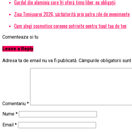
Gardul din aluminiu care îți oferă timp liber, nu obligații
Ziua Timișoarei 2026, sărbătorită prin patru zile de evenimente
Cum alegi cosmetice coreene potrivite pentru tipul tau de ten
Comenteaza si tu
Leave a Reply
Adresa ta de email nu va fi publicată.
Câmpurile obligatorii sun
Comentariu
*
Nume
*
Email
*