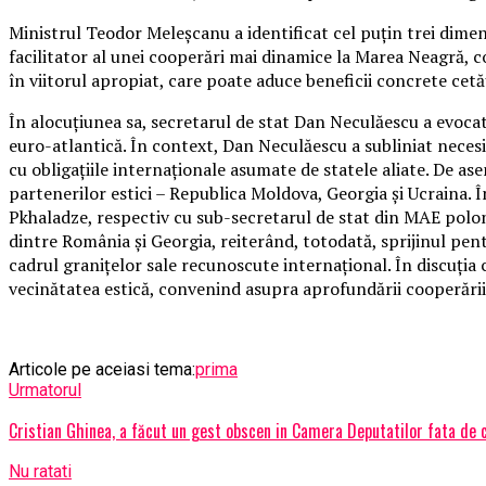
Ministrul Teodor Meleșcanu a identificat cel puțin trei dime
facilitator al unei cooperări mai dinamice la Marea Neagră, 
în viitorul apropiat, care poate aduce beneficii concrete cet
În alocuțiunea sa, secretarul de stat Dan Neculăescu a evocat 
euro-atlantică. În context, Dan Neculăescu a subliniat necesi
cu obligațiile internaționale asumate de statele aliate. De ase
partenerilor estici – Republica Moldova, Georgia și Ucraina. 
Pkhaladze, respectiv cu sub-secretarul de stat din MAE polone
dintre România și Georgia, reiterând, totodată, sprijinul pent
cadrul granițelor sale recunoscute internațional. În discuția 
vecinătatea estică, convenind asupra aprofundării cooperării 
Articole pe aceiasi tema:
prima
Urmatorul
Cristian Ghinea, a făcut un gest obscen in Camera Deputatilor fata de c
Nu ratati