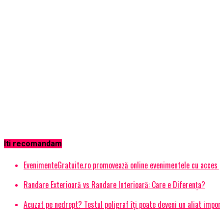
Iti recomandam
EvenimenteGratuite.ro promovează online evenimentele cu acces
Randare Exterioară vs Randare Interioară: Care e Diferența?
Acuzat pe nedrept? Testul poligraf îţi poate deveni un aliat impo