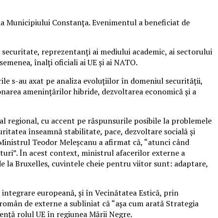
ia Municipiului Constanța. Evenimentul a beneficiat de
 de securitate, reprezentanți ai mediului academic, ai sectorului
emenea, înalți oficiali ai UE și ai NATO.
le s-au axat pe analiza evoluțiilor în domeniul securității,
ionarea amenințărilor hibride, dezvoltarea economică și a
al regional, cu accent pe răspunsurile posibile la problemele
ritatea înseamnă stabilitate, pace, dezvoltare socială și
e. Ministrul Teodor Meleșcanu a afirmat că, “atunci când
ri”. În acest context, ministrul afacerilor externe a
e la Bruxelles, cuvintele cheie pentru viitor sunt: adaptare,
 integrare europeană, și în Vecinătatea Estică, prin
 român de externe a subliniat că “așa cum arată Strategia
dență rolul UE în regiunea Mării Negre.