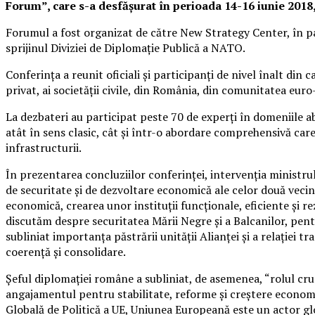
Forum”, care s-a desfășurat în perioada 14-16 iunie 2018,
Forumul a fost organizat de către New Strategy Center, în pa
sprijinul Diviziei de Diplomație Publică a NATO.
Conferința a reunit oficiali și participanți de nivel înalt din 
privat, ai societății civile, din România, din comunitatea euro
La dezbateri au participat peste 70 de experți în domeniile ab
atât în sens clasic, cât și într-o abordare comprehensivă car
infrastructurii.
În prezentarea concluziilor conferinței, intervenția ministru
de securitate și de dezvoltare economică ale celor două vecină
economică, crearea unor instituții funcționale, eficiente și r
discutăm despre securitatea Mării Negre și a Balcanilor, pent
subliniat importanța păstrării unității Alianței și a relației
coerență și consolidare.
Șeful diplomației române a subliniat, de asemenea, “rolul cru
angajamentul pentru stabilitate, reforme și creștere economic
Globală de Politică a UE, Uniunea Europeană este un actor glob