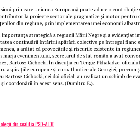
nsiuni prin care Uniunea Europeană poate aduce o contribuție 
contributor la proiecte sectoriale pragmatice și motor pentru
ățenilor din regiune, prin implementarea unei economii albastr
importanța strategică a regiunii Mării Negre și a evidențiat im
tatea continuării întăririi apărării colective pe întregul flan
menea, a arătat că provocările și riscurile existente în regiune
În marja evenimentului, secretarul de stat român a avut convorb
z, Bartosz Cichocki. În discuția cu Tengiz Pkhaladze, oficialul
ru aspirațiile europene și euroatlantice ale Georgiei, precum și
cu Bartosz Cichocki, cei doi oficiali au realizat un schimb de 
și coordonării în acest sens. (Dumitru E.).
olegii din coalitia PSD-ALDE