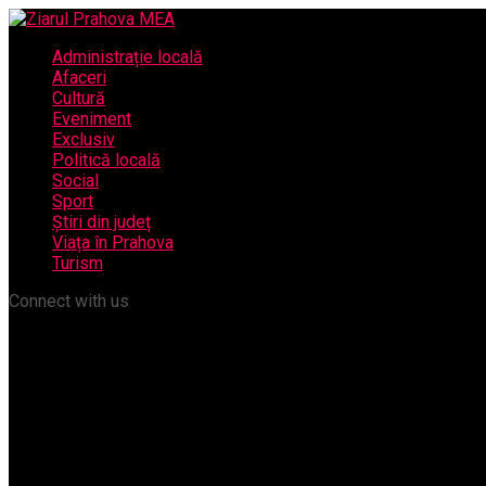
Administrație locală
Afaceri
Cultură
Eveniment
Exclusiv
Politică locală
Social
Sport
Știri din județ
Viața în Prahova
Turism
Connect with us