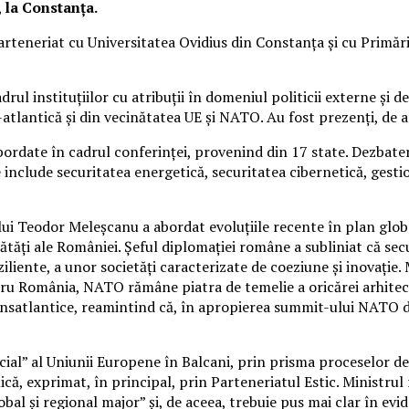
 la Constanța.
rteneriat cu Universitatea Ovidius din Constanța și cu Primăr
cadrul instituțiilor cu atribuții în domeniul politicii externe și
-atlantică și din vecinătatea UE și NATO. Au fost prezenți, de as
ordate în cadrul conferinței, provenind din 17 state. Dezbateri
e include securitatea energetică, securitatea cibernetică, gest
lui Teodor Meleșcanu a abordat evoluțiile recente în plan glob
tăți ale României. Șeful diplomației române a subliniat că secu
eziliente, a unor societăți caracterizate de coeziune și inovați
ru România, NATO rămâne piatra de temelie a oricărei arhitectu
 transatlantice, reamintind că, în apropierea summit-ului NATO d
cial” al Uniunii Europene în Balcani, prin prisma proceselor de
ă, exprimat, în principal, prin Parteneriatul Estic. Ministrul
al și regional major” și, de aceea, trebuie pus mai clar în evi