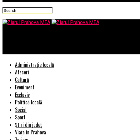
Ziarul Prahova MEA
„Pentru securitatea României, NATO rămâne piatra de temelie”
Administrație locală
Afaceri
Cultură
Eveniment
Exclusiv
Politică locală
Social
Sport
Știri din județ
Viața în Prahova
Turism