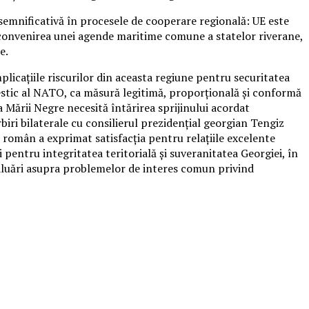
semnificativă în procesele de cooperare regională: UE este
 convenirea unei agende maritime comune a statelor riverane,
e.
plicațiile riscurilor din aceasta regiune pentru securitatea
c estic al NATO, ca măsură legitimă, proporțională și conformă
a Mării Negre necesită întărirea sprijinului acordat
iri bilaterale cu consilierul prezidențial georgian Tengiz
 român a exprimat satisfacția pentru relațiile excelente
 pentru integritatea teritorială și suveranitatea Georgiei, în
evaluări asupra problemelor de interes comun privind