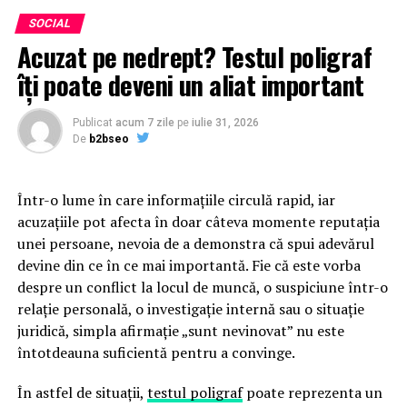
SOCIAL
Acuzat pe nedrept? Testul poligraf
îţi poate deveni un aliat important
Publicat
acum 7 zile
pe
iulie 31, 2026
De
b2bseo
Într-o lume în care informațiile circulă rapid, iar
acuzațiile pot afecta în doar câteva momente reputația
unei persoane, nevoia de a demonstra că spui adevărul
devine din ce în ce mai importantă. Fie că este vorba
despre un conflict la locul de muncă, o suspiciune într-o
relație personală, o investigație internă sau o situație
juridică, simpla afirmație „sunt nevinovat” nu este
întotdeauna suficientă pentru a convinge.
În astfel de situații,
testul poligraf
poate reprezenta un