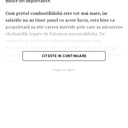
multe ori importante.
Cum pretul combustibilului este tot mai mare, iar
salariile nu au tinut pasul cu acest lucru, este bine ca
proprietarii sa stie cateva metode prin care sa micsoreze
cheltuielile legate de folosirea automobilului. De
exemplu, ar putea sa foloseasca anvelope care
micsoreaza consumul de combustibil, cum ar fi
aceste
cauciucuri de la Good Year
, care vor asigura o utilizare
CITESTE IN CONTINUARE
indelungata si costuri mai reduse.
PUBLICITATE
Iata cateva trucuri pe care le poti folosi in aceasta
privinta!
Cheltuielile legate de folosirea si intretinerea masinii
pot reprezenta o parte importanta a venitului familiei.
Media sumelor utilizate in Romania este de aproximativ
20% din veniturile familiale, mult mai mult decat media
din Uniunea Europeana, de aceea orice economie, cat de
mica ar fi, este importanta.