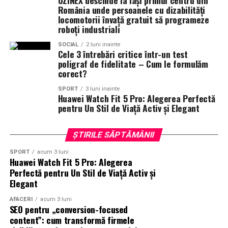
iar spatele lui poate fi folosit ca perete pentru zona de
România unde persoanele cu dizabilități
locomotorii învață gratuit să programeze
zi. Este o solutie care valorifica la maximum spatiul.
roboți industriali
Solutii pentru intrari foarte mici
SOCIAL
2 luni inainte
Cele 3 întrebări critice într-un test
poligraf de fidelitate – Cum le formulăm
Pentru casele cu intrare foarte mica, solutiile sunt mai
corect?
limitate, dar nu imposibile. Un cuier de perete, o oglinda
SPORT
3 luni inainte
subtire, o banca pliabila si un mic raft pentru chei pot
Huawei Watch Fit 5 Pro: Alegerea Perfectă
indeplini toate functiile de baza, chiar si pe o suprafata
pentru Un Stil de Viață Activ și Elegant
de 2 mp.
ȘTIRILE SĂPTĂMÂNII
Dulapurile verticale sunt solutia optima pentru spatii
mici. Ele ofera depozitare pentru incaltaminte, haine si
SPORT
acum 3 luni
Huawei Watch Fit 5 Pro: Alegerea
accesorii, fara a ocupa mult loc pe podea. Un dulap de 60
Perfectă pentru Un Stil de Viață Activ și
cm latime este suficient pentru o familie cu doi membri.
Elegant
Beneficiile unui hol bine gandit
AFACERI
acum 3 luni
SEO pentru „conversion-focused
content”: cum transformă firmele
Cand holul este bine gandit, viata de familie devine mai