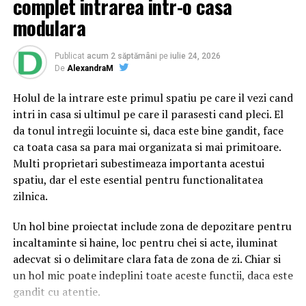
complet intrarea intr-o casa
însă poate constitui un element suplimentar de
oțelul clasic începe să dezvolte pete de rugină, lăsând
evaluare și poate contribui la clarificarea
dâre inestetice direct pe soclul proaspăt tencuit al
modulara
circumstanțelor în care au apărut suspiciunile.
proprietății.
Publicat
acum 2 săptămâni
pe
iulie 24, 2026
Pentru multe persoane, această abordare reprezintă o
Cât te costă să revopsești un
De
AlexandraM
modalitate de a demonstra disponibilitatea de a coopera
gard?
și de a răspunde transparent întrebărilor legate de
Holul de la intrare este primul spatiu pe care il vezi cand
situația investigată.
intri in casa si ultimul pe care il parasesti cand pleci. El
Când vopseaua și stratul protector încep să cedeze,
da tonul intregii locuinte si, daca este bine gandit, face
proprietarul se găsește în fața a două opțiuni, ambele la
Obiectivitatea reacțiilor
ca toata casa sa para mai organizata si mai primitoare.
fel de ineficiente din punct de vedere al resurselor:
Multi proprietari subestimeaza importanta acestui
fiziologice
spatiu, dar el este esential pentru functionalitatea
Gestionarea în regie proprie: Implică sacrificarea a
zilnica.
Unul dintre cele mai importante avantaje ale testului
două sau trei weekenduri din an pentru lucrări
poligraf este faptul că evaluarea se bazează pe
manuale de șlefuire, curățare a ruginii, aplicare de
Un hol bine proiectat include zona de depozitare pentru
monitorizarea unor reacții fiziologice involuntare,
grund și vopsire. Este un efort fizic considerabil,
incaltaminte si haine, loc pentru chei si acte, iluminat
precum ritmul cardiac, respirația, tensiunea arterială și
incompatibil cu stilul de viață al unui profesionist
adecvat si o delimitare clara fata de zona de zi. Chiar si
modificările conductanței electrice a pielii.
activ, care își dorește ca timpul liber de la sfârșitul
un hol mic poate indeplini toate aceste functii, daca este
săptămânii să fie dedicat relaxării.
gandit cu atentie.
În cadrul examinării, specialistul formulează întrebări