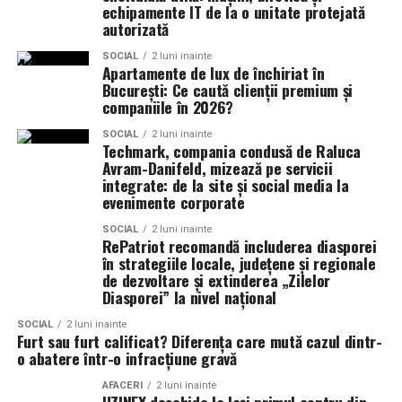
următorii 30 de ani.
persoanele care își doresc o verificare realizată în
echipamente IT de la o unitate protejată
Becurile LED sunt alegerea evidenta pentru hol. Ele
autorizată
condiții de maximă rigurozitate și discreție.
consuma putin, dureaza mult si ofera lumina placuta. Un
SOCIAL
2 luni inainte
intrerupator amplasat strategic, langa usa de intrare,
Apartamente de lux de închiriat în
este un detaliu care face viata mai confortabila, mai ales
București: Ce caută clienții premium și
cand intri sau iesi pe intuneric.
companiile în 2026?
SOCIAL
2 luni inainte
Delimitarea holului fata de zona
Techmark, compania condusă de Raluca
Avram-Danifeld, mizează pe servicii
de zi
integrate: de la site și social media la
evenimente corporate
Holul trebuie sa fie clar delimitat fata de zona de zi,
SOCIAL
2 luni inainte
RePatriot recomandă includerea diasporei
pentru a nu lasa incaltamintea si hainele la vedere. Un
în strategiile locale, județene și regionale
mic prag, o diferenta de nivel, un paravan sau o usa
de dezvoltare și extinderea „Zilelor
glisanta sunt solutii simple care fac tranzitia intre cele
Diasporei” la nivel național
doua zone evidenta.
SOCIAL
2 luni inainte
Furt sau furt calificat? Diferența care mută cazul dintr-
In casele modulare cu open-space, delimitarea holului se
o abatere într-o infracțiune gravă
face adesea printr-un dulap care serveste drept perete
AFACERI
2 luni inainte
despartitor. Acesta gazduieste hainele si incaltamintea,
UZINEX deschide la Iași primul centru din