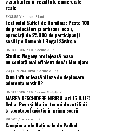
vizibilitatea în rezultate comerciale
fluenta. Toata lumea stie unde isi pune hainele si
reale
incaltamintea, nu se mai cauta cheile prin casa, iar
oaspetii sunt primiti intr-un spatiu ordonat. Aceste
EXCLUSIV
acum 3 luni
Festivalul Suflet de România: Peste 100
beneficii mici, dar constante, fac diferenta in fiecare zi.
de producători și artizani locali,
apreciați de 25.000 de participanți
Specialistii NOMAAD includ holul in discutia initiala
sosiți pe Domeniul Regal Săvârșin
despre planul casei. Ei identifica nevoile reale ale fiecarei
UNCATEGORIZED
acum 3 luni
familii si propun solutii functionale, chiar si pentru
Studiu: Wegovy protejează masa
spatii mici. Acest detaliu face parte din abordarea
musculară mai eficient decât Mounjaro
generala a proiectarii unei case cu adevarat practice.
VIAȚA ÎN PRAHOVA
acum o lună
Cum influențează viteza de deplasare
Despre NOMAAD
aderența mașinii?
NOMAAD este un brand romanesc specializat in case
UNCATEGORIZED
acum 3 săptămâni
MAREA DESCHIDERE NIBIRU, azi 16 IULIE!
modulare la cheie, construit din experienta directa cu
Delia, Puya și Mario, focuri de artificii
clienti care au nevoie de locuinte functionale, durabile si
și spectacol aviatic în prima seară
adaptate vietii reale. Fiecare proiect este gandit
SPORT
acum o lună
impreuna cu beneficiarul, pornind de la nevoi concrete
Campionatele Naționale de Padbol
si continuand cu solutii tehnice clare. NOMAAD pune