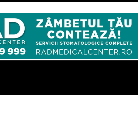
ţia I