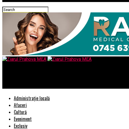
Ziarul Prahova MEA
Academia de Minifotbal Strejnic va găzdui „CUPA PRAHOVA” – Edi
Administrație locală
Afaceri
Cultură
Eveniment
Exclusiv