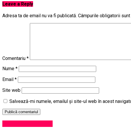
Leave a Reply
Adresa ta de email nu va fi publicată.
Câmpurile obligatorii sun
Comentariu
*
Nume
*
Email
*
Site web
Salvează-mi numele, emailul și site-ul web în acest navigat
Administrație locală