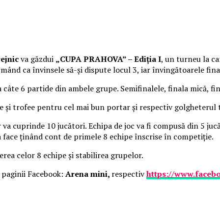
ejnic
va găzdui
„CUPA PRAHOVA” – Ediţia I
, un turneu la ca
rmând ca învinsele să-şi dispute locul 3, iar învingătoarele fina
a câte 6 partide din ambele grupe. Semifinalele, finala mică, f
ome şi trofee pentru cel mai bun portar şi respectiv golgheterul
r va cuprinde 10 jucători. Echipa de joc va fi compusă din 5 ju
va face ţinând cont de primele 8 echipe înscrise în competiţie.
ea celor 8 echipe şi stabilirea grupelor.
 paginii Facebook:
Arena mini,
respectiv
https://www.faceb