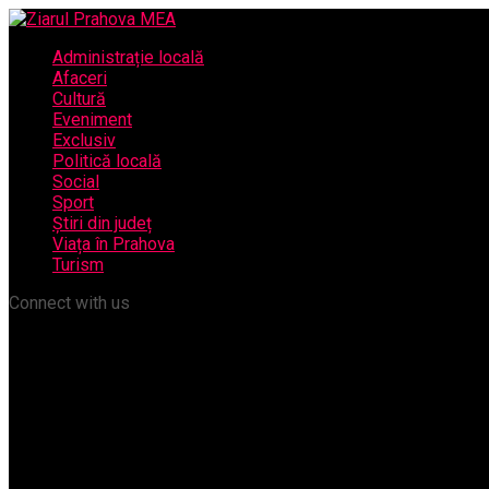
Administrație locală
Afaceri
Cultură
Eveniment
Exclusiv
Politică locală
Social
Sport
Știri din județ
Viața în Prahova
Turism
Connect with us