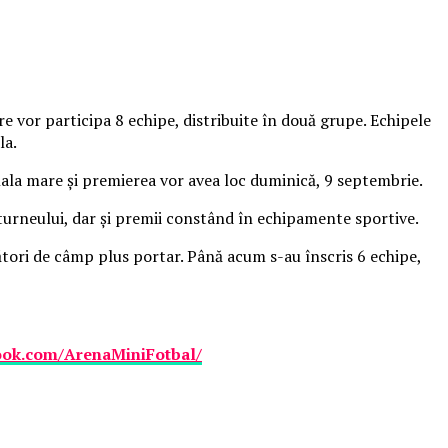
re vor participa 8 echipe, distribuite în două grupe. Echipele
la.
inala mare şi premierea vor avea loc duminică, 9 septembrie.
 turneului, dar şi premii constând în echipamente sportive.
cători de câmp plus portar. Până acum s-au înscris 6 echipe,
ook.com/ArenaMiniFotbal/