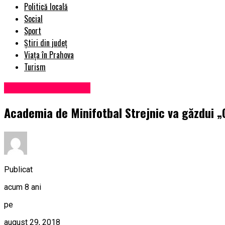
Politică locală
Social
Sport
Știri din județ
Viața în Prahova
Turism
Administrație locală
Academia de Minifotbal Strejnic va găzdui „
Publicat
acum 8 ani
pe
august 29, 2018