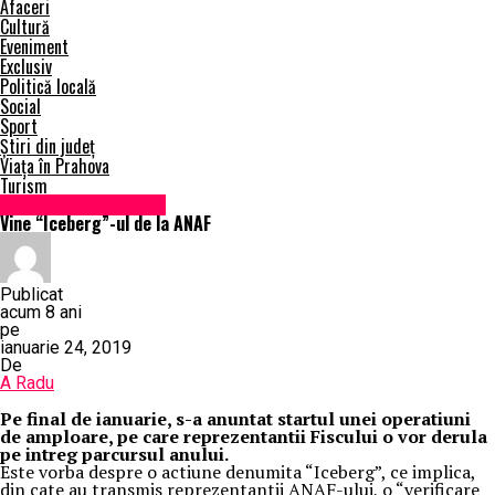
Afaceri
Cultură
Eveniment
Exclusiv
Politică locală
Social
Sport
Știri din județ
Viața în Prahova
Turism
Administrație locală
Vine “Iceberg”-ul de la ANAF
Publicat
acum 8 ani
pe
ianuarie 24, 2019
De
A Radu
Pe final de ianuarie, s-a anuntat startul unei operatiuni
de amploare, pe care reprezentantii Fiscului o vor derula
pe intreg parcursul anului.
Este vorba despre o actiune denumita “Iceberg”, ce implica,
din cate au transmis reprezentantii ANAF-ului, o “verificare