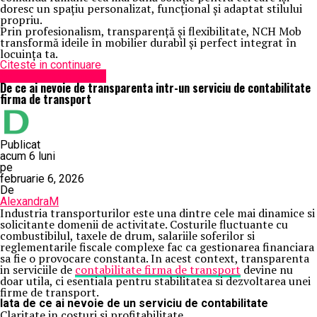
doresc un spațiu personalizat, funcțional și adaptat stilului
propriu.
Prin profesionalism, transparență și flexibilitate, NCH Mob
transformă ideile în mobilier durabil și perfect integrat în
locuința ta.
Citeste in continuare
Administrație locală
De ce ai nevoie de transparenta intr-un serviciu de contabilitate
firma de transport
Publicat
acum 6 luni
pe
februarie 6, 2026
De
AlexandraM
Industria transporturilor este una dintre cele mai dinamice si
solicitante domenii de activitate. Costurile fluctuante cu
combustibilul, taxele de drum, salariile soferilor si
reglementarile fiscale complexe fac ca gestionarea financiara
sa fie o provocare constanta. In acest context, transparenta
in serviciile de
contabilitate firma de transport
devine nu
doar utila, ci esentiala pentru stabilitatea si dezvoltarea unei
firme de transport.
Iata de ce ai nevoie de un serviciu de contabilitate
Claritate in costuri si profitabilitate