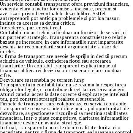
Un serviciu contabil transparent ofera previziuni financiare,
evidenta clara a facturilor emise si incasate, precum si
avertizari privind eventualele dezechilibre. Astfel,
antreprenorii pot anticipa problemele si pot lua masuri
inainte ca acestea sa devina critice.
Incredere si parteneriat real
Contabilul nu ar trebui sa fie doar un furnizor de servicii, ci
un partener strategic. Transparenta construieste o relatie
bazata pe incredere, in care informatiile sunt impartasite
deschis, iar recomandarile sunt argumentate si usor de
inteles.
O firma de transport are nevoie de sprijin in decizii precum
achizitia de vehicule, extinderea flotei sau accesarea
finantarilor. Un contabil transparent explica impactul
financiar al fiecarei decizii si ofera scenarii clare, nu doar
cifre.
Dezvoltare sustenabila pe termen lung
Transparenta in contabilitate nu se rezuma la respectarea
obligatiilor legale, ci contribuie direct la cresterea afacerii.
Atunci cand ai acces la date corecte si explicate pe intelesul
tau, poti construi strategii realiste si sustenabile.
Firmele de transport care colaboreaza cu servicii contabile
transparente reusesc sa identifice mai rapid oportunitati de
dezvoltare, sa gestioneze riscurile si sa mentina stabilitatea
financiara. Intr-o piata competitiva, claritatea informatiilor
financiare devine un avantaj strategic.
In final, transparenta nu este doar o calitate dorita, ci o
necesitate. Pentru o firma de transport, ea inseamna control,