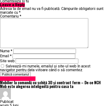
Comenteaza si tu
Leave a Reply
Adresa ta de email nu va fi publicată.
Câmpurile obligatorii sunt
marcate cu
*
Comentariu
*
Nume
*
Email
*
Site web
Salvează-mi numele, emailul și site-ul web în acest
navigator pentru data viitoare când o să comentez.
Administrație locală
Mobilier la comandă cu schiță 3D și contract ferm – De ce NCH
Mob este alegerea inteligentă pentru casa ta
Publicat
acum 5 luni