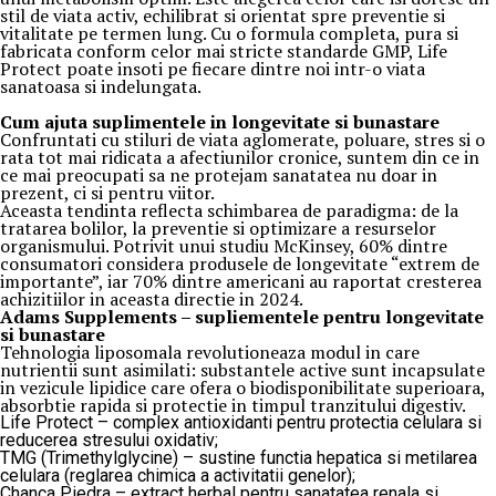
stil de viata activ, echilibrat si orientat spre preventie si
vitalitate pe termen lung. Cu o formula completa, pura si
fabricata conform celor mai stricte standarde GMP, Life
Protect poate insoti pe fiecare dintre noi intr-o viata
sanatoasa si indelungata.
Cum ajuta suplimentele in longevitate si bunastare
Confruntati cu stiluri de viata aglomerate, poluare, stres si o
rata tot mai ridicata a afectiunilor cronice, suntem din ce in
ce mai preocupati sa ne protejam sanatatea nu doar in
prezent, ci si pentru viitor.
Aceasta tendinta reflecta schimbarea de paradigma: de la
tratarea bolilor, la preventie si optimizare a resurselor
organismului. Potrivit unui studiu McKinsey, 60% dintre
consumatori considera produsele de longevitate “extrem de
importante”, iar 70% dintre americani au raportat cresterea
achizitiilor in aceasta directie in 2024.
Adams Supplements –
supliementele
pentru longevitate
si bunastare
Tehnologia liposomala revolutioneaza modul in care
nutrientii sunt asimilati: substantele active sunt incapsulate
in vezicule lipidice care ofera o biodisponibilitate superioara,
absorbtie rapida si protectie in timpul tranzitului digestiv.
Life Protect – complex antioxidanti pentru protectia celulara si
reducerea stresului oxidativ;
TMG (Trimethylglycine) – sustine functia hepatica si metilarea
celulara (reglarea chimica a activitatii genelor);
Chanca Piedra – extract herbal pentru sanatatea renala si