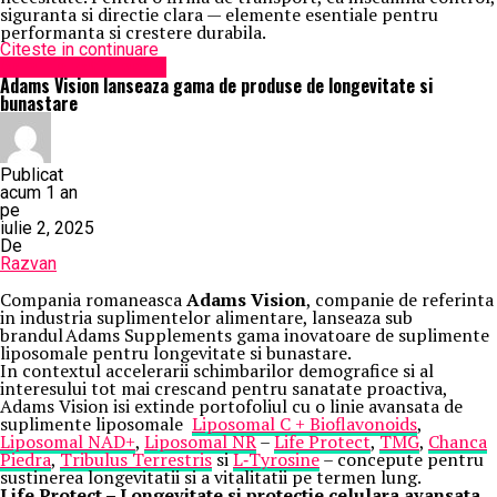
siguranta si directie clara — elemente esentiale pentru
performanta si crestere durabila.
Citeste in continuare
Administrație locală
Adams Vision lanseaza gama de produse de longevitate si
bunastare
Publicat
acum 1 an
pe
iulie 2, 2025
De
Razvan
Compania romaneasca
Adams Vision
, companie de referinta
in industria suplimentelor alimentare, lanseaza sub
brandul Adams Supplements gama inovatoare de suplimente
liposomale pentru longevitate si bunastare.
In contextul accelerarii schimbarilor demografice si al
interesului tot mai crescand pentru sanatate proactiva,
Adams Vision isi extinde portofoliul cu o linie avansata de
suplimente liposomale
Liposomal C + Bioflavonoids
,
Liposomal NAD+
,
Liposomal NR
–
Life Protect
,
TMG
,
Chanca
Piedra
,
Tribulus Terrestris
si
L
‑
Tyrosine
– concepute pentru
sustinerea longevitatii si a vitalitatii pe termen lung.
Life Protect – Longevitate si protectie celulara avansata