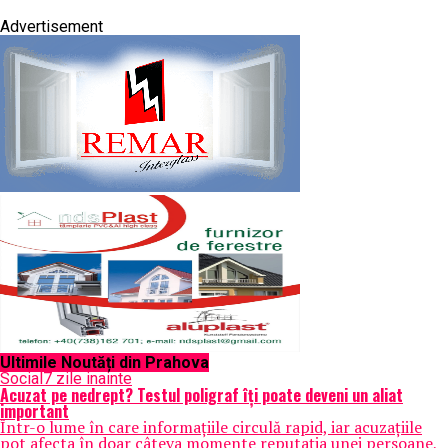
Advertisement
Ultimile Noutăți din Prahova
Social
7 zile inainte
Acuzat pe nedrept? Testul poligraf îţi poate deveni un aliat
important
Într-o lume în care informațiile circulă rapid, iar acuzațiile
pot afecta în doar câteva momente reputația unei persoane,