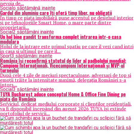
nevoia de...
Social
o săptămână inainte
Gardul din aluminiu care îți oferă timp liber, nu obligații
În timp ce piața imobiliară pune accentul pe designul interior
și pe tehnologiile Smart Home, o mare parte dintre
proprietarii...
Social
2 săptămâni inainte
Un hol bine gandit transforma complet intrarea intr-o casa
modulara
Holul de la intrare este primul spatiu pe care il vezi cand intri
in casa si ultimul pe care il...
Sport
3 săptămâni inainte
România își reconfirmă statutul de lider al padbolului mondial:
Campioni Internaționali, Vicecampioni Internaționali și MVP-ul
turneului
După cele 4 zile de meciuri spectaculoase, adversari de top și
emoții trăite la intensitate maximă, delegația României s-a
întors...
Social
3 săptămâni inainte
TUYA Bucharest aduce conceptul Home & Office Fine Dining pe
piața din România
Serviciul, dedicat mediului corporate și clienților rezidențiali,
va fi disponibil începând din august 2026 TUYA își extinde
portofoliul de servicii...