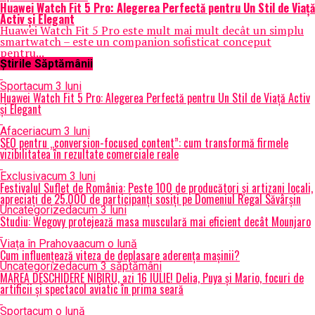
Huawei Watch Fit 5 Pro: Alegerea Perfectă pentru Un Stil de Viață
Activ și Elegant
Huawei Watch Fit 5 Pro este mult mai mult decât un simplu
smartwatch – este un companion sofisticat conceput
pentru...
Știrile Săptămânii
Sport
acum 3 luni
Huawei Watch Fit 5 Pro: Alegerea Perfectă pentru Un Stil de Viață Activ
și Elegant
Afaceri
acum 3 luni
SEO pentru „conversion-focused content”: cum transformă firmele
vizibilitatea în rezultate comerciale reale
Exclusiv
acum 3 luni
Festivalul Suflet de România: Peste 100 de producători și artizani locali,
apreciați de 25.000 de participanți sosiți pe Domeniul Regal Săvârșin
Uncategorized
acum 3 luni
Studiu: Wegovy protejează masa musculară mai eficient decât Mounjaro
Viața în Prahova
acum o lună
Cum influențează viteza de deplasare aderența mașinii?
Uncategorized
acum 3 săptămâni
MAREA DESCHIDERE NIBIRU, azi 16 IULIE! Delia, Puya și Mario, focuri de
artificii și spectacol aviatic în prima seară
Sport
acum o lună