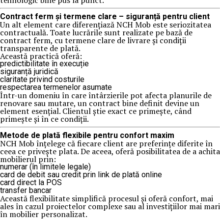
tehnologic bine pus la punct.
Contract ferm și termene clare – siguranță pentru client
Un alt element care diferențiază NCH Mob este seriozitatea
contractuală. Toate lucrările sunt realizate pe bază de
contract ferm, cu termene clare de livrare și condiții
transparente de plată.
Această practică oferă:
predictibilitate în execuție
siguranță juridică
claritate privind costurile
respectarea termenelor asumate
Într-un domeniu în care întârzierile pot afecta planurile de
renovare sau mutare, un contract bine definit devine un
element esențial. Clientul știe exact ce primește, când
primește și în ce condiții.
Metode de plată flexibile pentru confort maxim
NCH Mob înțelege că fiecare client are preferințe diferite în
ceea ce privește plata. De aceea, oferă posibilitatea de a achita
mobilierul prin:
numerar (în limitele legale)
card de debit sau credit prin link de plată online
card direct la POS
transfer bancar
Această flexibilitate simplifică procesul și oferă confort, mai
ales în cazul proiectelor complexe sau al investițiilor mai mari
în mobilier personalizat.