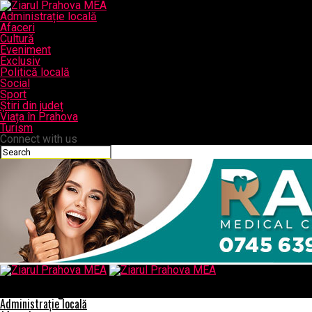
Administrație locală
Afaceri
Cultură
Eveniment
Exclusiv
Politică locală
Social
Sport
Știri din județ
Viața în Prahova
Turism
Connect with us
Ziarul Prahova MEA
Vine “Iceberg”-ul de la ANAF
Administrație locală