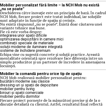
Mobilier personalizat fără limite – la NCH Mob nu există
„nu se poate”
Deschiderea către inovație este un principiu de bază. În cadrul
NCH Mob, fiecare proiect este tratat individual, iar soluțiile
sunt adaptate în funcție de spațiu și cerințe.
Nu există răspunsul „nu se poate”. Există doar căutarea unei
variante tehnice mai bune.
Fie că este vorba despre:
integrarea unor spații dificile
optimizarea depozitării în camere mici
combinații speciale de materiale
soluții moderne de iluminare integrată
sisteme de închidere premium
Echipa vine cu sugestii concrete și soluții practice. Această
mentalitate orientată spre rezolvare face diferența între un
simplu producător și un partener de încredere în amenajarea
locuinței.
Mobilier la comandă pentru orice tip de spațiu
NCH Mob realizează mobilier personalizat pentru:
bucătării moderne sau clasice
dressing-uri și spații de depozitare
mobilier pentru living
birouri și spații comerciale
mobilier pentru dormitor
Fiecare proiect pornește de la măsurători precise și de la o
discuție detaliată cu clientul. Astfel, rezultatul final reflectă