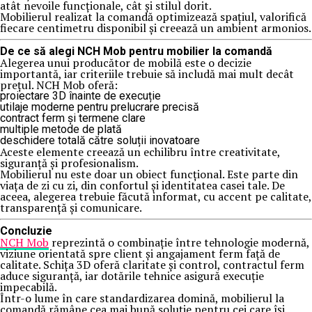
atât nevoile funcționale, cât și stilul dorit.
Mobilierul realizat la comandă optimizează spațiul, valorifică
fiecare centimetru disponibil și creează un ambient armonios.
De ce să alegi NCH Mob pentru mobilier la comandă
Alegerea unui producător de mobilă este o decizie
importantă, iar criteriile trebuie să includă mai mult decât
prețul. NCH Mob oferă:
proiectare 3D înainte de execuție
utilaje moderne pentru prelucrare precisă
contract ferm și termene clare
multiple metode de plată
deschidere totală către soluții inovatoare
Aceste elemente creează un echilibru între creativitate,
siguranță și profesionalism.
Mobilierul nu este doar un obiect funcțional. Este parte din
viața de zi cu zi, din confortul și identitatea casei tale. De
aceea, alegerea trebuie făcută informat, cu accent pe calitate,
transparență și comunicare.
Concluzie
NCH Mob
reprezintă o combinație între tehnologie modernă,
viziune orientată spre client și angajament ferm față de
calitate. Schița 3D oferă claritate și control, contractul ferm
aduce siguranță, iar dotările tehnice asigură execuție
impecabilă.
Într-o lume în care standardizarea domină, mobilierul la
comandă rămâne cea mai bună soluție pentru cei care își