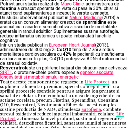
Potrivit unui studiu realizat de
Mayo Clinic
, administrarea de
fisetina
a crescut speranta de viata cu pana la 30%, chiar si
atunci cand suplimentarea a inceput la varste avansate.
Un studiu observational publicat in
Nature Medicine
(2018) a
aratat ca un consum alimentar crescut de
spermidina
este
asociat cu o scadere semnificativa a riscului de mortalitate
generala in randul adultilor. Suplimentarea sustine autofagia,
reduce inflamatia sistemica si poate imbunatati functiile
cognitive.
Intr-un studiu publicat in
European Heart Journal
(2013),
administrarea de 300 mg/zi
CoQ10
timp de 2 ani a redus
mortalitatea cardiovasculara cu
42%
la pacientii cu insuficienta
cardiaca cronica. In plus, CoQ10 protejeaza ADN-ul mitocondrial
de stresul oxidativ.
Resveratrol
este un polifenol natural din struguri care activeaza
SIRT1
, o proteina-cheie pentru expresia
genelor asociate
longevitatii si metabolismului energetic
.
Toate aceste componente se regasesc in
Life Protect
, un
supliment alimentar premium, special conceput pentru a
sprijini procesele esentiale pentru a asigura longevitate si
sanatate celulara. Prin combinatia unica de ingrediente cu
actiune corelata, precum Fisetina, Spermidina, Coenzima
Q10, Resveratrol, Nicotinamida Ribozida, acest complex
sustine productia de NAD+, stimuleaza
autofagia
, combate
stresul oxidativ si reduce impactul imbatranirii celulare.
Life
Protect
actioneaza la nivel profund, sustinand regenerarea
celulara, detoxifierea ficatului, sanatatea inimii si mentinerea
unui metabolism optim. Este alegerea celor care isi doresc un