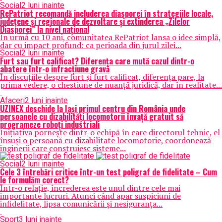
Social
2 luni inainte
RePatriot recomandă includerea diasporei în strategiile locale,
județene și regionale de dezvoltare și extinderea „Zilelor
Diasporei” la nivel național
În urmă cu 10 ani, comunitatea RePatriot lansa o idee simplă,
dar cu impact profund: ca perioada din jurul zilei...
Social
2 luni inainte
Furt sau furt calificat? Diferența care mută cazul dintr-o
abatere într-o infracțiune gravă
În discuțiile despre furt și furt calificat, diferența pare, la
prima vedere, o chestiune de nuanță juridică, dar în realitate...
Afaceri
2 luni inainte
UZINEX deschide la Iași primul centru din România unde
persoanele cu dizabilități locomotorii învață gratuit să
programeze roboți industriali
Inițiativa pornește dintr-o echipă în care directorul tehnic, el
însuși o persoană cu dizabilitate locomotorie, coordonează
inginerii care construiesc sisteme...
Social
2 luni inainte
Cele 3 întrebări critice într-un test poligraf de fidelitate – Cum
le formulăm corect?
Într-o relație, încrederea este unul dintre cele mai
importante lucruri. Atunci când apar suspiciuni de
infidelitate, lipsa comunicării și nesiguranța...
Sport
3 luni inainte