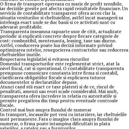
O firma de transport opereaza cu marje de profit sensibile,
iar deciziile gresite pot afecta rapid rezultatele financiare. Un
serviciu de contabilitate transparent ofera acces clar la
situatia veniturilor si cheltuielilor, astfel incat managerii sa
inteleaga exact unde se duc banii si ce activitati sunt cu
adevarat profitabile.
Transparenta inseamna rapoarte usor de citit, actualizate
periodic si explicatii concrete despre fiecare categorie de
cost: combustibil, mentenanta, leasing, taxe sau diurne.
Astfel, conducerea poate lua decizii informate privind
optimizarea rutelor, renegocierea contractelor sau reducerea
cheltuielilor inutile.
Respectarea legislatiei si evitarea riscurilor
Domeniul transporturilor este reglementat strict, atat la
nivel fiscal, cat si operational. O contabilitate transparenta
presupune comunicare constanta intre firma si contabil,
clarificarea obligatiilor fiscale si explicarea tuturor
documentelor si declaratiilor depuse.
Atunci cand stii exact ce taxe platesti si de ce, riscul de
penalitati, amenzi sau erori scade considerabil. Mai mult,
transparenta ofera incredere in relatia cu autoritatile si
permite pregatirea din timp pentru eventuale controale
fiscale.
Control mai bun asupra fluxului de numerar
In transport, incasarile pot veni cu intarziere, iar cheltuielile
sunt permanente. Fara o imagine clara asupra fluxului de
numerar, o firma poate intampina dificultati in plata
salariilor, a ratelor sau a furnizorilor.