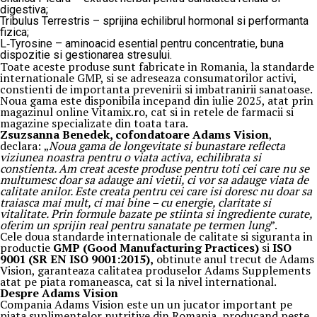
digestiva;
Tribulus Terrestris – sprijina echilibrul hormonal si performanta
fizica;
L‑Tyrosine – aminoacid esential pentru concentratie, buna
dispozitie si gestionarea stresului.
Toate aceste produse sunt fabricate in Romania, la standarde
internationale GMP, si se adreseaza consumatorilor activi,
constienti de importanta prevenirii si imbatranirii sanatoase.
Noua gama este disponibila incepand din iulie 2025, atat prin
magazinul online Vitamix.ro, cat si in retele de farmacii si
magazine specializate din toata tara.
Zsuzsanna Benedek, cofondatoare Adams Vision
,
declara:
„
Noua gama de longevitate si bunastare reflecta
viziunea noastra pentru o viata activa, echilibrata si
constienta. Am creat aceste produse pentru toti cei care nu se
multumesc doar sa adauge ani vietii, ci vor sa adauge viata de
calitate anilor. Este creata pentru cei care isi doresc nu doar sa
traiasca mai mult, ci mai bine – cu energie, claritate si
vitalitate. Prin formule bazate pe stiinta si ingrediente curate,
oferim un sprijin real pentru sanatate pe termen lung
”.
Cele doua standarde internationale de calitate si siguranta in
productie
GMP (Good Manufacturing Practices)
si
ISO
9001 (SR EN ISO 9001:2015),
obtinute anul trecut de Adams
Vision, garanteaza calitatea produselor Adams Supplements
atat pe piata romaneasca, cat si la nivel international.
Despre Adams Vision
Compania Adams Vision este un un jucator important pe
piata suplimentelor nutritive din Romania, producand peste