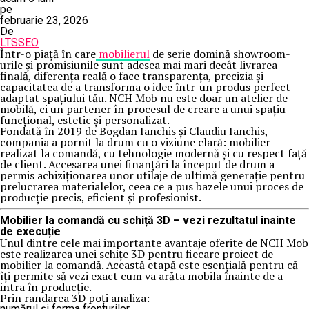
pe
februarie 23, 2026
De
LTSSEO
Într-o piață în care
mobilierul
de serie domină showroom-
urile și promisiunile sunt adesea mai mari decât livrarea
finală, diferența reală o face transparența, precizia și
capacitatea de a transforma o idee într-un produs perfect
adaptat spațiului tău. NCH Mob nu este doar un atelier de
mobilă, ci un partener în procesul de creare a unui spațiu
funcțional, estetic și personalizat.
Fondată în 2019 de Bogdan Ianchis și Claudiu Ianchis,
compania a pornit la drum cu o viziune clară: mobilier
realizat la comandă, cu tehnologie modernă și cu respect față
de client. Accesarea unei finanțări la început de drum a
permis achiziționarea unor utilaje de ultimă generație pentru
prelucrarea materialelor, ceea ce a pus bazele unui proces de
producție precis, eficient și profesionist.
Mobilier la comandă cu schiță 3D – vezi rezultatul înainte
de execuție
Unul dintre cele mai importante avantaje oferite de NCH Mob
este realizarea unei schițe 3D pentru fiecare proiect de
mobilier la comandă. Această etapă este esențială pentru că
îți permite să vezi exact cum va arăta mobila înainte de a
intra în producție.
Prin randarea 3D poți analiza:
numărul și forma fronturilor