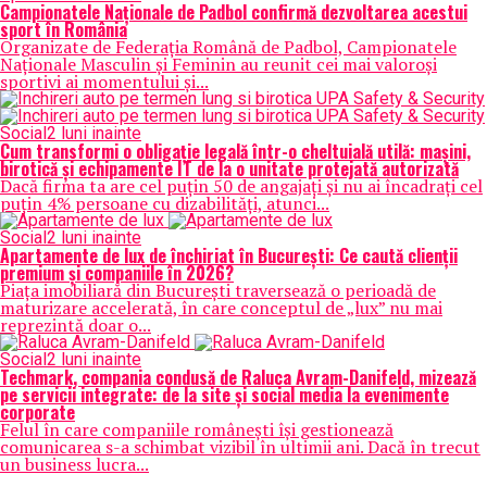
Campionatele Naționale de Padbol confirmă dezvoltarea acestui
sport în România
Organizate de Federația Română de Padbol, Campionatele
Naționale Masculin și Feminin au reunit cei mai valoroși
sportivi ai momentului și...
Social
2 luni inainte
Cum transformi o obligație legală într-o cheltuială utilă: mașini,
birotică și echipamente IT de la o unitate protejată autorizată
Dacă firma ta are cel puțin 50 de angajați și nu ai încadrați cel
puțin 4% persoane cu dizabilități, atunci...
Social
2 luni inainte
Apartamente de lux de închiriat în București: Ce caută clienții
premium și companiile în 2026?
Piața imobiliară din București traversează o perioadă de
maturizare accelerată, în care conceptul de „lux” nu mai
reprezintă doar o...
Social
2 luni inainte
Techmark, compania condusă de Raluca Avram-Danifeld, mizează
pe servicii integrate: de la site și social media la evenimente
corporate
Felul în care companiile românești își gestionează
comunicarea s-a schimbat vizibil în ultimii ani. Dacă în trecut
un business lucra...