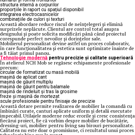
structura internă a corpurilor
proporțiile în raport cu spațiul disponibil
integrarea electrocasnicelor
combinațiile de culori și texturi
Această abordare reduce riscul de neînțelegeri și elimină
surprizele neplăcute. Clientul are control total asupra
designului și poate solicita modificări până când proiectul
corespunde perfect nevoilor și dorințelor sale.
Mobilierul personalizat devine astfel un proces colaborativ,
în care funcționalitatea și estetica sunt optimizate înainte de
a fi tăiat primul panou.
Tehnologie modernă
pentru precizie și calitate superioară
În atelierul NCH Mob se regăsesc echipamente profesionale
precum:
circular de formatizat cu masă mobilă
mașină de aplicat cant
mașină de găurit multiplu
mașină de găurit pentru balamale
mașină de rindeluit și tras la grosime
freze și mașină de mortezat
scule profesionale pentru finisaje de precizie
Această dotare permite realizarea de mobilier la comandă cu
îmbinări curate, canturi aplicate uniform și detalii executate
impecabil. Utilajele moderne reduc erorile și cresc consistența
fiecărui proiect, fie că vorbim despre mobilier de bucătărie,
dressing-uri, mobilier pentru living sau birouri personalizate.
Calitatea nu este doar o promisiune, ci rezultatul unui proces