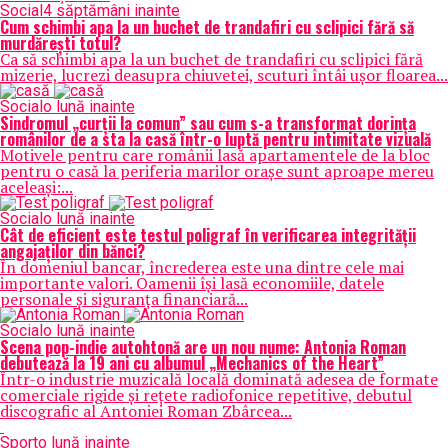
Social
4 săptămâni inainte
Cum schimbi apa la un buchet de trandafiri cu sclipici fără să
murdărești totul?
Ca să schimbi apa la un buchet de trandafiri cu sclipici fără
mizerie, lucrezi deasupra chiuvetei, scuturi întâi ușor floarea...
Social
o lună inainte
Sindromul „curții la comun” sau cum s-a transformat dorința
românilor de a sta la casă într-o luptă pentru intimitate vizuală
Motivele pentru care românii lasă apartamentele de la bloc
pentru o casă la periferia marilor orașe sunt aproape mereu
aceleași:...
Social
o lună inainte
Cât de eficient este testul poligraf în verificarea integrității
angajaților din bănci?
În domeniul bancar, încrederea este una dintre cele mai
importante valori. Oamenii își lasă economiile, datele
personale și siguranța financiară...
Social
o lună inainte
Scena pop-indie autohtonă are un nou nume: Antonia Roman
debutează la 19 ani cu albumul „Mechanics of the Heart”
Într-o industrie muzicală locală dominată adesea de formate
comerciale rigide și rețete radiofonice repetitive, debutul
discografic al Antoniei Roman Zbârcea...
Sport
o lună inainte