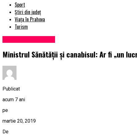
Sport
Știri din județ
Viața în Prahova
Turism
Administrație locală
Ministrul Sănătății și canabisul: Ar fi „un luc
Publicat
acum 7 ani
pe
martie 20, 2019
De