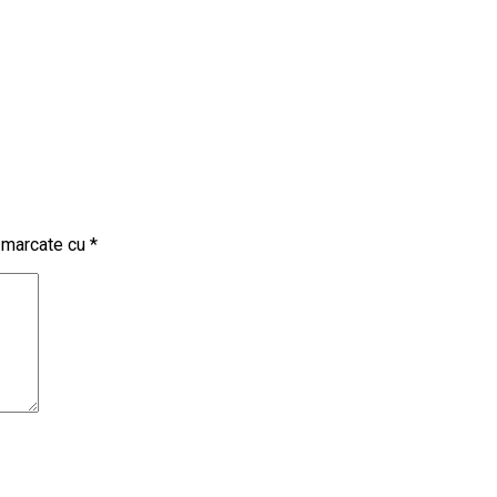
t marcate cu
*