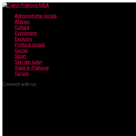
Administrație locală
Afaceri
Cultură
Eveniment
Exclusiv
Politică locală
Social
Sport
Știri din județ
Viața în Prahova
Turism
Connect with us