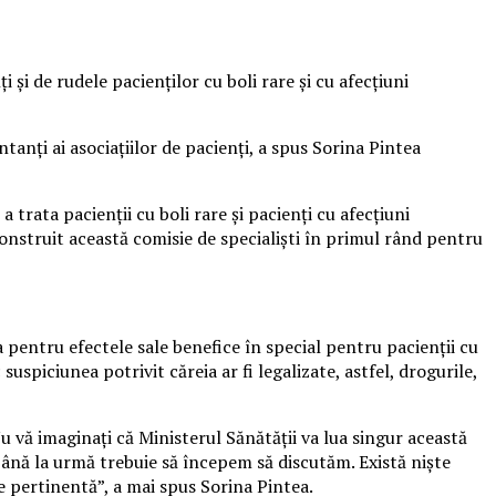
 și de rudele pacienților cu boli rare și cu afecțiuni
tanți ai asociațiilor de pacienți, a spus Sorina Pintea
rata pacienții cu boli rare și pacienți cu afecțiuni
onstruit această comisie de specialiști în primul rând pentru
a pentru efectele sale benefice în special pentru pacienții cu
uspiciunea potrivit căreia ar fi legalizate, astfel, drogurile,
 vă imaginați că Ministerul Sănătății va lua singur această
 până la urmă trebuie să începem să discutăm. Există niște
ie pertinentă”, a mai spus Sorina Pintea.