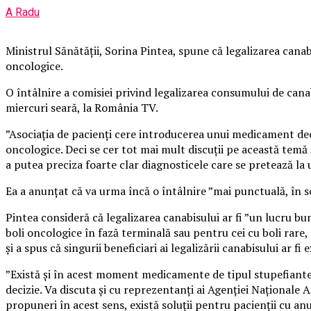
A Radu
Ministrul Sănătății, Sorina Pintea, spune că legalizarea canabis
oncologice.
O întâlnire a comisiei privind legalizarea consumului de canabi
miercuri seară, la România TV.
”Asociația de pacienți cere introducerea unui medicament deoa
oncologice. Deci se cer tot mai mult discuții pe această tem
a putea preciza foarte clar diagnosticele care se pretează la
Ea a anunțat că va urma încă o întâlnire ”mai punctuală, în s
Pintea consideră că legalizarea canabisului ar fi ”un lucru bun
boli oncologice în fază terminală sau pentru cei cu boli rare, 
și a spus că singurii beneficiari ai legalizării canabisului ar fi 
”Există și în acest moment medicamente de tipul stupefiantelo
decizie. Va discuta și cu reprezentanți ai Agenției Naționale
propuneri în acest sens, există soluții pentru pacienții cu an