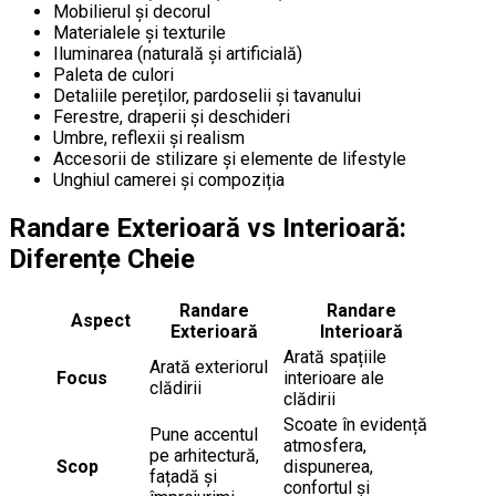
Mobilierul și decorul
Materialele și texturile
Iluminarea (naturală și artificială)
Paleta de culori
Detaliile pereților, pardoselii și tavanului
Ferestre, draperii și deschideri
Umbre, reflexii și realism
Accesorii de stilizare și elemente de lifestyle
Unghiul camerei și compoziția
Randare Exterioară vs Interioară:
Diferențe Cheie
Randare
Randare
Aspect
Exterioară
Interioară
Arată spațiile
Arată exteriorul
Focus
interioare ale
clădirii
clădirii
Scoate în evidență
Pune accentul
atmosfera,
pe arhitectură,
Scop
dispunerea,
fațadă și
confortul și