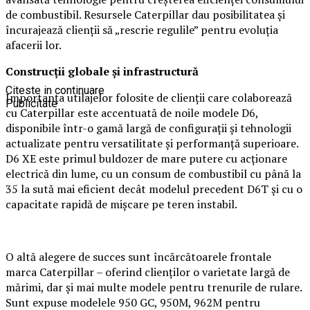
de combustibil. Resursele Caterpillar dau posibilitatea și
încurajează clienții să „rescrie regulile” pentru evoluția
afacerii lor.
Construcții globale și infrastructură
Citeste in continuare
Importanța utilajelor folosite de clienții care colaborează
Publicitate
cu Caterpillar este accentuată de noile modele D6,
disponibile într-o gamă largă de configurații și tehnologii
actualizate pentru versatilitate și performanță superioare.
D6 XE este primul buldozer de mare putere cu acționare
electrică din lume, cu un consum de combustibil cu până la
35 la sută mai eficient decât modelul precedent D6T și cu o
capacitate rapidă de mișcare pe teren instabil.
O altă alegere de succes sunt încărcătoarele frontale
marca Caterpillar – oferind clienților o varietate largă de
mărimi, dar și mai multe modele pentru trenurile de rulare.
Sunt expuse modelele 950 GC, 950M, 962M pentru