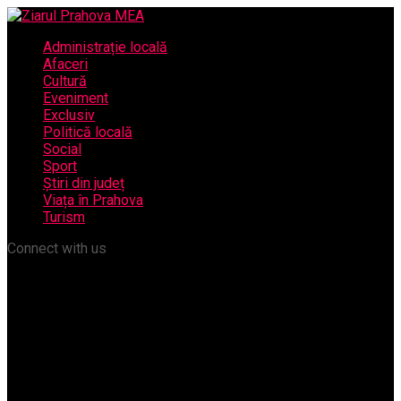
Administrație locală
Afaceri
Cultură
Eveniment
Exclusiv
Politică locală
Social
Sport
Știri din județ
Viața în Prahova
Turism
Connect with us