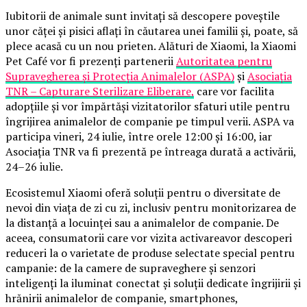
Iubitorii de animale sunt invitați să descopere poveștile
unor căței și pisici aflați în căutarea unei familii și, poate, să
plece acasă cu un nou prieten. Alături de Xiaomi, la Xiaomi
Pet Café vor fi prezenți partenerii
Autoritatea pentru
Supravegherea și Protecția Animalelor (ASPA)
și
Asociația
TNR – Capturare Sterilizare Eliberare,
care vor facilita
adopțiile și vor împărtăși vizitatorilor sfaturi utile pentru
îngrijirea animalelor de companie pe timpul verii. ASPA va
participa vineri, 24 iulie, între orele 12:00 și 16:00, iar
Asociația TNR va fi prezentă pe întreaga durată a activării,
24–26 iulie.
Ecosistemul Xiaomi oferă soluții pentru o diversitate de
nevoi din viața de zi cu zi, inclusiv pentru monitorizarea de
la distanță a locuinței sau a animalelor de companie. De
aceea, consumatorii care vor vizita activareavor descoperi
reduceri la o varietate de produse selectate special pentru
campanie: de la camere de supraveghere și senzori
inteligenți la iluminat conectat și soluții dedicate îngrijirii și
hrănirii animalelor de companie, smartphones,