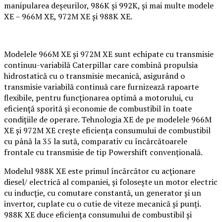
manipularea deșeurilor, 986K și 992K, și mai multe modele
XE – 966M XE, 972M XE și 988K XE.
Modelele 966M XE și 972M XE sunt echipate cu transmisie
continuu-variabilă Caterpillar care combină propulsia
hidrostatică cu o transmisie mecanică, asigurând o
transmisie variabilă continuă care furnizează rapoarte
flexibile, pentru funcționarea optimă a motorului, cu
eficiență sporită și economie de combustibil în toate
condițiile de operare. Tehnologia XE de pe modelele 966M
XE și 972M XE crește eficiența consumului de combustibil
cu până la 35 la sută, comparativ cu încărcătoarele
frontale cu transmisie de tip Powershift convențională.
Modelul 988K XE este primul încărcător cu acționare
diesel/ electrică al companiei, și folosește un motor electric
cu inducție, cu comutare constantă, un generator și un
invertor, cuplate cu o cutie de viteze mecanică și punți.
988K XE duce eficiența consumului de combustibil și