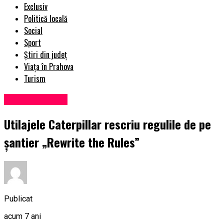
Exclusiv
Politică locală
Social
Sport
Știri din județ
Viața în Prahova
Turism
Uncategorized
Utilajele Caterpillar rescriu regulile de pe
șantier „Rewrite the Rules”
Publicat
acum 7 ani