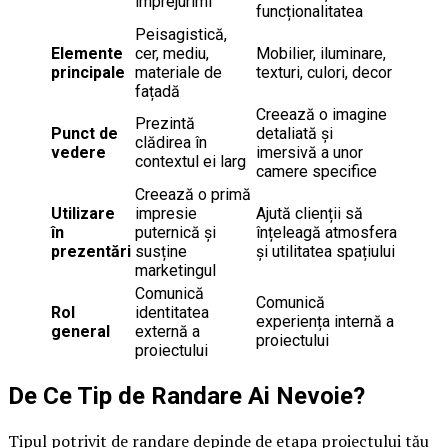
împrejurimi
funcționalitatea
Peisagistică,
Elemente
cer, mediu,
Mobilier, iluminare,
principale
materiale de
texturi, culori, decor
fațadă
Creează o imagine
Prezintă
Punct de
detaliată și
clădirea în
vedere
imersivă a unor
contextul ei larg
camere specifice
Creează o primă
Utilizare
impresie
Ajută clienții să
în
puternică și
înțeleagă atmosfera
prezentări
susține
și utilitatea spațiului
marketingul
Comunică
Comunică
Rol
identitatea
experiența internă a
general
externă a
proiectului
proiectului
De Ce Tip de Randare Ai Nevoie?
Tipul potrivit de randare depinde de etapa proiectului tău