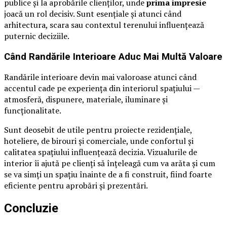
publice și la aprobările clienților, unde
prima impresie
joacă un rol decisiv. Sunt esențiale și atunci când
arhitectura, scara sau contextul terenului influențează
puternic deciziile.
Când Randările Interioare Aduc Mai Multă Valoare
Randările interioare devin mai valoroase atunci când
accentul cade pe experiența din interiorul spațiului —
atmosferă, dispunere, materiale, iluminare și
funcționalitate.
Sunt deosebit de utile pentru proiecte rezidențiale,
hoteliere, de birouri și comerciale, unde confortul și
calitatea spațiului influențează decizia. Vizualurile de
interior îi ajută pe clienți să înțeleagă cum va arăta și cum
se va simți un spațiu înainte de a fi construit, fiind foarte
eficiente pentru aprobări și prezentări.
Concluzie