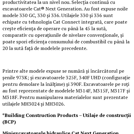
productivitatea la un nivel nou. Selecția continuă cu
excavatoarele Cat® Next Generation. Au fost expuse noile
modele 330 GC, 330 și 336. Utilajele 330 și 336 sunt
echipate cu tehnologia Cat Connect integrată, care poate
crește eficiența de operare cu până la 45 la sută,
comparativ cu operațiunile de nivelare convenționale, și
poate spori eficiența consumului de combustibil cu până la
20 la sută față de modelele precedente.
Printre alte modele expuse se numără și încărcătorul pe
șenile 973K; și excavatoarele 325F, 340F UHD (configurație
pentru demolare la înălțime) și 390F. Excavatoarele pe roți
au fost reprezentate de modelele M314F, M315F, M317F și
M318F. Pentru manipularea materialelor sunt prezentate
utilajele MH3024 și MH3026.
*Building Construction Products – Utilaje de construcții
(BCP)
Miniexcavatoarele hidraulice Cat Next Generation