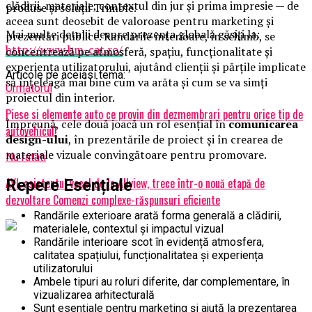
clădirii, materiale, contextul din jur și prima impresie — de
produse și soluții Trimble.
aceea sunt deosebit de valoroase pentru marketing și
Mai multe detalii despre prezența globală găsiți la:
prezentări publice. Randările interioare, în schimb, se
http://www.bm-cat.ro/
concentrează pe atmosferă, spațiu, funcționalitate și
experiența utilizatorului, ajutând clienții și părțile implicate
Articole pe aceiasi tema:
să înțeleagă mai bine cum va arăta și cum se va simți
Urmatorul
proiectul din interior.
Piese si elemente auto ce provin din dezmembrari pentru orice tip de
Împreună, cele două joacă un rol esențial în
comunicarea
autovehicul!
design-ului
, în prezentările de proiect și în crearea de
materiale vizuale convingătoare pentru promovare.
Nu ratati
AVI, asistentul vocal de la Allview, trece într-o nouă etapă de
Repere Esențiale
dezvoltare Comenzi complexe-răspunsuri eficiente
Randările exterioare arată forma generală a clădirii,
materialele, contextul și impactul vizual
Randările interioare scot în evidență atmosfera,
calitatea spațiului, funcționalitatea și experiența
utilizatorului
Ambele tipuri au roluri diferite, dar complementare, în
vizualizarea arhitecturală
Sunt esențiale pentru marketing și ajută la prezentarea