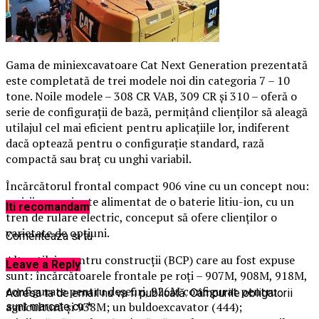
Gama de miniexcavatoare Cat Next Generation prezentată
este completată de trei modele noi din categoria 7 – 10
tone. Noile modele – 308 CR VAB, 309 CR și 310 – oferă o
serie de configurații de bază, permițând clienților să aleagă
utilajul cel mai eficient pentru aplicațiile lor, indiferent
dacă optează pentru o configurație standard, rază
compactă sau braț cu unghi variabil.
Încărcătorul frontal compact 906 vine cu un concept nou:
emisii zero, și este alimentat de o baterie litiu-ion, cu un
Iti recomandam
tren de rulare electric, conceput să ofere clienților o
varietate de opțiuni.
Comenteaza si tu
Alte utilaje pentru construcții (BCP) care au fost expuse
Leave a Reply
sunt: încărcătoarele frontale pe roți – 907M, 908M, 918M,
configurate pentru deșeuri, 926M configurat pentru
Adresa ta de email nu va fi publicată.
Câmpurile obligatorii
agricultură și 938M; un buldoexcavator (444);
sunt marcate cu
*