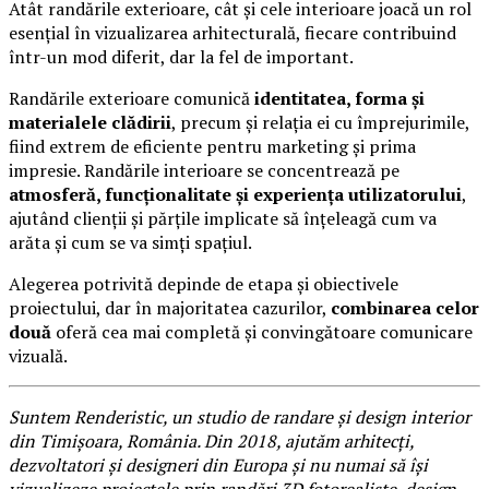
Atât randările exterioare, cât și cele interioare joacă un rol
esențial în vizualizarea arhitecturală, fiecare contribuind
într-un mod diferit, dar la fel de important.
Randările exterioare comunică
identitatea, forma și
materialele clădirii
, precum și relația ei cu împrejurimile,
fiind extrem de eficiente pentru marketing și prima
impresie. Randările interioare se concentrează pe
atmosferă, funcționalitate și experiența utilizatorului
,
ajutând clienții și părțile implicate să înțeleagă cum va
arăta și cum se va simți spațiul.
Alegerea potrivită depinde de etapa și obiectivele
proiectului, dar în majoritatea cazurilor,
combinarea celor
două
oferă cea mai completă și convingătoare comunicare
vizuală.
Suntem Renderistic, un studio de randare și design interior
din Timișoara, România. Din 2018, ajutăm arhitecți,
dezvoltatori și designeri din Europa și nu numai să își