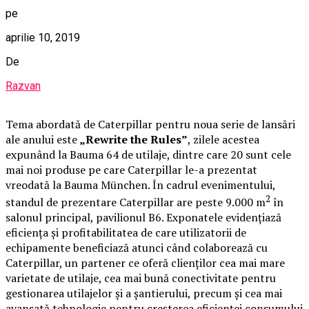
pe
aprilie 10, 2019
De
Razvan
Tema abordată de Caterpillar pentru noua serie de lansări
ale anului este
„Rewrite the Rules”
, zilele acestea
expunând la Bauma 64 de utilaje, dintre care 20 sunt cele
mai noi produse pe care Caterpillar le-a prezentat
vreodată la Bauma München. În cadrul evenimentului,
2
standul de prezentare Caterpillar are peste 9.000 m
în
salonul principal, pavilionul B6. Exponatele evidențiază
eficiența și profitabilitatea de care utilizatorii de
echipamente beneficiază atunci când colaborează cu
Caterpillar, un partener ce oferă clienților cea mai mare
varietate de utilaje, cea mai bună conectivitate pentru
gestionarea utilajelor și a șantierului, precum și cea mai
avansată tehnologie pentru creșterea eficienței consumului