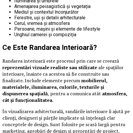
Iluminarea și umbrele
Amenajarea peisagistică și vegetația
Mediul și contextul înconjurător
Ferestre, uși și detalii arhitecturale
Cerul, vremea și atmosfera
Persoane, mașini și elemente de lifestyle
Unghiul camerei și compoziția
Ce Este Randarea Interioară?
Randarea interioară este procesul prin care se creează
reprezentări vizuale realiste sau stilizate
ale spațiilor
interioare, înainte ca acestea să fie construite sau
finalizate. Include elemente precum
mobilierul,
materialele, iluminarea, culorile, texturile și
dispunerea spațială
, pentru a comunica atât
atmosfera,
cât și funcționalitatea
.
În vizualizarea arhitecturală, randările interioare îi ajută pe
clienți, designeri și părțile implicate să înțeleagă clar
conceptele de design. Sunt folosite pe scară largă pentru
marketing, aprobări de design și prezentări de proiect.