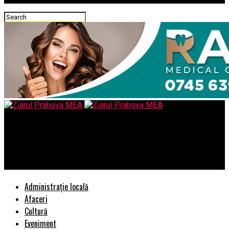
Ziarul Prahova MEA
Utilajele Caterpillar rescriu regulile de pe șantier „Rewrite the
Rules”
Administrație locală
Afaceri
Cultură
Eveniment