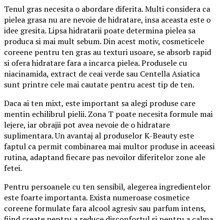
Tenul gras necesita o abordare diferita. Multi considera ca
pielea grasa nu are nevoie de hidratare, insa aceasta este o
idee gresita. Lipsa hidratarii poate determina pielea sa
produca si mai mult sebum. Din acest motiv, cosmeticele
coreene pentru ten gras au texturi usoare, se absorb rapid
si ofera hidratare fara a incarca pielea. Produsele cu
niacinamida, extract de ceai verde sau Centella Asiatica
sunt printre cele mai cautate pentru acest tip de ten.
Daca ai ten mixt, este important sa alegi produse care
mentin echilibrul pielii. Zona T poate necesita formule mai
lejere, iar obrajii pot avea nevoie de o hidratare
suplimentara. Un avantaj al produselor K-Beauty este
faptul ca permit combinarea mai multor produse in aceeasi
rutina, adaptand fiecare pas nevoilor diferitelor zone ale
fetei.
Pentru persoanele cu ten sensibil, alegerea ingredientelor
este foarte importanta. Exista numeroase cosmetice
coreene formulate fara alcool agresiv sau parfum intens,
fiind create pentru a reduce disconfortul si pentru a calma