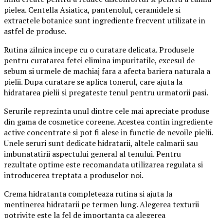
pielea. Centella Asiatica, pantenolul, ceramidele si
extractele botanice sunt ingrediente frecvent utilizate in
astfel de produse.
Rutina zilnica incepe cu o curatare delicata. Produsele
pentru curatarea fetei elimina impuritatile, excesul de
sebum si urmele de machiaj fara a afecta bariera naturala a
pielii. Dupa curatare se aplica tonerul, care ajuta la
hidratarea pielii si pregateste tenul pentru urmatorii pasi.
Serurile reprezinta unul dintre cele mai apreciate produse
din gama de cosmetice coreene. Acestea contin ingrediente
active concentrate si pot fi alese in functie de nevoile pielii.
Unele seruri sunt dedicate hidratarii, altele calmarii sau
imbunatatirii aspectului general al tenului. Pentru
rezultate optime este recomandata utilizarea regulata si
introducerea treptata a produselor noi.
Crema hidratanta completeaza rutina si ajuta la
mentinerea hidratarii pe termen lung. Alegerea texturii
potrivite este la fel de importanta ca alegerea