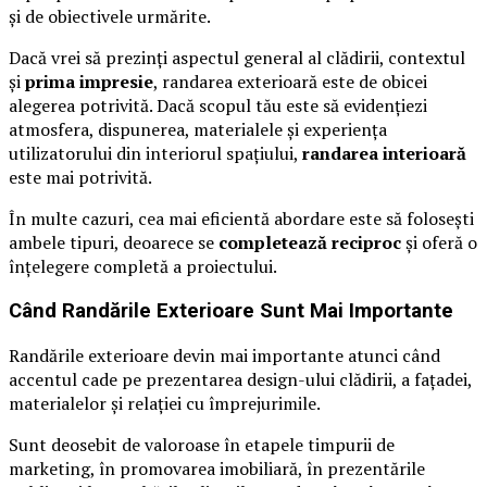
și de obiectivele urmărite.
Dacă vrei să prezinți aspectul general al clădirii, contextul
și
prima impresie
, randarea exterioară este de obicei
alegerea potrivită. Dacă scopul tău este să evidențiezi
atmosfera, dispunerea, materialele și experiența
utilizatorului din interiorul spațiului,
randarea interioară
este mai potrivită.
În multe cazuri, cea mai eficientă abordare este să folosești
ambele tipuri, deoarece se
completează reciproc
și oferă o
înțelegere completă a proiectului.
Când Randările Exterioare Sunt Mai Importante
Randările exterioare devin mai importante atunci când
accentul cade pe prezentarea design-ului clădirii, a fațadei,
materialelor și relației cu împrejurimile.
Sunt deosebit de valoroase în etapele timpurii de
marketing, în promovarea imobiliară, în prezentările