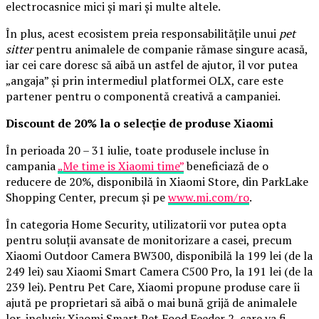
electrocasnice mici și mari și multe altele.
În plus, acest ecosistem preia responsabilitățile unui
pet
sitter
pentru animalele de companie rămase singure acasă,
iar cei care doresc să aibă un astfel de ajutor, îl vor putea
„angaja” și prin intermediul platformei OLX, care este
partener pentru o componentă creativă a campaniei.
Discount de 20% la o selecție de produse Xiaomi
În perioada 20 – 31 iulie, toate produsele incluse în
campania
„Me time is Xiaomi time”
beneficiază de o
reducere de 20%, disponibilă în Xiaomi Store, din ParkLake
Shopping Center, precum și pe
www.mi.com/ro
.
În categoria Home Security, utilizatorii vor putea opta
pentru soluții avansate de monitorizare a casei, precum
Xiaomi Outdoor Camera BW300, disponibilă la 199 lei (de la
249 lei) sau Xiaomi Smart Camera C500 Pro, la 191 lei (de la
239 lei). Pentru Pet Care, Xiaomi propune produse care îi
ajută pe proprietari să aibă o mai bună grijă de animalele
lor, inclusiv Xiaomi Smart Pet Food Feeder 2, care va fi