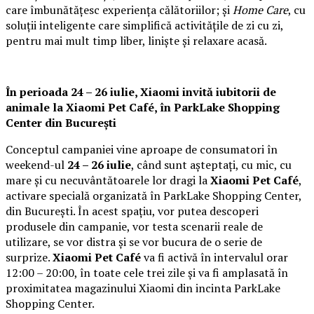
care îmbunătățesc experiența călătoriilor; și
Home Care
, cu
soluții inteligente care simplifică activitățile de zi cu zi,
pentru mai mult timp liber, liniște și relaxare acasă.
În perioada 24 – 26 iulie, Xiaomi invită iubitorii de
animale la
Xiaomi Pet Café,
în ParkLake Shopping
Center din București
Conceptul campaniei vine aproape de consumatori în
weekend-ul
24 – 26 iulie
, când sunt așteptați, cu mic, cu
mare și cu necuvântătoarele lor dragi la
Xiaomi Pet Café
,
activare specială organizată în ParkLake Shopping Center,
din București. În acest spațiu, vor putea descoperi
produsele din campanie, vor testa scenarii reale de
utilizare, se vor distra și se vor bucura de o serie de
surprize.
Xiaomi Pet Café
va fi activă în intervalul orar
12:00 – 20:00, în toate cele trei zile și va fi amplasată în
proximitatea magazinului Xiaomi din incinta ParkLake
Shopping Center.