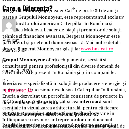
Care e Diferența?
®
Bergerat Monnoyeur
, dealer Cat
de peste 80 de ani și
parte a Grupului Monnoyeur, este reprezentantul exclusiv
al producătorului american Caterpillar în România și
Republica Moldova. Leader de piață și promotor de soluții
tehnice și financiare avansate, Bergerat Monnoyeur este
Publicat
partenerul și prietenul dumneavoastră. Mai multe detalii
despre Bergerat Monnoyeur găsiți la:
www.bm-cat.ro
acum 5 zile
Grupul Monnoyeur
oferă echipamente, servicii și
pe
consultanță pentru profesioniștii din diverse domenii de
august 2, 2026
activitate. Este prezent în România și prin companiile:
De
Eneria
este specializată în soluţii de producere a energiei şi
motorizare. Concesionar exclusiv al Caterpillar în România,
FLAVIUSNOJA
Eneria a dezvoltat un portofoliu consistent de proiecte în
Atât
randarea exterioară
, cât și cea
interioară
sunt
diferite domenii de activitate.
esențiale în vizualizarea arhitecturală, pentru că fiecare
SITECH România Construction Technology
vine în
comunică un aspect diferit al unui proiect.
întâmpinarea nevoilor antreprenorilor din domeniul
Randările exterioare pun accentul pe forma generală a
construcţiilor civile şi industriale oferind întreaga gamă de