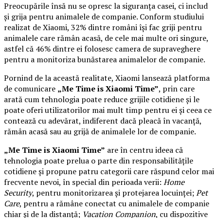
Preocupările însă nu se opresc la siguranța casei, ci includ
și grija pentru animalele de companie. Conform studiului
realizat de Xiaomi, 32% dintre români își fac griji pentru
animalele care rămân acasă, de cele mai multe ori singure,
astfel că 46% dintre ei folosesc camera de supraveghere
pentru a monitoriza bunăstarea animalelor de companie.
Pornind de la această realitate, Xiaomi lansează platforma
de comunicare
„Me Time is Xiaomi Time”
, prin care
arată cum tehnologia poate reduce grijile cotidiene și le
poate oferi utilizatorilor mai mult timp pentru ei și ceea ce
contează cu adevărat, indiferent dacă pleacă în vacanță,
rămân acasă sau au grijă de animalele lor de companie.
„Me Time is Xiaomi Time”
are în centru ideea că
tehnologia poate prelua o parte din responsabilitățile
cotidiene și propune patru categorii care răspund celor mai
frecvente nevoi, în special din perioada verii:
Home
Security
, pentru monitorizarea și protejarea locuinței;
Pet
Care
, pentru a rămâne conectat cu animalele de companie
chiar și de la distanță;
Vacation Companion
, cu dispozitive