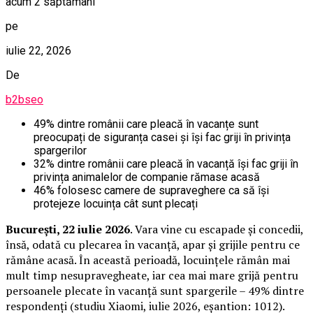
acum 2 săptămâni
pe
iulie 22, 2026
De
b2bseo
49% dintre românii care pleacă în vacanțe sunt
preocupați de siguranța casei și își fac griji în privința
spargerilor
32% dintre românii care pleacă în vacanță își fac griji în
privința animalelor de companie rămase acasă
46% folosesc camere de supraveghere ca să își
protejeze locuința cât sunt plecați
București, 22 iulie 2026
. Vara vine cu escapade și concedii,
însă, odată cu plecarea în vacanță, apar și grijile pentru ce
rămâne acasă. În această perioadă, locuințele rămân mai
mult timp nesupravegheate, iar cea mai mare grijă pentru
persoanele plecate în vacanță sunt spargerile – 49% dintre
respondenți (studiu Xiaomi, iulie 2026, eșantion: 1012).