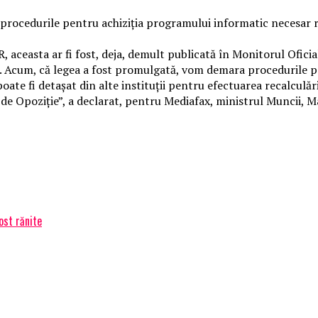
procedurile pentru achiziția programului informatic necesar rec
, aceasta ar fi fost, deja, demult publicată în Monitorul Oficia
. Acum, că legea a fost promulgată, vom demara procedurile pe
oate fi detașat din alte instituții pentru efectuarea recalculări
de Opoziție”, a declarat, pentru Mediafax, ministrul Muncii, M
ost rănite