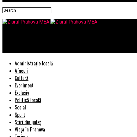
Ziarul Prahova MEA
Este cert! Pensiile cresc de la 1 septembrie
Administrație locală
Afaceri
Cultură
Eveniment
Exclusiv
Politică locală
Social
Sport
Știri din județ
Viața în Prahova
Turism