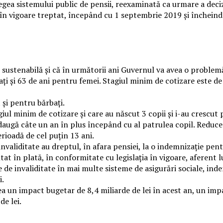
legea sistemului public de pensii, reexaminată ca urmare a deci
 în vigoare treptat, începând cu 1 septembrie 2019 și închein
te sustenabilă și că în următorii ani Guvernul va avea o problem
i şi 63 de ani pentru femei. Stagiul minim de cotizare este de 1
 şi pentru bărbaţi.
giul minim de cotizare și care au născut 3 copii și i-au crescut 
daugă câte un an în plus începând cu al patrulea copil. Reducer
erioadă de cel puțin 13 ani.
 invaliditate au dreptul, în afara pensiei, la o indemnizaţie p
t în plată, în conformitate cu legislația în vigoare, aferent l
ie de invaliditate în mai multe sisteme de asigurări sociale, i
i.
 un impact bugetar de 8,4 miliarde de lei în acest an, un impac
de lei.