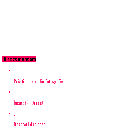
Iti recomandam
Priviţi cuierul din fotografie
Încurcă-i, Drace!
Decorări dubioase