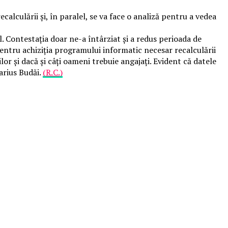
alculării și, în paralel, se va face o analiză pentru a vedea
l. Contestația doar ne-a întârziat și a redus perioada de
ntru achiziția programului informatic necesar recalculării
lor și dacă și câți oameni trebuie angajați. Evident că datele
arius Budăi.
(R.C.)