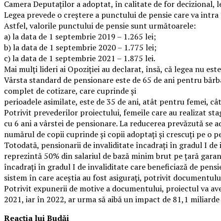
Camera Deputaților a adoptat, în calitate de for decizional, 
Legea prevede o creștere a punctului de pensie care va intra
Astfel, valorile punctului de pensie sunt următoarele:
a) la data de 1 septembrie 2019 – 1.265 lei;
b) la data de 1 septembrie 2020 – 1.775 lei;
c) la data de 1 septembrie 2021 – 1.875 lei.
Mai mulți lideri ai Opoziției au declarat, însă, că legea nu es
Vârsta standard de pensionare este de 65 de ani pentru bărbaţ
complet de cotizare, care cuprinde și
perioadele asimilate, este de 35 de ani, atât pentru femei, cât
Potrivit prevederilor proiectului, femeile care au realizat sta
cu 6 ani a vârstei de pensionare. La reducerea prevăzută se a
numărul de copii cuprinde şi copii adoptați și crescuți pe o p
Totodată, pensionarii de invaliditate încadraţi în gradul I de
reprezintă 50% din salariul de bază minim brut pe țară garanta
încadraţi în gradul I de invaliditate care beneficiază de pens
sistem în care aceştia au fost asiguraţi, potrivit documentulu
Potrivit expunerii de motive a documentului, proiectul va avea
2021, iar în 2022, ar urma să aibă un impact de 81,1 miliarde 
Reacția lui Budăi