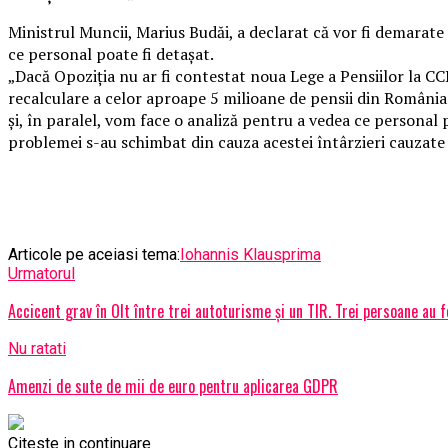
Ministrul Muncii, Marius Budăi, a declarat că vor fi demarate 
ce personal poate fi detașat.
„Dacă Opoziția nu ar fi contestat noua Lege a Pensiilor la CCR
recalculare a celor aproape 5 milioane de pensii din România
și, în paralel, vom face o analiză pentru a vedea ce personal p
problemei s-au schimbat din cauza acestei întârzieri cauzate 
Articole pe aceiasi tema:
Iohannis Klaus
prima
Urmatorul
Accicent grav în Olt între trei autoturisme şi un TIR. Trei persoane au f
Nu ratati
Amenzi de sute de mii de euro pentru aplicarea GDPR
Citeste in continuare