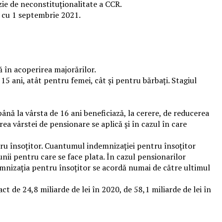
zie de neconstituționalitate a CCR.
d cu 1 septembrie 2021.
ă în acoperirea majorărilor.
5 ani, atât pentru femei, cât şi pentru bărbaţi. Stagiul
până la vârsta de 16 ani beneficiază, la cerere, de reducerea
ea vârstei de pensionare se aplică şi în cazul în care
entru însoţitor. Cuantumul indemnizației pentru însoțitor
unii pentru care se face plata. În cazul pensionarilor
ndemnizaţia pentru însoţitor se acordă numai de către ultimul
t de 24,8 miliarde de lei în 2020, de 58,1 miliarde de lei în