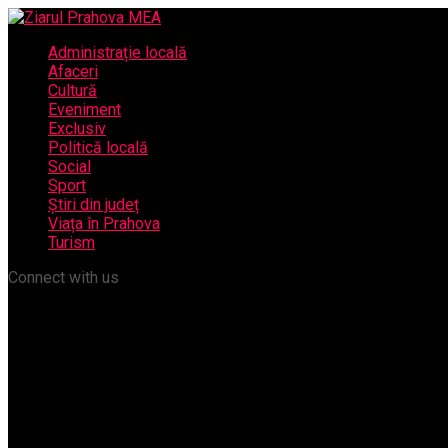
Administrație locală
Afaceri
Cultură
Eveniment
Exclusiv
Politică locală
Social
Sport
Știri din județ
Viața în Prahova
Turism
Connect with us