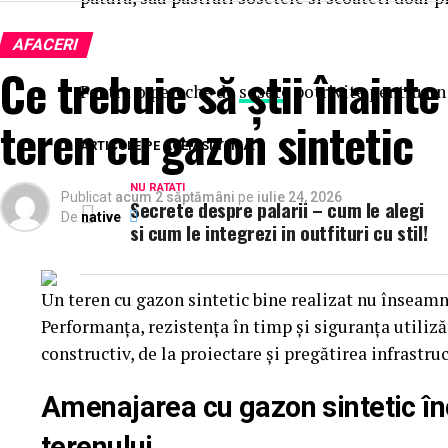
AFACERI
Ce trebuie să știi înaint
Pentru o pereche de
sosete
potrivite pentru un 
teren cu gazon sintetic
ARTICOLE PE ACEIASI TEMA:
Ce ingrediente sunt ideale într-un parfum de 
NU RATATI
Publicat
acum 2 săptămâni
pe
iulie 24, 2026
Secrete despre palarii – cum le alegi
Parfumierii aleg, de regulă, ingrediente care trans
De
native
si cum le integrezi in outfituri cu stil!
Citricele sunt printre cele mai populare note ale s
imediată de prospețime și se dezvoltă frumos în con
Un teren cu gazon sintetic bine realizat nu înseamn
Lime-ul
, bergamota, mandarina sau grapefruitul su
Performanța, rezistența în timp și siguranța utiliză
acorduri curate sau ingrediente lemnoase moderne,
constructiv, de la proiectare și pregătirea infrastru
parfumul.
Amenajarea cu gazon sintetic în
În același timp, parfumurile inspirate de vacanțe și
terenului
teren. Ingrediente precum smochina, laptele de coc