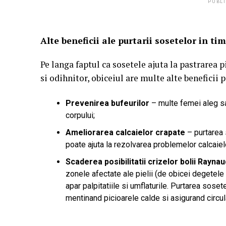
PUBLI
Alte beneficii ale purtarii sosetelor in t
Pe langa faptul ca sosetele ajuta la pastrarea 
si odihnitor, obiceiul are multe alte beneficii 
Prevenirea bufeurilor
– multe femei aleg s
corpului;
Ameliorarea calcaielor crapate
– purtarea 
poate ajuta la rezolvarea problemelor calcaiel
Scaderea posibilitatii crizelor bolii Raynau
zonele afectate ale pielii (de obicei degetele 
apar palpitatiile si umflaturile. Purtarea soset
mentinand picioarele calde si asigurand circu