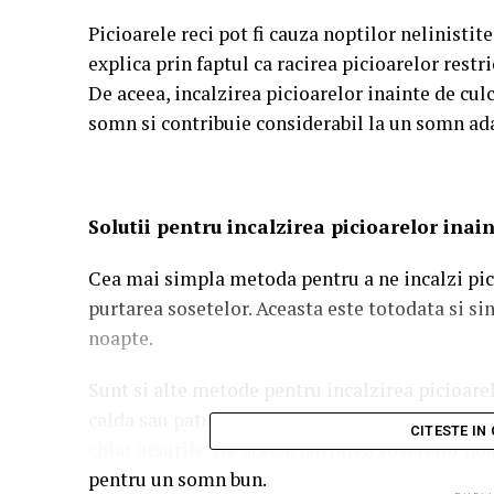
Picioarele reci pot fi cauza noptilor nelinistit
explica prin faptul ca racirea picioarelor restr
De aceea, incalzirea picioarelor inainte de cul
somn si contribuie considerabil la un somn ada
Solutii pentru incalzirea picioarelor ina
Cea mai simpla metoda pentru a ne incalzi pic
purtarea sosetelor. Aceasta este totodata si s
noapte.
Sunt si alte metode pentru incalzirea picioarelo
calda sau paturile electrice pentru incalzire, 
CITESTE IN
chiar arsurile. De aceea, purtarea sosetelor no
pentru un somn bun.