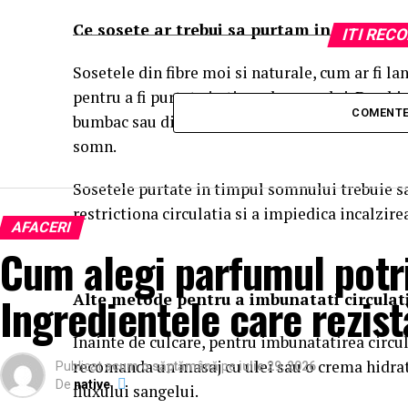
Ce sosete ar trebui sa purtam in timpul 
ITI RE
Sosetele din fibre moi si naturale, cum ar fi l
pentru a fi purtate in timpul somnului. De obi
COMENTE
bumbac sau din fibre artificiale, dar merita, fi
somn.
Sosetele purtate in timpul somnului trebuie sa 
restrictiona circulatia si a impiedica incalzir
AFACERI
Cum alegi parfumul potri
Ingredientele care rezist
Alte metode pentru a imbunatati circulati
Inainte de culcare, pentru imbunatatirea circul
recomanda un masaj cu ulei sau o crema hidrata
Publicat
acum o săptămână
pe
iulie 29, 2026
De
native
fluxului sangelui.