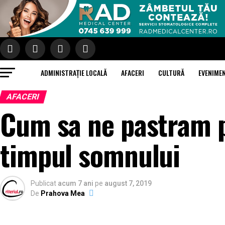
ADMINISTRAȚIE LOCALĂ
AFACERI
CULTURĂ
EVENIME
AFACERI
Cum sa ne pastram pi
timpul somnului
Publicat
acum 7 ani
pe
august 7, 2019
De
Prahova Mea