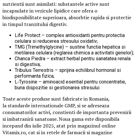
nutrientii sunt asimilati: substantele active sunt
incapsulate in vezicule lipidice care ofera o
biodisponibilitate superioara, absorbtie rapida si protectie
in timpul tranzitului digestiv.
Life Protect – complex antioxidanti pentru protectia
celulara si reducerea stresului oxidativ;
TMG (Trimethylglycine) – sustine functia hepatica si
metilarea celulara (reglarea chimica a activitatii genelor);
Chanca Piedra – extract herbal pentru sanatatea renala
si digestiva;
Tribulus Terrestris – sprijina echilibrul hormonal si
performanta fizica;
L‑Tyrosine – aminoacid esential pentru concentratie,
buna dispozitie si gestionarea stresului.
Toate aceste produse sunt fabricate in Romania,
la standarde internationale GMP, si se adreseaza
consumatorilor activi, constienti de importanta prevenirii
si imbatranirii sanatoase. Noua gama este disponibila
incepand din iulie 2025, atat prin magazinul online
Vitamix.ro, cat si in retele de farmacii si magazine