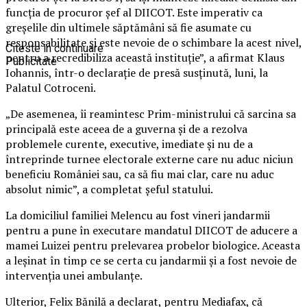
funcția de procuror șef al DIICOT. Este imperativ ca
greșelile din ultimele săptămâni să fie asumate cu
responsabilitate și este nevoie de o schimbare la acest nivel,
Citeste in continuare
pentru a recredibiliza această instituție”, a afirmat Klaus
Publicitate
Iohannis, într-o declarație de presă susținută, luni, la
Palatul Cotroceni.
„De asemenea, îi reamintesc Prim-ministrului că sarcina sa
principală este aceea de a guverna și de a rezolva
problemele curente, executive, imediate și nu de a
întreprinde turnee electorale externe care nu aduc niciun
beneficiu României sau, ca să fiu mai clar, care nu aduc
absolut nimic”, a completat șeful statului.
La domiciliul familiei Melencu au fost vineri jandarmii
pentru a pune în executare mandatul DIICOT de aducere a
mamei Luizei pentru prelevarea probelor biologice. Aceasta
a leșinat în timp ce se certa cu jandarmii și a fost nevoie de
intervenția unei ambulanțe.
Ulterior, Felix Bănilă a declarat, pentru Mediafax, că