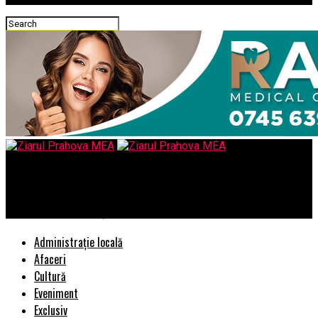
Ziarul Prahova MEA
Iohannis vrea capul şefului DIICOT
Administrație locală
Afaceri
Cultură
Eveniment
Exclusiv