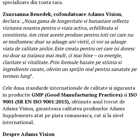
specializate din toata tara.
Zsuzsanna Benedek, cofondatoare Adams Vision
,
declara:
„
Noua gama de longevitate si bunastare reflecta
viziunea noastra pentru o viata activa, echilibrata si
constienta. Am creat aceste produse pentru toti cei care nu
se multumesc doar sa adauge ani vietii, ci vor sa adauge
viata de calitate anilor. Este creata pentru cei care isi doresc
nu doar sa traiasca mai mult, ci mai bine – cu energie,
claritate si vitalitate. Prin formule bazate pe stiinta si
ingrediente curate, oferim un sprijin real pentru sanatate pe
termen lung
”.
Cele doua standarde internationale de calitate si siguranta
in productie
GMP (Good Manufacturing Practices)
si
ISO
9001 (SR EN ISO 9001:2015),
obtinute anul trecut de
Adams Vision, garanteaza calitatea produselor Adams
Supplements atat pe piata romaneasca, cat si la nivel
international.
Despre Adams Vision