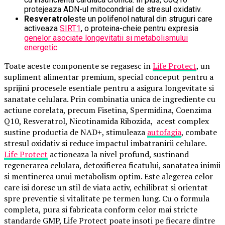
protejeaza ADN-ul mitocondrial de stresul oxidativ.
Resveratrol
este un polifenol natural din struguri care
activeaza
SIRT1
, o proteina-cheie pentru expresia
genelor asociate longevitatii si metabolismului
energetic
.
Toate aceste componente se regasesc in
Life Protect
, un
supliment alimentar premium, special conceput pentru a
sprijini procesele esentiale pentru a asigura longevitate si
sanatate celulara. Prin combinatia unica de ingrediente cu
actiune corelata, precum Fisetina, Spermidina, Coenzima
Q10, Resveratrol, Nicotinamida Ribozida, acest complex
sustine productia de NAD+, stimuleaza
autofagia
, combate
stresul oxidativ si reduce impactul imbatranirii celulare.
Life Protect
actioneaza la nivel profund, sustinand
regenerarea celulara, detoxifierea ficatului, sanatatea inimii
si mentinerea unui metabolism optim. Este alegerea celor
care isi doresc un stil de viata activ, echilibrat si orientat
spre preventie si vitalitate pe termen lung. Cu o formula
completa, pura si fabricata conform celor mai stricte
standarde GMP, Life Protect poate insoti pe fiecare dintre