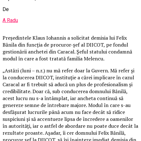
De
A Radu
Președintele Klaus Iohannis a solicitat demisia lui Felix
Bănila din funcția de procuror-șef al DIICOT, pe fondul
gestionării anchetei din Caracal. Șeful statului condamnă
modul în care a fost tratată familia Melencu.
„Astăzi (luni – n.r.) nu mă refer doar la Guvern. Mă refer și
la conducerea DIICOT, instituție a cărei implicare în cazul
Caracal ar fi trebuit să aducă un plus de profesionalism și
credibilitate. Doar că, sub conducerea domnului Bănilă,
acest lucru nu s-a întâmplat, iar ancheta continuă să
genereze semne de întrebare majore. Modul în care s-au
desfășurat lucrurile până acum nu face decât să ridice
suspiciuni și să accentueze lipsa de încredere a oamenilor
în autorități, iar o astfel de abordare nu poate duce decât la
rezultate proaste. Așadar, îi cer domnului Felix Bănilă,
procuror șef la DIICOT, să își înainteze imediat demisia din