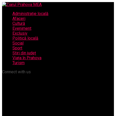
Administrație locală
Afaceri
Cultură
Eveniment
Exclusiv
Politică locală
Social
Sport
Știri din județ
Viața în Prahova
Turism
Connect with us