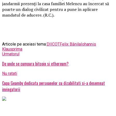
jandarmii prezenți la casa familiei Melencu au încercat să
poarte un dialog civilizat pentru a pune în aplicare
mandatul de aducere. (R.C.).
Articole pe aceiasi tema:
DIICOT
Felix Bănila
Iohannis
Klaus
prima
Urmatorul
De unde se cumpara bitcoin si ethereum?
Nu ratati
Cupa Geamby dedicata persoanelor cu dizabilitati si-a desemnat
invingatorii