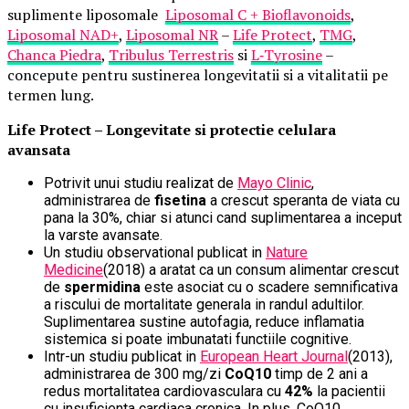
suplimente liposomale
Liposomal C + Bioflavonoids
,
Liposomal NAD+
,
Liposomal NR
–
Life Protect
,
TMG
,
Chanca Piedra
,
Tribulus Terrestris
si
L
‑
Tyrosine
–
concepute pentru sustinerea longevitatii si a vitalitatii pe
termen lung.
Life Protect – Longevitate si protectie celulara
avansata
Potrivit unui studiu realizat de
Mayo Clinic
,
administrarea de
fisetina
a crescut speranta de viata cu
pana la 30%, chiar si atunci cand suplimentarea a inceput
la varste avansate.
Un studiu observational publicat in
Nature
Medicine
(2018) a aratat ca un consum alimentar crescut
de
spermidina
este asociat cu o scadere semnificativa
a riscului de mortalitate generala in randul adultilor.
Suplimentarea sustine autofagia, reduce inflamatia
sistemica si poate imbunatati functiile cognitive.
Intr-un studiu publicat in
European Heart Journal
(2013),
administrarea de 300 mg/zi
CoQ10
timp de 2 ani a
redus mortalitatea cardiovasculara cu
42%
la pacientii
cu insuficienta cardiaca cronica. In plus, CoQ10