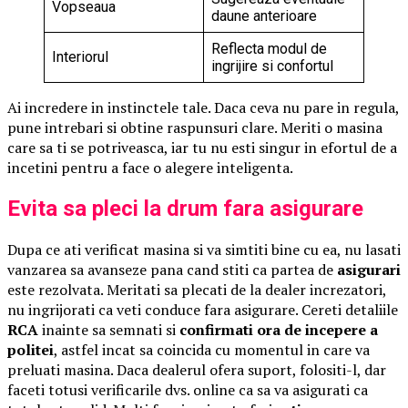
Vopseaua
daune anterioare
Reflecta modul de
Interiorul
ingrijire si confortul
Ai incredere in instinctele tale. Daca ceva nu pare in regula,
pune intrebari si obtine raspunsuri clare. Meriti o masina
care sa ti se potriveasca, iar tu nu esti singur in efortul de a
incetini pentru a face o alegere inteligenta.
Evita sa pleci la drum fara asigurare
Dupa ce ati verificat masina si va simtiti bine cu ea, nu lasati
vanzarea sa avanseze pana cand stiti ca partea de
asigurari
este rezolvata. Meritati sa plecati de la dealer increzatori,
nu ingrijorati ca veti conduce fara asigurare. Cereti detaliile
RCA
inainte sa semnati si
confirmati ora de incepere a
politei
, astfel incat sa coincida cu momentul in care va
preluati masina. Daca dealerul ofera suport, folositi-l, dar
faceti totusi verificarile dvs. online ca sa va asigurati ca