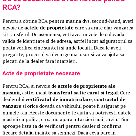
RCA?
Pentru a obtine RCA pentru masina dvs. second-hand, aveti
nevoie de
actele de proprietate
care sa arate clar vanzarea
si transferul. De asemenea, veti avea nevoie de o dovada
valida de identitate si de adresa, astfel incat asiguratorul sa
poata verifica cine sunteti si unde locuiti. Daca le aveti
pregatite, procesul va decurge mai usor si va va ajuta sa
plecati de la dealer fara intarzieri.
Acte de proprietate necesare
Pentru RCA, ai nevoie de
actele de proprietate ale
masinii
, astfel incat
transferul sa fie curat si legal
. Cere
dealerului
certificatul de inmatriculare
,
contractul de
vanzare
si orice dovada ca vehiculul poate fi asigurat pe
numele tau. Aceste documente te ajuta sa potrivesti datele
masinii cu polita, ca sa nu apara intarzieri mai tarziu. Tine
aproape lista ta de verificari pentru dealer si confirma
fiecare detaliu inainte sa semnezi. Daca ceva pare in