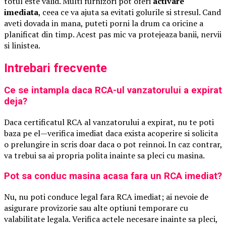
totul este valid. Multi furnizori pot oferi
activare
imediata
, ceea ce va ajuta sa evitati golurile si stresul. Cand
aveti dovada in mana, puteti porni la drum ca oricine a
planificat din timp. Acest pas mic va protejeaza banii, nervii
si linistea.
Intrebari frecvente
Ce se intampla daca RCA-ul vanzatorului a expirat
deja?
Daca certificatul RCA al vanzatorului a expirat, nu te poti
baza pe el—verifica imediat daca exista acoperire si solicita
o prelungire in scris doar daca o pot reinnoi. In caz contrar,
va trebui sa ai propria polita inainte sa pleci cu masina.
Pot sa conduc masina acasa fara un RCA imediat?
Nu, nu poti conduce legal fara RCA imediat; ai nevoie de
asigurare provizorie sau alte optiuni temporare cu
valabilitate legala. Verifica actele necesare inainte sa pleci,