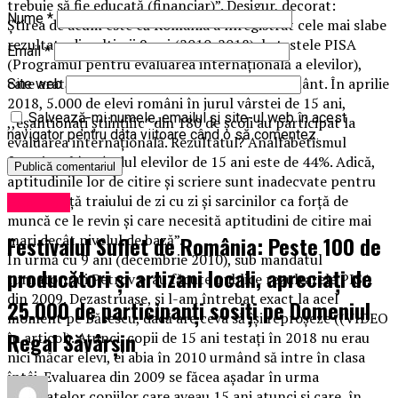
trebuie să fie educată (financiar)”. Desigur, decorat:
Nume
*
Știrea de acum este că România a înregistrat cele mai slabe
rezultate din ultimii 9 ani (2010-2018), la testele PISA
Email
*
(Programul pentru evaluarea internațională a elevilor),
care arată performanța sistemului de învățământ. În aprilie
Site web
2018, 5.000 de elevi români în jurul vârstei de 15 ani,
Salvează-mi numele, emailul și site-ul web în acest
,,eșantionați științific” din 180 de școli au participat la
navigator pentru data viitoare când o să comentez.
evaluarea internațională. Rezultatul? Analfabetismul
funcțional în rândul elevilor de 15 ani este de 44%. Adică,
aptitudinile lor de citire și scriere sunt inadecvate pentru
,,a face față traiului de zi cu zi și sarcinilor ca forță de
Exclusiv
muncă ce le revin și care necesită aptitudini de citire mai
Festivalul Suflet de România: Peste 100 de
mari decât nivelul de bază”.
În urmă cu 9 ani (decembrie 2010), sub mandatul
producători și artizani locali, apreciați de
turnatorului Petrov erau făcute publice rezultatele PISA
din 2009. Dezastruase, și l-am întrebat exact la acel
25.000 de participanți sosiți pe Domeniul
moment pe Băsescu, dacă are ceva să își reproșeze ((VIDEO
Regal Săvârșin
în articol). Atunci, copii de 15 ani testați în 2018 nu erau
nici măcar elevi, ei abia în 2010 urmând să intre în clasa
întâi. Evaluarea din 2009 se făcea așadar în urma
rezultatelor copiilor care aveau 15 ani atunci și care, în