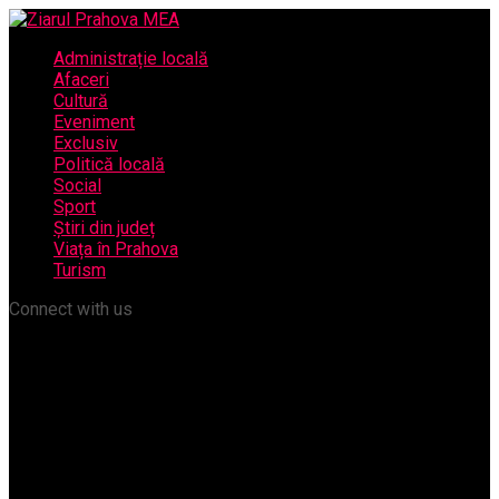
Administrație locală
Afaceri
Cultură
Eveniment
Exclusiv
Politică locală
Social
Sport
Știri din județ
Viața în Prahova
Turism
Connect with us