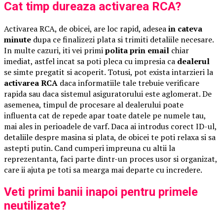
Cat timp dureaza activarea RCA?
Activarea RCA, de obicei, are loc rapid, adesea
in cateva
minute
dupa ce finalizezi plata si trimiti detaliile necesare.
In multe cazuri, iti vei primi
polita prin email
chiar
imediat, astfel incat sa poti pleca cu impresia ca
dealerul
se simte pregatit si acoperit. Totusi, pot exista intarzieri la
activarea RCA
daca informatiile tale trebuie verificare
rapida sau daca sistemul asiguratorului este aglomerat. De
asemenea, timpul de procesare al dealerului poate
influenta cat de repede apar toate datele pe numele tau,
mai ales in perioadele de varf. Daca ai introdus corect ID-ul,
detaliile despre masina si plata, de obicei te poti relaxa si sa
astepti putin. Cand cumperi impreuna cu altii la
reprezentanta, faci parte dintr-un proces usor si organizat,
care ii ajuta pe toti sa mearga mai departe cu incredere.
Veti primi banii inapoi pentru primele
neutilizate?