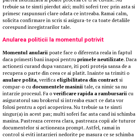
trebuie sa te simti pierdut aici; multi soferi trec prin asta si
primesc raspunsuri clare odata ce intreaba. Ramai calm,
solicita confirmare in scris si asigura-te ca toate detaliile
corespund inregistrarilor tale.
Anularea politicii la momentul potrivit
Momentul anularii
poate face o diferenta reala in faptul
daca primesti bani inapoi pentru
primele neutilizate
. Daca
actionezi curand dupa vanzare, iti poti proteja sansa de a
recupera o parte din ceea ce ai platit. Inainte sa trimiti o
anulare polita
, verifica
eligibilitatea din contract
si
compar-o cu
documentele masinii
tale, ca nimic sa nu
intarzie procesul. Fa o
verificare rapida a rambursarii
cu
asiguratorul sau brokerul si intreaba exact ce data vor
folosi pentru a opri acoperirea. Nu trebuie sa te simti
singur(a) in acest pas; multi soferi fac asta cand isi schimba
masina. Pastreaza cererea clara, pastreaza copii ale tuturor
documentelor si actioneaza prompt. Astfel, ramai in
control si eviti intarzieri nedorite pe masura ce se schimba