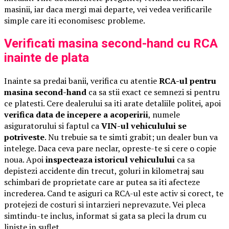
masinii, iar daca mergi mai departe, vei vedea verificarile
simple care iti economisesc probleme.
Verificati masina second-hand cu RCA
inainte de plata
Inainte sa predai banii, verifica cu atentie
RCA-ul pentru
masina second-hand
ca sa stii exact ce semnezi si pentru
ce platesti. Cere dealerului sa iti arate detaliile politei, apoi
verifica data de incepere a acoperirii
, numele
asiguratorului si faptul ca
VIN-ul vehiculului se
potriveste
. Nu trebuie sa te simti grabit; un dealer bun va
intelege. Daca ceva pare neclar, opreste-te si cere o copie
noua. Apoi
inspecteaza istoricul vehiculului
ca sa
depistezi accidente din trecut, goluri in kilometraj sau
schimbari de proprietate care ar putea sa iti afecteze
increderea. Cand te asiguri ca RCA-ul este activ si corect, te
protejezi de costuri si intarzieri neprevazute. Vei pleca
simtindu-te inclus, informat si gata sa pleci la drum cu
liniste in suflet.