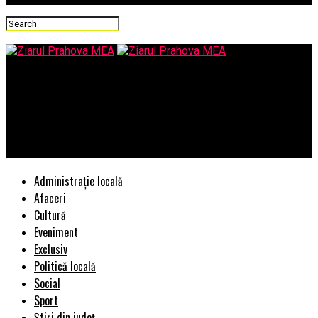
Ziarul Prahova MEA
O poveste cu turnatori, cu o camasa de forta si cu SRI – al
doilea serviciu NATO/ Cand profesorul vrea sa faca ,,Romania
educata” cu ministrul care asculta securistic pe la usi
Administrație locală
Afaceri
Cultură
Eveniment
Exclusiv
Politică locală
Social
Sport
Știri din județ