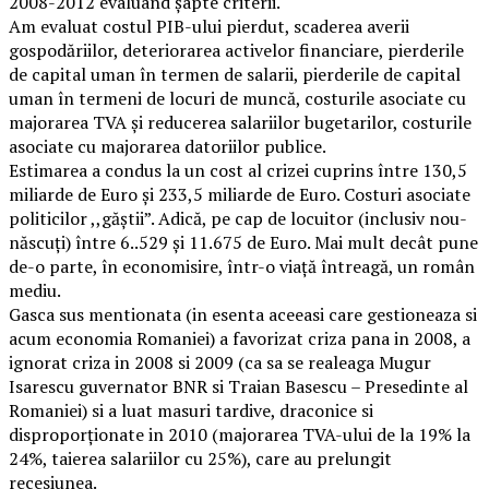
2008-2012 evaluând șapte criterii.
Am evaluat costul PIB-ului pierdut, scaderea averii
gospodăriilor, deteriorarea activelor financiare, pierderile
de capital uman în termen de salarii, pierderile de capital
uman în termeni de locuri de muncă, costurile asociate cu
majorarea TVA și reducerea salariilor bugetarilor, costurile
asociate cu majorarea datoriilor publice.
Estimarea a condus la un cost al crizei cuprins între 130,5
miliarde de Euro și 233,5 miliarde de Euro. Costuri asociate
politicilor ,,găștii”. Adică, pe cap de locuitor (inclusiv nou-
născuți) între 6..529 și 11.675 de Euro. Mai mult decât pune
de-o parte, în economisire, într-o viață întreagă, un român
mediu.
Gasca sus mentionata (in esenta aceeasi care gestioneaza si
acum economia Romaniei) a favorizat criza pana in 2008, a
ignorat criza in 2008 si 2009 (ca sa se realeaga Mugur
Isarescu guvernator BNR si Traian Basescu – Presedinte al
Romaniei) si a luat masuri tardive, draconice si
disproporționate in 2010 (majorarea TVA-ului de la 19% la
24%, taierea salariilor cu 25%), care au prelungit
recesiunea.