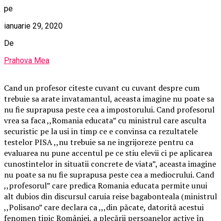
pe
ianuarie 29, 2020
De
Prahova Mea
Cand un profesor citeste cuvant cu cuvant despre cum
trebuie sa arate invatamantul, aceasta imagine nu poate sa
nu fie suprapusa peste cea a impostorului. Cand profesorul
vrea sa faca ,,Romania educata” cu ministrul care asculta
securistic pe la usi in timp ce e convinsa ca rezultatele
testelor PISA ,,nu trebuie sa ne ingrijoreze pentru ca
evaluarea nu pune accentul pe ce stiu elevii ci pe aplicarea
cunostintelor in situatii concrete de viata”, aceasta imagine
nu poate sa nu fie suprapusa peste cea a mediocrului. Cand
,,profesorul” care predica Romania educata permite unui
alt dubios din discursul caruia reise bagabonteala (ministrul
,,Polisano” care declara ca ,,,din păcate, datorită acestui
fenomen tipic României, a plecării persoanelor active în