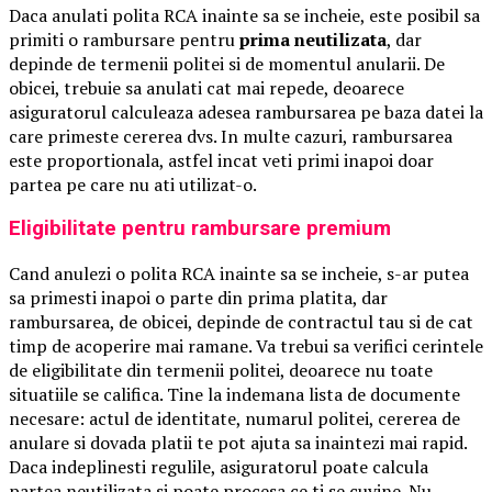
Daca anulati polita RCA inainte sa se incheie, este posibil sa
primiti o rambursare pentru
prima neutilizata
, dar
depinde de termenii politei si de momentul anularii. De
obicei, trebuie sa anulati cat mai repede, deoarece
asiguratorul calculeaza adesea rambursarea pe baza datei la
care primeste cererea dvs. In multe cazuri, rambursarea
este proportionala, astfel incat veti primi inapoi doar
partea pe care nu ati utilizat-o.
Eligibilitate pentru rambursare premium
Cand anulezi o polita RCA inainte sa se incheie, s-ar putea
sa primesti inapoi o parte din prima platita, dar
rambursarea, de obicei, depinde de contractul tau si de cat
timp de acoperire mai ramane. Va trebui sa verifici cerintele
de eligibilitate din termenii politei, deoarece nu toate
situatiile se califica. Tine la indemana lista de documente
necesare: actul de identitate, numarul politei, cererea de
anulare si dovada platii te pot ajuta sa inaintezi mai rapid.
Daca indeplinesti regulile, asiguratorul poate calcula
partea neutilizata si poate procesa ce ti se cuvine. Nu