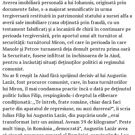
Averea imobiliară personală a lui Iohannis, originată prin
documente false, s-a majorat semnificativ in urma
tergiversarii restituirii in patrimoniul statului a sursei alfa a
averii sale imobiliare (casa obținută prin fraudă, cu un
testament falsificat) și a încasării de chirii în continuare pe
perioada tergiversării, prin aportul unui alt turnător al
securității: turnătorul Miron, cel care în perioada în care
Manole și Petrov turnaseră deja demult pentru prima oară
la Securitate, fusese infiltrat în închisoarea de la Aiud,
pentru a înrăutăți situați deținuților politici ai regimului
comunist.
Nu ar fi reușit la Aiud fără sprijinul decisiv al lui Augustin
Lazăr, fost procuror comunist, care, în baza turnătoriilor
lui Miron, îl mai condamna practic încă o dată pe deținutul
politic Iulius Filip, respingându-i dreptul la eliberare
condiționată: ,,Te întreb, frate române, chiar dacă faci
parte din aparatul de represiune, nu auzi durerea?”, îi scria
Iulius Filip lui Augustin Lazăr, din pușcăria unde ,,erai
transformat într-un animal. Aveam 39 de kilograme”. Peste
mult timp, în România ,,democrată”, Augustin Lazăr avea
să ajungă procuror general al României, convingându-l pe