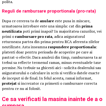
polita.
Reguli de rambursare proportionala (pro-rata)
Dupa ce cererea ta de
anulare
este pusa in miscare,
urmatoarea intrebare este una simpla: cat din
prima
neutilizata
poti primi inapoi? In majoritatea cazurilor, vei
primi o
rambursare pro rata
, adica asiguratorul
returneaza partea din prima pentru RCA aferenta zilelor
neutilizate. Asta inseamna
raspundere proportionala
:
platesti doar pentru perioada de acoperire pe care ai
pastrat-o efectiv. Daca anulezi din timp, rambursarea ta ar
trebui sa reflecte termenul ramas, minus eventualele taxe
permise. Nu trebuie sa ghicesti aici—solicita dealerului sau
asiguratorului o calculare in scris si verifica datele exacte
de inceput si de final. In felul acesta, ramai informat,
protejat
si increzator ca primesti o rambursare corecta
pentru ce nu ai folosit.
Ce sa verificati la masina inainte de a o
cumpara