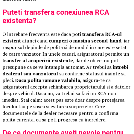
Puteti transfera conexiunea RCA
existenta?
O intrebare frecventa este daca poti
transfera RCA-ul
existent
atunci cand
cumperi o masina second-hand
, iar
raspunsul depinde de polita si de modul in care este setat
de catre vanzator. In unele cazuri, asiguratorul permite un
transfer al acoperirii existente
, dar de obicei nu poti
presupune ca se va intampla automat. Ar trebui sa
intrebi
dealerul sau vanzatorul
sa confirme statusul inainte sa
pleci.
Daca polita ramane valabila
, asigura-te ca
asiguratorul accepta schimbarea proprietarului si a datelor
despre vehicul. Daca nu, va trebui sa faci un RCA nou
imediat. Stai calm: acest pas este doar despre protejarea
locului tau pe sosea si evitarea surprizelor. Cere
documentele de la dealer necesare pentru a confirma
polita curenta, ca sa poti progresa cu incredere.
De ce documente aveti nevoie pentru