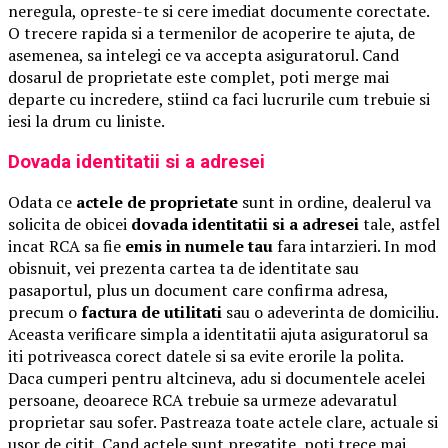
neregula, opreste-te si cere imediat documente corectate.
O trecere rapida si a termenilor de acoperire te ajuta, de
asemenea, sa intelegi ce va accepta asiguratorul. Cand
dosarul de proprietate este complet, poti merge mai
departe cu incredere, stiind ca faci lucrurile cum trebuie si
iesi la drum cu liniste.
Dovada identitatii si a adresei
Odata ce
actele de proprietate
sunt in ordine, dealerul va
solicita de obicei
dovada identitatii si a adresei
tale, astfel
incat RCA sa fie
emis in numele tau
fara intarzieri. In mod
obisnuit, vei prezenta cartea ta de identitate sau
pasaportul, plus un document care confirma adresa,
precum o
factura de utilitati
sau o adeverinta de domiciliu.
Aceasta verificare simpla a identitatii ajuta asiguratorul sa
iti potriveasca corect datele si sa evite erorile la polita.
Daca cumperi pentru altcineva, adu si documentele acelei
persoane, deoarece RCA trebuie sa urmeze adevaratul
proprietar sau sofer. Pastreaza toate actele clare, actuale si
usor de citit. Cand actele sunt pregatite, poti trece mai