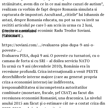
străinătate, avem din ce în ce mai multe cazuri de autism”,
realizam ca vorbim de fapt despre Romania simulata si
capturata de impostori. Ascultand ,,citirile” lui Iohannis de
astazi, despre Romania educata, nu pot sa nu va invit sa
recititi articolul pe care l-am scris in urma cu 2 luni,
precizeaza analistul econimic Radu Teodor Soviani.
Citeste in continuare
(Cristina T.).
Publicitate
https://soviani.com/…/evaluarea-pisa-dupa-9-ani-o-
poveste-…/
Evaluarea PISA, după 9 ani. O poveste cu turnatori, cu o
camasa de forta si cu SRI – al doilea serviciu NATO
În urmă cu 9 ani (decembrie 2010), România era în
recesiune profundă. Criza internațională a venit PESTE
dezechilibrele interne majore (care au generat propria
criza a economiei interne) iar indiferenta,
iresponsabiltitatea si incompetenta autoritatilor
combinate (monetare, fiscale, șef CSAT) au facut din
recesiunea economiei Romaniei, una draconica. La nivelul
anului 2015 am făcut și o estimare cât ne-a costat criza din