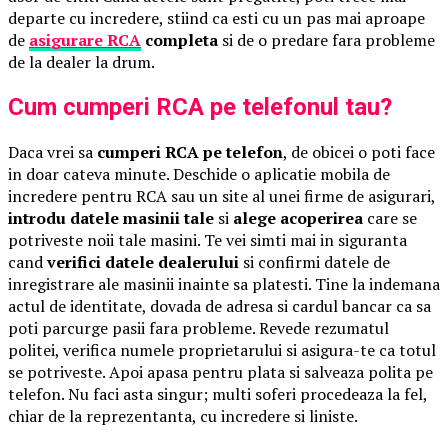
departe cu incredere, stiind ca esti cu un pas mai aproape
de
asigurare RCA
completa
si de o predare fara probleme
de la dealer la drum.
Cum cumperi RCA pe telefonul tau?
Daca vrei sa
cumperi RCA pe telefon
, de obicei o poti face
in doar cateva minute. Deschide o aplicatie mobila de
incredere pentru RCA sau un site al unei firme de asigurari,
introdu datele masinii tale
si
alege acoperirea
care se
potriveste noii tale masini. Te vei simti mai in siguranta
cand
verifici datele dealerului
si confirmi datele de
inregistrare ale masinii inainte sa platesti. Tine la indemana
actul de identitate, dovada de adresa si cardul bancar ca sa
poti parcurge pasii fara probleme. Revede rezumatul
politei, verifica numele proprietarului si asigura-te ca totul
se potriveste. Apoi apasa pentru plata si salveaza polita pe
telefon. Nu faci asta singur; multi soferi procedeaza la fel,
chiar de la reprezentanta, cu incredere si liniste.