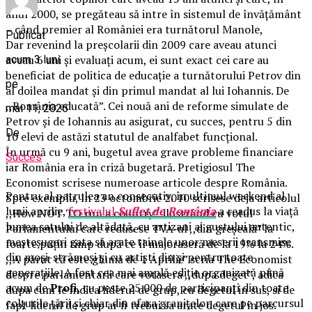
anul 2000, se pregăteau să intre în sistemul de învățământ
– când premier al României era turnătorul Manole,
Publicat
Dar revenind la preșcolarii din 2009 care aveau atunci
aveau 6 ani și evaluați acum, ei sunt exact cei care au
acum 3 luni
beneficiat de politica de educație a turnătorului Petrov din
pe
al doilea mandat și din primul mandat al lui Iohannis. De
,,România educată”. Cei nouă ani de reforme simulate de
mai 11, 2026
Petrov și de Iohannis au asigurat, cu succes, pentru 5 din
De
10 elevi de astăzi statutul de analfabet funcțional.
În urmă cu 9 ani, bugetul avea grave probleme financiare
Succes
iar România era în criză bugetară. Pretigiosul The
Economist scrisese numeroase articole despre România.
Pentru al patrulea an consecutiv, în ultimul weekend al
Spre exemplu, în 23 octombrie 2010 scrisese deja articolul
lunii aprilie,
festivalul
Suflet de România
a readus la viață
,,How NOT TO run a country”. ilustrând cu votul
lumea satului de altădată, cu artizani ai gustului autentic,
Parlamentului care redusese TVA-ul ,,din greșeală” la
meșteșugari gata să arate tainele unor meserii transmise
foarte puțin timp după ce îl majoraseră de la 19% la 24%.
din moși-strămoși și cu artiști din și pentru toate
,,A părut că este glumă de 1 Aprilie” scria The Economist
generațiile. A fost cea mai amplă ediție organizată până
despre parlamentarii care votasera ,,dupa deget”, adica
acum de
Profi
, cu peste 25.000 de participanți din toate
dupa cum le indica liderul de grup, cu degetul in sus, si de
colțurile țării și chiar din afara granițelor, care pe parcursul
fapt liderul de grup ar fi trebui sa arate degetul in jos.