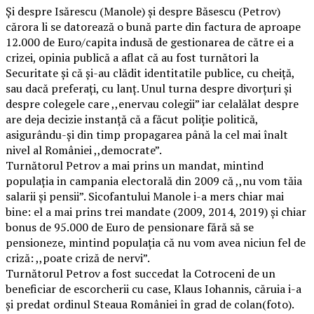
Și despre Isărescu (Manole) și despre Băsescu (Petrov)
cărora li se datorează o bună parte din factura de aproape
12.000 de Euro/capita indusă de gestionarea de către ei a
crizei, opinia publică a aflat că au fost turnători la
Securitate și că și-au clădit identitatile publice, cu cheiță,
sau dacă preferați, cu lanț. Unul turna despre divorțuri și
despre colegele care ,,enervau colegii” iar celalălat despre
are deja decizie instanță că a făcut poliție politică,
asigurându-și din timp propagarea până la cel mai înalt
nivel al României ,,democrate”.
Turnătorul Petrov a mai prins un mandat, mintind
populația in campania electorală din 2009 că ,,nu vom tăia
salarii și pensii”. Sicofantului Manole i-a mers chiar mai
bine: el a mai prins trei mandate (2009, 2014, 2019) și chiar
bonus de 95.000 de Euro de pensionare fără să se
pensioneze, mintind populația că nu vom avea niciun fel de
criză: ,,poate criză de nervi”.
Turnătorul Petrov a fost succedat la Cotroceni de un
beneficiar de escorcherii cu case, Klaus Iohannis, căruia i-a
și predat ordinul Steaua României în grad de colan(foto).