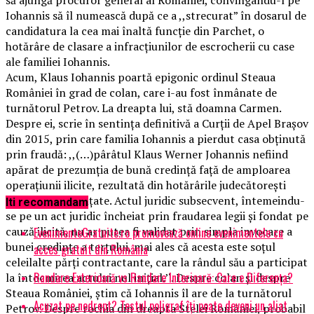
Iohannis să îl numească după ce a ,,strecurat” în dosarul de
candidatura la cea mai înaltă funcție din Parchet, o
hotărâre de clasare a infracțiunilor de escrocherii cu case
ale familiei Iohannis.
Acum, Klaus Iohannis poartă epigonic ordinul Steaua
României în grad de colan, care i-au fost înmânate de
turnătorul Petrov. La dreapta lui, stă doamna Carmen.
Despre ei, scrie în sentința definitivă a Curții de Apel Brașov
din 2015, prin care familia Iohannis a pierdut casa obținută
prin fraudă: ,,(…)pârâtul Klaus Werner Johannis nefiind
apărat de prezumția de bună credință față de amploarea
operațiunii ilicite, rezultată din hotărârile judecătorești
definitiv pronunțate. Actul juridic subsecvent, întemeindu-
Iti recomandam
se pe un act juridic încheiat prin fraudarea legii și fondat pe
cauză ilicită, nu ar putea fi validat prin simpla invocare a
EvenimenteGratuite.ro promovează online evenimentele cu
bunei credințe a terțului, mai ales că acesta este soțul
acces gratuit din România
celeilalte părți contractante, care la rândul său a participat
Randare Exterioară vs Randare Interioară: Care e Diferența?
la întocmirea actului nul inițial.’‘. Despre colan și despre
Steaua României, știm că Iohannis îl are de la turnătorul
Acuzat pe nedrept? Testul poligraf îţi poate deveni un aliat
Petrov. Despre rochia din dreapta Stelei României, probabil