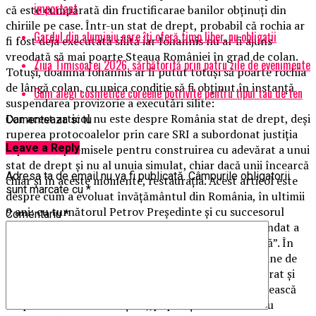
important
că este cumpărată din fructificarae banilor obținuți din
chiriile pe case. Într-un stat de drept, probabil că rochia ar
Gardul din aluminiu care îți oferă timp liber, nu obligații
fi fost deja executată silită iar Iohannis nu ar fi ajuns
vreodată să mai poarte Steaua României în grad de colan.
Ziua Timișoarei 2026, sărbătorită prin patru zile de evenimente
Totuși, doamna Iohannis ar fi putut totuși să poarte rochia
de lângă colan, cu unica condiție să fi obținut în instanță
Cum alegi cosmetice coreene potrivite pentru tipul tau de ten
suspendarea provizorie a executări silite:
Dar acest articol nu este despre România stat de drept, deși
Comenteaza si tu
ruperea protocoalelor prin care SRI a subordonat justiția
Leave a Reply
reprezintă premisele pentru construirea cu adevărat a unui
stat de drept și nu al unuia simulat, chiar dacă unii încearcă
Adresa ta de email nu va fi publicată.
Câmpurile obligatorii
chiar și în aceste momente, restaurația. Acest articol este
sunt marcate cu
*
despre cum a evoluat învățământul din România, în ultimii
9 ani: cu turnătorul Petrov Președinte și cu succesorul
Comentariu
*
Iohannis, a cărui singură maculatură din primul mandat a
fost un proiect epigonic, simulat: ,,România educată”. În
fapt, simularea României educate. În urmă cu mai bine de
doi ani, un alt turnător, la 7 ani după ce fusese decorat și
care se află și acum în funcție, nici nu se sfia să vorbească
despre simularea educației: ,,populația nici măcar nu