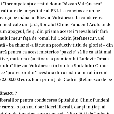
mai ”incompetența acestui domn Răzvan Vulcănescu”
 calitate de președinte al PNL l-a convins acum pe
meargă pe mâna lui Răzvan Vulcănescu la conducerea
i medicale din țară, Spitalul Clinic Fundeni! Acolo unde
cum apogeul, fie și din prisma acestei ”reevaluări” fără
nului meu” față de ”omul lui Codrin Ștefănescu”. Cel
tă – ba chiar și-a făcut un productiv titlu de glorie! – din
rcă pentru ca acest misterios ”puzzle” să fie cu atât mai
ative, mutarea năucitoare a premierului Ludovic Orban
ului” Răzvan Vulcănescu în fruntea Spitalului Clinic
ce ”protectorului” acestuia din urmă i-a intrat în cont
e 2.000.000 euro. Bani primiți de Codrin Ștefănescu de pe
cănescu ?
iberalilor pentru conducerea Spitalului Clinic Fundeni
re și-o pun nu doar lideri liberali, dar și inițiați ai
rețului de imagine care urmează să fie plătit de Ludovic