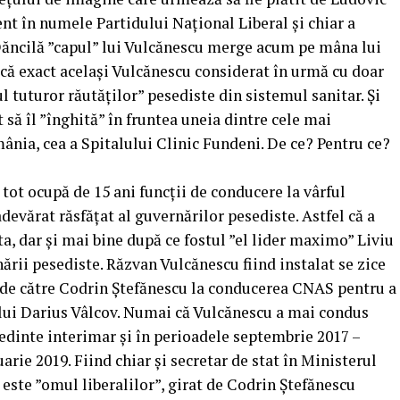
ent în numele Partidului Național Liberal și chiar a
 Dăncilă ”capul” lui Vulcănescu merge acum pe mâna lui
că exact același Vulcănescu considerat în urmă cu doar
l tuturor răutăților” pesediste din sistemul sanitar. Și
să îl ”înghită” în fruntea uneia dintre cele mai
nia, cea a Spitalului Clinic Fundeni. De ce? Pentru ce?
 tot ocupă de 15 ani funcții de conducere la vârful
adevărat răsfățat al guvernărilor pesediste. Astfel că a
, dar și mai bine după ce fostul ”el lider maximo” Liviu
ării pesediste. Răzvan Vulcănescu fiind instalat se zice
ă de către Codrin Ștefănescu la conducerea CNAS pentru a
 lui Darius Vâlcov. Numai că Vulcănescu a mai condus
ședinte interimar și în perioadele septembrie 2017 –
arie 2019. Fiind chiar și secretar de stat în Ministerul
 este ”omul liberalilor”, girat de Codrin Ștefănescu