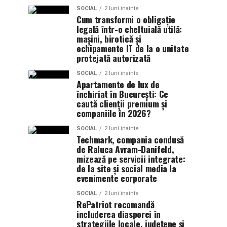
SOCIAL
2 luni inainte
Cum transformi o obligație
legală într-o cheltuială utilă:
mașini, birotică și
echipamente IT de la o unitate
protejată autorizată
SOCIAL
2 luni inainte
Apartamente de lux de
închiriat în București: Ce
caută clienții premium și
companiile în 2026?
SOCIAL
2 luni inainte
Techmark, compania condusă
de Raluca Avram-Danifeld,
mizează pe servicii integrate:
de la site și social media la
evenimente corporate
SOCIAL
2 luni inainte
RePatriot recomandă
includerea diasporei în
strategiile locale, județene și