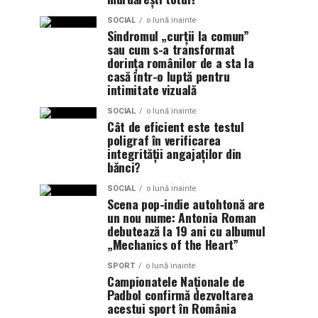
SOCIAL
o lună inainte
Sindromul „curții la comun”
sau cum s-a transformat
dorința românilor de a sta la
casă într-o luptă pentru
intimitate vizuală
SOCIAL
o lună inainte
Cât de eficient este testul
poligraf în verificarea
integrității angajaților din
bănci?
SOCIAL
o lună inainte
Scena pop-indie autohtonă are
un nou nume: Antonia Roman
debutează la 19 ani cu albumul
„Mechanics of the Heart”
SPORT
o lună inainte
Campionatele Naționale de
Padbol confirmă dezvoltarea
acestui sport în România