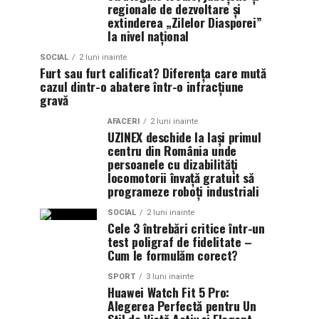
regionale de dezvoltare și
extinderea „Zilelor Diasporei”
la nivel național
SOCIAL
2 luni inainte
Furt sau furt calificat? Diferența care mută
cazul dintr-o abatere într-o infracțiune
gravă
AFACERI
2 luni inainte
UZINEX deschide la Iași primul
centru din România unde
persoanele cu dizabilități
locomotorii învață gratuit să
programeze roboți industriali
SOCIAL
2 luni inainte
Cele 3 întrebări critice într-un
test poligraf de fidelitate –
Cum le formulăm corect?
SPORT
3 luni inainte
Huawei Watch Fit 5 Pro:
Alegerea Perfectă pentru Un
Stil de Viață Activ și Elegant