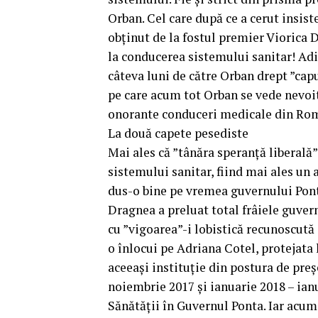
Orban. Cel care după ce a cerut insist
obținut de la fostul premier Viorica
la conducerea sistemului sanitar! Adi
câteva luni de către Orban drept ”capu
pe care acum tot Orban se vede nevoit 
onorante conduceri medicale din Româ
La două capete pesediste
Mai ales că ”tânăra speranță liberală”
sistemului sanitar, fiind mai ales un 
dus-o bine pe vremea guvernului Ponta
Dragnea a preluat total frâiele guvern
cu ”vigoarea”-i lobistică recunoscut
o înlocui pe Adriana Cotel, protejata
aceeași instituție din postura de pre
noiembrie 2017 și ianuarie 2018 – ianu
Sănătății în Guvernul Ponta. Iar acum