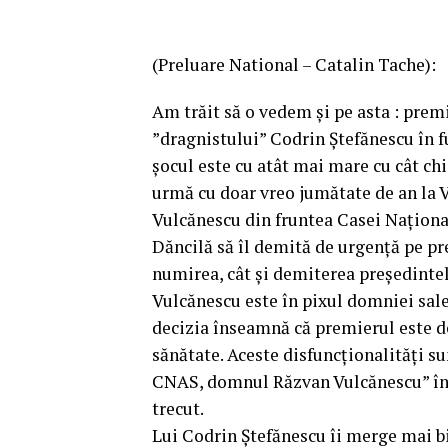
(Preluare National – Catalin Tache):
Am trăit să o vedem și pe asta : pre
”dragnistului” Codrin Ștefănescu în f
șocul este cu atât mai mare cu cât chi
urmă cu doar vreo jumătate de an la V
Vulcănescu din fruntea Casei Național
Dăncilă să îl demită de urgență pe p
numirea, cât și demiterea președinte
Vulcănescu este în pixul domniei sale
decizia înseamnă că premierul este de
sănătate. Aceste disfuncționalități s
CNAS, domnul Răzvan Vulcănescu” înfi
trecut.
Lui Codrin Ștefănescu îi merge mai b