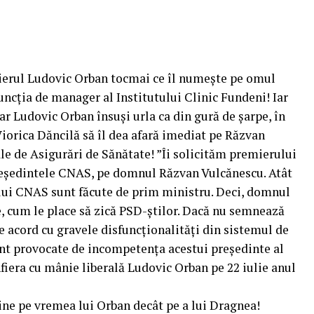
mierul Ludovic Orban tocmai ce îl numește pe omul
uncția de manager al Institutului Clinic Fundeni! Iar
ar Ludovic Orban însuși urla ca din gură de șarpe, în
iorica Dăncilă să îl dea afară imediat pe Răzvan
e de Asigurări de Sănătate! ”Îi solicităm premierului
reședintele CNAS, pe domnul Răzvan Vulcănescu. Atât
lui CNAS sunt făcute de prim ministru. Deci, domnul
, cum le place să zică PSD-știlor. Dacă nu semnează
 acord cu gravele disfuncționalități din sistemul de
unt provocate de incompetența acestui președinte al
era cu mânie liberală Ludovic Orban pe 22 iulie anul
ine pe vremea lui Orban decât pe a lui Dragnea!