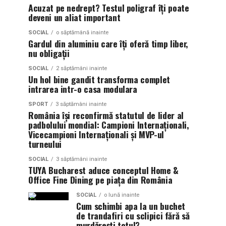
Acuzat pe nedrept? Testul poligraf îţi poate
deveni un aliat important
SOCIAL
o săptămână inainte
Gardul din aluminiu care îți oferă timp liber,
nu obligații
SOCIAL
2 săptămâni inainte
Un hol bine gandit transforma complet
intrarea intr-o casa modulara
SPORT
3 săptămâni inainte
România își reconfirmă statutul de lider al
padbolului mondial: Campioni Internaționali,
Vicecampioni Internaționali și MVP-ul
turneului
SOCIAL
3 săptămâni inainte
TUYA Bucharest aduce conceptul Home &
Office Fine Dining pe piața din România
SOCIAL
o lună inainte
Cum schimbi apa la un buchet
de trandafiri cu sclipici fără să
murdărești totul?