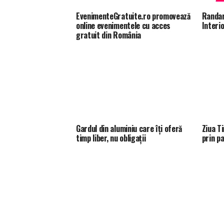
EvenimenteGratuite.ro promovează
Randar
online evenimentele cu acces
Interi
gratuit din România
Gardul din aluminiu care îți oferă
Ziua T
timp liber, nu obligații
prin p