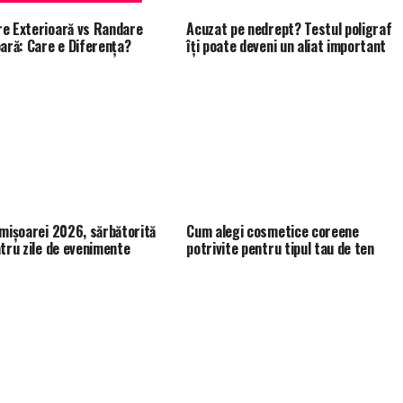
e Exterioară vs Randare
Acuzat pe nedrept? Testul poligraf
oară: Care e Diferența?
îţi poate deveni un aliat important
imișoarei 2026, sărbătorită
Cum alegi cosmetice coreene
atru zile de evenimente
potrivite pentru tipul tau de ten