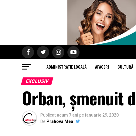
ADMINISTRAȚIE LOCALĂ
AFACERI
CULTURĂ
EXCLUSIV
Orban, șmenuit d
Publicat
acum 7 ani
pe
ianuarie 29, 2020
De
Prahova Mea