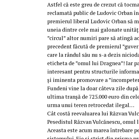
Astfel că este greu de crezut că toc
reclamată public de Ludovic Orban în
premierul liberal Ludovic Orban să 
uneia dintre cele mai galonate unităț
”circul” altor numiri pare să atingă a
precedent făcută de premierul ”guver
care la rândul său nu s-a dezis nicioda
eticheta de ”omul lui Dragnea”! Iar pa
interesant pentru structurile inform
și iminenta promovare a ”incompetent
Fundeni vine la doar câteva zile după 
ultima tranșă de 725.000 euro din cel
urma unui teren retrocedat ilegal…
Cât costă reevaluarea lui Răzvan Vul
Pesedistul Răzvan Vulcănescu, omul l
Aceasta este acum marea întrebare pe ca
sistemului. Fie și strict din prisma p