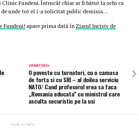
Clinic Fundeni. Întrucât chiar ar fi bătut la ochi ca
 de unde tot el i-a solicitat public demisia…
e Fundeni!
apare prima dată în
Ziarul Incisiv de
URMATORUL
de
O poveste cu turnatori, cu o camasa
de forta si cu SRI – al doilea serviciu
NATO/ Cand profesorul vrea sa faca
,,Romania educata” cu ministrul care
asculta securistic pe la usi
PUBLICITATE