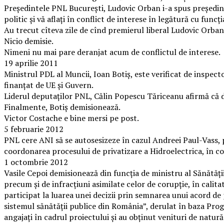
Preşedintele PNL Bucureşti, Ludovic Orban i-a spus preşedint
politic şi vă aflaţi în conflict de interese în legătură cu func
Au trecut cîteva zile de cînd premierul liberal Ludovic Orban
Nicio demisie.
Nimeni nu mai pare deranjat acum de conflictul de interese.
19 aprilie 2011
Ministrul PDL al Muncii, Ioan Botiş, este verificat de inspect
finanţat de UE şi Guvern.
Liderul deputaților PNL, Călin Popescu Tăriceanu afirmă că de
Finalmente, Botiș demisionează.
Victor Costache e bine mersi pe post.
5 februarie 2012
PNL cere ANI să se autosesizeze în cazul Andreei Paul-Vass,
coordonarea procesului de privatizare a Hidroelectrica, în con
1 octombrie 2012
Vasile Cepoi demisionează din funcţia de ministru al Sănătăţii
precum şi de infracţiuni asimilate celor de corupţie, în calitat
participat la luarea unei decizii prin semnarea unui acord de
sistemul sănătăţii publice din România”, derulat în baza Pro
angajaţi în cadrul proiectului şi au obţinut venituri de natură