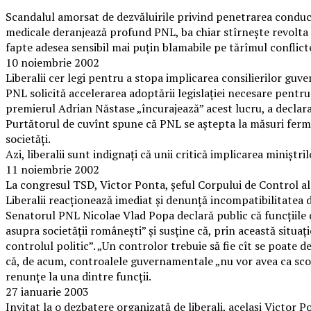
Scandalul amorsat de dezvăluirile privind penetrarea conducer
medicale deranjează profund PNL, ba chiar stîrnește revolta lu
fapte adesea sensibil mai puțin blamabile pe tărîmul conflict
10 noiembrie 2002
Liberalii cer legi pentru a stopa implicarea consilierilor guv
PNL solicită accelerarea adoptării legislaţiei necesare pentru 
premierul Adrian Năstase „încurajează” acest lucru, a declar
Purtătorul de cuvînt spune că PNL se aştepta la măsuri ferme
societăţi.
Azi, liberalii sunt indignați că unii critică implicarea miniștril
11 noiembrie 2002
La congresul TSD, Victor Ponta, șeful Corpului de Control al
Liberalii reacționează imediat și denunță incompatibilitatea din
Senatorul PNL Nicolae Vlad Popa declară public că funcţiile 
asupra societăţii româneşti” și susține că, prin această sit
controlul politic”. „Un controlor trebuie să fie cît se poate 
că, de acum, controalele guvernamentale „nu vor avea ca scop 
renunţe la una dintre funcţii.
27 ianuarie 2003
Invitat la o dezbatere organizată de liberali, același Victor 