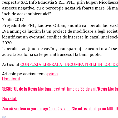
respectiv S.C. Info Educaţia S.R.L. PNL, prin Eugen Nicolăescu
aspecte negative, cu o percepţie negativă foarte mare. Să mai
închide acest subiect aici”.
7 iulie 2017
Preşedintele PNL, Ludovic Orban, anunță că liberalii lucrează
„Vă anunţ că lucrăm la un proiect de modificare a legii socie
identificat un eventual conflict de interese în cazul unei soc
2020
Liberalii s-au ținut de cuvînt, transparența e acum totală: se 
activitatea lor și să le permită accesul la banii publici.
Articolul
CONFUZIA LIBERALA: INCOMPATIBILI IN LOC DE
Articole pe aceiasi tema:
prima
Urmatorul
SECRETUL de la Rosia Montana, pastrat timp de 36 de ani!/Rosia Montan
Nu ratati
Zici că suntem în gura neagră cu Costache/Se întrevede deja un MOD DE 