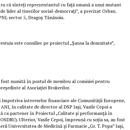
ntru că sînteţi reprezentantul cu faţă umană a unui mutant
a de lider al tinerilor social-democraţi”, a precizat Orban.
 PNL sector 5, Dragoș Tănăsoiu.
cestuia este consilier pe proiectul „Şansa la demnitate”,
a fost numită în postul de membru al comisiei pentru
reşedinte al Asociaţiei Brokerilor.
ni împotriva intereselor financiare ale Comunităţii Europene,
 ANI, în calitate de director al DSP Iaşi, Vasile Cepoi a
tă ca partener în Proiectul „Calitate şi performanţă în
SDRU). Ulterior, Vasile Cepoi, împreună cu soţia sa, au fost
erii Universitatea de Medicină şi Farmacie „Gr. T. Popa” Iaşi,