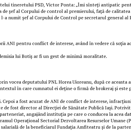
elui tineretului PSD, Victor Ponta: „Îmi sînteţi antipatic pe
ţia de şef al Corpului de control al premierului, faţă de calitate
 l-a numit șef al Corpului de Control pe secretarul general al
orii ANI pentru conflict de interese, având în vedere că soţia a
misia lui Botiş ar fi un gest de minimă moralitate.
 prin vocea deputatului PNL Horea Uioreanu, după ce aceasta 
textul în care cumnatul ei deţine o firmă de brokeraj şi este p
. Cepoi a fost acuzat de ANI de conflict de interese, infracţiu
e de fost director al Direcţiei de Sănătate Publică Iaşi. Potrivit
 parteneriat, angajând instituţia pe care o conducea la acea da
gramul Operaţional Sectorial Dezvoltarea Resurselor Umane (PO
 salarială de la beneficiarul Fundaţia Amfiteatru şi de la parten