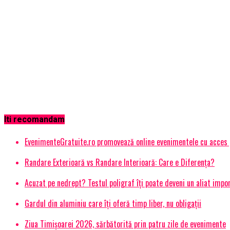
Iti recomandam
EvenimenteGratuite.ro promovează online evenimentele cu acces
Randare Exterioară vs Randare Interioară: Care e Diferența?
Acuzat pe nedrept? Testul poligraf îţi poate deveni un aliat impo
Gardul din aluminiu care îți oferă timp liber, nu obligații
Ziua Timișoarei 2026, sărbătorită prin patru zile de evenimente