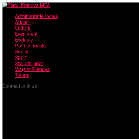
Administrație locală
Afaceri
Cultură
Eveniment
Exclusiv
Politică locală
Social
Sport
Știri din județ
Viața în Prahova
Turism
Connect with us