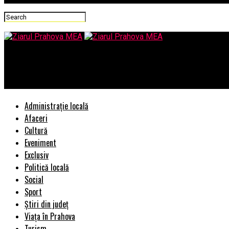
Ziarul Prahova MEA
CONFUZIA LIBERALA: INCOMPATIBILI IN LOC DE INCORUPTIBILI
Administrație locală
Afaceri
Cultură
Eveniment
Exclusiv
Politică locală
Social
Sport
Știri din județ
Viața în Prahova
Turism