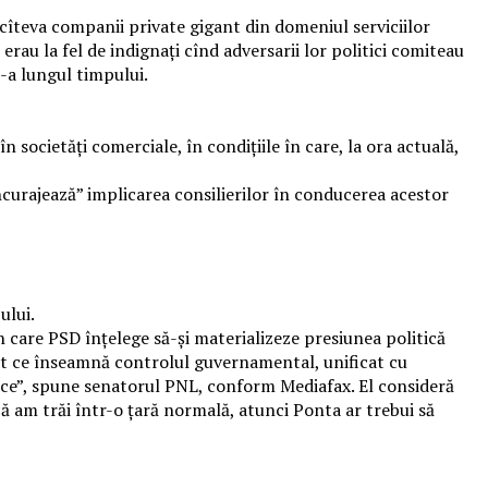
cîteva companii private gigant din domeniul serviciilor
rau la fel de indignați cînd adversarii lor politici comiteau
e-a lungul timpului.
 societăţi comerciale, în condiţiile în care, la ora actuală,
ncurajează” implicarea consilierilor în conducerea acestor
ului.
 care PSD înţelege să-şi materializeze presiunea politică
tot ce înseamnă controlul guvernamental, unificat cu
itice”, spune senatorul PNL, conform Mediafax. El consideră
ă am trăi într-o ţară normală, atunci Ponta ar trebui să