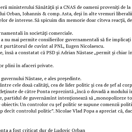
ii ministerului Sănătății și a CNAS de oameni proveniți de la 
i Orban, Iohannis & comp. Asta, deși în alte vremuri liberalii e
elor de interese. Să spicuim din memorie doar cîteva reacții, d
ernamentali în societăţi comerciale.
a nu mai permite consilierilor guvernamentali să fie implicaţi în
at purtătorul de cuvînt al PNL, Eugen Nicolaescu.
, însă a constatat că PSD şi Adrian Năstase „permit şi chiar î
or plini în afaceri private.
 guvernului Năstase, e ales președinte.
tre cele două calități, cea de lider politic și cea de șef al corp
deţinute de către Ponta reprezintă „încă o dovadă a modului în
uaţie, partidul de guvernămînt intenţionează să „monopolizeze 
de obiectiv. Un controlor cu şef politic se supune comenzii pol
decît controlul politic”. Nicolae Vlad Popa a apreciat că, dac
Ponta a fost criticat dur de Ludovic Orban