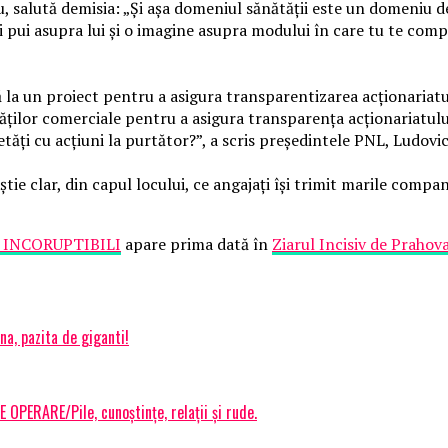
, salută demisia: „Şi aşa domeniul sănătăţii este un domeniu de
 pui asupra lui şi o imagine asupra modului în care tu te comp
 la un proiect pentru a asigura transparentizarea acţionariatu
tăţilor comerciale pentru a asigura transparenţa acţionariatulu
ietăţi cu acţiuni la purtător?”, a scris preşedintele PNL, Ludov
știe clar, din capul locului, ce angajați își trimit marile comp
 INCORUPTIBILI
apare prima dată în
Ziarul Incisiv de Prahov
a, pazita de giganti!
OPERARE/Pile, cunoștințe, relații și rude.