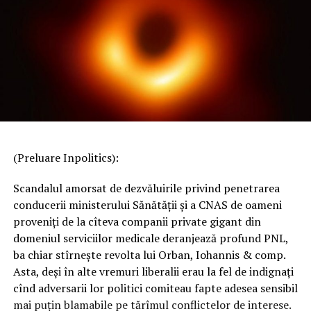
(Preluare Inpolitics):
Scandalul amorsat de dezvăluirile privind penetrarea
conducerii ministerului Sănătății și a CNAS de oameni
proveniți de la cîteva companii private gigant din
domeniul serviciilor medicale deranjează profund PNL,
ba chiar stîrnește revolta lui Orban, Iohannis & comp.
Asta, deși în alte vremuri liberalii erau la fel de indignați
cînd adversarii lor politici comiteau fapte adesea sensibil
mai puțin blamabile pe tărîmul conflictelor de interese.