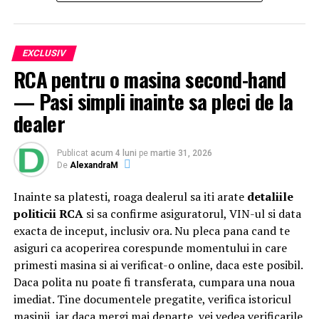
au urcat, între alții,
Theo Rose, Damian Drăghici &
Brothers, Nicolae Furdui Iancu, Nicoleta Voica,
David Ciente, Maria Chivu
și
Grupul Jianca
.
EXCLUSIV
RCA pentru o masina second-hand
Evenimentul s-a desfășurat cu participarea
Majestății
— Pasi simpli inainte sa pleci de la
Sale Margareta
, Custodele Coroanei României, a
Alteței Sale Regale Radu
, Principele Consort al
dealer
României, alături de
Xavier Piesvaux
, Country Manager
Ahold Delhaize România,
Mihai Spulber
, Business Unit
Publicat
acum 4 luni
pe
martie 31, 2026
Lead Profi,
Gabriela Sîrbu
, Director de sustenabilitate
De
AlexandraM
Ahold Delhaize România, numeroase oficialități,
Inainte sa platesti, roaga dealerul sa iti arate
detaliile
autorități centrale și locale și alți reprezentanți
Profi
și
politicii RCA
si sa confirme asiguratorul, VIN-ul si data
Mega Image
. Startul oficial a fost dat sâmbătă, după ce
exacta de inceput, inclusiv ora. Nu pleca pana cand te
distinsul grup a încheiat un tur al micilor producători și
asiguri ca acoperirea corespunde momentului in care
artizani.
primesti masina si ai verificat-o online, daca este posibil.
Evenimentul a continuat și tradiția caravanei medicale,
Daca polita nu poate fi transferata, cumpara una noua
oferind din nou consultații gratuite pentru comunitatea
imediat. Tine documentele pregatite, verifica istoricul
din Săvârșin și împrejurimi, cu ajutorul unor medici
masinii, iar daca mergi mai departe, vei vedea verificarile