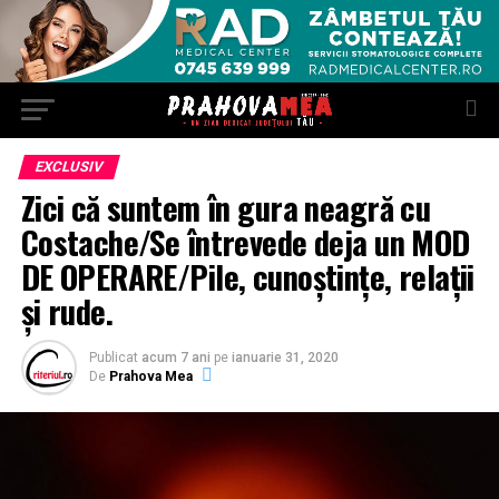
EXCLUSIV
Zici că suntem în gura neagră cu
Costache/Se întrevede deja un MOD
DE OPERARE/Pile, cunoștințe, relații
și rude.
Publicat
acum 7 ani
pe
ianuarie 31, 2020
De
Prahova Mea