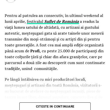
de care depinde activitatea lor și să le permită accesul la
banii publici.
Pentru al patrulea an consecutiv, în ultimul weekend al
lunii aprilie,
festivalul
Suflet de România
a readus la
ARTICOLE PE ACEIASI TEMA:
PRIMA
viață lumea satului de altădată, cu artizani ai gustului
URMATORUL
autentic, meșteșugari gata să arate tainele unor meserii
CONFUZIA LIBERALA: INCOMPATIBILI IN LOC DE
transmise din moși-strămoși și cu artiști din și pentru
INCORUPTIBILI
toate generațiile. A fost cea mai amplă ediție organizată
NU RATATI
până acum de
Profi
, cu peste 25.000 de participanți din
LEGISLATIA ELECTORALA, FACUTA VARZA
toate colțurile țării și chiar din afara granițelor, care pe
parcursul a două zile au descoperit cum sunt continuate
tradițiile, unind comunitățile.
Pe lângă întâlnirea cu mici producători locali,
meșteșugari și artizani din toată România, vizitatorii s-
au bucurat de ateliere cu meșteșugari iscusiți, piese de
teatru în aer liber, dansuri populare, concerte live și de
o intervenție surpriză a
Grupului Vocal SONG
. Pe scena
CITESTE IN CONTINUARE
celei de-a patra ediții a festivalului
Suflet de România