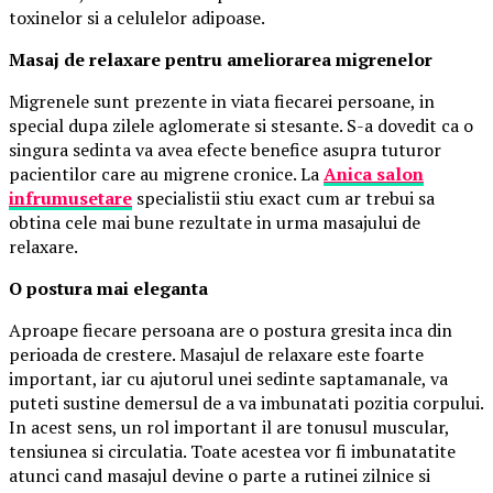
toxinelor si a celulelor adipoase.
Masaj de relaxare pentru ameliorarea migrenelor
Migrenele sunt prezente in viata fiecarei persoane, in
special dupa zilele aglomerate si stesante. S-a dovedit ca o
singura sedinta va avea efecte benefice asupra tuturor
pacientilor care au migrene cronice. La
Anica salon
infrumusetare
specialistii stiu exact cum ar trebui sa
obtina cele mai bune rezultate in urma masajului de
relaxare.
O postura mai eleganta
Aproape fiecare persoana are o postura gresita inca din
perioada de crestere. Masajul de relaxare este foarte
important, iar cu ajutorul unei sedinte saptamanale, va
puteti sustine demersul de a va imbunatati pozitia corpului.
In acest sens, un rol important il are tonusul muscular,
tensiunea si circulatia. Toate acestea vor fi imbunatatite
atunci cand masajul devine o parte a rutinei zilnice si