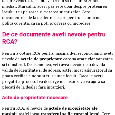
despre vehicul. Daca nu, va trebui sa faci un RCA nou
imediat. Stai calm: acest pas este doar despre protejarea
locului tau pe sosea si evitarea surprizelor. Cere
documentele de la dealer necesare pentru a confirma
polita curenta, ca sa poti progresa cu incredere.
De ce documente aveti nevoie pentru
RCA?
Pentru a obtine RCA pentru masina dvs. second-hand, aveti
nevoie de
actele de proprietate
care sa arate clar vanzarea
si transferul. De asemenea, veti avea nevoie de o dovada
valida de identitate si de adresa, astfel incat asiguratorul sa
poata verifica cine sunteti si unde locuiti. Daca le aveti
pregatite, procesul va decurge mai usor si va va ajuta sa
plecati de la dealer fara intarzieri.
Acte de proprietate necesare
Pentru RCA, ai nevoie de
actele de proprietate ale
masinii
, astfel incat
transferul sa fie curat si legal
. Cere