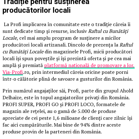
Tradiție pentru susținerea
producătorilor locali
La Profi implicarea în comunitate este o tradiție căreia îi
sunt dedicate timp și resurse, inclusiv
Raftul cu Bunătăți
Locale
, cel mai amplu program de susținere a micilor
producători locali artizanali. Dincolo de prezența la
Raftul
cu Bunătăți Locale
din magazinele Profi, micii producători
locali își spun poveștile și își prezintă oferta și pe cea mai
amplă și premiată
platformă națională de promovare a lor,
Via-Profi
.ro, prin intermediul căreia oricine poate porni
într-o călătorie plină de savoare a gusturilor din România.
Prin numărul angajaților săi, Profi, parte din grupul Ahold
Delhaize, este în topul angajatorilor privați din România.
PROFI SUPER, PROFI GO și PROFI LOCO, formatele de
magazin ale rețelei, au o gamă de 5.000 de produse
apreciate de cei peste 1,6 milioane de clienți care zilnic își
fac aici cumpărăturile. Mai bine de 94% dintre aceste
produse provin de la parteneri din România.