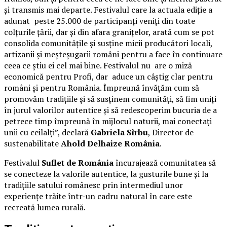
și transmis mai departe. Festivalul care la actuala ediție a
adunat peste 25.000 de participanți veniți din toate
colțurile țării, dar și din afara granițelor, arată cum se pot
consolida comunitățile și susține micii producători locali,
artizanii și meșteșugarii români pentru a face în continuare
ceea ce știu ei cel mai bine. Festivalul nu are o miză
economică pentru Profi, dar aduce un câștig clar pentru
români și pentru România. Împreună învățăm cum să
promovăm tradițiile și să susținem comunități, să fim uniți
în jurul valorilor autentice și să redescoperim bucuria de a
petrece timp împreună în mijlocul naturii, mai conectați
unii cu ceilalți”, declară
Gabriela Sîrbu
, Director de
sustenabilitate
Ahold Delhaize România
.
Festivalul
Suflet de România
încurajează comunitatea să
se conecteze la valorile autentice, la gusturile bune și la
tradițiile satului românesc prin intermediul unor
experiențe trăite într-un cadru natural în care este
recreată lumea rurală.