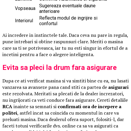
Sugereaza eventuale daune
Vopseaua
anterioare
Reflecta modul de ingrijire si
Interiorul
confortul
Ai incredere in instinctele tale. Daca ceva nu pare in regula,
pune intrebari si obtine raspunsuri clare. Meriti o masina
care sa ti se potriveasca, iar tu nu esti singur in efortul de a
incetini pentru a face o alegere inteligenta.
Evita sa pleci la drum fara asigurare
Dupa ce ati verificat masina si va simtiti bine cu ea, nu lasati
vanzarea sa avanseze pana cand stiti ca partea de
asigurari
este rezolvata. Meritati sa plecati de la dealer increzatori,
nu ingrijorati ca veti conduce fara asigurare. Cereti detaliile
RCA
inainte sa semnati si
confirmati ora de incepere a
politei
, astfel incat sa coincida cu momentul in care va
preluati masina. Daca dealerul ofera suport, folositi-l, dar
faceti totusi verificarile dvs. online ca sa va asigurati ca