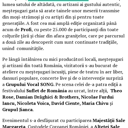
lumea satului de altădată, cu artizani ai gustului autentic,
meșteșugari gata să arate tainele unor meserii transmise
din moși-strămoși și cu artiști din și pentru toate
generațiile. A fost cea mai amplă ediție organizată până
acum de
Profi
, cu peste 25.000 de participanți din toate
colțurile țării și chiar din afara granițelor, care pe parcursul
a două zile au descoperit cum sunt continuate tradițiile,
unind comunitățile.
Pe lângă întâlnirea cu mici producători locali, meșteșugari
și artizani din toată România, vizitatorii s-au bucurat de
ateliere cu meșteșugari iscusiți, piese de teatru în aer liber,
dansuri populare, concerte live și de o intervenție surpriză
a
Grupului Vocal SONG
. Pe scena celei de-a patra ediții a
festivalului
Suflet de România
au urcat, între alții,
Theo
Rose, Damian Drăghici & Brothers, Nicolae Furdui
Iancu, Nicoleta Voica, David Ciente, Maria Chivu
și
Grupul Jianca
.
Evenimentul s-a desfășurat cu participarea
Majestății Sale
Margareta
, Custodele Coroanei României, a
Alteței Sale