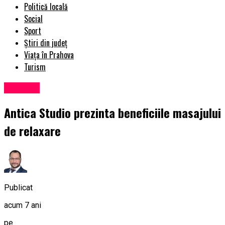
Politică locală
Social
Sport
Știri din județ
Viața în Prahova
Turism
Exclusiv
Antica Studio prezinta beneficiile masajului
de relaxare
Publicat
acum 7 ani
pe