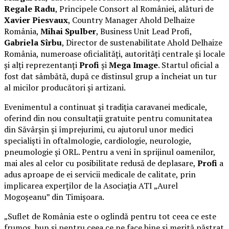
Regale Radu
, Principele Consort al României, alături de
Xavier Piesvaux
, Country Manager Ahold Delhaize
România,
Mihai Spulber
, Business Unit Lead Profi,
Gabriela Sîrbu
, Director de sustenabilitate Ahold Delhaize
România, numeroase oficialități, autorități centrale și locale
și alți reprezentanți
Profi
și
Mega Image
. Startul oficial a
fost dat sâmbătă, după ce distinsul grup a încheiat un tur
al micilor producători și artizani.
Evenimentul a continuat și tradiția caravanei medicale,
oferind din nou consultații gratuite pentru comunitatea
din Săvârșin și împrejurimi, cu ajutorul unor medici
specialiști în oftalmologie, cardiologie, neurologie,
pneumologie și ORL. Pentru a veni în sprijinul oamenilor,
mai ales al celor cu posibilitate redusă de deplasare,
Profi
a
adus aproape de ei servicii medicale de calitate, prin
implicarea experților de la Asociația ATI „Aurel
Mogoșeanu” din Timișoara.
„Suflet de România este o oglindă pentru tot ceea ce este
frumos, bun și pentru ceea ce ne face bine și merită păstrat