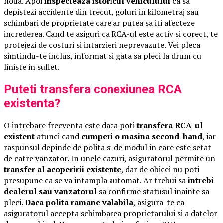
noua. Apoi
inspecteaza istoricul vehiculului
ca sa
depistezi accidente din trecut, goluri in kilometraj sau
schimbari de proprietate care ar putea sa iti afecteze
increderea. Cand te asiguri ca RCA-ul este activ si corect, te
protejezi de costuri si intarzieri neprevazute. Vei pleca
simtindu-te inclus, informat si gata sa pleci la drum cu
liniste in suflet.
Puteti transfera conexiunea RCA
existenta?
O intrebare frecventa este daca poti
transfera RCA-ul
existent
atunci cand
cumperi o masina second-hand
, iar
raspunsul depinde de polita si de modul in care este setat
de catre vanzator. In unele cazuri, asiguratorul permite un
transfer al acoperirii existente
, dar de obicei nu poti
presupune ca se va intampla automat. Ar trebui sa
intrebi
dealerul sau vanzatorul
sa confirme statusul inainte sa
pleci.
Daca polita ramane valabila
, asigura-te ca
asiguratorul accepta schimbarea proprietarului si a datelor