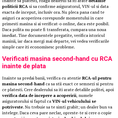
Inainte sa platesti, roaga dealerul sa iti arate
detaliile
politicii RCA
si sa confirme asiguratorul, VIN-ul si data
exacta de inceput, inclusiv ora. Nu pleca pana cand te
asiguri ca acoperirea corespunde momentului in care
primesti masina si ai verificat-o online, daca este posibil.
Daca polita nu poate fi transferata, cumpara una noua
imediat. Tine documentele pregatite, verifica istoricul
masinii, iar daca mergi mai departe, vei vedea verificarile
simple care iti economisesc probleme.
Verificati masina second-hand cu RCA
inainte de plata
Inainte sa predai banii, verifica cu atentie
RCA-ul pentru
masina second-hand
ca sa stii exact ce semnezi si pentru
ce platesti. Cere dealerului sa iti arate detaliile politei, apoi
verifica data de incepere a acoperirii
, numele
asiguratorului si faptul ca
VIN-ul vehiculului se
potriveste
. Nu trebuie sa te simti grabit; un dealer bun va
intelege. Daca ceva pare neclar, opreste-te si cere o copie