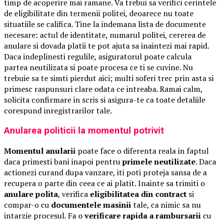
timp de acoperire mai ramane. Va trebui sa verifici cerintele
de eligibilitate din termenii politei, deoarece nu toate
situatiile se califica. Tine la indemana lista de documente
necesare: actul de identitate, numarul politei, cererea de
anulare si dovada platii te pot ajuta sa inaintezi mai rapid.
Daca indeplinesti regulile, asiguratorul poate calcula
partea neutilizata si poate procesa ce ti se cuvine. Nu
trebuie sa te simti pierdut aici; multi soferi trec prin asta si
primesc raspunsuri clare odata ce intreaba. Ramai calm,
solicita confirmare in scris si asigura-te ca toate detaliile
corespund inregistrarilor tale.
Anularea politicii la momentul potrivit
Momentul anularii
poate face o diferenta reala in faptul
daca primesti bani inapoi pentru
primele neutilizate
. Daca
actionezi curand dupa vanzare, iti poti proteja sansa de a
recupera o parte din ceea ce ai platit. Inainte sa trimiti o
anulare polita
, verifica
eligibilitatea din contract
si
compar-o cu
documentele masinii
tale, ca nimic sa nu
intarzie procesul. Fa o
verificare rapida a rambursarii
cu