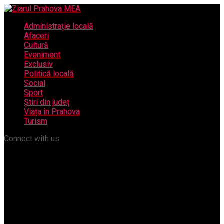
Administrație locală
Afaceri
Cultură
Eveniment
Exclusiv
Politică locală
Social
Sport
Știri din județ
Viața în Prahova
Turism
Connect with us