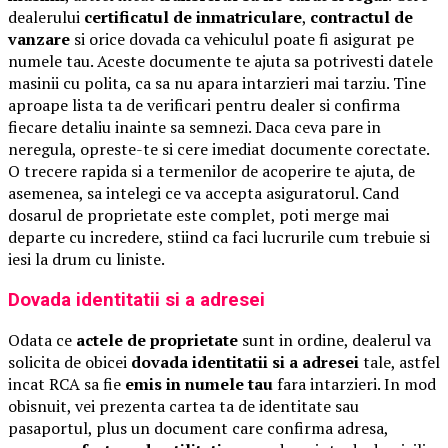
dealerului
certificatul de inmatriculare
,
contractul de
vanzare
si orice dovada ca vehiculul poate fi asigurat pe
numele tau. Aceste documente te ajuta sa potrivesti datele
masinii cu polita, ca sa nu apara intarzieri mai tarziu. Tine
aproape lista ta de verificari pentru dealer si confirma
fiecare detaliu inainte sa semnezi. Daca ceva pare in
neregula, opreste-te si cere imediat documente corectate.
O trecere rapida si a termenilor de acoperire te ajuta, de
asemenea, sa intelegi ce va accepta asiguratorul. Cand
dosarul de proprietate este complet, poti merge mai
departe cu incredere, stiind ca faci lucrurile cum trebuie si
iesi la drum cu liniste.
Dovada identitatii si a adresei
Odata ce
actele de proprietate
sunt in ordine, dealerul va
solicita de obicei
dovada identitatii si a adresei
tale, astfel
incat RCA sa fie
emis in numele tau
fara intarzieri. In mod
obisnuit, vei prezenta cartea ta de identitate sau
pasaportul, plus un document care confirma adresa,