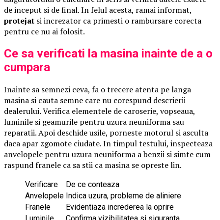
de inceput si de final. In felul acesta, ramai informat,
protejat
si increzator ca primesti o rambursare corecta
pentru ce nu ai folosit.
Ce sa verificati la masina inainte de a o
cumpara
Inainte sa semnezi ceva, fa o trecere atenta pe langa
masina si cauta semne care nu corespund descrierii
dealerului. Verifica elementele de caroserie, vopseaua,
luminile si geamurile pentru uzura neuniforma sau
reparatii. Apoi deschide usile, porneste motorul si asculta
daca apar zgomote ciudate. In timpul testului, inspecteaza
anvelopele pentru uzura neuniforma a benzii si simte cum
raspund franele ca sa stii ca masina se opreste lin.
Verificare
De ce conteaza
Anvelopele
Indica uzura, probleme de aliniere
Franele
Evidentiaza increderea la oprire
Luminile
Confirma vizibilitatea si siguranta