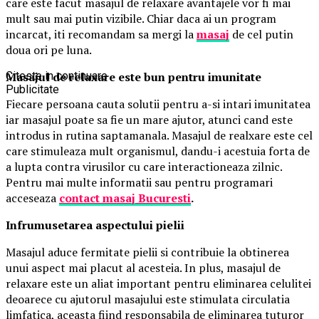
care este facut masajul de relaxare avantajele vor fi mai
mult sau mai putin vizibile. Chiar daca ai un program
incarcat, iti recomandam sa mergi la
masaj
de cel putin
doua ori pe luna.
Masajul de relaxare este bun pentru imunitate
Citeste in continuare
Publicitate
Fiecare persoana cauta solutii pentru a-si intari imunitatea
iar masajul poate sa fie un mare ajutor, atunci cand este
introdus in rutina saptamanala. Masajul de realxare este cel
care stimuleaza mult organismul, dandu-i acestuia forta de
a lupta contra virusilor cu care interactioneaza zilnic.
Pentru mai multe informatii sau pentru programari
acceseaza
contact masaj Bucuresti
.
Infrumusetarea aspectului pielii
Masajul aduce fermitate pielii si contribuie la obtinerea
unui aspect mai placut al acesteia. In plus, masajul de
relaxare este un aliat important pentru eliminarea celulitei
deoarece cu ajutorul masajului este stimulata circulatia
limfatica, aceasta fiind responsabila de eliminarea tuturor