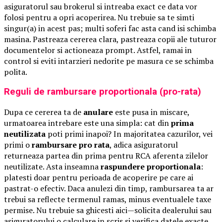
asiguratorul sau brokerul si intreaba exact ce data vor
folosi pentru a opri acoperirea. Nu trebuie sa te simti
singur(a) in acest pas; multi soferi fac asta cand isi schimba
masina. Pastreaza cererea clara, pastreaza copii ale tuturor
documentelor si actioneaza prompt. Astfel, ramai in
control si eviti intarzieri nedorite pe masura ce se schimba
polita.
Reguli de rambursare proportionala (pro-rata)
Dupa ce cererea ta de
anulare
este pusa in miscare,
urmatoarea intrebare este una simpla: cat din
prima
neutilizata
poti primi inapoi? In majoritatea cazurilor, vei
primi o
rambursare pro rata
, adica asiguratorul
returneaza partea din prima pentru RCA aferenta zilelor
neutilizate. Asta inseamna
raspundere proportionala
:
platesti doar pentru perioada de acoperire pe care ai
pastrat-o efectiv. Daca anulezi din timp, rambursarea ta ar
trebui sa reflecte termenul ramas, minus eventualele taxe
permise. Nu trebuie sa ghicesti aici—solicita dealerului sau
asiguratorului o calculare in scris si verifica datele exacte