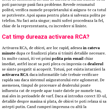
poti parcurge pasii fara probleme. Revede rezumatul
politei, verifica numele proprietarului si asigura-te ca totul
se potriveste. Apoi apasa pentru plata si salveaza polita pe
telefon. Nu faci asta singur; multi soferi procedeaza la fel,
chiar de la reprezentanta, cu incredere si liniste.
Cat timp dureaza activarea RCA?
Activarea RCA, de obicei, are loc rapid, adesea
in cateva
minute
dupa ce finalizezi plata si trimiti detaliile necesare.
In multe cazuri, iti vei primi
polita prin email
chiar
imediat, astfel incat sa poti pleca cu impresia ca
dealerul
se simte pregatit si acoperit. Totusi, pot exista intarzieri la
activarea RCA
daca informatiile tale trebuie verificare
rapida sau daca sistemul asiguratorului este aglomerat. De
asemenea, timpul de procesare al dealerului poate
influenta cat de repede apar toate datele pe numele tau,
mai ales in perioadele de varf. Daca ai introdus corect ID-ul,
detaliile despre masina si plata, de obicei te poti relaxa si sa
astepti putin. Cand cumperi impreuna cu altii la