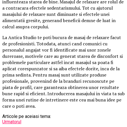
influenteaza starea de bine. Masajul de relaxare are rolul de
a contracara efectele sedentarismului. Tot cu ajutorul
masajului de relaxare sunt diminuate si efectele unei
alimentatii gresite, generand beneficii demne de luat in
calcul asupra corpului.
La Antica Studio te poti bucura de masaj de relaxare facut
de profesionisti. Totodata, atunci cand comunici cu
personalul angajat vor fi identificate mai usor zonele
dureroase, motivele care au generat starea de disconfort si
problemele particulare astfel incat masajul sa poata fi
aplicat corespunzator si sa aiba efectele dorite, inca de la
prima sedinta. Pentru masaj sunt utilizate produse
profesionale, provenind de la branduri recunoscute pe
piata de profil, care garanteaza obtinerea unor rezultate
bune rapid si eficient. Introducerea masajului in viata ta sub
forma unei rutine de intretinere este cea mai buna idee pe
care o poti avea.
Articole pe aceiasi tema:
Urmatorul