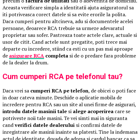
precum o
factura de utilitati
sau o adeverinta de domiciliu.
Aceasta verificare simpla a identitatii ajuta asiguratorul sa
iti potriveasca corect datele si sa evite erorile la polita.
Daca cumperi pentru altcineva, adu si documentele acelei
persoane, deoarece RCA trebuie sa urmeze adevaratul
proprietar sau sofer. Pastreaza toate actele clare, actuale si
usor de citit. Cand actele sunt pregatite, poti trece mai
departe cu incredere, stiind ca esti cu un pas mai aproape
de
asigurare RCA
completa
si de o predare fara probleme
de la dealer la drum.
Cum cumperi RCA pe telefonul tau?
Daca vrei sa
cumperi RCA pe telefon
, de obicei o poti face
in doar cateva minute. Deschide o aplicatie mobila de
incredere pentru RCA sau un site al unei firme de asigurari,
introdu datele masinii tale
si
alege acoperirea
care se
potriveste noii tale masini. Te vei simti mai in siguranta
cand
verifici datele dealerului
si confirmi datele de
inregistrare ale masinii inainte sa platesti. Tine la indemana
actul de identitate, dovada de adresa si cardul bancar ca sa