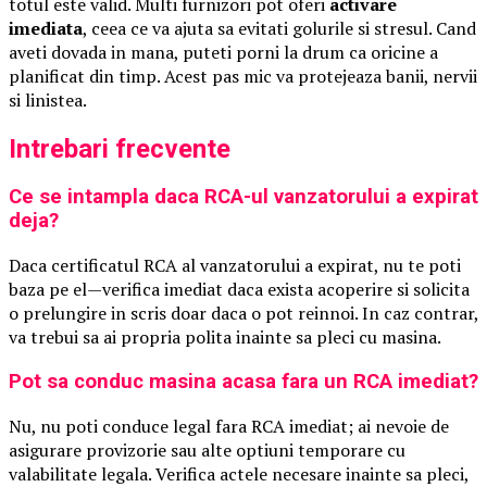
totul este valid. Multi furnizori pot oferi
activare
imediata
, ceea ce va ajuta sa evitati golurile si stresul. Cand
aveti dovada in mana, puteti porni la drum ca oricine a
planificat din timp. Acest pas mic va protejeaza banii, nervii
si linistea.
Intrebari frecvente
Ce se intampla daca RCA-ul vanzatorului a expirat
deja?
Daca certificatul RCA al vanzatorului a expirat, nu te poti
baza pe el—verifica imediat daca exista acoperire si solicita
o prelungire in scris doar daca o pot reinnoi. In caz contrar,
va trebui sa ai propria polita inainte sa pleci cu masina.
Pot sa conduc masina acasa fara un RCA imediat?
Nu, nu poti conduce legal fara RCA imediat; ai nevoie de
asigurare provizorie sau alte optiuni temporare cu
valabilitate legala. Verifica actele necesare inainte sa pleci,