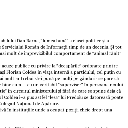
bilului Dan Barna, ”lumea bună” a clasei politice și a
e Serviciului Român de Informații timp de un deceniu. Și tot
 mai mult de imprevizibilul comportament de ”animal rănit”
ac acuze publice cu privire la ”decapările” ordonate printre
ași Florian Coldea în viața internă a partidului, cel puțin cu
mai mult ar trebui să-i pună pe mulți pe gânduri- se pare că
tie bine cum! – cu un veritabil ”superviser” în persoana noului
e” în circuitul ministerului și fără de care se spune deja că
lul Coldea i–a pus astfel ”lesă” lui Predoiu se datorează poate
Colegiul Național de Apărare.
vă în instituțiile unde a ocupat poziții cheie drept una