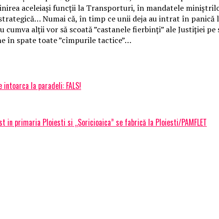
plinirea aceleiași funcții la Transporturi, în mandatele minișt
strategică… Numai că, în timp ce unii deja au intrat în panică 
 nu cumva alții vor să scoată ”castanele fierbinți” ale Justiției p
une în spate toate ”cîmpurile tactice”…
 intoarca la paradeli: FALS!
st in primaria Ploiesti si „Soricioaica” se fabrică la Ploiesti/PAMFLET