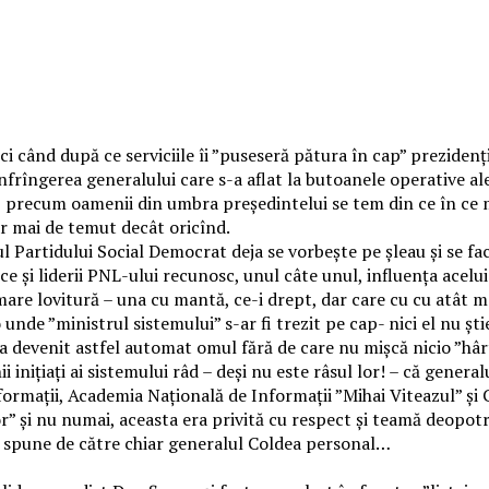
când după ce serviciile îi ”puseseră pătura în cap” prezidenția
frîngerea generalului care s-a aflat la butoanele operative al
i, precum oamenii din umbra președintelui se tem din ce în ce
ar mai de temut decât oricînd.
rful Partidului Social Democrat deja se vorbește pe șleau și se f
ce și liderii PNL-ului recunosc, unul câte unul, influența acelui
 mare lovitură – una cu mantă, ce-i drept, dar care cu cu atât 
o unde ”ministrul sistemului” s-ar fi trezit pe cap- nici el nu ș
a devenit astfel automat omul fără de care nu mișcă nicio ”hârti
 inițiați ai sistemului râd – deși nu este râsul lor! – că genera
formații, Academia Națională de Informații ”Mihai Viteazul” și 
r” și nu numai, aceasta era privită cu respect și teamă deopotri
 se spune de către chiar generalul Coldea personal…