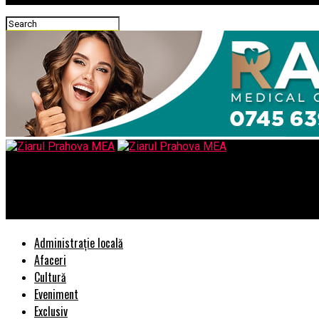
Ziarul Prahova MEA
Elena, ”lesa” pusă de Coldea lui Predoiu!
Administrație locală
Afaceri
Cultură
Eveniment
Exclusiv