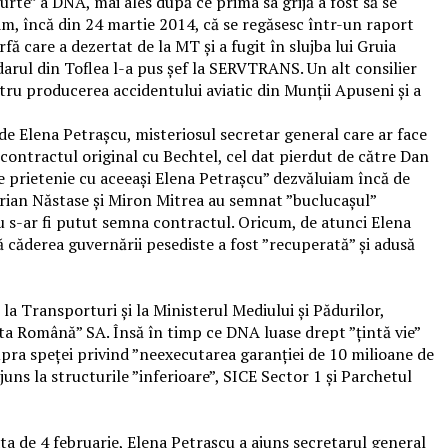
urte” a DNA, mai ales după ce prima sa grijă a fost să se
m, încă din 24 martie 2014, că se regăsesc într-un raport
ă care a dezertat de la MT și a fugit în slujba lui Gruia
rdarul din Toflea l-a pus șef la SERVTRANS. Un alt consilier
tru producerea accidentului aviatic din Munții Apuseni și a
de Elena Petrașcu, misteriosul secretar general care ar face
ă contractul original cu Bechtel, cel dat pierdut de către Dan
e prietenie cu aceeași Elena Petrașcu” dezvăluiam încă de
drian Năstase și Miron Mitrea au semnat ”buclucașul”
nu s-ar fi putut semna contractul. Oricum, de atunci Elena
ă căderea guvernării pesediste a fost ”recuperată” și adusă
la Transporturi și la Ministerul Mediului și Pădurilor,
a Română” SA. Însă în timp ce DNA luase drept ”țintă vie”
upra speței privind ”neexecutarea garanției de 10 milioane de
ajuns la structurile ”inferioare”, SICE Sector 1 și Parchetul
ta de 4 februarie, Elena Petrașcu a ajuns secretarul general