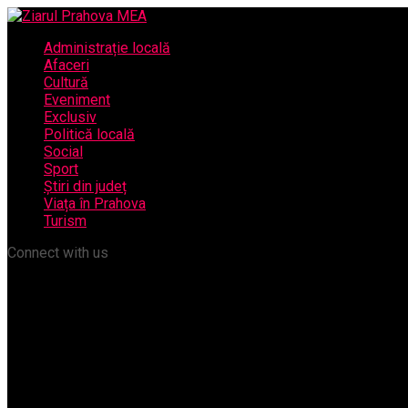
Administrație locală
Afaceri
Cultură
Eveniment
Exclusiv
Politică locală
Social
Sport
Știri din județ
Viața în Prahova
Turism
Connect with us