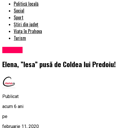
Politică locală
Social
Sport
Știri din județ
Viața în Prahova
Turism
Exclusiv
Elena, ”lesa” pusă de Coldea lui Predoiu!
Publicat
acum 6 ani
pe
februarie 11, 2020