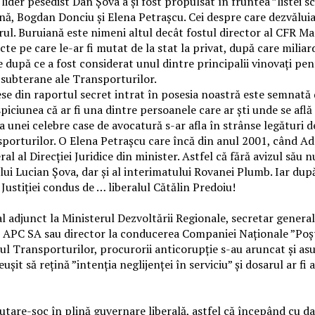
ider pesedist Dan Șova a și fost propulsat în fruntea ”listei sc
nă, Bogdan Donciu și Elena Petrașcu. Cei despre care dezvăluia
ul. Buruiană este nimeni altul decât fostul director al CFR Marf
cte pe care le-ar fi mutat de la stat la privat, după care milia
după ce a fost considerat unul dintre principalii vinovați pen
subterane ale Transporturilor.
se din raportul secret intrat în posesia noastră este semnată 
spiciunea că ar fi una dintre persoanele care ar ști unde se afl
unei celebre case de avocatură s-ar afla în strânse legături d
sporturilor. O Elena Petrașcu care încă din anul 2001, când A
 al Direcției Juridice din minister. Astfel că fără avizul său 
 lui Lucian Șova, dar și al interimatului Rovanei Plumb. Iar dup
Justiției condus de … liberalul Cătălin Predoiu!
 adjunct la Ministerul Dezvoltării Regionale, secretar general 
 APC SA sau director la conducerea Companiei Naționale ”Poșt
ul Transporturilor, procurorii anticorupție s-au aruncat și as
it să rețină ”intenția neglijenței în serviciu” și dosarul ar fi 
utare-șoc în plină guvernare liberală, astfel că începând cu da