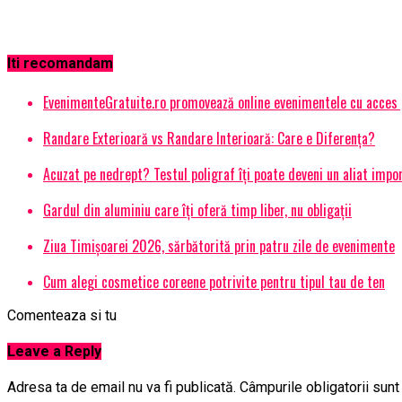
Iti recomandam
EvenimenteGratuite.ro promovează online evenimentele cu acces
Randare Exterioară vs Randare Interioară: Care e Diferența?
Acuzat pe nedrept? Testul poligraf îţi poate deveni un aliat impo
Gardul din aluminiu care îți oferă timp liber, nu obligații
Ziua Timișoarei 2026, sărbătorită prin patru zile de evenimente
Cum alegi cosmetice coreene potrivite pentru tipul tau de ten
Comenteaza si tu
Leave a Reply
Adresa ta de email nu va fi publicată.
Câmpurile obligatorii sun