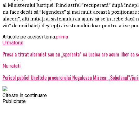
al Ministerului Justiției. Fiind astfel ”recuperată” după înde
nu face decât să ”legendeze” și mai mult această poziționare 
afaceri”, alți inițiați ai sistemului au ajuns să se întrebe dacă
viu” de noii băieți deștepți ai sistemului doar pentru a i se p
Articole pe aceiasi tema:
prima
Urmatorul
Presa a titrat alarmist sau cu „speranta” ca Lucica are acum liber sa se
Nu ratati
Pericol public! Uneltele procurorului Negulescu Mircea: „Sobolanul”/juri
Citeste in continuare
Publicitate