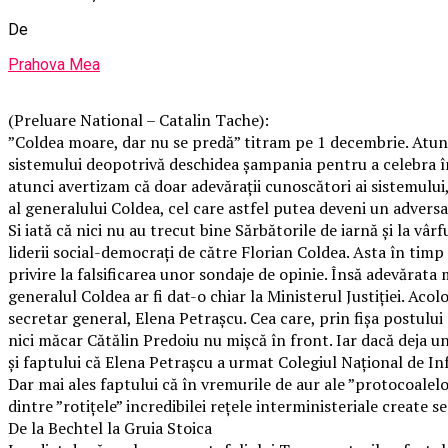
De
Prahova Mea
(Preluare National – Catalin Tache):
”Coldea moare, dar nu se predă” titram pe 1 decembrie. Atunci 
sistemului deopotrivă deschidea șampania pentru a celebra în
atunci avertizam că doar adevărații cunoscători ai sistemulu
al generalului Coldea, cel care astfel putea deveni un advers
Si iată că nici nu au trecut bine Sărbătorile de iarnă și la vâ
liderii social-democrați de către Florian Coldea. Asta în timp 
privire la falsificarea unor sondaje de opinie. Însă adevărata
generalul Coldea ar fi dat-o chiar la Ministerul Justiției. Acol
secretar general, Elena Petrașcu. Cea care, prin fișa postului 
nici măcar Cătălin Predoiu nu mișcă în front. Iar dacă deja unii
și faptului că Elena Petrașcu a urmat Colegiul Național de In
Dar mai ales faptului că în vremurile de aur ale ”protocoalelo
dintre ”rotițele” incredibilei rețele interministeriale create
De la Bechtel la Gruia Stoica