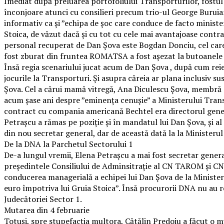
Imediat după preluarea portofoliului Transporturilor, fostul l
înconjoare atunci cu consilieri precum trio-ul George Buruia
informativ ca și ”echipa de șoc care conduce de facto minister
Stoica, de văzut dacă și cu tot cu cele mai avantajoase contra
personal recuperat de Dan Șova este Bogdan Donciu, cel care 
fost zburat din fruntea ROMATSA a fost așezat la butoanele 
Însă regia scenariului jucat acum de Dan Șova , după cum reie
jocurile la Transporturi. Și asupra căreia ar plana inclusiv su
Șova. Cel a cărui mamă vitregă, Ana Diculescu Șova, membră a 
acum șase ani despre ”eminența cenușie” a Ministerului Tran
contract cu compania americană Bechtel era directorul general
Petrașcu a rămas pe poziție și în mandatul lui Dan Șova, și al
din nou secretar general, dar de această dată la la Ministerul 
De la DNA la Parchetul Sectorului 1
De-a lungul vremii, Elena Petrașcu a mai fost secretar general
președintele Consiliului de Adminsitrație al CN TAROM și CN
conducerea managerială a echipei lui Dan Șova de la Minister
euro împotriva lui Gruia Stoica”. Însă procurorii DNA nu au reuș
Judecătoriei Sector 1.
Mutarea din 4 februarie
Totuși, spre stupefacția multora, Cătălin Predoiu a făcut o m