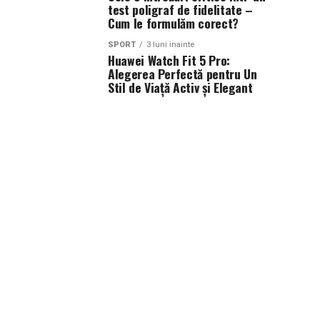
test poligraf de fidelitate –
Cum le formulăm corect?
SPORT
3 luni inainte
Huawei Watch Fit 5 Pro:
Alegerea Perfectă pentru Un
Stil de Viață Activ și Elegant