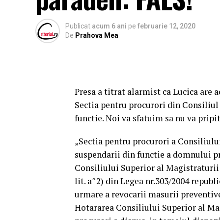
Publicat
acum 6 ani
pe
februarie 12, 2020
De
Prahova Mea
Presa a titrat alarmist ca Lucica are a
Sectia pentru procurori din Consiliul
functie. Noi va sfatuim sa nu va pripi
„Sectia pentru procurori a Consiliulu
suspendarii din functie a domnului p
Consiliului Superior al Magistraturii 
lit. a^2) din Legea nr.303/2004 republi
urmare a revocarii masurii preventive
Hotararea Consiliului Superior al Mag