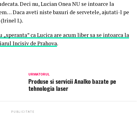
udecata. Deci nu, Lucian Onea NU se intoarce la
m… Daca aveti niste baxuri de servetele, ajutati-l pe
Irinel I.).
cu „speranta” ca Lucica are acum liber sa se intoarca la
iarul Incisiv de Prahova
.
URMATORUL
Produse si servicii Analko bazate pe
tehnologia laser
PUBLICITATE