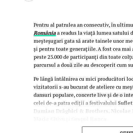
Pentru al patrulea an consecutiv, în ultimu
România
a readus la viață lumea satului d
meșteșugari gata să arate tainele unor mes
și pentru toate generațiile. A fost cea m
peste 25.000 de participanți din toate colțur
parcursul a două zile au descoperit cum su
Pe lângă întâlnirea cu mici producători lo
vizitatorii s-au bucurat de ateliere cu meșt
dansuri populare, concerte live și de o int
celei de-a patra ediții a festivalului
Sufle
Damian Drăghici & Brothers, Nicolae F
Maria Chivu
și
Grupul Jianca
.
Evenimentul s-a desfășurat cu participar
CITES