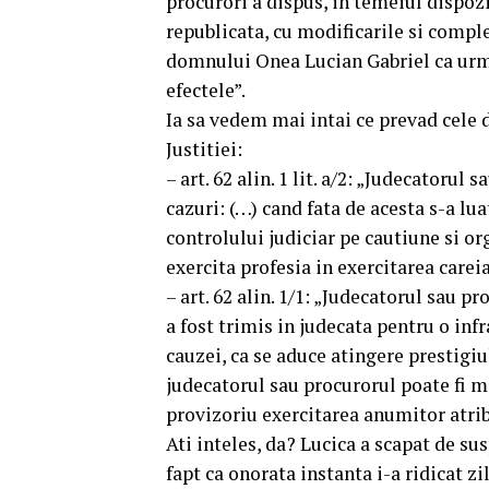
procurori a dispus, in temeiul dispozit
republicata, cu modificarile si compl
domnului Onea Lucian Gabriel ca urmar
efectele”.
Ia sa vedem mai intai ce prevad cele 
Justitiei:
– art. 62 alin. 1 lit. a/2: „Judecatoru
cazuri: (…) cand fata de acesta s-a lu
controlului judiciar pe cautiune si org
exercita profesia in exercitarea careia
– art. 62 alin. 1/1: „Judecatorul sau p
a fost trimis in judecata pentru o inf
cauzei, ca se aduce atingere prestigiul
judecatorul sau procurorul poate fi me
provizoriu exercitarea anumitor atribu
Ati inteles, da? Lucica a scapat de su
fapt ca onorata instanta i-a ridicat 