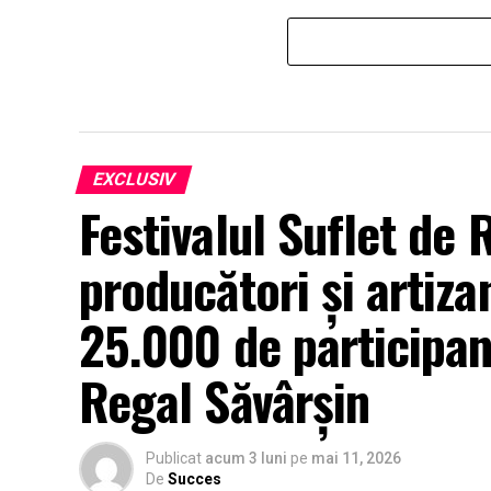
EXCLUSIV
Festivalul Suflet de
producători și artizan
25.000 de participan
Regal Săvârșin
Publicat
acum 3 luni
pe
mai 11, 2026
De
Succes