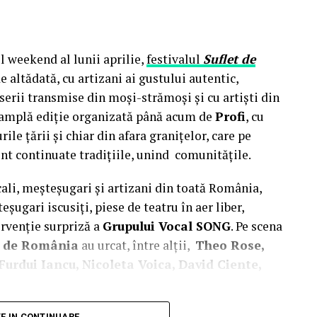
l weekend al lunii aprilie,
festivalul
Suflet de
e altădată, cu artizani ai gustului autentic,
erii transmise din moși-strămoși și cu artiști din
ai amplă ediție organizată până acum de
Profi
, cu
ile țării și chiar din afara granițelor, care pe
nt continuate tradițiile, unind comunitățile.
cali, meșteșugari și artizani din toată România,
eșugari iscusiți, piese de teatru în aer liber,
ervenție surpriză a
Grupului Vocal SONG
. Pe scena
t de România
au urcat, între alții,
Theo Rose,
urdui Iancu, Nicoleta Voica, David Ciente,
ea
Majestății Sale Margareta
, Custodele
TE IN CONTINUARE