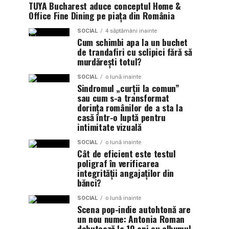
TUYA Bucharest aduce conceptul Home &
Office Fine Dining pe piața din România
SOCIAL
4 săptămâni inainte
Cum schimbi apa la un buchet
de trandafiri cu sclipici fără să
murdărești totul?
SOCIAL
o lună inainte
Sindromul „curții la comun”
sau cum s-a transformat
dorința românilor de a sta la
casă într-o luptă pentru
intimitate vizuală
SOCIAL
o lună inainte
Cât de eficient este testul
poligraf în verificarea
integrității angajaților din
bănci?
SOCIAL
o lună inainte
Scena pop-indie autohtonă are
un nou nume: Antonia Roman
debutează la 19 ani cu albumul