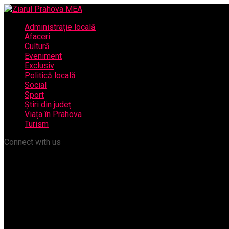
Administrație locală
Afaceri
Cultură
Eveniment
Exclusiv
Politică locală
Social
Sport
Știri din județ
Viața în Prahova
Turism
Connect with us