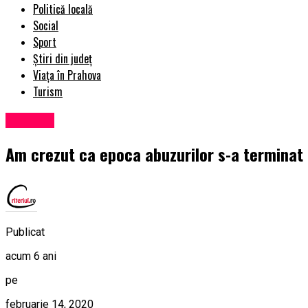
Politică locală
Social
Sport
Știri din județ
Viața în Prahova
Turism
Exclusiv
Am crezut ca epoca abuzurilor s-a terminat
Publicat
acum 6 ani
pe
februarie 14, 2020