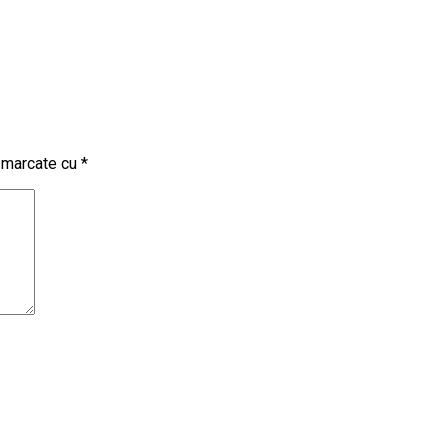
t marcate cu
*