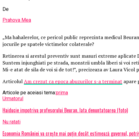
De
Prahova Mea
„Ma hahalerelor, ce pericol public reprezinta medicul Beuran?
jocurile pe spatele victimelor colaterale?
Retinerea si arestul preventiv sunt masuri extreme aplicate 
Suntem injunghiati pe strada, monstrii umbla liberi si voi ret
Mi-e atat de sila de voi si de tot!”, precizeaza av Laura Vicol p
Articolul
Am crezut ca epoca abuzurilor s-a terminat
apare 
Articole pe aceiasi tema:
prima
Urmatorul
Haiducie impotriva profesorului Beuran. Iata denuntatoarea (foto)
Nu ratati
Economia României va crește mai puțin decât estimează guvernul, potrivit