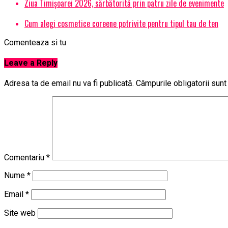
Ziua Timișoarei 2026, sărbătorită prin patru zile de evenimente
Cum alegi cosmetice coreene potrivite pentru tipul tau de ten
Comenteaza si tu
Leave a Reply
Adresa ta de email nu va fi publicată.
Câmpurile obligatorii sun
Comentariu
*
Nume
*
Email
*
Site web