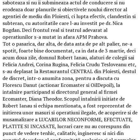
saboteaza si nu ii submineaza actul de conducere si nu
erodeaza doar planurile si obiectivele noului director al
agentiei de mediu din Ploiesti, ci lupta efectiv, clandestin si
subteran, cu autoritatile care l-au investit pe dr. Nica
Bogdan. Deci frontul real si teatrul adevarat al
operatiunilor s-a mutat in afara APM Prahova.
Tot o pasarica, dar alta, de data asta de pe alt palier, ne-a
spotit, foarte bine documentat, ca in data de 3 martie, deci
acum doua zile, domnul Robert Ianau, alaturi de colegii sai
Felicia Andrei, Corina Rugina, Felicia Crudu Tesloveanu etc,
s-au deplasat la Restaurantul CENTRAL din Ploiesti, destul
de discret, intr-o anumita zona, pentru a discuta cu
Florescu Danut (actionar Ecomaster si OilDepoil), la
intalnire participand si directorul general al firmei
Ecomaster, Diana Theodor. Scopul intalnirii initiate de
Robert Ianau si echipa mentionata, a fost reprezentat de
initierea unor masuri si operatiuni ilegale, de acoperire si de
musamalizare a LUCARILOR NECONFORME, EFECTUATE,
PLATITE SI INCASATE, lucrari care nu au corespuns din
punct de vedere tenhic, calitativ, ingineresc si nici din
punctul de vedere al conformitatii ecologice si al normelor