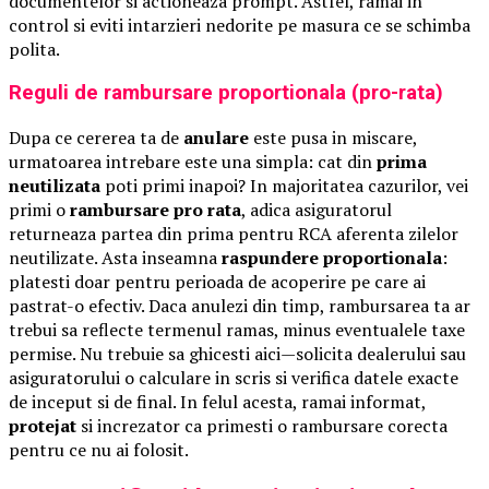
documentelor si actioneaza prompt. Astfel, ramai in
control si eviti intarzieri nedorite pe masura ce se schimba
polita.
Reguli de rambursare proportionala (pro-rata)
Dupa ce cererea ta de
anulare
este pusa in miscare,
urmatoarea intrebare este una simpla: cat din
prima
neutilizata
poti primi inapoi? In majoritatea cazurilor, vei
primi o
rambursare pro rata
, adica asiguratorul
returneaza partea din prima pentru RCA aferenta zilelor
neutilizate. Asta inseamna
raspundere proportionala
:
platesti doar pentru perioada de acoperire pe care ai
pastrat-o efectiv. Daca anulezi din timp, rambursarea ta ar
trebui sa reflecte termenul ramas, minus eventualele taxe
permise. Nu trebuie sa ghicesti aici—solicita dealerului sau
asiguratorului o calculare in scris si verifica datele exacte
de inceput si de final. In felul acesta, ramai informat,
protejat
si increzator ca primesti o rambursare corecta
pentru ce nu ai folosit.