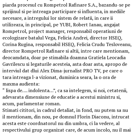
piarda procesul cu Rompetrol Rafinare S.A., bazandu-se pe
sprijinul si pe intreaga participare si influenta, in mediile
necesare, a intregului lor sistem de relatii, in care ii
utilizeaza, in principal, pe YUBI, Robert Ianau, angajat
Rompetrol, project manager, responsabil operatiuni de
ecologizare batalul Vega, Felicia Andrei, director HSEQ,
Corina Rugina, responsabil HSEQ, Felicia Crudu Tesloveanu,
director Rompetrol Rafinare si altii, intre care mentionam,
deocamdata, doar pe stimabila doamna Gratiela Leocadia
Gavrilescu si legaturile acesteia, asta doar asta, apropo de
interviul dat dlui Alex Dima-jurnalist PRO TV, pe care o
tara intreaga l-a vizionat, duminica seara, la o ora de
maxma audienta:
“ lispa de…. indolenta…”, ca sa intelegem, si noi, cetatenii,
adevarata dimensiune de educatie a acestui ministru si,
acum, parlamentar roman.
Stimati cititori, in cadrul detaliat, in fond, nu putem sa nu
il mentionam, din nou, pe domnul Florin Diaconu, intrucat
acesta este coordnatorul nu din umbra, ci la vedere, al
respectivului grup organizat care, de acum incolo, nu il mai