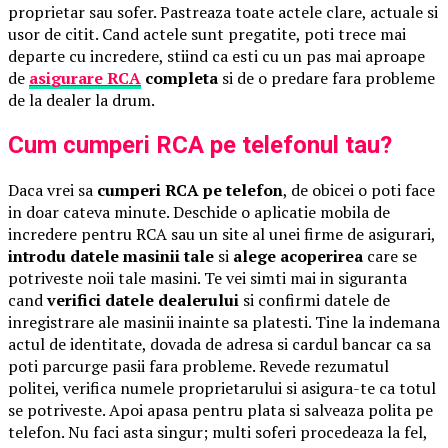
proprietar sau sofer. Pastreaza toate actele clare, actuale si
usor de citit. Cand actele sunt pregatite, poti trece mai
departe cu incredere, stiind ca esti cu un pas mai aproape
de
asigurare RCA
completa
si de o predare fara probleme
de la dealer la drum.
Cum cumperi RCA pe telefonul tau?
Daca vrei sa
cumperi RCA pe telefon
, de obicei o poti face
in doar cateva minute. Deschide o aplicatie mobila de
incredere pentru RCA sau un site al unei firme de asigurari,
introdu datele masinii tale
si
alege acoperirea
care se
potriveste noii tale masini. Te vei simti mai in siguranta
cand
verifici datele dealerului
si confirmi datele de
inregistrare ale masinii inainte sa platesti. Tine la indemana
actul de identitate, dovada de adresa si cardul bancar ca sa
poti parcurge pasii fara probleme. Revede rezumatul
politei, verifica numele proprietarului si asigura-te ca totul
se potriveste. Apoi apasa pentru plata si salveaza polita pe
telefon. Nu faci asta singur; multi soferi procedeaza la fel,