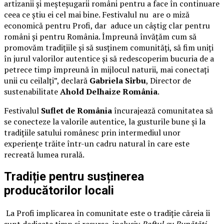
artizanii și meșteșugarii români pentru a face în continuare
ceea ce știu ei cel mai bine. Festivalul nu are o miză
economică pentru Profi, dar aduce un câștig clar pentru
români și pentru România. Împreună învățăm cum să
promovăm tradițiile și să susținem comunități, să fim uniți
în jurul valorilor autentice și să redescoperim bucuria de a
petrece timp împreună în mijlocul naturii, mai conectați
unii cu ceilalți”, declară
Gabriela Sîrbu
, Director de
sustenabilitate
Ahold Delhaize România
.
Festivalul
Suflet de România
încurajează comunitatea să
se conecteze la valorile autentice, la gusturile bune și la
tradițiile satului românesc prin intermediul unor
experiențe trăite într-un cadru natural în care este
recreată lumea rurală.
Tradiție pentru susținerea
producătorilor locali
La Profi implicarea în comunitate este o tradiție căreia îi