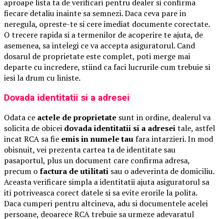
aproape lista ta de verificari pentru dealer si confirma
fiecare detaliu inainte sa semnezi. Daca ceva pare in
neregula, opreste-te si cere imediat documente corectate.
O trecere rapida si a termenilor de acoperire te ajuta, de
asemenea, sa intelegi ce va accepta asiguratorul. Cand
dosarul de proprietate este complet, poti merge mai
departe cu incredere, stiind ca faci lucrurile cum trebuie si
iesi la drum cu liniste.
Dovada identitatii si a adresei
Odata ce
actele de proprietate
sunt in ordine, dealerul va
solicita de obicei
dovada identitatii si a adresei
tale, astfel
incat RCA sa fie
emis in numele tau
fara intarzieri. In mod
obisnuit, vei prezenta cartea ta de identitate sau
pasaportul, plus un document care confirma adresa,
precum o
factura de utilitati
sau o adeverinta de domiciliu.
Aceasta verificare simpla a identitatii ajuta asiguratorul sa
iti potriveasca corect datele si sa evite erorile la polita.
Daca cumperi pentru altcineva, adu si documentele acelei
persoane, deoarece RCA trebuie sa urmeze adevaratul