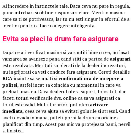
Ai incredere in instinctele tale. Daca ceva nu pare in regula,
pune intrebari si obtine raspunsuri clare. Meriti o masina
care sa ti se potriveasca, iar tu nu esti singur in efortul de a
incetini pentru a face o alegere inteligenta.
Evita sa pleci la drum fara asigurare
Dupa ce ati verificat masina si va simtiti bine cu ea, nu lasati
vanzarea sa avanseze pana cand stiti ca partea de
asigurari
este rezolvata. Meritati sa plecati de la dealer increzatori,
nu ingrijorati ca veti conduce fara asigurare. Cereti detaliile
RCA
inainte sa semnati si
confirmati ora de incepere a
politei
, astfel incat sa coincida cu momentul in care va
preluati masina. Daca dealerul ofera suport, folositi-l, dar
faceti totusi verificarile dvs. online ca sa va asigurati ca
totul este valid. Multi furnizori pot oferi
activare
imediata
, ceea ce va ajuta sa evitati golurile si stresul. Cand
aveti dovada in mana, puteti porni la drum ca oricine a
planificat din timp. Acest pas mic va protejeaza banii, nervii
si linistea.