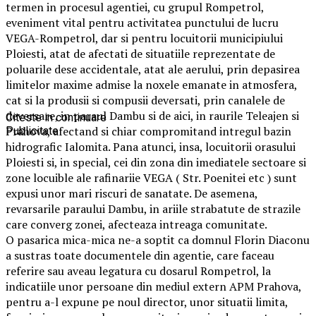
termen in procesul agentiei, cu grupul Rompetrol,
eveniment vital pentru activitatea punctului de lucru
VEGA-Rompetrol, dar si pentru locuitorii municipiului
Ploiesti, atat de afectati de situatiile reprezentate de
poluarile dese accidentale, atat ale aerului, prin depasirea
limitelor maxime admise la noxele emanate in atmosfera,
cat si la produsii si compusii deversati, prin canalele de
deversare, in paraul Dambu si de aici, in raurile Teleajen si
Citeste in continuare
Prahova, afectand si chiar compromitand intregul bazin
Publicitate
hidrografic Ialomita. Pana atunci, insa, locuitorii orasului
Ploiesti si, in special, cei din zona din imediatele sectoare si
zone locuible ale rafinariie VEGA ( Str. Poenitei etc ) sunt
expusi unor mari riscuri de sanatate. De asemena,
revarsarile paraului Dambu, in ariile strabatute de strazile
care converg zonei, afecteaza intreaga comunitate.
O pasarica mica-mica ne-a soptit ca domnul Florin Diaconu
a sustras toate documentele din agentie, care faceau
referire sau aveau legatura cu dosarul Rompetrol, la
indicatiile unor persoane din mediul extern APM Prahova,
pentru a-l expune pe noul director, unor situatii limita,