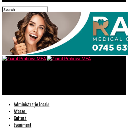
Ziarul Prahova MEA
Increngătura politică ascunsa a gunoaielor(XIV)/Mafia
Deseurilor din Prahova/Pamflet
Administrație locală
Afaceri
Cultură
Eveniment