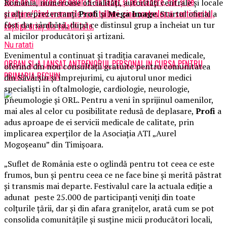
Sute de miliarde de dolari s-au făcut și pe scădere, dar și pe
România, numeroase oficialități, autorități centrale și locale
creștere/Când vremurile sunt tulburi, cine controlează sentimentul,
și alți reprezentanți
Profi
și
Mega Image
. Startul oficial a
fost dat sâmbătă, după ce distinsul grup a încheiat un tur
câștigă uriaș din volatilitate.
al micilor producători și artizani.
Nu ratati
Evenimentul a continuat și tradiția caravanei medicale,
ORBAN SI-A LANSAT ANTRENORUL PERSONAL IN CURSA PENTRU
oferind din nou consultații gratuite pentru comunitatea
PRIMARIA REGHIN
din Săvârșin și împrejurimi, cu ajutorul unor medici
specialiști în oftalmologie, cardiologie, neurologie,
pneumologie și ORL. Pentru a veni în sprijinul oamenilor,
mai ales al celor cu posibilitate redusă de deplasare,
Profi
a
adus aproape de ei servicii medicale de calitate, prin
implicarea experților de la Asociația ATI „Aurel
Mogoșeanu” din Timișoara.
„Suflet de România este o oglindă pentru tot ceea ce este
frumos, bun și pentru ceea ce ne face bine și merită păstrat
și transmis mai departe. Festivalul care la actuala ediție a
adunat peste 25.000 de participanți veniți din toate
colțurile țării, dar și din afara granițelor, arată cum se pot
consolida comunitățile și susține micii producători locali,