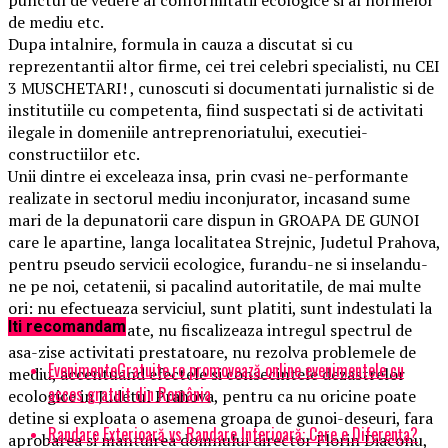
de mediu etc.
Dupa intalnire, formula in cauza a discutat si cu
reprezentantii altor firme, cei trei celebri specialisti, nu CEI
3 MUSCHETARI! , cunoscuti si documentati jurnalistic si de
institutiile cu competenta, fiind suspectati si de activitati
ilegale in domeniile antreprenoriatului, executiei-
constructiilor etc.
Unii dintre ei exceleaza insa, prin cvasi ne-performante
realizate in sectorul mediu inconjurator, incasand sume
mari de la depunatorii care dispun in GROAPA DE GUNOI
care le apartine, langa localitatea Strejnic, Judetul Prahova,
pentru pseudo servicii ecologice, furandu-ne si inselandu-
ne pe noi, cetatenii, si pacalind autoritatile, de mai multe
ori: nu efectueaza serviciul, sunt platiti, sunt indestulati la
Iti recomandam
niveluri maximizate, nu fiscalizeaza intregul spectrul de
asa-zise activitati prestatoare, nu rezolva problemele de
EvenimenteGratuite.ro promovează online evenimentele cu
mediu, accentuand efectele si consecintele dezastrelor
acces gratuit din România
ecologice in Judetul Prahova, pentru ca nu oricine poate
detine si exploata o asemena groapa de gunoi-deseuri, fara
Randare Exterioară vs Randare Interioară: Care e Diferența?
aprobarea si mantuirea domnului director Florin Diaconu,