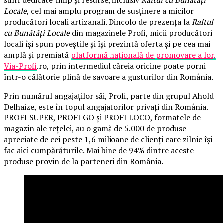
sunt dedicate timp și resurse, inclusiv
Raftul cu Bunătăți
Locale
, cel mai amplu program de susținere a micilor
producători locali artizanali. Dincolo de prezența la
Raftul
cu Bunătăți Locale
din magazinele Profi, micii producători
locali își spun poveștile și își prezintă oferta și pe cea mai
amplă și premiată
platformă națională de promovare a lor,
Via-Profi
.ro, prin intermediul căreia oricine poate porni
într-o călătorie plină de savoare a gusturilor din România.
Prin numărul angajaților săi, Profi, parte din grupul Ahold
Delhaize, este în topul angajatorilor privați din România.
PROFI SUPER, PROFI GO și PROFI LOCO, formatele de
magazin ale rețelei, au o gamă de 5.000 de produse
apreciate de cei peste 1,6 milioane de clienți care zilnic își
fac aici cumpărăturile. Mai bine de 94% dintre aceste
produse provin de la parteneri din România.