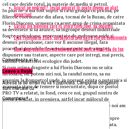
cel care decide totul, in materie de mediu si petrol.
Acuzat pe nedrept? Testul poligraf îţi poate deveni un aliat
In plus ne-a ma fost soptit si ca in groapa cu pricina, pe
important
filierele coordonate din afara, tocmai de la Buzau, de catre
Florin Diaconu, urmeaza ca acest grup de crima organizata
Gardul din aluminiu care îți oferă timp liber, nu obligații
sa deverseze si sa arunce, sa ingroape deseuri industriale
foarte periculoase, reprezentate de gudroane acide si
Ziua Timișoarei 2026, sărbătorită prin patru zile de evenimente
deseuri periculoase, care vor fi ascunse illegal, fara
proceduri preaabile de autorizare pentru transport,
Cum alegi cosmetice coreene potrivite pentru tipul tau de ten
dispunere sau tratare, aspecte care pot intregi, mai precis,
Comenteaza si tu
tabloul catastrofei ecologice din judet.
Si cum prima dragoste a lui Florin Diaconu nu se uita
Leave a Reply
niciodata, nu putem nici noi, la randul nostru, sa nu
revenim la Rompetrol unde, in prezent exista o puternica si
Adresa ta de email nu va fi publicată.
Câmpurile obligatorii
avansata stare de temere si insecuritate, dupa ce postul
sunt marcate cu
*
PRO TV a relatat, in fond, ceea ce noi, grupul nostru de
Comentariu
*
presa a sesizat, in premiera, astfel incat mijlocul de
televiziune a marcat accentuat si a confirmat tot ce noi am
scris si publicat, urmand, in continuare, noi serii de
dezvaluiri, intrucat suntem asaltati cu informatii despre
catastrofele ecologice si grupurile de crima organizata.