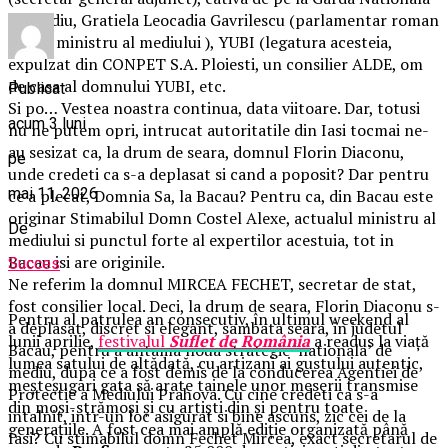
de Mediu, Gratiela Leocadia Gavrilescu (parlamentar roman
si fost ministru al mediului ), YUBI (legatura acesteia,
expulzat din CONPET S.A. Ploiesti, un consilier ALDE, om
de casa al domnului YUBI, etc.
Publicat
Si po… Vestea noastra continua, data viitoare. Dar, totusi
acum 3 luni
nu ne putem opri, intrucat autoritatile din Iasi tocmai ne-
au sesizat ca, la drum de seara, domnul Florin Diaconu,
pe
unde credeti ca s-a deplasat si cand a poposit? Dar pentru
mai 11, 2026
ce a plecat, Domnia Sa, la Bacau? Pentru ca, din Bacau este
originar Stimabilul Domn Costel Alexe, actualul ministru al
De
mediului si punctul forte al expertilor acestuia, tot in
Bacau isi are originile.
Succes
Ne referim la domnul MIRCEA FECHET, secretar de stat,
fost consilier local. Deci, la drum de seara, Florin Diaconu s-
Pentru al patrulea an consecutiv, în ultimul weekend al
a deplasat, discret si elegant, sambata seara, in judetul
lunii aprilie,
festivalul
Suflet de România
a readus la viață
Bacau, pentru a antama noua strategie ‘nationala’ de
lumea satului de altădată, cu artizani ai gustului autentic,
mediu, dupa ce a fost demis de la conducerea Agentiei de
meșteșugari gata să arate tainele unor meserii transmise
Protectie a Mediului Prahova. Cu cine credeti ca s-a
din moși-strămoși și cu artiști din și pentru toate
intalnit, intr-un loc asigurat si bine ascuns, zic cei de la
generațiile. A fost cea mai amplă ediție organizată până
Iasi? Cu stimabilul domn Fechet Mircea, exact secretarul de