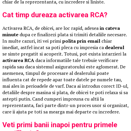
chiar de la reprezentanta, cu incredere si liniste.
Cat timp dureaza activarea RCA?
Activarea RCA, de obicei, are loc rapid, adesea
in cateva
minute
dupa ce finalizezi plata si trimiti detaliile necesare.
In multe cazuri, iti vei primi
polita prin email
chiar
imediat, astfel incat sa poti pleca cu impresia ca
dealerul
se simte pregatit si acoperit. Totusi, pot exista intarzieri la
activarea RCA
daca informatiile tale trebuie verificare
rapida sau daca sistemul asiguratorului este aglomerat. De
asemenea, timpul de procesare al dealerului poate
influenta cat de repede apar toate datele pe numele tau,
mai ales in perioadele de varf. Daca ai introdus corect ID-ul,
detaliile despre masina si plata, de obicei te poti relaxa si sa
astepti putin. Cand cumperi impreuna cu altii la
reprezentanta, faci parte dintr-un proces usor si organizat,
care ii ajuta pe toti sa mearga mai departe cu incredere.
Veti primi banii inapoi pentru primele