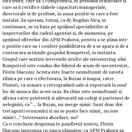
fara iesire, care sa-l compromita, in perioada urmatoare si
care sa ii certifice slabele capacitati manageriale,
directorale si de profesie, in noua pozitie in care a fost
instalat. Sa speram, totusi, ca dr. Bogdan Nica, in
continuare, se va baza pe sprijinul specialistilor si
inspectorilor din cadrul agentiei si, de asemenea, pe
sprijinul ofiterilor din APM Prahova, pentru a se plasa intr-
o pozitie care sa-i confere posibilitatea de a se apara si de a
contracara actiunile grupului Rompetrol, in instanta.
Grupul care sustine interesele oculte ale outsourcing-ului
Rompetrol este condus din liderul de acum de necontestat,
Florin Diaconu. Acesta este foarte nemultumit de naveta
zilnica pe care o efectueaza, la Buzau si inapoi, catre
Ploiesti, ca urmare a retrogradarii sale si exportarii la noul
loc de munca din acest oras. Ba chiar este nemultumit si
afirma catre prietentii si adevaratii sai colegi si parteneri de
nelegiuiri, ca “… la Buzau, nu merge nimic. Sunt doar doi-
trei agenti economici si nu se poate face nimic, nu iese
nimic!…” Interesanta abordare, nu?
Ca o concluzie desprinsa in pamfletul nostru, Florin
Diaconu impreuna cu gasca planuiesc ca APM Prahova sa