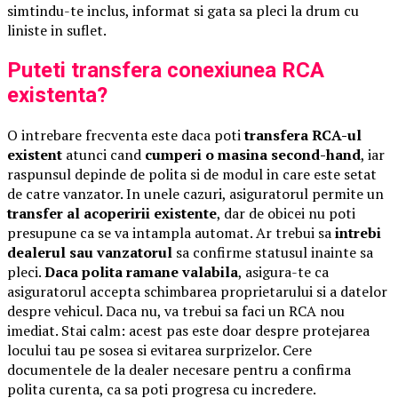
simtindu-te inclus, informat si gata sa pleci la drum cu
liniste in suflet.
Puteti transfera conexiunea RCA
existenta?
O intrebare frecventa este daca poti
transfera RCA-ul
existent
atunci cand
cumperi o masina second-hand
, iar
raspunsul depinde de polita si de modul in care este setat
de catre vanzator. In unele cazuri, asiguratorul permite un
transfer al acoperirii existente
, dar de obicei nu poti
presupune ca se va intampla automat. Ar trebui sa
intrebi
dealerul sau vanzatorul
sa confirme statusul inainte sa
pleci.
Daca polita ramane valabila
, asigura-te ca
asiguratorul accepta schimbarea proprietarului si a datelor
despre vehicul. Daca nu, va trebui sa faci un RCA nou
imediat. Stai calm: acest pas este doar despre protejarea
locului tau pe sosea si evitarea surprizelor. Cere
documentele de la dealer necesare pentru a confirma
polita curenta, ca sa poti progresa cu incredere.