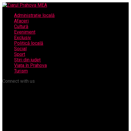
Administrație locală
Afaceri
Cultură
Eveniment
Exclusiv
Politică locală
Social
Sport
Știri din județ
Viața în Prahova
Turism
Connect with us