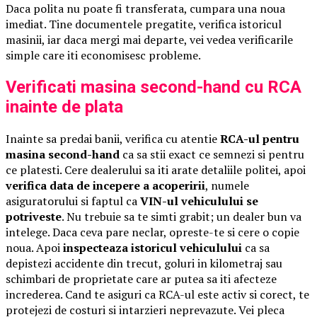
Daca polita nu poate fi transferata, cumpara una noua
imediat. Tine documentele pregatite, verifica istoricul
masinii, iar daca mergi mai departe, vei vedea verificarile
simple care iti economisesc probleme.
Verificati masina second-hand cu RCA
inainte de plata
Inainte sa predai banii, verifica cu atentie
RCA-ul pentru
masina second-hand
ca sa stii exact ce semnezi si pentru
ce platesti. Cere dealerului sa iti arate detaliile politei, apoi
verifica data de incepere a acoperirii
, numele
asiguratorului si faptul ca
VIN-ul vehiculului se
potriveste
. Nu trebuie sa te simti grabit; un dealer bun va
intelege. Daca ceva pare neclar, opreste-te si cere o copie
noua. Apoi
inspecteaza istoricul vehiculului
ca sa
depistezi accidente din trecut, goluri in kilometraj sau
schimbari de proprietate care ar putea sa iti afecteze
increderea. Cand te asiguri ca RCA-ul este activ si corect, te
protejezi de costuri si intarzieri neprevazute. Vei pleca