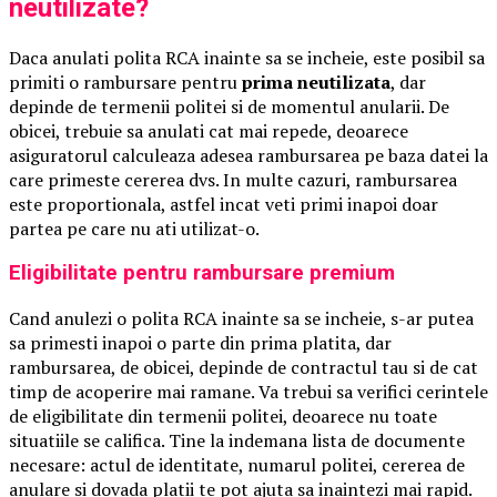
neutilizate?
Daca anulati polita RCA inainte sa se incheie, este posibil sa
primiti o rambursare pentru
prima neutilizata
, dar
depinde de termenii politei si de momentul anularii. De
obicei, trebuie sa anulati cat mai repede, deoarece
asiguratorul calculeaza adesea rambursarea pe baza datei la
care primeste cererea dvs. In multe cazuri, rambursarea
este proportionala, astfel incat veti primi inapoi doar
partea pe care nu ati utilizat-o.
Eligibilitate pentru rambursare premium
Cand anulezi o polita RCA inainte sa se incheie, s-ar putea
sa primesti inapoi o parte din prima platita, dar
rambursarea, de obicei, depinde de contractul tau si de cat
timp de acoperire mai ramane. Va trebui sa verifici cerintele
de eligibilitate din termenii politei, deoarece nu toate
situatiile se califica. Tine la indemana lista de documente
necesare: actul de identitate, numarul politei, cererea de
anulare si dovada platii te pot ajuta sa inaintezi mai rapid.