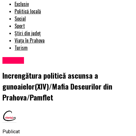
Exclusiv
Politică locală
Social
Sport
Știri din județ
Viața în Prahova
Turism
Exclusiv
Increngătura politică ascunsa a
gunoaielor(XIV)/Mafia Deseurilor din
Prahova/Pamflet
Publicat