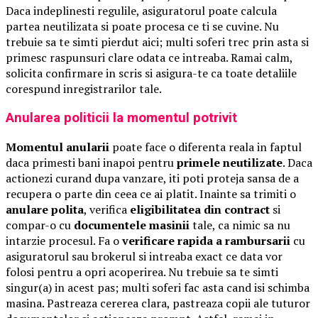
Daca indeplinesti regulile, asiguratorul poate calcula
partea neutilizata si poate procesa ce ti se cuvine. Nu
trebuie sa te simti pierdut aici; multi soferi trec prin asta si
primesc raspunsuri clare odata ce intreaba. Ramai calm,
solicita confirmare in scris si asigura-te ca toate detaliile
corespund inregistrarilor tale.
Anularea politicii la momentul potrivit
Momentul anularii
poate face o diferenta reala in faptul
daca primesti bani inapoi pentru
primele neutilizate
. Daca
actionezi curand dupa vanzare, iti poti proteja sansa de a
recupera o parte din ceea ce ai platit. Inainte sa trimiti o
anulare polita
, verifica
eligibilitatea din contract
si
compar-o cu
documentele masinii
tale, ca nimic sa nu
intarzie procesul. Fa o
verificare rapida a rambursarii
cu
asiguratorul sau brokerul si intreaba exact ce data vor
folosi pentru a opri acoperirea. Nu trebuie sa te simti
singur(a) in acest pas; multi soferi fac asta cand isi schimba
masina. Pastreaza cererea clara, pastreaza copii ale tuturor