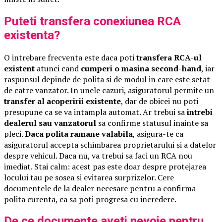
Puteti transfera conexiunea RCA
existenta?
O intrebare frecventa este daca poti
transfera RCA-ul
existent
atunci cand
cumperi o masina second-hand
, iar
raspunsul depinde de polita si de modul in care este setat
de catre vanzator. In unele cazuri, asiguratorul permite un
transfer al acoperirii existente
, dar de obicei nu poti
presupune ca se va intampla automat. Ar trebui sa
intrebi
dealerul sau vanzatorul
sa confirme statusul inainte sa
pleci.
Daca polita ramane valabila
, asigura-te ca
asiguratorul accepta schimbarea proprietarului si a datelor
despre vehicul. Daca nu, va trebui sa faci un RCA nou
imediat. Stai calm: acest pas este doar despre protejarea
locului tau pe sosea si evitarea surprizelor. Cere
documentele de la dealer necesare pentru a confirma
polita curenta, ca sa poti progresa cu incredere.
De ce documente aveti nevoie pentru