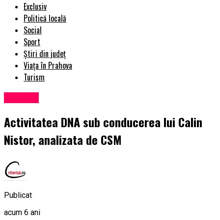
Exclusiv
Politică locală
Social
Sport
Știri din județ
Viața în Prahova
Turism
Exclusiv
Activitatea DNA sub conducerea lui Calin
Nistor, analizata de CSM
Publicat
acum 6 ani