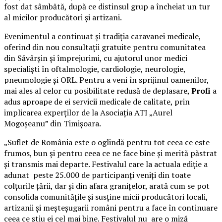
fost dat sâmbătă, după ce distinsul grup a încheiat un tur
al micilor producători și artizani.
Evenimentul a continuat și tradiția caravanei medicale,
oferind din nou consultații gratuite pentru comunitatea
din Săvârșin și împrejurimi, cu ajutorul unor medici
specialiști în oftalmologie, cardiologie, neurologie,
pneumologie și ORL. Pentru a veni în sprijinul oamenilor,
mai ales al celor cu posibilitate redusă de deplasare,
Profi
a
adus aproape de ei servicii medicale de calitate, prin
implicarea experților de la Asociația ATI „Aurel
Mogoșeanu” din Timișoara.
„Suflet de România este o oglindă pentru tot ceea ce este
frumos, bun și pentru ceea ce ne face bine și merită păstrat
și transmis mai departe. Festivalul care la actuala ediție a
adunat peste 25.000 de participanți veniți din toate
colțurile țării, dar și din afara granițelor, arată cum se pot
consolida comunitățile și susține micii producători locali,
artizanii și meșteșugarii români pentru a face în continuare
ceea ce știu ei cel mai bine. Festivalul nu are o miză