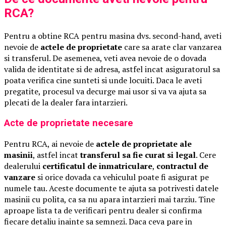
RCA?
Pentru a obtine RCA pentru masina dvs. second-hand, aveti
nevoie de
actele de proprietate
care sa arate clar vanzarea
si transferul. De asemenea, veti avea nevoie de o dovada
valida de identitate si de adresa, astfel incat asiguratorul sa
poata verifica cine sunteti si unde locuiti. Daca le aveti
pregatite, procesul va decurge mai usor si va va ajuta sa
plecati de la dealer fara intarzieri.
Acte de proprietate necesare
Pentru RCA, ai nevoie de
actele de proprietate ale
masinii
, astfel incat
transferul sa fie curat si legal
. Cere
dealerului
certificatul de inmatriculare
,
contractul de
vanzare
si orice dovada ca vehiculul poate fi asigurat pe
numele tau. Aceste documente te ajuta sa potrivesti datele
masinii cu polita, ca sa nu apara intarzieri mai tarziu. Tine
aproape lista ta de verificari pentru dealer si confirma
fiecare detaliu inainte sa semnezi. Daca ceva pare in