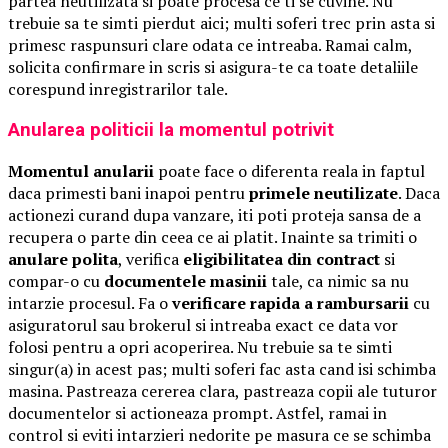
partea neutilizata si poate procesa ce ti se cuvine. Nu
trebuie sa te simti pierdut aici; multi soferi trec prin asta si
primesc raspunsuri clare odata ce intreaba. Ramai calm,
solicita confirmare in scris si asigura-te ca toate detaliile
corespund inregistrarilor tale.
Anularea politicii la momentul potrivit
Momentul anularii
poate face o diferenta reala in faptul
daca primesti bani inapoi pentru
primele neutilizate
. Daca
actionezi curand dupa vanzare, iti poti proteja sansa de a
recupera o parte din ceea ce ai platit. Inainte sa trimiti o
anulare polita
, verifica
eligibilitatea din contract
si
compar-o cu
documentele masinii
tale, ca nimic sa nu
intarzie procesul. Fa o
verificare rapida a rambursarii
cu
asiguratorul sau brokerul si intreaba exact ce data vor
folosi pentru a opri acoperirea. Nu trebuie sa te simti
singur(a) in acest pas; multi soferi fac asta cand isi schimba
masina. Pastreaza cererea clara, pastreaza copii ale tuturor
documentelor si actioneaza prompt. Astfel, ramai in
control si eviti intarzieri nedorite pe masura ce se schimba