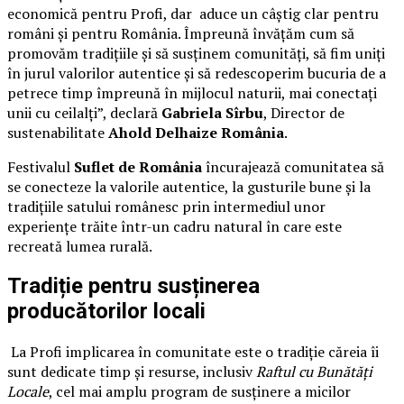
economică pentru Profi, dar aduce un câștig clar pentru
români și pentru România. Împreună învățăm cum să
promovăm tradițiile și să susținem comunități, să fim uniți
în jurul valorilor autentice și să redescoperim bucuria de a
petrece timp împreună în mijlocul naturii, mai conectați
unii cu ceilalți”, declară
Gabriela Sîrbu
, Director de
sustenabilitate
Ahold Delhaize România
.
Festivalul
Suflet de România
încurajează comunitatea să
se conecteze la valorile autentice, la gusturile bune și la
tradițiile satului românesc prin intermediul unor
experiențe trăite într-un cadru natural în care este
recreată lumea rurală.
Tradiție pentru susținerea
producătorilor locali
La Profi implicarea în comunitate este o tradiție căreia îi
sunt dedicate timp și resurse, inclusiv
Raftul cu Bunătăți
Locale
, cel mai amplu program de susținere a micilor