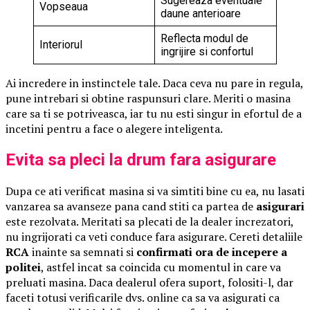
Sugereaza eventuale
Vopseaua
daune anterioare
Reflecta modul de
Interiorul
ingrijire si confortul
Ai incredere in instinctele tale. Daca ceva nu pare in regula,
pune intrebari si obtine raspunsuri clare. Meriti o masina
care sa ti se potriveasca, iar tu nu esti singur in efortul de a
incetini pentru a face o alegere inteligenta.
Evita sa pleci la drum fara asigurare
Dupa ce ati verificat masina si va simtiti bine cu ea, nu lasati
vanzarea sa avanseze pana cand stiti ca partea de
asigurari
este rezolvata. Meritati sa plecati de la dealer increzatori,
nu ingrijorati ca veti conduce fara asigurare. Cereti detaliile
RCA
inainte sa semnati si
confirmati ora de incepere a
politei
, astfel incat sa coincida cu momentul in care va
preluati masina. Daca dealerul ofera suport, folositi-l, dar
faceti totusi verificarile dvs. online ca sa va asigurati ca