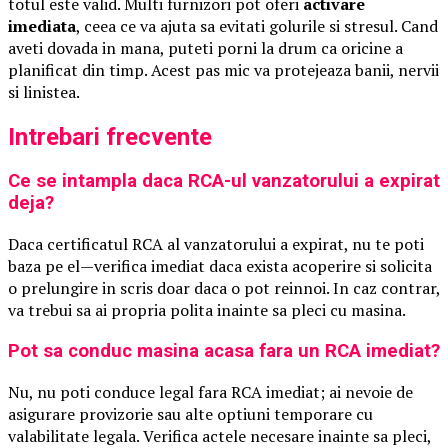
totul este valid. Multi furnizori pot oferi
activare
imediata
, ceea ce va ajuta sa evitati golurile si stresul. Cand
aveti dovada in mana, puteti porni la drum ca oricine a
planificat din timp. Acest pas mic va protejeaza banii, nervii
si linistea.
Intrebari frecvente
Ce se intampla daca RCA-ul vanzatorului a expirat
deja?
Daca certificatul RCA al vanzatorului a expirat, nu te poti
baza pe el—verifica imediat daca exista acoperire si solicita
o prelungire in scris doar daca o pot reinnoi. In caz contrar,
va trebui sa ai propria polita inainte sa pleci cu masina.
Pot sa conduc masina acasa fara un RCA imediat?
Nu, nu poti conduce legal fara RCA imediat; ai nevoie de
asigurare provizorie sau alte optiuni temporare cu
valabilitate legala. Verifica actele necesare inainte sa pleci,