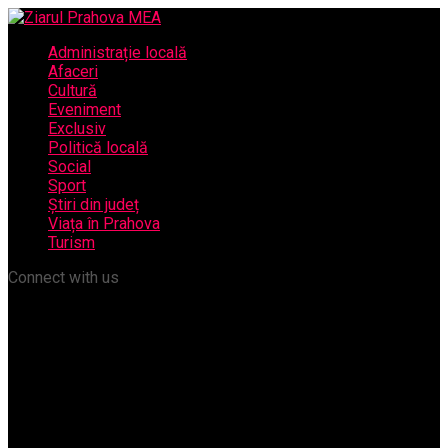
Administrație locală
Afaceri
Cultură
Eveniment
Exclusiv
Politică locală
Social
Sport
Știri din județ
Viața în Prahova
Turism
Connect with us