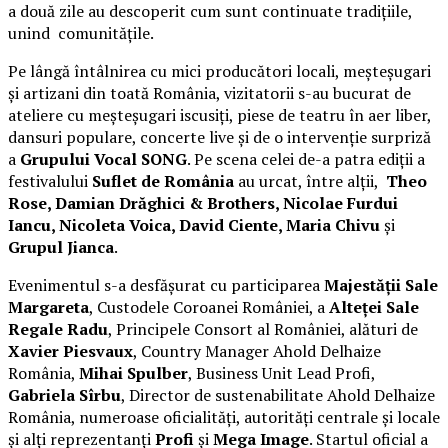
a două zile au descoperit cum sunt continuate tradițiile,
unind comunitățile.
Pe lângă întâlnirea cu mici producători locali, meșteșugari
și artizani din toată România, vizitatorii s-au bucurat de
ateliere cu meșteșugari iscusiți, piese de teatru în aer liber,
dansuri populare, concerte live și de o intervenție surpriză
a
Grupului Vocal SONG
. Pe scena celei de-a patra ediții a
festivalului
Suflet de România
au urcat, între alții,
Theo
Rose, Damian Drăghici & Brothers, Nicolae Furdui
Iancu, Nicoleta Voica, David Ciente, Maria Chivu
și
Grupul Jianca
.
Evenimentul s-a desfășurat cu participarea
Majestății Sale
Margareta
, Custodele Coroanei României, a
Alteței Sale
Regale Radu
, Principele Consort al României, alături de
Xavier Piesvaux
, Country Manager Ahold Delhaize
România,
Mihai Spulber
, Business Unit Lead Profi,
Gabriela Sîrbu
, Director de sustenabilitate Ahold Delhaize
România, numeroase oficialități, autorități centrale și locale
și alți reprezentanți
Profi
și
Mega Image
. Startul oficial a