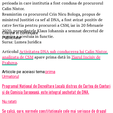
perioada in care institutia a fost condusa de procurorul
Calin Nistor.
Reamintim ca procurorul Crin Nicu Bologa, propus de
ministrul Justitiei ca sef al DNA, a fost avizat pozitiv de
catre Sectia pentru procurori a CSM, iar in 20 februarie
2020, presedintele Klaus Iohannis a semnat decretul de
Citeste in continuare
numire a acestuia in functie.
Publicitate
Sursa: Lumea Juridica
Articolul
Activitatea DNA sub conducerea lui Calin Nistor,
analizata de CSM
apare prima dată în
Ziarul Incisiv de
Prahova
.
Articole pe aceiasi tema:
prima
Urmatorul
Programul Național de Dezvoltare Locală distrus de Curtea de Conturi
și de Comisia Europeană, este integral anchetat de DNA.
Nu ratati
Se calcă, oare, normele constituționale cele mai serioase de dragul