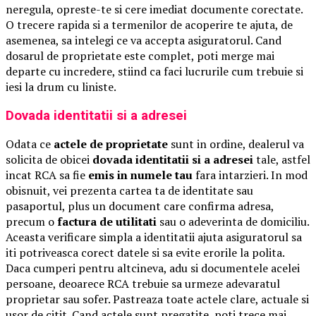
neregula, opreste-te si cere imediat documente corectate.
O trecere rapida si a termenilor de acoperire te ajuta, de
asemenea, sa intelegi ce va accepta asiguratorul. Cand
dosarul de proprietate este complet, poti merge mai
departe cu incredere, stiind ca faci lucrurile cum trebuie si
iesi la drum cu liniste.
Dovada identitatii si a adresei
Odata ce
actele de proprietate
sunt in ordine, dealerul va
solicita de obicei
dovada identitatii si a adresei
tale, astfel
incat RCA sa fie
emis in numele tau
fara intarzieri. In mod
obisnuit, vei prezenta cartea ta de identitate sau
pasaportul, plus un document care confirma adresa,
precum o
factura de utilitati
sau o adeverinta de domiciliu.
Aceasta verificare simpla a identitatii ajuta asiguratorul sa
iti potriveasca corect datele si sa evite erorile la polita.
Daca cumperi pentru altcineva, adu si documentele acelei
persoane, deoarece RCA trebuie sa urmeze adevaratul
proprietar sau sofer. Pastreaza toate actele clare, actuale si
usor de citit. Cand actele sunt pregatite, poti trece mai