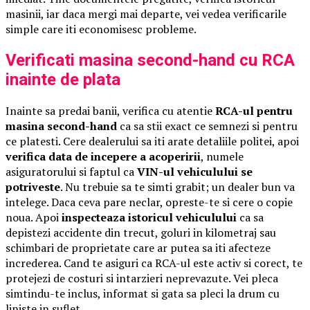
masinii, iar daca mergi mai departe, vei vedea verificarile
simple care iti economisesc probleme.
Verificati masina second-hand cu RCA
inainte de plata
Inainte sa predai banii, verifica cu atentie
RCA-ul pentru
masina second-hand
ca sa stii exact ce semnezi si pentru
ce platesti. Cere dealerului sa iti arate detaliile politei, apoi
verifica data de incepere a acoperirii
, numele
asiguratorului si faptul ca
VIN-ul vehiculului se
potriveste
. Nu trebuie sa te simti grabit; un dealer bun va
intelege. Daca ceva pare neclar, opreste-te si cere o copie
noua. Apoi
inspecteaza istoricul vehiculului
ca sa
depistezi accidente din trecut, goluri in kilometraj sau
schimbari de proprietate care ar putea sa iti afecteze
increderea. Cand te asiguri ca RCA-ul este activ si corect, te
protejezi de costuri si intarzieri neprevazute. Vei pleca
simtindu-te inclus, informat si gata sa pleci la drum cu
liniste in suflet.