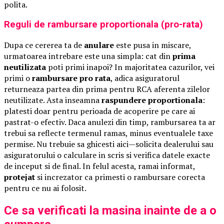
polita.
Reguli de rambursare proportionala (pro-rata)
Dupa ce cererea ta de
anulare
este pusa in miscare,
urmatoarea intrebare este una simpla: cat din
prima
neutilizata
poti primi inapoi? In majoritatea cazurilor, vei
primi o
rambursare pro rata
, adica asiguratorul
returneaza partea din prima pentru RCA aferenta zilelor
neutilizate. Asta inseamna
raspundere proportionala
:
platesti doar pentru perioada de acoperire pe care ai
pastrat-o efectiv. Daca anulezi din timp, rambursarea ta ar
trebui sa reflecte termenul ramas, minus eventualele taxe
permise. Nu trebuie sa ghicesti aici—solicita dealerului sau
asiguratorului o calculare in scris si verifica datele exacte
de inceput si de final. In felul acesta, ramai informat,
protejat
si increzator ca primesti o rambursare corecta
pentru ce nu ai folosit.
Ce sa verificati la masina inainte de a o