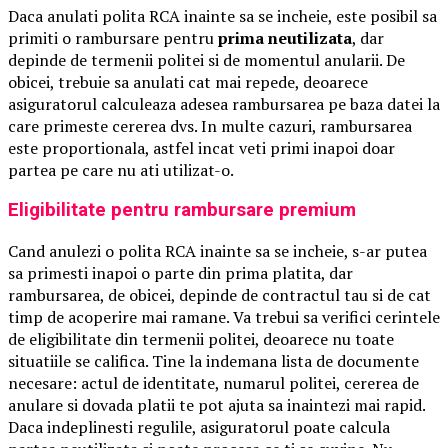
Daca anulati polita RCA inainte sa se incheie, este posibil sa
primiti o rambursare pentru
prima neutilizata
, dar
depinde de termenii politei si de momentul anularii. De
obicei, trebuie sa anulati cat mai repede, deoarece
asiguratorul calculeaza adesea rambursarea pe baza datei la
care primeste cererea dvs. In multe cazuri, rambursarea
este proportionala, astfel incat veti primi inapoi doar
partea pe care nu ati utilizat-o.
Eligibilitate pentru rambursare premium
Cand anulezi o polita RCA inainte sa se incheie, s-ar putea
sa primesti inapoi o parte din prima platita, dar
rambursarea, de obicei, depinde de contractul tau si de cat
timp de acoperire mai ramane. Va trebui sa verifici cerintele
de eligibilitate din termenii politei, deoarece nu toate
situatiile se califica. Tine la indemana lista de documente
necesare: actul de identitate, numarul politei, cererea de
anulare si dovada platii te pot ajuta sa inaintezi mai rapid.
Daca indeplinesti regulile, asiguratorul poate calcula