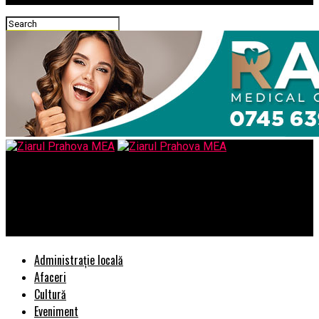
Ziarul Prahova MEA
Activitatea DNA sub conducerea lui Calin Nistor, analizata de
CSM
Administrație locală
Afaceri
Cultură
Eveniment