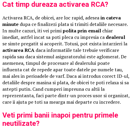
Cat timp dureaza activarea RCA?
Activarea RCA, de obicei, are loc rapid, adesea
in cateva
minute
dupa ce finalizezi plata si trimiti detaliile necesare.
In multe cazuri, iti vei primi
polita prin email
chiar
imediat, astfel incat sa poti pleca cu impresia ca
dealerul
se simte pregatit si acoperit. Totusi, pot exista intarzieri la
activarea RCA
daca informatiile tale trebuie verificare
rapida sau daca sistemul asiguratorului este aglomerat. De
asemenea, timpul de procesare al dealerului poate
influenta cat de repede apar toate datele pe numele tau,
mai ales in perioadele de varf. Daca ai introdus corect ID-ul,
detaliile despre masina si plata, de obicei te poti relaxa si sa
astepti putin. Cand cumperi impreuna cu altii la
reprezentanta, faci parte dintr-un proces usor si organizat,
care ii ajuta pe toti sa mearga mai departe cu incredere.
Veti primi banii inapoi pentru primele
neutilizate?