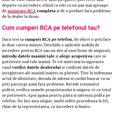
departe cu incredere, stiind ca esti cu un pas mai aproape
de
asigurare RCA
completa
si de o predare fara probleme
de la dealer la drum.
Cum cumperi RCA pe telefonul tau?
Daca vrei sa
cumperi RCA pe telefon
, de obicei o poti face
in doar cateva minute. Deschide o aplicatie mobila de
incredere pentru RCA sau un site al unei firme de asigurari,
introdu datele masinii tale
si
alege acoperirea
care se
potriveste noii tale masini. Te vei simti mai in siguranta
cand
verifici datele dealerului
si confirmi datele de
inregistrare ale masinii inainte sa platesti. Tine la indemana
actul de identitate, dovada de adresa si cardul bancar ca sa
poti parcurge pasii fara probleme. Revede rezumatul
politei, verifica numele proprietarului si asigura-te ca totul
se potriveste. Apoi apasa pentru plata si salveaza polita pe
telefon. Nu faci asta singur; multi soferi procedeaza la fel,
chiar de la reprezentanta, cu incredere si liniste.