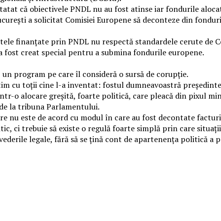
atat că obiectivele PNDL nu au fost atinse iar fondurile alocate
curești a solicitat Comisiei Europene să deconteze din fonduri
ctele finanțate prin PNDL nu respectă standardele cerute de Com
a fost creat special pentru a submina fondurile europene.
 un program pe care îl consideră o sursă de corupție.
m cu toții cine l-a inventat: fostul dumneavoastră președinte,
r-o alocare greșită, foarte politică, care pleacă din pixul mini
 de la tribuna Parlamentului.
are nu este de acord cu modul în care au fost decontate factur
, ci trebuie să existe o regulă foarte simplă prin care situațiil
derile legale, fără să se țină cont de apartenența politică a p