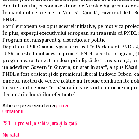
Auditul instituției conduse atunci de Nicolae Văcăroiu a const
În mandatul de premier al Vioricăi Dăncilă, Guvernul de la Bu
PNDL.
Forul european s-a opus acestei inițiative, pe motiv că proie
În plus, experții executivului european au transmis că PNDL 
Program netransparent și discreționar politic
Deputatul USR Claudiu Năsui a criticat în Parlament PNDL 2,
„USR nu este fanul acestui proiect PNDL, acestui program, ști
program caracterizat nu doar prin lipsă de transparență, print
un adevărat Guvern în Guvern, un stat în stat”, a spus Năsui
PNDL a fost criticat și de premierul liberal Ludovic Orban, c
punctul nostru de vedere plățile nu trebuie condiționate politic
în care sunt depuse, în măsura în care sunt conforme cu preve
decontările lucrărilor efectuate“.
Articole pe aceiasi tema:
prima
Urmatorul
PSD, un proiect, o echipă, ura și la gară
Nu ratati