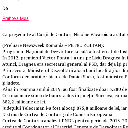
De
Prahova Mea
Ca președinte al Curții de Conturi, Nicolae Văcăroiu a arătat
(Preluare Newsweek Romania – PETRU ZOLTAN):
Programul Național de Dezvoltare Locală a fost creat de fos
În 2012, premierul Victor Ponta l-a uns pe Liviu Dragnea în f
Atunci, Dragnea era secretarul general al PSD, dar deja își pr
Prin acesta, Ministerul Dezvoltării aloca bani localităților di
Conform declarațiilor făcute de Daniel Suciu, fost ministru P
și județe.
Până în toamna anului 2019, au fost finalizate doar 3.280 de
Cea mai mare sumă de bani s-a dus în județul Suceava, căruia i 
882,2 milioane de lei.
Județului Teleorman i-a fost alocați 875,8 milioane de lei, iar
Distrus de Curtea de Conturi și de Comisia Europeană
Curtea de Conturi a analizat PNDL pentru perioada 2013-2014,
credite și Coordonator al Direcției Generale de Dezvoltare R