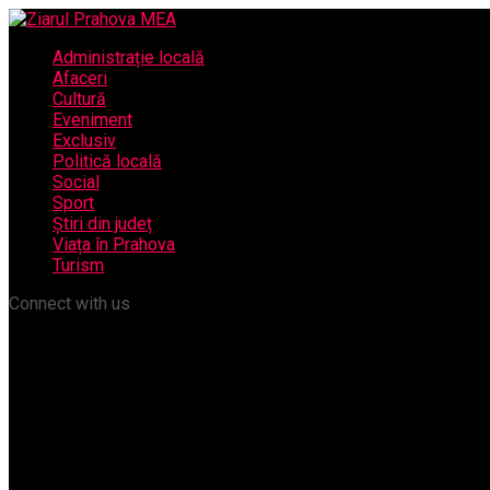
Administrație locală
Afaceri
Cultură
Eveniment
Exclusiv
Politică locală
Social
Sport
Știri din județ
Viața în Prahova
Turism
Connect with us