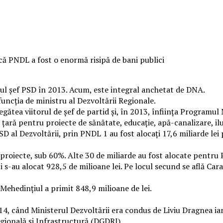
 că PNDL a fost o enormă risipă de bani publici
tul șef PSD în 2013. Acum, este integral anchetat de DNA.
uncția de ministru al Dezvoltării Regionale.
egătea viitorul de șef de partid și, în 2013, înființa Programul
n țară pentru proiecte de sănătate, educație, apă-canalizare, il
SD al Dezvoltării, prin PNDL 1 au fost alocați 17,6 miliarde le
 proiecte, sub 60%. Alte 30 de miliarde au fost alocate pentru
s-au alocat 928,5 de milioane lei. Pe locul secund se află Caraş
 Mehedinţiul a primit 848,9 milioane de lei.
 când Ministerul Dezvoltării era condus de Liviu Dragnea iar 
egională și Infrastructură (DGDRI).