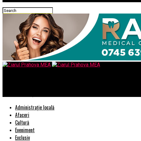
Ziarul Prahova MEA
Programul Național de Dezvoltare Locală distrus de Curtea de Co
Administrație locală
Afaceri
Cultură
Eveniment
Exclusiv