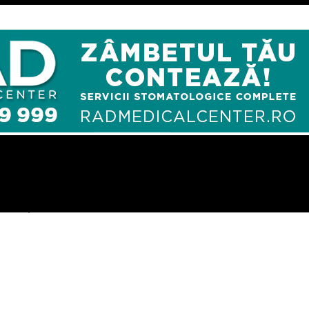
nturi și de Comisia Europeană, este integral anchetat de DNA.