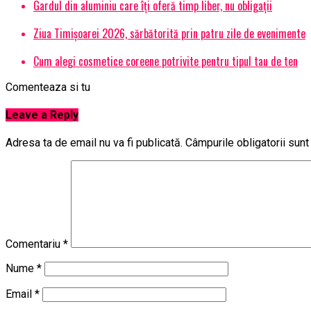
Gardul din aluminiu care îți oferă timp liber, nu obligații
Ziua Timișoarei 2026, sărbătorită prin patru zile de evenimente
Cum alegi cosmetice coreene potrivite pentru tipul tau de ten
Comenteaza si tu
Leave a Reply
Adresa ta de email nu va fi publicată.
Câmpurile obligatorii sun
Comentariu
*
Nume
*
Email
*