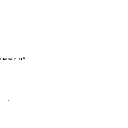
t marcate cu
*