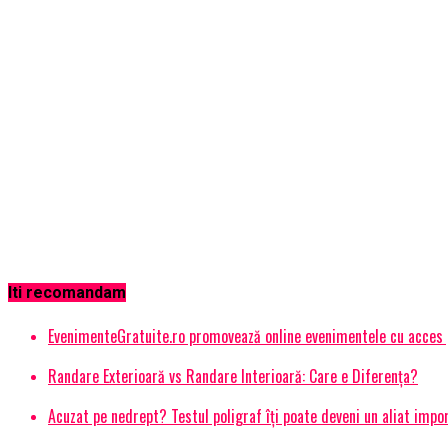
Iti recomandam
EvenimenteGratuite.ro promovează online evenimentele cu acces
Randare Exterioară vs Randare Interioară: Care e Diferența?
Acuzat pe nedrept? Testul poligraf îţi poate deveni un aliat impo