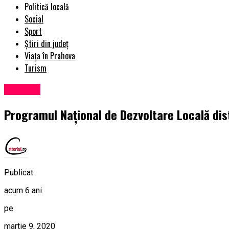
Politică locală
Social
Sport
Știri din județ
Viața în Prahova
Turism
Exclusiv
Programul Național de Dezvoltare Locală dis
Publicat
acum 6 ani
pe
martie 9, 2020