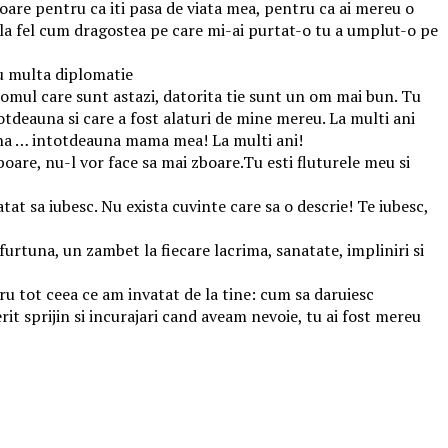
toare pentru ca iti pasa de viata mea, pentru ca ai mereu o
a la fel cum dragostea pe care mi-ai purtat-o tu a umplut-o pe
cu multa diplomatie
z omul care sunt astazi, datorita tie sunt un om mai bun. Tu
totdeauna si care a fost alaturi de mine mereu. La multi ani
una … intotdeauna mama mea! La multi ani!
o boare, nu-l vor face sa mai zboare.Tu esti fluturele meu si
tat sa iubesc. Nu exista cuvinte care sa o descrie! Te iubesc,
furtuna, un zambet la fiecare lacrima, sanatate, impliniri si
u tot ceea ce am invatat de la tine: cum sa daruiesc
rit sprijin si incurajari cand aveam nevoie, tu ai fost mereu