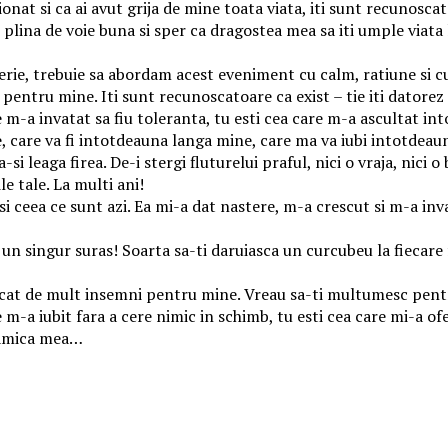
nat si ca ai avut grija de mine toata viata, iti sunt recunosca
 plina de voie buna si sper ca dragostea mea sa iti umple viat
erie, trebuie sa abordam acest eveniment cu calm, ratiune si 
 pentru mine. Iti sunt recunoscatoare ca exist – tie iti datore
re m-a invatat sa fiu toleranta, tu esti cea care m-a ascultat in
, care va fi intotdeauna langa mine, care ma va iubi intotdea
i leaga firea. De-i stergi fluturelui praful, nici o vraja, nici 
e tale. La multi ani!
si ceea ce sunt azi. Ea mi-a dat nastere, m-a crescut si m-a inva
un singur suras! Soarta sa-ti daruiasca un curcubeu la fiecare 
e cat de mult insemni pentru mine. Vreau sa-ti multumesc pentr
m-a iubit fara a cere nimic in schimb, tu esti cea care mi-a ofe
mamica mea…