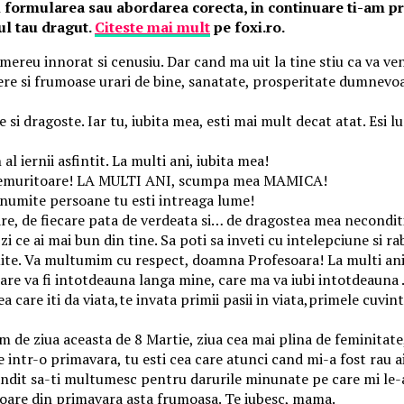
ti formularea sau abordarea corecta, in continuare ti-am pre
jul tau dragut.
Citeste mai mult
pe foxi.ro.
e mereu innorat si cenusiu. Dar cand ma uit la tine stiu ca va v
ere si frumoase urari de bine, sanatate, prosperitate dumnevoas
 si dragoste. Iar tu, iubita mea, esti mai mult decat atat. Esi l
l iernii asfintit. La multi ani, iubita mea!
 fi nemuritoare! LA MULTI ANI, scumpa mea MAMICA!
numite persoane tu esti intreaga lume!
soare, de fiecare pata de verdeata si… de dragostea mea necondit
i ce ai mai bun din tine. Sa poti sa inveti cu intelepciune si ra
aruite. Va multumim cu respect, doamna Profesoara! La multi ani
care va fi intotdeauna langa mine, care ma va iubi intotdeau
re iti da viata,te invata primii pasii in viata,primele cuvint
um de ziua aceasta de 8 Martie, ziua cea mai plina de feminitate
tr-o primavara, tu esti cea care atunci cand mi-a fost rau ai f
ndit sa-ti multumesc pentru darurile minunate pe care mi le-a
soare din primavara asta frumoasa. Te iubesc, mama.