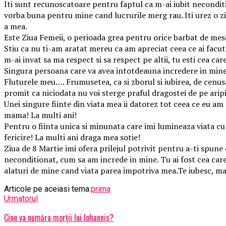
Iti sunt recunoscatoare pentru faptul ca m-ai iubit neconditio
vorba buna pentru mine cand lucrurile merg rau. Iti urez o zi
a mea.
Este Ziua Femeii, o perioada grea pentru orice barbat de mes
Stiu ca nu ti-am aratat mereu ca am apreciat ceea ce ai facut
m-ai invat sa ma respect si sa respect pe altii, tu esti cea ca
Singura persoana care va avea intotdeauna incredere in mine
Fluturele meu…. Frumusetea, ca si zborul si iubirea, de cenusa-s
promit ca niciodata nu voi sterge praful dragostei de pe aripil
Unei singure fiinte din viata mea ii datorez tot ceea ce eu am 
mama! La multi ani!
Pentru o fiinta unica si minunata care imi lumineaza viata cu 
fericire! La multi ani draga mea sotie!
Ziua de 8 Martie imi ofera prilejul potrivit pentru a-ti spun
neconditionat, cum sa am increde in mine. Tu ai fost cea care 
alaturi de mine cand viata parea impotriva mea.Te iubesc, 
Articole pe aceiasi tema:
prima
Urmatorul
Cine va număra morții lui Iohannis?