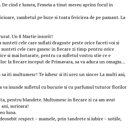
ce. De cind e lumea, Femeia a tinut mereu aprins focul in
cioare, zambetul pe buze si toata fericirea de pe pamant. La
curat. Un 8 Martie insorit!
sunteti cele care suflati dragoste peste orice faceti voi si
 sunteti cele care gasesc in fiecare zi timp pentru orice
ice si mai hotarate, pentru ca sufletul vostru stie ce e
 loc la fiecare inceput de Primavara, sa va aduca un omagiu…
a iti multumesc! Te iubesc si iti urez un sincer La multi ani,
sa va inunde sufletul cu bucurie si cu parfumul tuturor florilor
ta, pentru blandete. Multumesc in fiecare zi ca am avut
 ani, surioara!
reo luna.
deosebit respect – mamele, prin tandrete si iubire – sotiile,