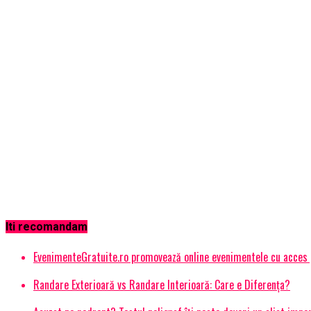
Iti recomandam
EvenimenteGratuite.ro promovează online evenimentele cu acces
Randare Exterioară vs Randare Interioară: Care e Diferența?