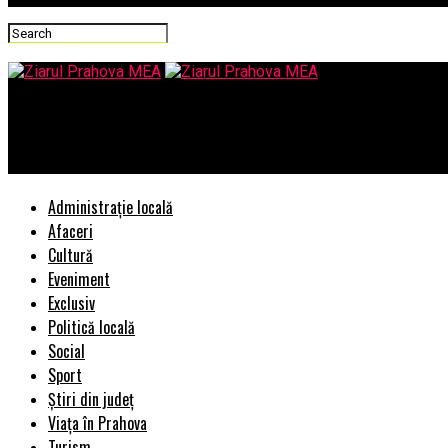
Ziarul Prahova MEA
I-a fugit „mireasa” lui Werner/Cine credeti ca va fi viitoarea „
Administrație locală
Afaceri
Cultură
Eveniment
Exclusiv
Politică locală
Social
Sport
Știri din județ
Viața în Prahova
Turism