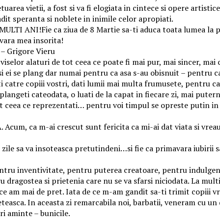
area vietii, a fost si va fi elogiata in cintece si opere artisti
adit speranta si noblete in inimile celor apropiati.
ULTI ANI!Fie ca ziua de 8 Martie sa-ti aduca toata lumea la pi
vara mea insorita!
. – Grigore Vieru
 viselor alaturi de tot ceea ce poate fi mai pur, mai sincer, mai 
i ei se plang dar numai pentru ca asa s-au obisnuit – pentru ca 
i catre copiii vostri, dati lumii mai multa frumusete, pentru ca
plangeti cateodata, o luati de la capat in fiecare zi, mai putern
ot ceea ce reprezentati… pentru voi timpul se opreste putin in
um, ca m-ai crescut sunt fericita ca mi-ai dat viata si vreau s
i zile sa va insoteasca pretutindeni…si fie ca primavara iubirii 
entru inventivitate, pentru puterea creatoare, pentru indulgen
 dragostea si prietenia care nu se va sfarsi niciodata. La multi
ce am mai de pret. Iata de ce m-am gandit sa-ti trimit copiii v
eteasca. In aceasta zi remarcabila noi, barbatii, veneram cu un 
ri aminte – bunicile.