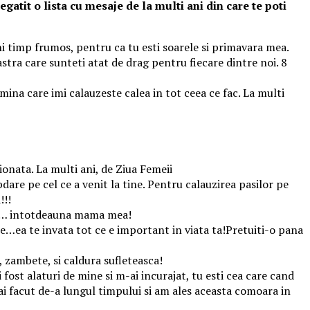
gatit o lista cu mesaje de la multi ani din care te poti
eni timp frumos, pentru ca tu esti soarele si primavara mea.
tra care sunteti atat de drag pentru fiecare dintre noi. 8
umina care imi calauzeste calea in tot ceea ce fac. La multi
ionata. La multi ani, de Ziua Femeii
bdare pe cel ce a venit la tine. Pentru calauzirea pasilor pe
!!!
na … intotdeauna mama mea!
e…ea te invata tot ce e important in viata ta!Pretuiti-o pana
, zambete, si caldura sufleteasca!
ost alaturi de mine si m-ai incurajat, tu esti cea care cand
i facut de-a lungul timpului si am ales aceasta comoara in