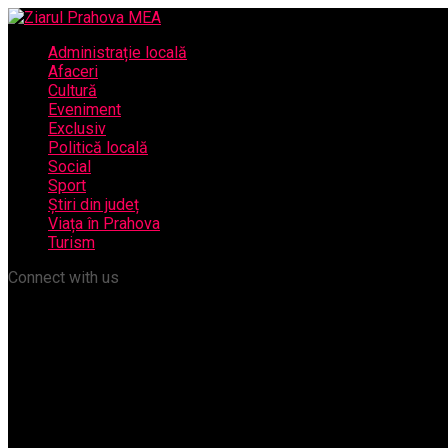
Administrație locală
Afaceri
Cultură
Eveniment
Exclusiv
Politică locală
Social
Sport
Știri din județ
Viața în Prahova
Turism
Connect with us