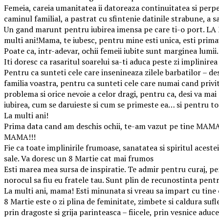
Femeia, careia umanitatea ii datoreaza continuitatea si perpetu
caminul familial, a pastrat cu sfintenie datinile strabune, a s
Un gand marunt pentru iubirea imensa pe care ti-o port. LA M
multi ani!Mama, te iubesc, pentru mine esti unica, esti prima
Poate ca, intr-adevar, ochii femeii iubite sunt marginea lumii
Iti doresc ca rasaritul soarelui sa-ti aduca peste zi implinirea
Pentru ca sunteti cele care insenineaza zilele barbatilor – des
familia voastra, pentru ca sunteti cele care numai cand privit
problema si orice nevoie a celor dragi, pentru ca, desi va mai 
iubirea, cum se daruieste si cum se primeste ea… si pentru t
La multi ani!
Prima data cand am deschis ochii, te-am vazut pe tine MAMA. Ac
MAMA!!!
Fie ca toate implinirile frumoase, sanatatea si spiritul aceste
sale. Va doresc un 8 Martie cat mai frumos
Esti marea mea sursa de inspiratie. Te admir pentru curaj, p
norocul sa fiu eu fratele tau. Sunt plin de recunostinta pentru
La multi ani, mama! Esti minunata si vreau sa impart cu tine 
8 Martie este o zi plina de feminitate, zimbete si caldura sufl
prin dragoste si grija parinteasca – fiicele, prin vesnice aduce