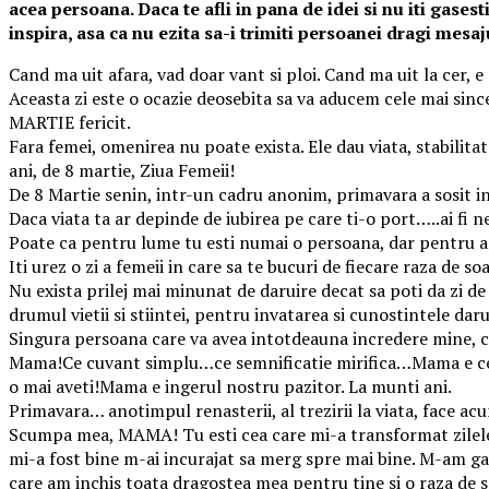
acea persoana. Daca te afli in pana de idei si nu iti gases
inspira, asa ca nu ezita sa-i trimiti persoanei dragi mesa
Cand ma uit afara, vad doar vant si ploi. Cand ma uit la cer, 
Aceasta zi este o ocazie deosebita sa va aducem cele mai sinc
MARTIE fericit.
Fara femei, omenirea nu poate exista. Ele dau viata, stabilitate
ani, de 8 martie, Ziua Femeii!
De 8 Martie senin, intr-un cadru anonim, primavara a sosit in a
Daca viata ta ar depinde de iubirea pe care ti-o port…..ai
Poate ca pentru lume tu esti numai o persoana, dar pentru a
Iti urez o zi a femeii in care sa te bucuri de fiecare raza de 
Nu exista prilej mai minunat de daruire decat sa poti da zi de z
drumul vietii si stiintei, pentru invatarea si cunostintele d
Singura persoana care va avea intotdeauna incredere mine, 
Mama!Ce cuvant simplu…ce semnificatie mirifica…Mama e cea ca
o mai aveti!Mama e ingerul nostru pazitor. La munti ani.
Primavara… anotimpul renasterii, al trezirii la viata, face ac
Scumpa mea, MAMA! Tu esti cea care mi-a transformat zilele in
mi-a fost bine m-ai incurajat sa merg spre mai bine. M-am ga
care am inchis toata dragostea mea pentru tine si o raza de 