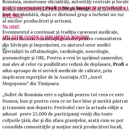
România, numeroase oficialități, autorități centrale și locale
și alți reprezentanți
Profi
și
Mega Image
. Startul oficial a
MESAJE HALUCINANTE CATRE ROMANI: AUTORITATILE SE CONTRAZIC LA
fost dat sâmbătă, după ce distinsul grup a încheiat un tur
NIVEL INALT
al micilor producători și artizani.
Nu ratati
Evenimentul a continuat și tradiția caravanei medicale,
APEL CĂTRE GUVERN ȘI PARLAMENTUL ROMÂNIEI
oferind din nou consultații gratuite pentru comunitatea
din Săvârșin și împrejurimi, cu ajutorul unor medici
specialiști în oftalmologie, cardiologie, neurologie,
pneumologie și ORL. Pentru a veni în sprijinul oamenilor,
mai ales al celor cu posibilitate redusă de deplasare,
Profi
a
adus aproape de ei servicii medicale de calitate, prin
implicarea experților de la Asociația ATI „Aurel
Mogoșeanu” din Timișoara.
„Suflet de România este o oglindă pentru tot ceea ce este
frumos, bun și pentru ceea ce ne face bine și merită păstrat
și transmis mai departe. Festivalul care la actuala ediție a
adunat peste 25.000 de participanți veniți din toate
colțurile țării, dar și din afara granițelor, arată cum se pot
consolida comunitățile și susține micii producători locali,