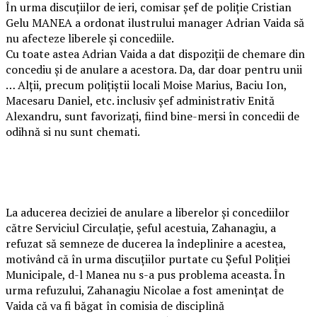
În urma discuțiilor de ieri, comisar şef de poliţie Cristian
Gelu MANEA a ordonat ilustrului manager Adrian Vaida să
nu afecteze liberele și concediile.
Cu toate astea Adrian Vaida a dat dispoziții de chemare din
concediu și de anulare a acestora. Da, dar doar pentru unii
… Alții, precum polițiștii locali Moise Marius, Baciu Ion,
Macesaru Daniel, etc. inclusiv șef administrativ Enită
Alexandru, sunt favorizați, fiind bine-mersi în concedii de
odihnă si nu sunt chemati.
La aducerea deciziei de anulare a liberelor și concediilor
către Serviciul Circulație, șeful acestuia, Zahanagiu, a
refuzat să semneze de ducerea la îndeplinire a acestea,
motivând că în urma discuțiilor purtate cu Șeful Poliției
Municipale, d-l Manea nu s-a pus problema aceasta. În
urma refuzului, Zahanagiu Nicolae a fost amenințat de
Vaida că va fi băgat în comisia de disciplină