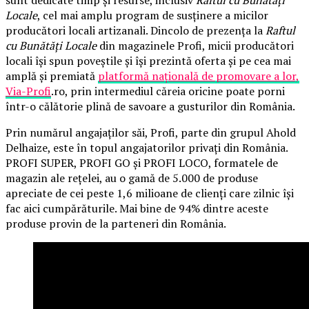
sunt dedicate timp și resurse, inclusiv
Raftul cu Bunătăți
Locale
, cel mai amplu program de susținere a micilor
producători locali artizanali. Dincolo de prezența la
Raftul
cu Bunătăți Locale
din magazinele Profi, micii producători
locali își spun poveștile și își prezintă oferta și pe cea mai
amplă și premiată
platformă națională de promovare a lor,
Via-Profi
.ro, prin intermediul căreia oricine poate porni
într-o călătorie plină de savoare a gusturilor din România.
Prin numărul angajaților săi, Profi, parte din grupul Ahold
Delhaize, este în topul angajatorilor privați din România.
PROFI SUPER, PROFI GO și PROFI LOCO, formatele de
magazin ale rețelei, au o gamă de 5.000 de produse
apreciate de cei peste 1,6 milioane de clienți care zilnic își
fac aici cumpărăturile. Mai bine de 94% dintre aceste
produse provin de la parteneri din România.