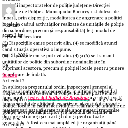
(4) Șefii inspectoratelor de poliție județene/Direcției
Generale de Poliție a Municipiului București stabilesc, de
îndată, prin dispoziție, modalitatea de angrenare a poliției
locale în cadrul activităților realizate de unitățile de poliție
Publicat
din subordine, precum și responsabilitățile și modul de
acum 3 luni
acțiune al acestora.
(5) Dispozițiile emise potrivit alin. (4) se modifică atunci
pe
când situația operativă o impune.
(6) Dispozițiile emise potrivit alin. (4) și (5) se transmit
mai 11, 2026
unităților de poliție din subordine nominalizate în
De
cuprinsul acestora, precum și poliției locale pentru punere
în aplicare de îndată.
Succes
Articolul 2
În aplicarea prezentului ordin, inspectorul general al
Pentru al patrulea an consecutiv, în ultimul weekend al
Inspectoratului General al Poliției Române poate emite
lunii aprilie,
festivalul
Suflet de România
a readus la viață
dispoziții cu privire la stabilirea modalității de angrenare a
lumea satului de altădată, cu artizani ai gustului autentic,
poliției locale în cadrul activităților realizate de unitățile de
meșteșugari gata să arate tainele unor meserii transmise
poliție, a responsabilităților și a modului de acțiune al
din moși-strămoși și cu artiști din și pentru toate
acesteia.
generațiile. A fost cea mai amplă ediție organizată până
Articolul 3