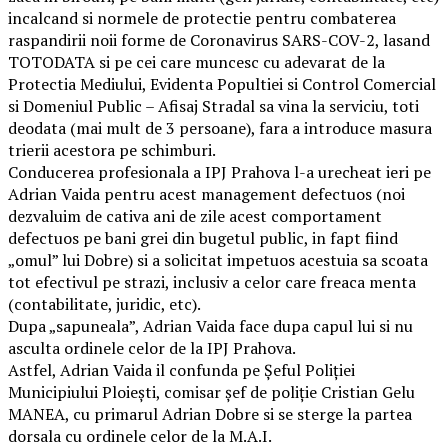
incalcand si normele de protectie pentru combaterea
raspandirii noii forme de Coronavirus SARS-COV-2, lasand
TOTODATA si pe cei care muncesc cu adevarat de la
Protectia Mediului, Evidenta Popultiei si Control Comercial
si Domeniul Public – Afisaj Stradal sa vina la serviciu, toti
deodata (mai mult de 3 persoane), fara a introduce masura
trierii acestora pe schimburi.
Conducerea profesionala a IPJ Prahova l-a urecheat ieri pe
Adrian Vaida pentru acest management defectuos (noi
dezvaluim de cativa ani de zile acest comportament
defectuos pe bani grei din bugetul public, in fapt fiind
„omul” lui Dobre) si a solicitat impetuos acestuia sa scoata
tot efectivul pe strazi, inclusiv a celor care freaca menta
(contabilitate, juridic, etc).
Dupa „sapuneala”, Adrian Vaida face dupa capul lui si nu
asculta ordinele celor de la IPJ Prahova.
Astfel, Adrian Vaida il confunda pe Şeful Poliţiei
Municipiului Ploieşti, comisar şef de poliţie Cristian Gelu
MANEA, cu primarul Adrian Dobre si se sterge la partea
dorsala cu ordinele celor de la M.A.I.