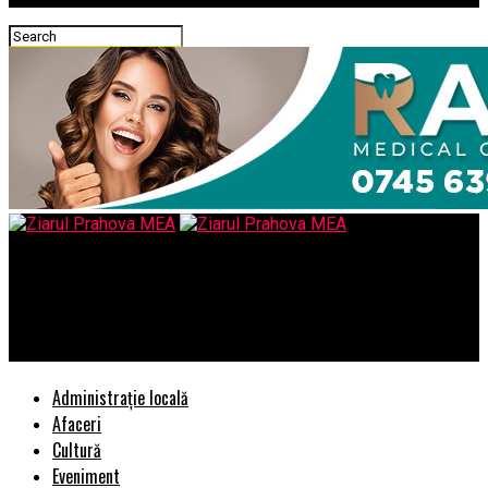
Ziarul Prahova MEA
In plina epidemie cu SARS-Cov-2 – americanii au debarcat in
Germania peste 70.000 de militari
Administrație locală
Afaceri
Cultură
Eveniment