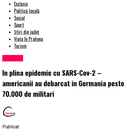
Exclusiv
Politică locală
Social
Sport
Știri din județ
Viața în Prahova
Turism
Exclusiv
In plina epidemie cu SARS-Cov-2 –
americanii au debarcat in Germania peste
70.000 de militari
Publicat