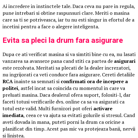
Ai incredere in instinctele tale. Daca ceva nu pare in regula,
pune intrebari si obtine raspunsuri clare. Meriti o masina
care sa ti se potriveasca, iar tu nu esti singur in efortul de a
incetini pentru a face o alegere inteligenta.
Evita sa pleci la drum fara asigurare
Dupa ce ati verificat masina si va simtiti bine cu ea, nu lasati
vanzarea sa avanseze pana cand stiti ca partea de
asigurari
este rezolvata. Meritati sa plecati de la dealer increzatori,
nu ingrijorati ca veti conduce fara asigurare. Cereti detaliile
RCA
inainte sa semnati si
confirmati ora de incepere a
politei
, astfel incat sa coincida cu momentul in care va
preluati masina. Daca dealerul ofera suport, folositi-l, dar
faceti totusi verificarile dvs. online ca sa va asigurati ca
totul este valid. Multi furnizori pot oferi
activare
imediata
, ceea ce va ajuta sa evitati golurile si stresul. Cand
aveti dovada in mana, puteti porni la drum ca oricine a
planificat din timp. Acest pas mic va protejeaza banii, nervii
si linistea.