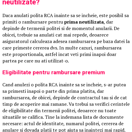
neutilizate?
Daca anulati polita RCA inainte sa se incheie, este posibil sa
primiti o rambursare pentru
prima neutilizata
, dar
depinde de termenii politei si de momentul anularii. De
obicei, trebuie sa anulati cat mai repede, deoarece
asiguratorul calculeaza adesea rambursarea pe baza datei la
care primeste cererea dvs. In multe cazuri, rambursarea
este proportionala, astfel incat veti primi inapoi doar
partea pe care nu ati utilizat-o.
Eligibilitate pentru rambursare premium
Cand anulezi o polita RCA inainte sa se incheie, s-ar putea
sa primesti inapoi o parte din prima platita, dar
rambursarea, de obicei, depinde de contractul tau si de cat
timp de acoperire mai ramane. Va trebui sa verifici cerintele
de eligibilitate din termenii politei, deoarece nu toate
situatiile se califica. Tine la indemana lista de documente
necesare: actul de identitate, numarul politei, cererea de
anulare si dovada platii te pot ajuta sa inaintezi mai rapid.