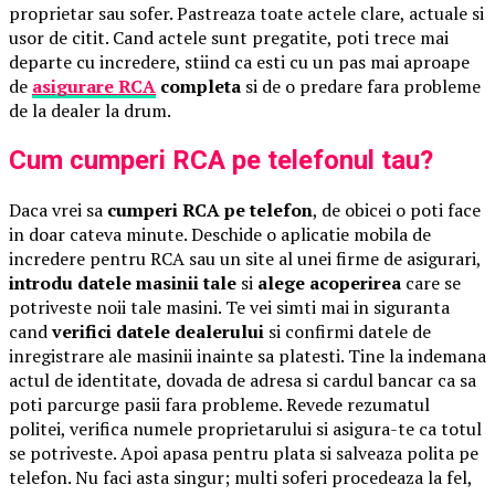
proprietar sau sofer. Pastreaza toate actele clare, actuale si
usor de citit. Cand actele sunt pregatite, poti trece mai
departe cu incredere, stiind ca esti cu un pas mai aproape
de
asigurare RCA
completa
si de o predare fara probleme
de la dealer la drum.
Cum cumperi RCA pe telefonul tau?
Daca vrei sa
cumperi RCA pe telefon
, de obicei o poti face
in doar cateva minute. Deschide o aplicatie mobila de
incredere pentru RCA sau un site al unei firme de asigurari,
introdu datele masinii tale
si
alege acoperirea
care se
potriveste noii tale masini. Te vei simti mai in siguranta
cand
verifici datele dealerului
si confirmi datele de
inregistrare ale masinii inainte sa platesti. Tine la indemana
actul de identitate, dovada de adresa si cardul bancar ca sa
poti parcurge pasii fara probleme. Revede rezumatul
politei, verifica numele proprietarului si asigura-te ca totul
se potriveste. Apoi apasa pentru plata si salveaza polita pe
telefon. Nu faci asta singur; multi soferi procedeaza la fel,