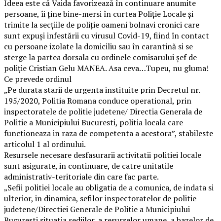
Ideea este că Vaida favorizează în continuare anumite
persoane, îi ține bine-mersi în curtea Poliție Locale și
trimite la secțiile de poliție oameni bolnavi cronici care
sunt expuși infestării cu virusul Covid-19, fiind în contact
cu persoane izolate la domiciliu sau în carantină si se
sterge la partea dorsala cu ordinele comisarului şef de
poliţie Cristian Gelu MANEA. Asa ceva…Tupeu, nu gluma!
Ce prevede ordinul
„Pe durata starii de urgenta instituite prin Decretul nr.
195/2020, Politia Romana conduce operational, prin
inspectoratele de politie judetene/ Directia Generala de
Politie a Municipiului Bucuresti, politia locala care
functioneaza in raza de competenta a acestora”, stabileste
articolul 1 al ordinului.
Resursele necesare desfasurarii activitatii politiei locale
sunt asigurate, in continuare, de catre unitatile
administrativ-teritoriale din care fac parte.
„Sefii politiei locale au obligatia de a comunica, de indata si
ulterior, in dinamica, sefilor inspectoratelor de politie
judetene/Directiei Generale de Politie a Municipiului
Bucuresti situatia sediilor, a resurselor umane, a bazelor de