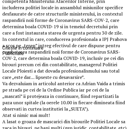
competenta Ministerului Afacerilor Interne, prin
includerea politiei locale in ansamblul misiunilor specifice
desfasurate de catre structurile ministerului, in contextul
raspandirii noii forme de Coronavirus SARS-COV-2, care
determina boala COVID-19 si in temeiul decretului prin
care a fost instaurata starea de urgenta pentru 30 de zile.
In contextul in care, conducerea profesionala a IPJ Prahova
a scos pe „teren” intreg efectivul de care dispune pentru
Citeste in continuare
combaterea raspandirii noii forme de Coronavirus SARS-
Publicitate
COV-2, care determina boala COVID-19, inclusiv pe cei din
birouri precum cei din contabilitate, managerul Politiei
Locale Ploiesti a dat dovada profesionalismului sau total
care „este dar… lipseste cu desavarsire”.
Va dezvaluiam in articolul anterior ca Adrian Vaida a trimis
pe strada pe cei de la Ordine Publica iar pe cei de la
„mascati” ii protejeaza in continuare, fiind repartizati la
paza unor spitale (la oerele 10.00 in fiecare dimineata fiind
observati in curtea institutiei la „SUETA”).
Atat si nimic mai mult!
A lasat o groaza de mascarici din birourile Politiei Locale sa
zaca in birouri, pe bani multi (gen juridic, contabilitate, etc)