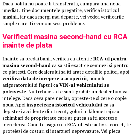
Daca polita nu poate fi transferata, cumpara una noua
imediat. Tine documentele pregatite, verifica istoricul
masinii, iar daca mergi mai departe, vei vedea verificarile
simple care iti economisesc probleme.
Verificati masina second-hand cu RCA
inainte de plata
Inainte sa predai banii, verifica cu atentie
RCA-ul pentru
masina second-hand
ca sa stii exact ce semnezi si pentru
ce platesti. Cere dealerului sa iti arate detaliile politei, apoi
verifica data de incepere a acoperirii
, numele
asiguratorului si faptul ca
VIN-ul vehiculului se
potriveste
. Nu trebuie sa te simti grabit; un dealer bun va
intelege. Daca ceva pare neclar, opreste-te si cere o copie
noua. Apoi
inspecteaza istoricul vehiculului
ca sa
depistezi accidente din trecut, goluri in kilometraj sau
schimbari de proprietate care ar putea sa iti afecteze
increderea. Cand te asiguri ca RCA-ul este activ si corect, te
protejezi de costuri si intarzieri neprevazute. Vei pleca