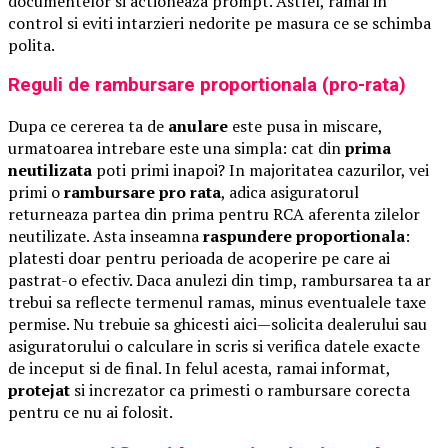
documentelor si actioneaza prompt. Astfel, ramai in
control si eviti intarzieri nedorite pe masura ce se schimba
polita.
Reguli de rambursare proportionala (pro-rata)
Dupa ce cererea ta de
anulare
este pusa in miscare,
urmatoarea intrebare este una simpla: cat din
prima
neutilizata
poti primi inapoi? In majoritatea cazurilor, vei
primi o
rambursare pro rata
, adica asiguratorul
returneaza partea din prima pentru RCA aferenta zilelor
neutilizate. Asta inseamna
raspundere proportionala
:
platesti doar pentru perioada de acoperire pe care ai
pastrat-o efectiv. Daca anulezi din timp, rambursarea ta ar
trebui sa reflecte termenul ramas, minus eventualele taxe
permise. Nu trebuie sa ghicesti aici—solicita dealerului sau
asiguratorului o calculare in scris si verifica datele exacte
de inceput si de final. In felul acesta, ramai informat,
protejat
si increzator ca primesti o rambursare corecta
pentru ce nu ai folosit.