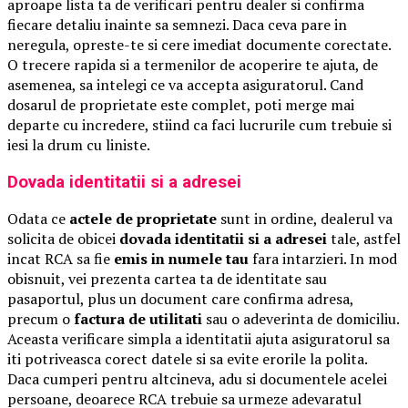
aproape lista ta de verificari pentru dealer si confirma
fiecare detaliu inainte sa semnezi. Daca ceva pare in
neregula, opreste-te si cere imediat documente corectate.
O trecere rapida si a termenilor de acoperire te ajuta, de
asemenea, sa intelegi ce va accepta asiguratorul. Cand
dosarul de proprietate este complet, poti merge mai
departe cu incredere, stiind ca faci lucrurile cum trebuie si
iesi la drum cu liniste.
Dovada identitatii si a adresei
Odata ce
actele de proprietate
sunt in ordine, dealerul va
solicita de obicei
dovada identitatii si a adresei
tale, astfel
incat RCA sa fie
emis in numele tau
fara intarzieri. In mod
obisnuit, vei prezenta cartea ta de identitate sau
pasaportul, plus un document care confirma adresa,
precum o
factura de utilitati
sau o adeverinta de domiciliu.
Aceasta verificare simpla a identitatii ajuta asiguratorul sa
iti potriveasca corect datele si sa evite erorile la polita.
Daca cumperi pentru altcineva, adu si documentele acelei
persoane, deoarece RCA trebuie sa urmeze adevaratul