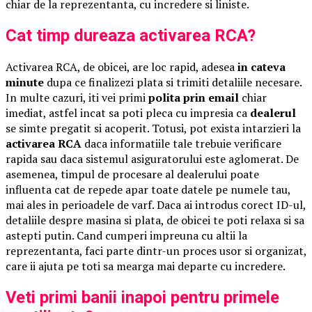
chiar de la reprezentanta, cu incredere si liniste.
Cat timp dureaza activarea RCA?
Activarea RCA, de obicei, are loc rapid, adesea
in cateva
minute
dupa ce finalizezi plata si trimiti detaliile necesare.
In multe cazuri, iti vei primi
polita prin email
chiar
imediat, astfel incat sa poti pleca cu impresia ca
dealerul
se simte pregatit si acoperit. Totusi, pot exista intarzieri la
activarea RCA
daca informatiile tale trebuie verificare
rapida sau daca sistemul asiguratorului este aglomerat. De
asemenea, timpul de procesare al dealerului poate
influenta cat de repede apar toate datele pe numele tau,
mai ales in perioadele de varf. Daca ai introdus corect ID-ul,
detaliile despre masina si plata, de obicei te poti relaxa si sa
astepti putin. Cand cumperi impreuna cu altii la
reprezentanta, faci parte dintr-un proces usor si organizat,
care ii ajuta pe toti sa mearga mai departe cu incredere.
Veti primi banii inapoi pentru primele