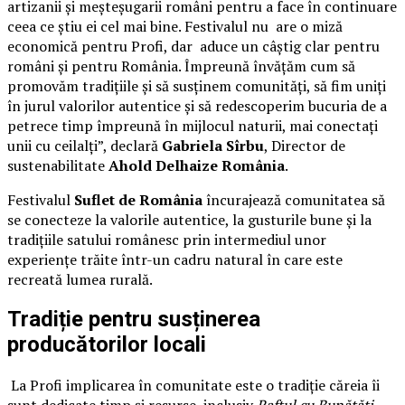
artizanii și meșteșugarii români pentru a face în continuare
ceea ce știu ei cel mai bine. Festivalul nu are o miză
economică pentru Profi, dar aduce un câștig clar pentru
români și pentru România. Împreună învățăm cum să
promovăm tradițiile și să susținem comunități, să fim uniți
în jurul valorilor autentice și să redescoperim bucuria de a
petrece timp împreună în mijlocul naturii, mai conectați
unii cu ceilalți”, declară
Gabriela Sîrbu
, Director de
sustenabilitate
Ahold Delhaize România
.
Festivalul
Suflet de România
încurajează comunitatea să
se conecteze la valorile autentice, la gusturile bune și la
tradițiile satului românesc prin intermediul unor
experiențe trăite într-un cadru natural în care este
recreată lumea rurală.
Tradiție pentru susținerea
producătorilor locali
La Profi implicarea în comunitate este o tradiție căreia îi