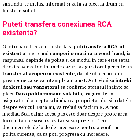
simtindu-te inclus, informat si gata sa pleci la drum cu
liniste in suflet.
Puteti transfera conexiunea RCA
existenta?
O intrebare frecventa este daca poti
transfera RCA-ul
existent
atunci cand
cumperi o masina second-hand
, iar
raspunsul depinde de polita si de modul in care este setat
de catre vanzator. In unele cazuri, asiguratorul permite un
transfer al acoperirii existente
, dar de obicei nu poti
presupune ca se va intampla automat. Ar trebui sa
intrebi
dealerul sau vanzatorul
sa confirme statusul inainte sa
pleci.
Daca polita ramane valabila
, asigura-te ca
asiguratorul accepta schimbarea proprietarului si a datelor
despre vehicul. Daca nu, va trebui sa faci un RCA nou
imediat. Stai calm: acest pas este doar despre protejarea
locului tau pe sosea si evitarea surprizelor. Cere
documentele de la dealer necesare pentru a confirma
polita curenta, ca sa poti progresa cu incredere.