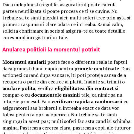
Daca indeplinesti regulile, asiguratorul poate calcula
partea neutilizata si poate procesa ce ti se cuvine. Nu
trebuie sa te simti pierdut aici; multi soferi trec prin asta si
primesc raspunsuri clare odata ce intreaba. Ramai calm,
solicita confirmare in scris si asigura-te ca toate detaliile
corespund inregistrarilor tale.
Anularea politicii la momentul potrivit
Momentul anularii
poate face o diferenta reala in faptul
daca primesti bani inapoi pentru
primele neutilizate
. Daca
actionezi curand dupa vanzare, iti poti proteja sansa de a
recupera o parte din ceea ce ai platit. Inainte sa trimiti o
anulare polita
, verifica
eligibilitatea din contract
si
compar-o cu
documentele masinii
tale, ca nimic sa nu
intarzie procesul. Fa o
verificare rapida a rambursarii
cu
asiguratorul sau brokerul si intreaba exact ce data vor
folosi pentru a opri acoperirea. Nu trebuie sa te simti
singur(a) in acest pas; multi soferi fac asta cand isi schimba
masina. Pastreaza cererea clara, pastreaza copii ale tuturor