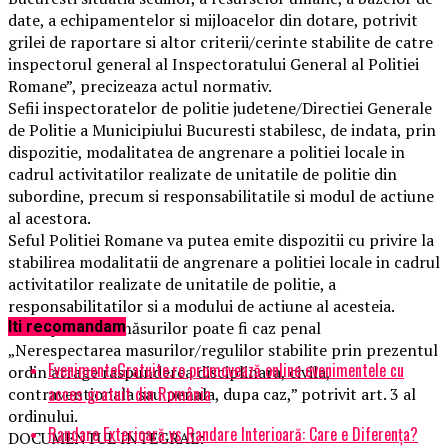
date, a echipamentelor si mijloacelor din dotare, potrivit
grilei de raportare si altor criterii/cerinte stabilite de catre
inspectorul general al Inspectoratului General al Politiei
Romane”, precizeaza actul normativ.
Sefii inspectoratelor de politie judetene/Directiei Generale
de Politie a Municipiului Bucuresti stabilesc, de indata, prin
dispozitie, modalitatea de angrenare a politiei locale in
cadrul activitatilor realizate de unitatile de politie din
subordine, precum si responsabilitatile si modul de actiune
al acestora.
Seful Politiei Romane va putea emite dispozitii cu privire la
stabilirea modalitatii de angrenare a politiei locale in cadrul
activitatilor realizate de unitatile de politie, a
responsabilitatilor si a modului de actiune al acesteia.
Nerespectarea măsurilor poate fi caz penal
Iti recomandam
„Nerespectarea masurilor/regulilor stabilite prin prezentul
EvenimenteGratuite.ro promovează online evenimentele cu
ordin atrage raspunderea disciplinara, civila,
acces gratuit din România
contraventionala sau penala, dupa caz,” potrivit art. 3 al
ordinului.
Randare Exterioară vs Randare Interioară: Care e Diferența?
DOCUMENTUL INTEGRAL: