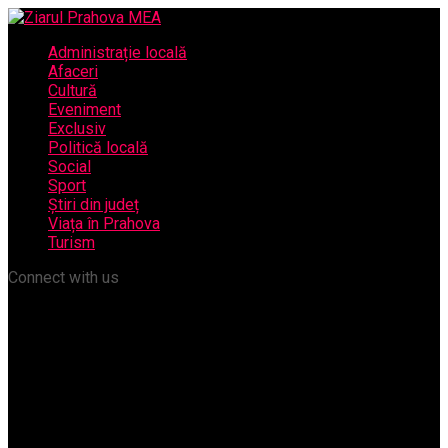
Administrație locală
Afaceri
Cultură
Eveniment
Exclusiv
Politică locală
Social
Sport
Știri din județ
Viața în Prahova
Turism
Connect with us