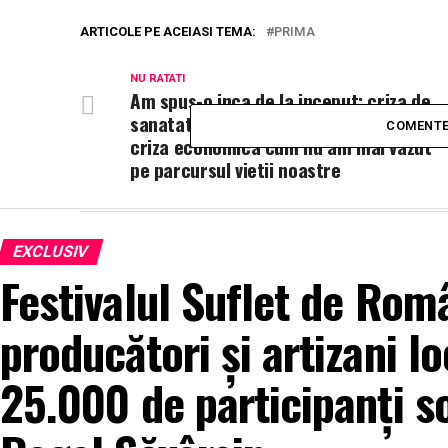
ARTICOLE PE ACEIASI TEMA:
PRIMA
NU RATATI
Am spus-o inca de la inceput: criza de
sanatate publica va fi urmata de o
COMENTE
criza economica cum nu am mai vazut
pe parcursul vietii noastre
EXCLUSIV
Festivalul Suflet de Rom
producători și artizani lo
25.000 de participanți s