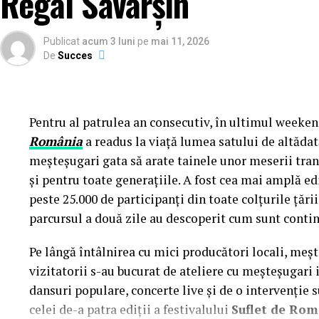
Regal Săvârșin
Publicat
acum 3 luni
pe
mai 11, 2026
De
Succes
Pentru al patrulea an consecutiv, în ultimul weekend
România
a readus la viață lumea satului de altădată
meșteșugari gata să arate tainele unor meserii tran
și pentru toate generațiile. A fost cea mai amplă 
peste 25.000 de participanți din toate colțurile țării
parcursul a două zile au descoperit cum sunt contin
Pe lângă întâlnirea cu mici producători locali, meș
vizitatorii s-au bucurat de ateliere cu meșteșugari is
dansuri populare, concerte live și de o intervenție 
celei de-a patra ediții a festivalului
Suflet de Ro