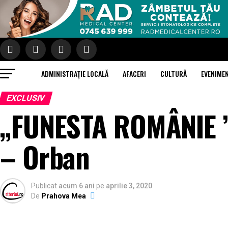
ADMINISTRAȚIE LOCALĂ
AFACERI
CULTURĂ
EVENIME
EXCLUSIV
„FUNESTA ROMÂNIE ”
– Orban
Publicat
acum 6 ani
pe
aprilie 3, 2020
De
Prahova Mea