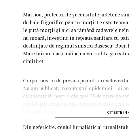
Mai nou, prefecturile și consiliile județene s
de hale frigorifice pentru morți. Le este teama
le pută morții și nici sa rămână cadavrele neîn
nu moară, investind în rețeaua sanitara cu patu
desființate de regimul sinistru Basescu- Boc), f
Mare mirare dacă mâine nu vor solita și o situ
cimitire!!
Grupul nostru de presa a primit, in exclusivit
Nu am publicat, in contextul epidemiei – si am
colaboratorii nostrii din cele 75 de ziare pe car
Initial, personal, nu am crezut ca acest documen
solicitat lamuriri la experti care au decis, in p
CITESTE IN
fotocopiate.
Din nefericire, geniul jurnalistic al jurnalistul