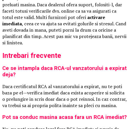
preluati masina. Daca dealerul ofera suport, folositi-l, dar
faceti totusi verificarile dvs. online ca sa va asigurati ca
totul este valid. Multi furnizori pot oferi
activare
imediata
, ceea ce va ajuta sa evitati golurile si stresul. Cand
aveti dovada in mana, puteti porni la drum ca oricine a
planificat din timp. Acest pas mic va protejeaza banii, nervii
si linistea.
Intrebari frecvente
Ce se intampla daca RCA-ul vanzatorului a expirat
deja?
Daca certificatul RCA al vanzatorului a expirat, nu te poti
baza pe el—verifica imediat daca exista acoperire si solicita
o prelungire in scris doar daca o pot reinnoi. In caz contrar,
va trebui sa ai propria polita inainte sa pleci cu masina.
Pot sa conduc masina acasa fara un RCA imediat?
Nu, nu poti conduce legal fara RCA imediat; ai nevoie de