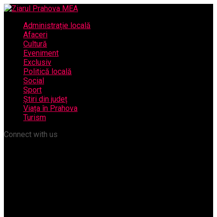
Administrație locală
Afaceri
Cultură
Eveniment
Exclusiv
Politică locală
Social
Sport
Știri din județ
Viața în Prahova
Turism
Connect with us