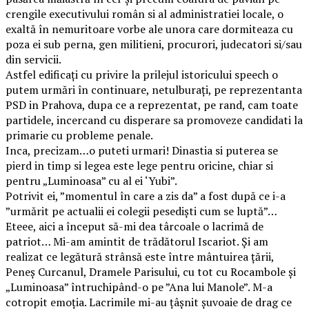
crengile executivului român si al administratiei locale, o
exaltă în nemuritoare vorbe ale unora care dormiteaza cu
poza ei sub perna, gen militieni, procurori, judecatori si/sau
din servicii.
Astfel edificaţi cu privire la prilejul istoricului speech o
putem urmări în continuare, netulburaţi, pe reprezentanta
PSD in Prahova, dupa ce a reprezentat, pe rand, cam toate
partidele, incercand cu disperare sa promoveze candidati la
primarie cu probleme penale.
Inca, precizam…o puteti urmari! Dinastia si puterea se
pierd in timp si legea este lege pentru oricine, chiar si
pentru „Luminoasa” cu al ei ‘Yubi”.
Potrivit ei, ”momentul în care a zis da” a fost după ce i-a
”urmărit pe actualii ei colegii pesedişti cum se luptă”…
Eteee, aici a început să-mi dea târcoale o lacrimă de
patriot… Mi-am amintit de trădătorul Iscariot. Şi am
realizat ce legătură strânsă este între mântuirea ţării,
Peneş Curcanul, Dramele Parisului, cu tot cu Rocambole şi
„Luminoasa” întruchipând-o pe ”Ana lui Manole”. M-a
cotropit emoţia. Lacrimile mi-au ţâşnit şuvoaie de drag ce