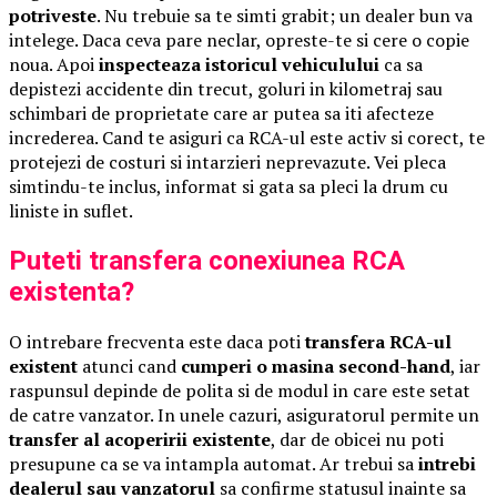
potriveste
. Nu trebuie sa te simti grabit; un dealer bun va
intelege. Daca ceva pare neclar, opreste-te si cere o copie
noua. Apoi
inspecteaza istoricul vehiculului
ca sa
depistezi accidente din trecut, goluri in kilometraj sau
schimbari de proprietate care ar putea sa iti afecteze
increderea. Cand te asiguri ca RCA-ul este activ si corect, te
protejezi de costuri si intarzieri neprevazute. Vei pleca
simtindu-te inclus, informat si gata sa pleci la drum cu
liniste in suflet.
Puteti transfera conexiunea RCA
existenta?
O intrebare frecventa este daca poti
transfera RCA-ul
existent
atunci cand
cumperi o masina second-hand
, iar
raspunsul depinde de polita si de modul in care este setat
de catre vanzator. In unele cazuri, asiguratorul permite un
transfer al acoperirii existente
, dar de obicei nu poti
presupune ca se va intampla automat. Ar trebui sa
intrebi
dealerul sau vanzatorul
sa confirme statusul inainte sa