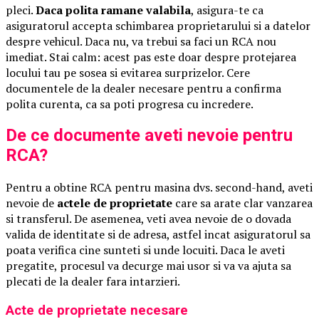
pleci.
Daca polita ramane valabila
, asigura-te ca
asiguratorul accepta schimbarea proprietarului si a datelor
despre vehicul. Daca nu, va trebui sa faci un RCA nou
imediat. Stai calm: acest pas este doar despre protejarea
locului tau pe sosea si evitarea surprizelor. Cere
documentele de la dealer necesare pentru a confirma
polita curenta, ca sa poti progresa cu incredere.
De ce documente aveti nevoie pentru
RCA?
Pentru a obtine RCA pentru masina dvs. second-hand, aveti
nevoie de
actele de proprietate
care sa arate clar vanzarea
si transferul. De asemenea, veti avea nevoie de o dovada
valida de identitate si de adresa, astfel incat asiguratorul sa
poata verifica cine sunteti si unde locuiti. Daca le aveti
pregatite, procesul va decurge mai usor si va va ajuta sa
plecati de la dealer fara intarzieri.
Acte de proprietate necesare