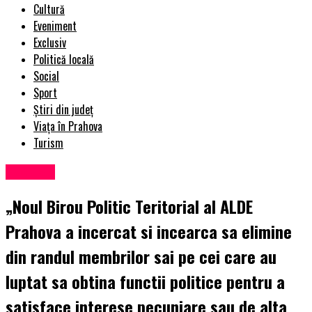
Cultură
Eveniment
Exclusiv
Politică locală
Social
Sport
Știri din județ
Viața în Prahova
Turism
Exclusiv
„Noul Birou Politic Teritorial al ALDE
Prahova a incercat si incearca sa elimine
din randul membrilor sai pe cei care au
luptat sa obtina functii politice pentru a
satisface interese pecuniare sau de alta