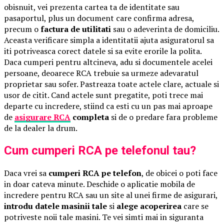
obisnuit, vei prezenta cartea ta de identitate sau
pasaportul, plus un document care confirma adresa,
precum o
factura de utilitati
sau o adeverinta de domiciliu.
Aceasta verificare simpla a identitatii ajuta asiguratorul sa
iti potriveasca corect datele si sa evite erorile la polita.
Daca cumperi pentru altcineva, adu si documentele acelei
persoane, deoarece RCA trebuie sa urmeze adevaratul
proprietar sau sofer. Pastreaza toate actele clare, actuale si
usor de citit. Cand actele sunt pregatite, poti trece mai
departe cu incredere, stiind ca esti cu un pas mai aproape
de
asigurare RCA
completa
si de o predare fara probleme
de la dealer la drum.
Cum cumperi RCA pe telefonul tau?
Daca vrei sa
cumperi RCA pe telefon
, de obicei o poti face
in doar cateva minute. Deschide o aplicatie mobila de
incredere pentru RCA sau un site al unei firme de asigurari,
introdu datele masinii tale
si
alege acoperirea
care se
potriveste noii tale masini. Te vei simti mai in siguranta