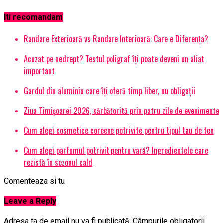
Iti recomandam
Randare Exterioară vs Randare Interioară: Care e Diferența?
Acuzat pe nedrept? Testul poligraf îţi poate deveni un aliat
important
Gardul din aluminiu care îți oferă timp liber, nu obligații
Ziua Timișoarei 2026, sărbătorită prin patru zile de evenimente
Cum alegi cosmetice coreene potrivite pentru tipul tau de ten
Cum alegi parfumul potrivit pentru vară? Ingredientele care
rezistă în sezonul cald
Comenteaza si tu
Leave a Reply
Adresa ta de email nu va fi publicată.
Câmpurile obligatorii