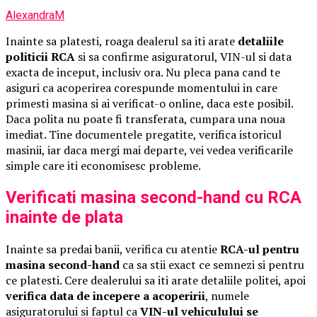
AlexandraM
Inainte sa platesti, roaga dealerul sa iti arate
detaliile
politicii RCA
si sa confirme asiguratorul, VIN-ul si data
exacta de inceput, inclusiv ora. Nu pleca pana cand te
asiguri ca acoperirea corespunde momentului in care
primesti masina si ai verificat-o online, daca este posibil.
Daca polita nu poate fi transferata, cumpara una noua
imediat. Tine documentele pregatite, verifica istoricul
masinii, iar daca mergi mai departe, vei vedea verificarile
simple care iti economisesc probleme.
Verificati masina second-hand cu RCA
inainte de plata
Inainte sa predai banii, verifica cu atentie
RCA-ul pentru
masina second-hand
ca sa stii exact ce semnezi si pentru
ce platesti. Cere dealerului sa iti arate detaliile politei, apoi
verifica data de incepere a acoperirii
, numele
asiguratorului si faptul ca
VIN-ul vehiculului se