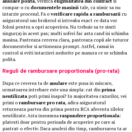
anulare polita
, verifica
eligibilitatea din contract
si
compar-o cu
documentele masinii
tale, ca nimic sa nu
intarzie procesul. Fa o
verificare rapida a rambursarii
cu
asiguratorul sau brokerul si intreaba exact ce data vor
folosi pentru a opri acoperirea. Nu trebuie sa te simti
singur(a) in acest pas; multi soferi fac asta cand isi schimba
masina. Pastreaza cererea clara, pastreaza copii ale tuturor
documentelor si actioneaza prompt. Astfel, ramai in
control si eviti intarzieri nedorite pe masura ce se schimba
polita.
Reguli de rambursare proportionala (pro-rata)
Dupa ce cererea ta de
anulare
este pusa in miscare,
urmatoarea intrebare este una simpla: cat din
prima
neutilizata
poti primi inapoi? In majoritatea cazurilor, vei
primi o
rambursare pro rata
, adica asiguratorul
returneaza partea din prima pentru RCA aferenta zilelor
neutilizate. Asta inseamna
raspundere proportionala
:
platesti doar pentru perioada de acoperire pe care ai
pastrat-o efectiv. Daca anulezi din timp, rambursarea ta ar