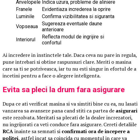
Anvelopele
Indica uzura, probleme de aliniere
Franele
Evidentiaza increderea la oprire
Luminile
Confirma vizibilitatea si siguranta
Sugereaza eventuale daune
Vopseaua
anterioare
Reflecta modul de ingrijire si
Interiorul
confortul
Ai incredere in instinctele tale. Daca ceva nu pare in regula,
pune intrebari si obtine raspunsuri clare. Meriti o masina
care sa ti se potriveasca, iar tu nu esti singur in efortul de a
incetini pentru a face o alegere inteligenta.
Evita sa pleci la drum fara asigurare
Dupa ce ati verificat masina si va simtiti bine cu ea, nu lasati
vanzarea sa avanseze pana cand stiti ca partea de
asigurari
este rezolvata. Meritati sa plecati de la dealer increzatori,
nu ingrijorati ca veti conduce fara asigurare. Cereti detaliile
RCA
inainte sa semnati si
confirmati ora de incepere a
politei
, astfel incat sa coincida cu momentul in care va