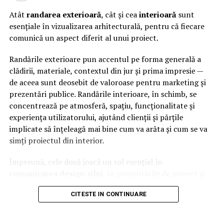
Atât
randarea exterioară
, cât și cea
interioară
sunt
esențiale în vizualizarea arhitecturală, pentru că fiecare
comunică un aspect diferit al unui proiect.
Randările exterioare pun accentul pe forma generală a
clădirii, materiale, contextul din jur și prima impresie —
de aceea sunt deosebit de valoroase pentru marketing și
prezentări publice. Randările interioare, în schimb, se
concentrează pe atmosferă, spațiu, funcționalitate și
experiența utilizatorului, ajutând clienții și părțile
implicate să înțeleagă mai bine cum va arăta și cum se va
simți proiectul din interior.
Împreună, cele două joacă un rol esențial în
comunicarea design-ului
, în prezentările de proiect și
în crearea de materiale vizuale convingătoare pentru
CITESTE IN CONTINUARE
promovare.