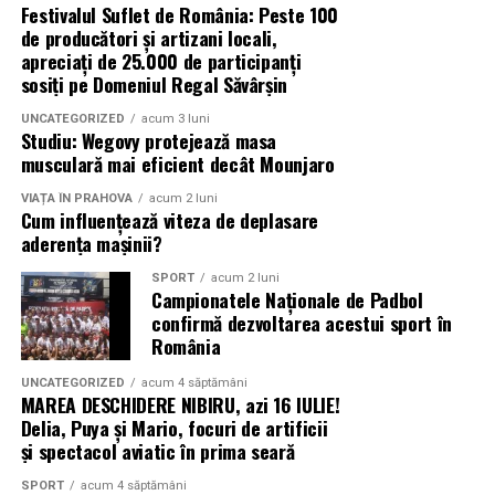
randarea interioară
este mai potrivită.
Festivalul Suflet de România: Peste 100
de producători și artizani locali,
În multe cazuri, cea mai eficientă abordare este să
apreciați de 25.000 de participanți
sosiți pe Domeniul Regal Săvârșin
folosești ambele tipuri, deoarece se
completează
reciproc
și oferă o înțelegere completă a proiectului.
UNCATEGORIZED
acum 3 luni
Studiu: Wegovy protejează masa
Când Randările Exterioare Sunt Mai
musculară mai eficient decât Mounjaro
Importante
VIAȚA ÎN PRAHOVA
acum 2 luni
Cum influențează viteza de deplasare
aderența mașinii?
Randările exterioare devin mai importante atunci când
accentul cade pe prezentarea design-ului clădirii, a
SPORT
acum 2 luni
Campionatele Naționale de Padbol
fațadei, materialelor și relației cu împrejurimile.
confirmă dezvoltarea acestui sport în
România
Sunt deosebit de valoroase în etapele timpurii de
marketing, în promovarea imobiliară, în prezentările
UNCATEGORIZED
acum 4 săptămâni
MAREA DESCHIDERE NIBIRU, azi 16 IULIE!
publice și la aprobările clienților, unde
prima impresie
Delia, Puya și Mario, focuri de artificii
joacă un rol decisiv. Sunt esențiale și atunci când
și spectacol aviatic în prima seară
arhitectura, scara sau contextul terenului influențează
puternic deciziile.
SPORT
acum 4 săptămâni