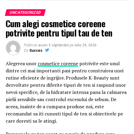
Repere Esențiale
UNCATEGORIZED
Randările exterioare arată forma generală a clădirii,
Cum alegi cosmetice coreene
materialele, contextul și impactul vizual
potrivite pentru tipul tau de ten
Randările interioare scot în evidență atmosfera,
calitatea spațiului, funcționalitatea și experiența
Publicat
acum 2 săptămâni
pe
iulie 29, 2026
utilizatorului
De
Succes
Ambele tipuri au roluri diferite, dar complementare,
Alegerea unor
cosmetice coreene
potrivite este unul
în vizualizarea arhitecturală
dintre cei mai importanti pasi pentru construirea unei
Sunt esențiale pentru marketing și ajută la
rutine eficiente de ingrijire. Produsele K-Beauty sunt
prezentarea atractivă a proiectelor către clienți,
dezvoltate pentru diferite tipuri de ten si raspund unor
cumpărători și public
nevoi specifice, de la hidratare intensa pana la calmarea
pielii sensibile sau controlul excesului de sebum. De
Susțin comunicarea de design și fac ideile mai ușor
aceea, inainte de a cumpara produse noi, este
de înțeles și evaluat
recomandat sa iti cunosti tipul de ten si obiectivele pe
Ce Este Randarea Exterioară?
care doresti sa le atingi.
Persoanele cu ten uscat au nevoie de produse care