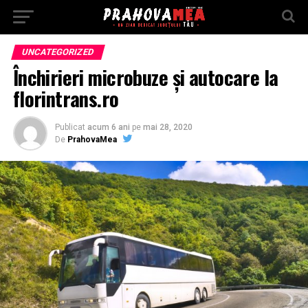
UNCATEGORIZED
Închirieri microbuze și autocare la
florintrans.ro
Publicat
acum 6 ani
pe
mai 28, 2020
De
PrahovaMea