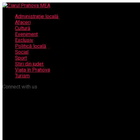
Administrație locală
Afaceri
Cultură
Eveniment
Exclusiv
Politică locală
Social
Sport
Știri din județ
Viața în Prahova
Turism
Connect with us