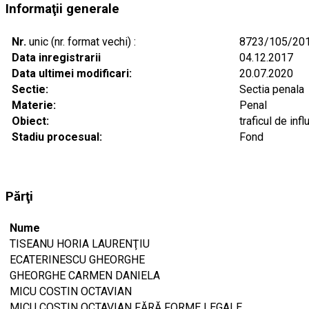
Informaţii generale
Nr.
unic (nr. format vechi) :
8723/105/20
Data inregistrarii
04.12.2017
Data ultimei modificari:
20.07.2020
Sectie:
Sectia penala
Materie:
Penal
Obiect:
traficul de inf
Stadiu procesual:
Fond
Părţi
Nume
TISEANU HORIA LAURENŢIU
ECATERINESCU GHEORGHE
GHEORGHE CARMEN DANIELA
MICU COSTIN OCTAVIAN
MICU COSTIN OCTAVIAN FĂRĂ FORME LEGALE