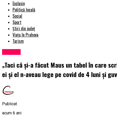
Exclusiv
Politică locală
Social
Sport
Știri din județ
Viața în Prahova
Turism
Exclusiv
„Taci că şi-a făcut Maus un tabel în care scr
ei şi el n-aveau lege pe covid de 4 luni şi gu
Publicat
acum 6 ani