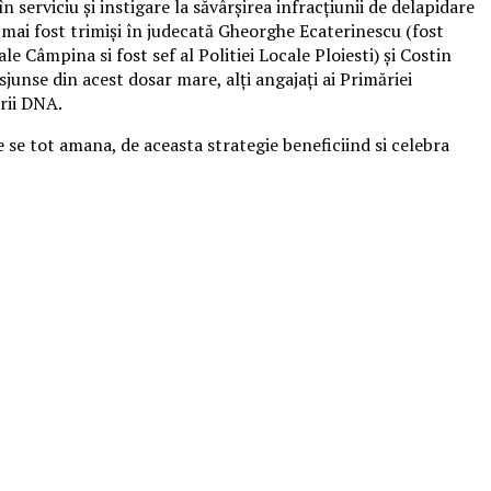
erviciu și instigare la săvârșirea infracțiunii de delapidare
u mai fost trimişi în judecată Gheorghe Ecaterinescu (fost
 Câmpina si fost sef al Politiei Locale Ploiesti) şi Costin
unse din acest dosar mare, alţi angajaţi ai Primăriei
rii DNA.
 se tot amana, de aceasta strategie beneficiind si celebra