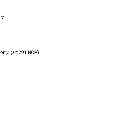
17
luenţă (art.291 NCP)