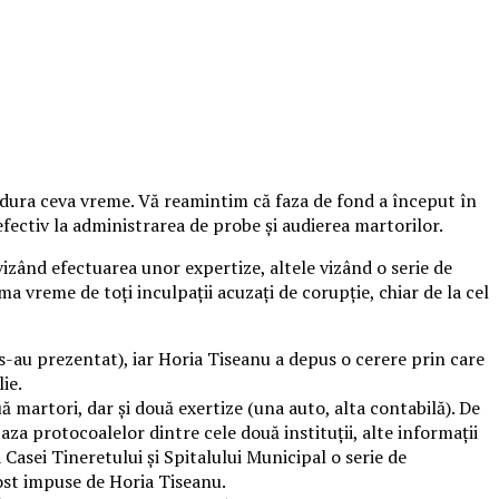
 dura ceva vreme. Vă reamintim că faza de fond a început în
fectiv la administrarea de probe și audierea martorilor.
 vizând efectuarea unor expertize, altele vizând o serie de
a vreme de toți inculpații acuzați de corupție, chiar de la cel
s-au prezentat), iar Horia Tiseanu a depus o cerere prin care
ie.
 martori, dar și două exertize (una auto, alta contabilă). De
za protocoalelor dintre cele două instituții, alte informații
 Casei Tineretului și Spitalului Municipal o serie de
ost impuse de Horia Tiseanu.