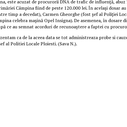
 este acuzat de procurorii DNA de trafic de influență, abuz în s
rimăriei Câmpina fiind de peste 120.000 lei. În acelaşi dosar a
re timp a decedat), Carmen Gheorghe (fost şef al Poliţiei Locale
pina celebra maşină Opel Insigna). De asemenea, în dosare disj
upă ce au semnat acorduri de recunoaştere a faptei cu procuro
ezentam ca de la aceea data se tot administreaza probe si cauze
 al Politiei Locale Ploiesti. (Sava N.).