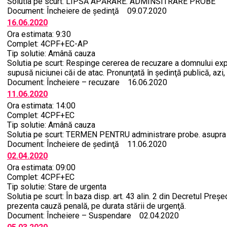
Solutia pe scurt: LIPSĂ APĂRARE. ADMINSITRARE PROBE
Document: Încheiere de şedinţă 09.07.2020
16.06.2020
Ora estimata: 9:30
Complet: 4CPF+EC-AP
Tip solutie: Amână cauza
Solutia pe scurt: Respinge cererea de recuzare a domnului expe
supusă niciunei căi de atac. Pronunţată în şedinţă publică, azi,
Document: Încheiere – recuzare 16.06.2020
11.06.2020
Ora estimata: 14:00
Complet: 4CPF+EC
Tip solutie: Amână cauza
Solutia pe scurt: TERMEN PENTRU administrare probe. asupra c
Document: Încheiere de şedinţă 11.06.2020
02.04.2020
Ora estimata: 09:00
Complet: 4CPF+EC
Tip solutie: Stare de urgenta
Solutia pe scurt: În baza disp. art. 43 alin. 2 din Decretul Pre
prezenta cauză penală, pe durata stării de urgenţă.
Document: Încheiere – Suspendare 02.04.2020