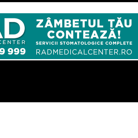
iză sanitară sau ceva, cred că a inventat şi covidul în Wuhan, nu că