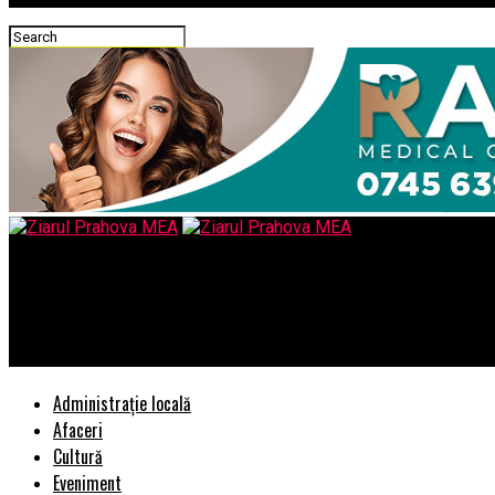
Ziarul Prahova MEA
„Taci că şi-a făcut Maus un tabel în care scrie că PSD a făcut o cr
ilegale de ministru”
Administrație locală
Afaceri
Cultură
Eveniment