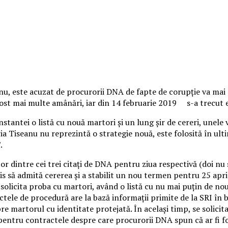
nu, este acuzat de procurorii DNA de fapte de corupție va mai
fost mai multe amânări, iar din 14 februarie 2019 s-a trecut e
nstantei o listă cu nouă martori și un lung șir de cereri, unele
 Tiseanu nu reprezintă o strategie nouă, este folosită în ultim
.
r dintre cei trei citați de DNA pentru ziua respectivă (doi nu 
cis să admită cererea și a stabilit un nou termen pentru 25 april
licita proba cu martori, având o listă cu nu mai puțin de nouă
ele de procedură are la bază informații primite de la SRI în ba
e martorul cu identitate protejată. În același timp, se solicita
pentru contractele despre care procurorii DNA spun că ar fi f