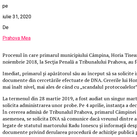
pe
iulie 31, 2020
De
Prahova Mea
Procesul în care primarul municipiului Câmpina, Horia Tisea
noiembrie 2018, la Secția Penală a Tribunalului Prahova, au 
Imediat, primarul și apărătorul său au început să sa solicite i
documente din cercetările efectuate de DNA. Cererile lui Horia
mai înalt nivel, mai ales de când cu „scandalul protocoalelor”
La termenul din 28 martie 2019, a fost audiat un singur marto
solicita administrarea unor probe. Pe 4 aprilie, instanța a de
În cererea admisă de Tribunalul Prahova, primarul Câmpinei so
asemenea, se solicita DNA să comunice dacă vreunul dintre act
legate de statutul martorului Radu Ionescu și informații despr
documente privind derularea procedurii de achiziție publică 