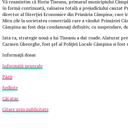
Vă reamintim că Horia Tiseanu, primarul municipiului Câmpina,
în formă continuată, valoarea totală a prejudiciului cauzat P
director al Direcţiei Economice din Primăria Câmpina; care înt
Micu (de la societatea comercială care a vândut Primăriei Câm
Câmpina au fost deja condamnaţi definitiv, cu suspendare, d
Iata ca, strategie nouă a lui Tiseanu a dat roade. Alaturat pr
Carmen Gheorghe, fost şef al Poliţiei Locale Câmpina si fost sef
Informaţii dosar
Informaţii generale
Părţi
Şedinţe
Căi atac
Citare prin publicitate