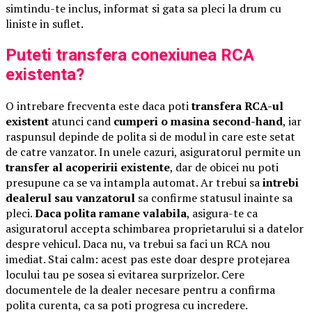
simtindu-te inclus, informat si gata sa pleci la drum cu
liniste in suflet.
Puteti transfera conexiunea RCA
existenta?
O intrebare frecventa este daca poti
transfera RCA-ul
existent
atunci cand
cumperi o masina second-hand
, iar
raspunsul depinde de polita si de modul in care este setat
de catre vanzator. In unele cazuri, asiguratorul permite un
transfer al acoperirii existente
, dar de obicei nu poti
presupune ca se va intampla automat. Ar trebui sa
intrebi
dealerul sau vanzatorul
sa confirme statusul inainte sa
pleci.
Daca polita ramane valabila
, asigura-te ca
asiguratorul accepta schimbarea proprietarului si a datelor
despre vehicul. Daca nu, va trebui sa faci un RCA nou
imediat. Stai calm: acest pas este doar despre protejarea
locului tau pe sosea si evitarea surprizelor. Cere
documentele de la dealer necesare pentru a confirma
polita curenta, ca sa poti progresa cu incredere.