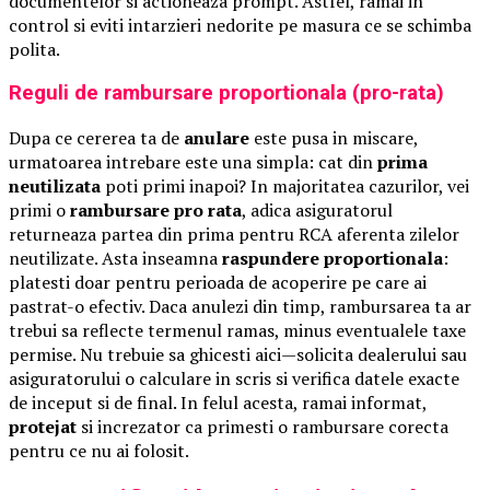
documentelor si actioneaza prompt. Astfel, ramai in
control si eviti intarzieri nedorite pe masura ce se schimba
polita.
Reguli de rambursare proportionala (pro-rata)
Dupa ce cererea ta de
anulare
este pusa in miscare,
urmatoarea intrebare este una simpla: cat din
prima
neutilizata
poti primi inapoi? In majoritatea cazurilor, vei
primi o
rambursare pro rata
, adica asiguratorul
returneaza partea din prima pentru RCA aferenta zilelor
neutilizate. Asta inseamna
raspundere proportionala
:
platesti doar pentru perioada de acoperire pe care ai
pastrat-o efectiv. Daca anulezi din timp, rambursarea ta ar
trebui sa reflecte termenul ramas, minus eventualele taxe
permise. Nu trebuie sa ghicesti aici—solicita dealerului sau
asiguratorului o calculare in scris si verifica datele exacte
de inceput si de final. In felul acesta, ramai informat,
protejat
si increzator ca primesti o rambursare corecta
pentru ce nu ai folosit.