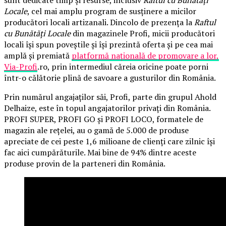
sunt dedicate timp și resurse, inclusiv
Raftul cu Bunătăți
Locale
, cel mai amplu program de susținere a micilor
producători locali artizanali. Dincolo de prezența la
Raftul
cu Bunătăți Locale
din magazinele Profi, micii producători
locali își spun poveștile și își prezintă oferta și pe cea mai
amplă și premiată
platformă națională de promovare a lor,
Via-Profi
.ro, prin intermediul căreia oricine poate porni
într-o călătorie plină de savoare a gusturilor din România.
Prin numărul angajaților săi, Profi, parte din grupul Ahold
Delhaize, este în topul angajatorilor privați din România.
PROFI SUPER, PROFI GO și PROFI LOCO, formatele de
magazin ale rețelei, au o gamă de 5.000 de produse
apreciate de cei peste 1,6 milioane de clienți care zilnic își
fac aici cumpărăturile. Mai bine de 94% dintre aceste
produse provin de la parteneri din România.