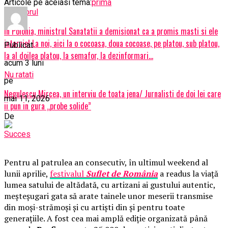
Articole pe aceiasi tema:
prima
Urmatorul
In Polonia, ministrul Sanatatii a demisionat ca a promis masti si ele
intarzie! La noi, aici la o cocoasa, doua cocoase, pe platou, sub platou,
Publicat
la al doilea platou, la semafor, la dezinformari…
acum 3 luni
Nu ratati
pe
Negulescu Mircea, un interviu de toata jena/ Jurnalisti de doi lei care
mai 11, 2026
ii pun in gura „probe solide”
De
Succes
Pentru al patrulea an consecutiv, în ultimul weekend al
lunii aprilie,
festivalul
Suflet de România
a readus la viață
lumea satului de altădată, cu artizani ai gustului autentic,
meșteșugari gata să arate tainele unor meserii transmise
din moși-strămoși și cu artiști din și pentru toate
generațiile. A fost cea mai amplă ediție organizată până