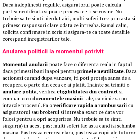
Daca indeplinesti regulile, asiguratorul poate calcula
partea neutilizata si poate procesa ce ti se cuvine. Nu
trebuie sa te simti pierdut aici; multi soferi trec prin asta si
primesc raspunsuri clare odata ce intreaba. Ramai calm,
solicita confirmare in scris si asigura-te ca toate detaliile
corespund inregistrarilor tale.
Anularea politicii la momentul potrivit
Momentul anularii
poate face o diferenta reala in faptul
daca primesti bani inapoi pentru
primele neutilizate
. Daca
actionezi curand dupa vanzare, iti poti proteja sansa de a
recupera o parte din ceea ce ai platit. Inainte sa trimiti o
anulare polita
, verifica
eligibilitatea din contract
si
compar-o cu
documentele masinii
tale, ca nimic sa nu
intarzie procesul. Fa o
verificare rapida a rambursarii
cu
asiguratorul sau brokerul si intreaba exact ce data vor
folosi pentru a opri acoperirea. Nu trebuie sa te simti
singur(a) in acest pas; multi soferi fac asta cand isi schimba
masina. Pastreaza cererea clara, pastreaza copii ale tuturor