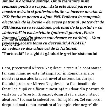
simple si ordinare santaje. Omul transmite niste
semnale pentru a scapa….Asta este strict parerea
noastra avizata si profesionala. Se va incerca un atac la
PSD Prahova pentru a ajuta PNL Prahova in campania
electorala de la locale – de aceea patronul „potcovit” de
PSD incearca sa se razbune, patronul de la postul Tv cu
„interviul” in exclusivitate (potcovit pentru „Posta
Romana”, cei din sistem stiu despre ce vorbim)… Vom
Citeste in continuare
reveni pe acesta tema cu dezvaluiri AVIZATE!
Publicitate
Sa vedem ce dezvaluie cei de la National:
”Portocală” le-a ghicit gândurile greilor sistemului
Gata, procurorul Mircea Negulescu a trecut la contraatac.
Iar cum nimic nu este întâmplător în România zilelor
noastre și mai ales la acest nivel al sistemului, curajul
fostului procuror Mircea Negulescu i-a fost insuflat de
faptul că după ce a făcut cunoștință nu doar din postura de
vizitator cu ”Arestul Groazei”, dosarul său a căzut ”strict
aleatoriu” tocmai la judecătorul Ionuț Matei. Cel cunoscut
drept cel mai temut membru al ”completelor negre” din