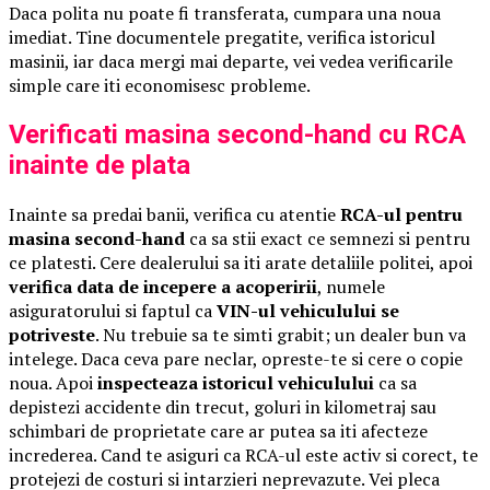
Daca polita nu poate fi transferata, cumpara una noua
imediat. Tine documentele pregatite, verifica istoricul
masinii, iar daca mergi mai departe, vei vedea verificarile
simple care iti economisesc probleme.
Verificati masina second-hand cu RCA
inainte de plata
Inainte sa predai banii, verifica cu atentie
RCA-ul pentru
masina second-hand
ca sa stii exact ce semnezi si pentru
ce platesti. Cere dealerului sa iti arate detaliile politei, apoi
verifica data de incepere a acoperirii
, numele
asiguratorului si faptul ca
VIN-ul vehiculului se
potriveste
. Nu trebuie sa te simti grabit; un dealer bun va
intelege. Daca ceva pare neclar, opreste-te si cere o copie
noua. Apoi
inspecteaza istoricul vehiculului
ca sa
depistezi accidente din trecut, goluri in kilometraj sau
schimbari de proprietate care ar putea sa iti afecteze
increderea. Cand te asiguri ca RCA-ul este activ si corect, te
protejezi de costuri si intarzieri neprevazute. Vei pleca