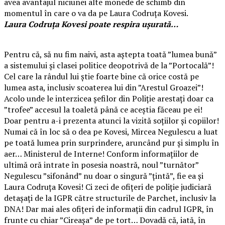
avea avantajul niciunei alte monede de schimb din
momentul în care o va da pe Laura Codruța Kovesi.
Laura Codruța Kovesi poate respira ușurată…
Pentru că, să nu fim naivi, asta aștepta toată ”lumea bună”
a sistemului și clasei politice deopotrivă de la ”Portocală”!
Cel care la rândul lui știe foarte bine că orice costă pe
lumea asta, inclusiv scoaterea lui din ”Arestul Groazei”!
Acolo unde le interzicea șefilor din Poliție arestați doar ca
”trofee” accesul la toaletă până ce aceștia făceau pe ei!
Doar pentru a-i prezenta atunci la vizită soțiilor și copiilor!
Numai că în loc să o dea pe Kovesi, Mircea Negulescu a luat
pe toată lumea prin surprindere, aruncând pur și simplu în
aer… Ministerul de Interne! Conform informațiilor de
ultimă oră intrate în posesia noastră, noul ”turnător”
Negulescu ”sifonând” nu doar o singură ”țintă”, fie ea și
Laura Codruța Kovesi! Ci zeci de ofițeri de poliție judiciară
detașați de la IGPR către structurile de Parchet, inclusiv la
DNA! Dar mai ales ofițeri de informații din cadrul IGPR, în
frunte cu chiar ”Cireașa” de pe tort… Dovadă că, iată, în