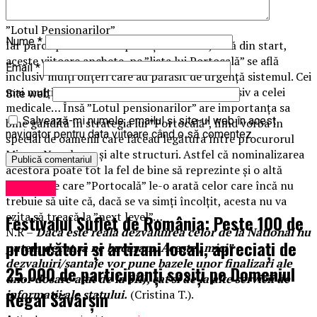
inevitabile.
”Lotul Pensionarilor”
Nume
*
Iar parcă pentru a complica și mai mult, încă din start,
aceste viitoare anchete, pe ”lista lui Portocală” se află
Email
*
inclusiv mulți ofițeri care au părăsit de urgență sistemul. Cei
mai mulți ”pe ușa din dos” a pensionării, inclusiv a celei
Site web
medicale… Însă ”Lotul pensionarilor” are importanța sa
Salvează-mi numele, emailul și site-ul web în acest
bine gândită în strategia lui ”Portocală”, fiind vorba în
navigator pentru data viitoare când o să comentez.
special de oamenii care făceau legătura între procurorul
Mircea Negulescu și alte structuri. Astfel că nominalizarea
acestora poate tot la fel de bine să reprezinte și o altă
”pisică” pe care ”Portocală” le-o arată celor care încă nu
Exclusiv
trebuie să uite că, dacă se va simți încolțit, acesta nu va
ezita să treacă la ”next level”…
Festivalul Suflet de România: Peste 100 de
N.R –
Daca este reala dezvaluirea celor de la National nu
producători și artizani locali, apreciați de
putem decat sa ne bucuram. Aceste „mici”
dezvaluiri/santaje vor pune bazele unor finalizari ale
25.000 de participanți sosiți pe Domeniul
unor dosare atat de la SIIJ, cat si de la alte servicii de
Regal Săvârșin
informatii ale statului.
(Cristina T.).