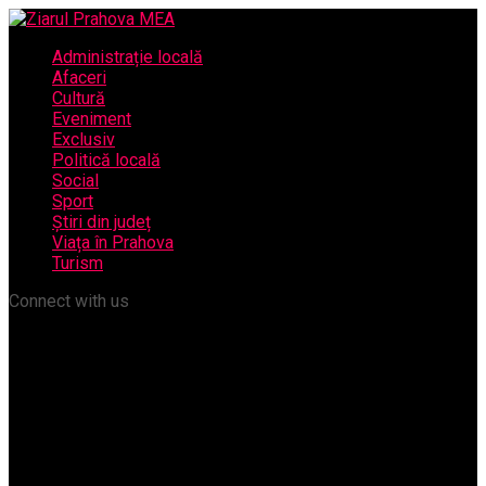
Administrație locală
Afaceri
Cultură
Eveniment
Exclusiv
Politică locală
Social
Sport
Știri din județ
Viața în Prahova
Turism
Connect with us