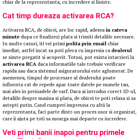
chiar de la reprezentanta, cu incredere si liniste.
Cat timp dureaza activarea RCA?
Activarea RCA, de obicei, are loc rapid, adesea
in cateva
minute
dupa ce finalizezi plata si trimiti detaliile necesare.
In multe cazuri, iti vei primi
polita prin email
chiar
imediat, astfel incat sa poti pleca cu impresia ca
dealerul
se simte pregatit si acoperit. Totusi, pot exista intarzieri la
activarea RCA
daca informatiile tale trebuie verificare
rapida sau daca sistemul asiguratorului este aglomerat. De
asemenea, timpul de procesare al dealerului poate
influenta cat de repede apar toate datele pe numele tau,
mai ales in perioadele de varf. Daca ai introdus corect ID-ul,
detaliile despre masina si plata, de obicei te poti relaxa si sa
astepti putin. Cand cumperi impreuna cu altii la
reprezentanta, faci parte dintr-un proces usor si organizat,
care ii ajuta pe toti sa mearga mai departe cu incredere.
Veti primi banii inapoi pentru primele