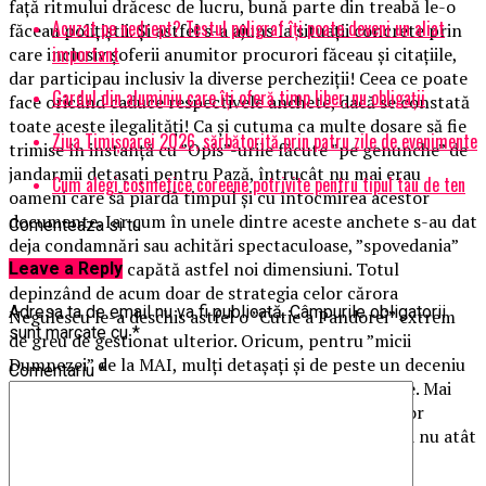
față ritmului drăcesc de lucru, bună parte din treabă le-o
Acuzat pe nedrept? Testul poligraf îţi poate deveni un aliat
făceau polițiștii. Și astfel s-a ajuns la situații concrete prin
important
care inclusiv șoferii anumitor procurori făceau și citațiile,
dar participau inclusiv la diverse percheziții! Ceea ce poate
Gardul din aluminiu care îți oferă timp liber, nu obligații
face oricând caduce respectivele anchete, dacă se constată
toate aceste ilegalități! Ca și cutuma ca multe dosare să fie
Ziua Timișoarei 2026, sărbătorită prin patru zile de evenimente
trimise în instanță cu ”Opis”-urile făcute ”pe genunche” de
jandarmii detașați pentru Pază, întrucât nu mai erau
Cum alegi cosmetice coreene potrivite pentru tipul tau de ten
oameni care să piardă timpul și cu întocmirea acestor
documente. Iar cum în unele dintre aceste anchete s-au dat
Comenteaza si tu
deja condamnări sau achitări spectaculoase, ”spovedania”
lui ”Portocală” capătă astfel noi dimensiuni. Totul
Leave a Reply
depinzând de acum doar de strategia celor cărora
Adresa ta de email nu va fi publicată.
Câmpurile obligatorii
Negulescu le-a deschis astfel o ”Cutie a Pandorei” extrem
sunt marcate cu
*
de greu de gestionat ulterior. Oricum, pentru ”micii
Dumnezei” de la MAI, mulți detașați și de peste un deceniu
Comentariu
*
pe la structurile de Parchet se anunță vremuri grele. Mai
ales că ”Portocală” parcă le-a ghicit gândurile greilor
sisemului, cei care au nevoie mai mult decât oricând nu atât
de ”Acari Păun”, cât de piste alternative cât mai
întortocheate pentru anchetele care oricum erau