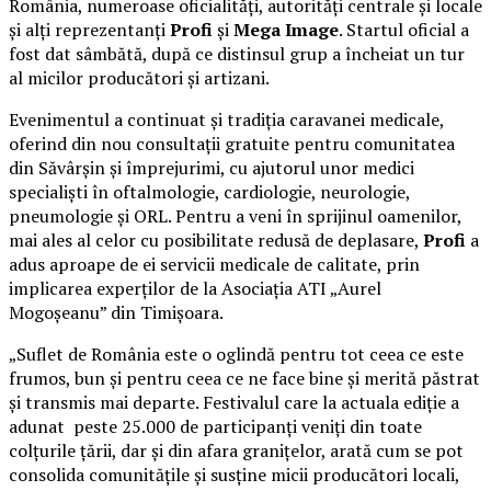
România, numeroase oficialități, autorități centrale și locale
și alți reprezentanți
Profi
și
Mega Image
. Startul oficial a
fost dat sâmbătă, după ce distinsul grup a încheiat un tur
al micilor producători și artizani.
Evenimentul a continuat și tradiția caravanei medicale,
oferind din nou consultații gratuite pentru comunitatea
din Săvârșin și împrejurimi, cu ajutorul unor medici
specialiști în oftalmologie, cardiologie, neurologie,
pneumologie și ORL. Pentru a veni în sprijinul oamenilor,
mai ales al celor cu posibilitate redusă de deplasare,
Profi
a
adus aproape de ei servicii medicale de calitate, prin
implicarea experților de la Asociația ATI „Aurel
Mogoșeanu” din Timișoara.
„Suflet de România este o oglindă pentru tot ceea ce este
frumos, bun și pentru ceea ce ne face bine și merită păstrat
și transmis mai departe. Festivalul care la actuala ediție a
adunat peste 25.000 de participanți veniți din toate
colțurile țării, dar și din afara granițelor, arată cum se pot
consolida comunitățile și susține micii producători locali,