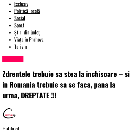
Exclusiv
Politică locală
Social
Sport
Știri din județ
Viața în Prahova
Turism
Exclusiv
Zdrentele trebuie sa stea la inchisoare – si
in Romania trebuie sa se faca, pana la
urma, DREPTATE !!!
Publicat