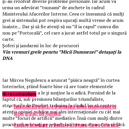
și-au rezolvat diverse probleme personale. Iar acum va
urma un adevărat ”tsunami” de anchete în cadrul
Ministerului Afacerilor Interne. Ceea ce înseamnă că mulți
grei ai sistemului pot respira ușurați multă vreme de acum
înainte… Dar și să fie atenți să nu ”îl ia capul” cumva din
nou pe ”Portocală”, cel care a jucat astfel totul pe o singură
carte.
Șoferi și jandarmi în loc de procurori
Vin vremuri grele penrtu ”Micii Dumnezei” detașați la
DNA
Iar Mircea Negulescu a aruncat ”pisica neagră” în curtea
Internelor, știind foarte bine că are toate elementele
necesare pentru a le și susține la o adică. Pornind de la
Iti recomandam
faptul că, sub presiunea bilanțurilor triumfaliste,
structurile de Parchet trebuiau la rîndul lor să capteze
EvenimenteGratuite.ro promovează online evenimentele cu
atenția opiniei publice mai ales internaționale cu cât mai
acces gratuit din România
multe ”focuri de artificii” mediatice. Însă cum mulți dintre
procurorii avansați pe repede înainte nu aveau cum să facă
Randare Exterioară vs Randare Interioară: Care e Diferența?