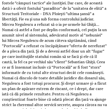
fostele ”câmpuri tactice” ale Justiției. Dar care, de această
dată i-a oferit fostului ”paraditor” de la ”unitatea de elită” a
Structurii Teritoriale – DNA Ploiești ”ultima șansă” a
libertății. Fie ea și una sub forma controlului judiciar.
Mircea Negulescu a refuzat să o ia pe urmele lui Ghiță…
Numai că astfel a fost pe deplin conformată, cel puțin la un
anumit nivel al sistemului, adevăratul motiv al ”nebuniei”
lui Mircea Negulescu de acum câteva săptămâni, când
”Portocală” a refuzat cu încăpățânare ”oferta de nerefuzat”
de a pleca din țară. Și de a deveni astfel doar un alt ”fugar”
pe care instituțiile statului român să se facă și ele că îl
caută, la fel ca pe vechiul său ”client” Sebastian Ghiță. Ceea
ce ar fi însemnat inclusiv că ”Portocală” ar fi fost ”stors”
informativ de cu totul alte structuri decât cele românești.
Numai că dincolo de toate detaliile juridice din dosarul său,
Negulescu a fost totuși procuror. Și drept urmare și-a făcut
un plan de apărare extrem de riscant, ce-i drept, dar care
iată că dă primele rezultate. Pentru că Negulescu a
conștientizat foarte bine că odată plecat din țară va ajunge
strict la cheremul altor servicii secrete, asupra cărora nu va