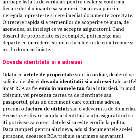
aproape lista ta de verificari pentru dealer si confirma
fiecare detaliu inainte sa semnezi. Daca ceva pare in
neregula, opreste-te si cere imediat documente corectate.
O trecere rapida si a termenilor de acoperire te ajuta, de
asemenea, sa intelegi ce va accepta asiguratorul. Cand
dosarul de proprietate este complet, poti merge mai
departe cu incredere, stiind ca faci lucrurile cum trebuie si
iesi la drum cu liniste.
Dovada identitatii si a adresei
Odata ce
actele de proprietate
sunt in ordine, dealerul va
solicita de obicei
dovada identitatii si a adresei
tale, astfel
incat RCA sa fie
emis in numele tau
fara intarzieri. In mod
obisnuit, vei prezenta cartea ta de identitate sau
pasaportul, plus un document care confirma adresa,
precum o
factura de utilitati
sau o adeverinta de domiciliu.
Aceasta verificare simpla a identitatii ajuta asiguratorul sa
iti potriveasca corect datele si sa evite erorile la polita.
Daca cumperi pentru altcineva, adu si documentele acelei
persoane, deoarece RCA trebuie sa urmeze adevaratul