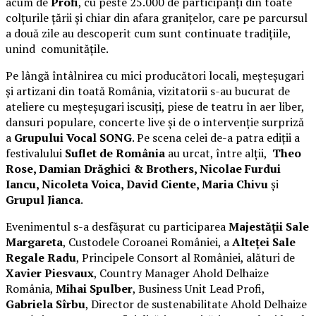
acum de
Profi
, cu peste 25.000 de participanți din toate
colțurile țării și chiar din afara granițelor, care pe parcursul
a două zile au descoperit cum sunt continuate tradițiile,
unind comunitățile.
Pe lângă întâlnirea cu mici producători locali, meșteșugari
și artizani din toată România, vizitatorii s-au bucurat de
ateliere cu meșteșugari iscusiți, piese de teatru în aer liber,
dansuri populare, concerte live și de o intervenție surpriză
a
Grupului Vocal SONG
. Pe scena celei de-a patra ediții a
festivalului
Suflet de România
au urcat, între alții,
Theo
Rose, Damian Drăghici & Brothers, Nicolae Furdui
Iancu, Nicoleta Voica, David Ciente, Maria Chivu
și
Grupul Jianca
.
Evenimentul s-a desfășurat cu participarea
Majestății Sale
Margareta
, Custodele Coroanei României, a
Alteței Sale
Regale Radu
, Principele Consort al României, alături de
Xavier Piesvaux
, Country Manager Ahold Delhaize
România,
Mihai Spulber
, Business Unit Lead Profi,
Gabriela Sîrbu
, Director de sustenabilitate Ahold Delhaize