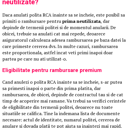
neutilizate?
Daca anulati polita RCA inainte sa se incheie, este posibil sa
primiti o rambursare pentru
prima neutilizata
, dar
depinde de termenii politei si de momentul anularii. De
obicei, trebuie sa anulati cat mai repede, deoarece
asiguratorul calculeaza adesea rambursarea pe baza datei la
care primeste cererea dvs. In multe cazuri, rambursarea
este proportionala, astfel incat veti primi inapoi doar
partea pe care nu ati utilizat-o.
Eligibilitate pentru rambursare premium
Cand anulezi o polita RCA inainte sa se incheie, s-ar putea
sa primesti inapoi o parte din prima platita, dar
rambursarea, de obicei, depinde de contractul tau si de cat
timp de acoperire mai ramane. Va trebui sa verifici cerintele
de eligibilitate din termenii politei, deoarece nu toate
situatiile se califica. Tine la indemana lista de documente
necesare: actul de identitate, numarul politei, cererea de
anulare si dovada platii te pot ajuta sa inaintezi mai rapid.