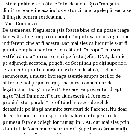
sistem polițele se plătesc întotdeauna… Și o ”rangă în
dinți” se poate încasa inclusiv atunci când apele păreau a se
fi liniștit pentru totdeauna…
”Micii Dumnezei”…
De asemenea, Negulescu știa foarte bine că nu poate trage
la nesfârșit de timp cu denunțul împotriva unui singur om,
indiferent cine ar fi acesta. Dar mai ales că lucrurile s-ar fi
putut complica pentru el, cu cât ar fi ”stropit” mai sus!
Astfel că nu a ”turnat-o” nici pe fosta șefă a DNA, dar nici
pe adjuncții acesteia, pe șefii de Secții sau pe alți superiori
ierarhici. Ci printr-o mișcare extrem de abilă, trebuie
recunoscut, a mutat întreaga atenție asupra zecilor de
ofițeri de poliție judiciară și mai ales a oamenilor de
legătură ai ”Doi ș’ un sfert”. Pe care i-a prezentat drept
niște ”Mici Dumnezei” care ajunseseră să formeze
propiul”stat paralel”, profitând în exces de zel de
detașările pe lângă anumite structuri de Parchet. Nu doar
direct financiar, prin sporurile halucinante pe care le
primeau față de colegii lor rămași în MAI, dar mai ales prin
statutul de ”oamenii procurorilor”. Și pe baza căruia mulți