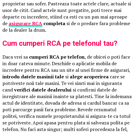
proprietar sau sofer. Pastreaza toate actele clare, actuale si
usor de citit. Cand actele sunt pregatite, poti trece mai
departe cu incredere, stiind ca esti cu un pas mai aproape
de
asigurare RCA
completa
si de o predare fara probleme
de la dealer la drum.
Cum cumperi RCA pe telefonul tau?
Daca vrei sa
cumperi RCA pe telefon
, de obicei o poti face
in doar cateva minute. Deschide o aplicatie mobila de
incredere pentru RCA sau un site al unei firme de asigurari,
introdu datele masinii tale
si
alege acoperirea
care se
potriveste noii tale masini. Te vei simti mai in siguranta
cand
verifici datele dealerului
si confirmi datele de
inregistrare ale masinii inainte sa platesti. Tine la indemana
actul de identitate, dovada de adresa si cardul bancar ca sa
poti parcurge pasii fara probleme. Revede rezumatul
politei, verifica numele proprietarului si asigura-te ca totul
se potriveste. Apoi apasa pentru plata si salveaza polita pe
telefon. Nu faci asta singur; multi soferi procedeaza la fel,