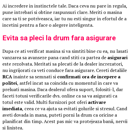
Ai incredere in instinctele tale. Daca ceva nu pare in regula,
pune intrebari si obtine raspunsuri clare. Meriti o masina
care sa ti se potriveasca, iar tu nu esti singur in efortul de a
incetini pentru a face o alegere inteligenta.
Evita sa pleci la drum fara asigurare
Dupa ce ati verificat masina si va simtiti bine cu ea, nu lasati
vanzarea sa avanseze pana cand stiti ca partea de
asigurari
este rezolvata. Meritati sa plecati de la dealer increzatori,
nu ingrijorati ca veti conduce fara asigurare. Cereti detaliile
RCA
inainte sa semnati si
confirmati ora de incepere a
politei
, astfel incat sa coincida cu momentul in care va
preluati masina. Daca dealerul ofera suport, folositi-l, dar
faceti totusi verificarile dvs. online ca sa va asigurati ca
totul este valid. Multi furnizori pot oferi
activare
imediata
, ceea ce va ajuta sa evitati golurile si stresul. Cand
aveti dovada in mana, puteti porni la drum ca oricine a
planificat din timp. Acest pas mic va protejeaza banii, nervii
si linistea.