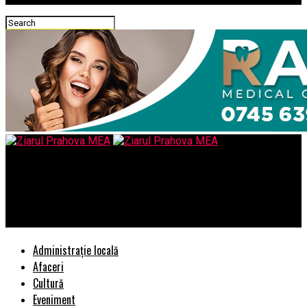
Ziarul Prahova MEA
Zdrentele trebuie sa stea la inchisoare – si in Romania trebuie
sa se faca, pana la urma, DREPTATE !!!
Administrație locală
Afaceri
Cultură
Eveniment