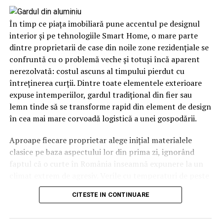
procesul de clarificare a unei situații dificile.
În timp ce piața imobiliară pune accentul pe designul
Când suspiciunile afectează
interior și pe tehnologiile Smart Home, o mare parte
reputația
dintre proprietarii de case din noile zone rezidențiale se
confruntă cu o problemă veche și totuși încă aparent
Există numeroase situații în care o persoană ajunge să
nerezolvată: costul ascuns al timpului pierdut cu
fie suspectată fără să existe dovezi clare împotriva sa. O
întreținerea curții. Dintre toate elementele exterioare
dispariție de bunuri într-o companie, o acuzație lansată
expuse intemperiilor, gardul tradițional din fier sau
într-un conflict personal, o neînțelegere între colegi
lemn tinde să se transforme rapid din element de design
sau o informație transmisă eronat pot avea consecințe
în cea mai mare corvoadă logistică a unei gospodării.
serioase asupra imaginii și credibilității unei persoane.
Aproape fiecare proprietar alege inițial materialele
Din păcate, chiar și atunci când acuzațiile se dovedesc
clasice pe baza aspectului lor din prima zi, ignorând
ulterior nefondate, efectele asupra reputației pot
faptul că o curte în România înseamnă expunere la un
persista. Încrederea colegilor, a angajatorului sau chiar a
climat extrem de agresiv. Verile cu temperaturi de peste
membrilor familiei poate fi afectată, iar procesul de
40 de grade la umbră și radiații UV intense sunt urmate
CITESTE IN CONTINUARE
recâștigare a acesteia poate fi dificil.
de ierni cu îngheț brusc și ploi acide. În acest mediu,
degradarea finisajelor exterioare nu este o probabilitate,