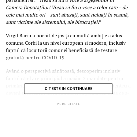
parlamentar: ”
Vreau să fiu o voce a argeșenilor în
Camera Deputaților! Vreau să fiu o voce a celor care – de
cele mai multe ori – sunt abuzați, sunt neluați în seamă,
sunt victime ale sistemului, ale birocrației!
”
Virgil Baciu a pornit de jos și cu multă ambiție a adus
comuna Corbi la un nivel european si modern, inclusiv
faptul că locuitorii comunei beneficiază de testare
gratuită pentru COVID-19.
Având o perspectivă sănătoasă, descoperim inclusiv
faptul că el are principiul a maxim 2 mandate pentru
primărie, considerând corect să își sprijine fiica pentru a
CITESTE IN CONTINUARE
deveni succesorul lui la conducerea primăriei. Ceea ce s-
a si intamplat, fiica lui, Alina Baciu a câștigat cu multe
PUBLICITATE
voturi față de ceilalți candidați. Ea va continua proiectele
incepute de tată printre care: toți copiii vor avea tablete
pentru școala online, canalizare pentru o parte din
comuna – cealaltă parte are deja; 1000 lei pentru fiecare