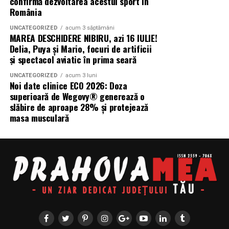
confirmă dezvoltarea acestui sport în
clienti care au nevoie de locuinte functionale, durabile si
România
adaptate vietii reale. Fiecare proiect este gandit
UNCATEGORIZED
acum 3 săptămâni
impreuna cu beneficiarul, pornind de la nevoi concrete
MAREA DESCHIDERE NIBIRU, azi 16 IULIE!
si continuand cu solutii tehnice clare. NOMAAD pune
Delia, Puya și Mario, focuri de artificii
accent pe transparenta, termene realiste si o
și spectacol aviatic în prima seară
comunicare directa, fara promisiuni care nu pot fi
UNCATEGORIZED
acum 3 luni
respectate. Daca vrei sa discuti despre proiectul tau,
Noi date clinice ECO 2026: Doza
poti incepe de la o intalnire simpla, in care iti asculta
superioară de Wegovy® generează o
planurile si iti raspund la intrebari practice.
slăbire de aproape 28% și protejează
masa musculară