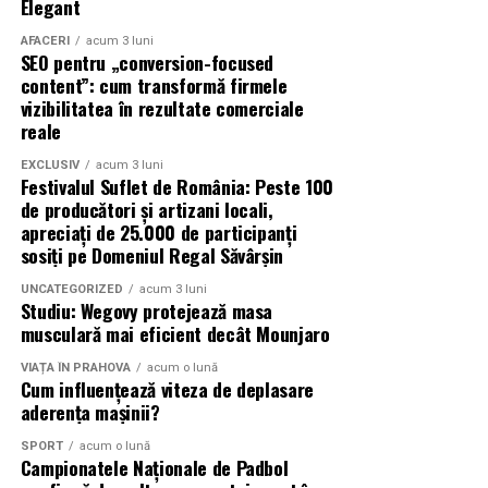
Elegant
Beneficiile unui hol bine gandit
AFACERI
acum 3 luni
SEO pentru „conversion-focused
content”: cum transformă firmele
Cand holul este bine gandit, viata de familie devine mai
vizibilitatea în rezultate comerciale
fluenta. Toata lumea stie unde isi pune hainele si
reale
incaltamintea, nu se mai cauta cheile prin casa, iar
oaspetii sunt primiti intr-un spatiu ordonat. Aceste
EXCLUSIV
acum 3 luni
Festivalul Suflet de România: Peste 100
beneficii mici, dar constante, fac diferenta in fiecare zi.
de producători și artizani locali,
apreciați de 25.000 de participanți
Specialistii NOMAAD includ holul in discutia initiala
sosiți pe Domeniul Regal Săvârșin
despre planul casei. Ei identifica nevoile reale ale fiecarei
UNCATEGORIZED
acum 3 luni
familii si propun solutii functionale, chiar si pentru
Studiu: Wegovy protejează masa
spatii mici. Acest detaliu face parte din abordarea
musculară mai eficient decât Mounjaro
generala a proiectarii unei case cu adevarat practice.
VIAȚA ÎN PRAHOVA
acum o lună
Cum influențează viteza de deplasare
Despre NOMAAD
aderența mașinii?
NOMAAD este un brand romanesc specializat in case
SPORT
acum o lună
Campionatele Naționale de Padbol
modulare la cheie, construit din experienta directa cu