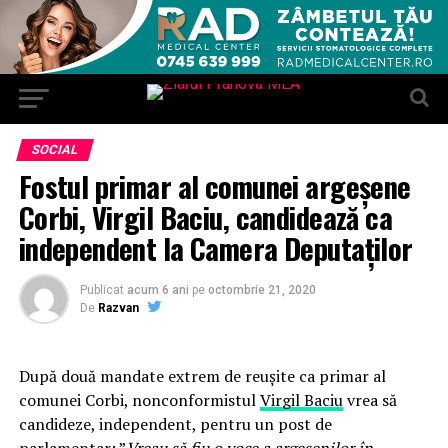
SOCIAL
Fostul primar al comunei argeşene
Corbi, Virgil Baciu, candidează ca
independent la Camera Deputaţilor
Publicat
acum 6 ani
pe
octombrie 21, 2020
De
Razvan
După două mandate extrem de reușite ca primar al
comunei Corbi, nonconformistul
Virgil Baciu
vrea să
candideze, independent, pentru un post de