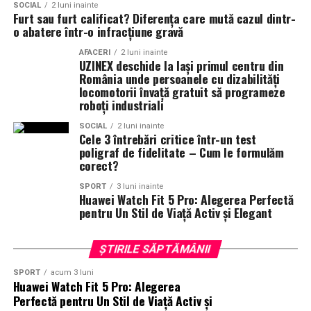
SOCIAL
2 luni inainte
Furt sau furt calificat? Diferența care mută cazul dintr-
In casele modulare cu open-space, delimitarea holului se
o abatere într-o infracțiune gravă
face adesea printr-un dulap care serveste drept perete
AFACERI
2 luni inainte
despartitor. Acesta gazduieste hainele si incaltamintea,
UZINEX deschide la Iași primul centru din
iar spatele lui poate fi folosit ca perete pentru zona de
România unde persoanele cu dizabilități
locomotorii învață gratuit să programeze
zi. Este o solutie care valorifica la maximum spatiul.
roboți industriali
Solutii pentru intrari foarte mici
SOCIAL
2 luni inainte
Cele 3 întrebări critice într-un test
poligraf de fidelitate – Cum le formulăm
Pentru casele cu intrare foarte mica, solutiile sunt mai
corect?
limitate, dar nu imposibile. Un cuier de perete, o oglinda
SPORT
3 luni inainte
subtire, o banca pliabila si un mic raft pentru chei pot
Huawei Watch Fit 5 Pro: Alegerea Perfectă
indeplini toate functiile de baza, chiar si pe o suprafata
pentru Un Stil de Viață Activ și Elegant
de 2 mp.
ȘTIRILE SĂPTĂMÂNII
Dulapurile verticale sunt solutia optima pentru spatii
mici. Ele ofera depozitare pentru incaltaminte, haine si
SPORT
acum 3 luni
Huawei Watch Fit 5 Pro: Alegerea
accesorii, fara a ocupa mult loc pe podea. Un dulap de 60
Perfectă pentru Un Stil de Viață Activ și
cm latime este suficient pentru o familie cu doi membri.