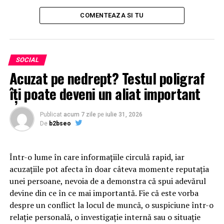
COMENTEAZA SI TU
SOCIAL
Acuzat pe nedrept? Testul poligraf
îţi poate deveni un aliat important
Publicat
acum 7 zile
pe
iulie 31, 2026
De
b2bseo
Într-o lume în care informațiile circulă rapid, iar
acuzațiile pot afecta în doar câteva momente reputația
unei persoane, nevoia de a demonstra că spui adevărul
devine din ce în ce mai importantă. Fie că este vorba
despre un conflict la locul de muncă, o suspiciune într-o
relație personală, o investigație internă sau o situație