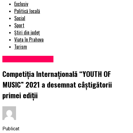
Exclusiv
Politică locală
Social
Sport
Știri din județ
Viața în Prahova
Turism
Administrație locală
Competiția Internațională “YOUTH OF
MUSIC” 2021 a desemnat câștigătorii
primei ediții
Publicat