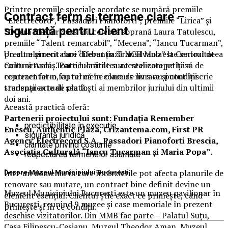
Printre premiile speciale acordate se numără premiile
Contract ferm și termene clare –
“Electrecord”, “Passadori Pianoforti”, premiile “Lirica” și
siguranță pentru client
“Opera Masterclass” cu celebra soprană Laura Tatulescu,
premiile “Talent remarcabil”, “Mecena”, “Iancu Tucarman”,
precum și recitaluri “Debut în Transilvania” la Centrul de
Un alt element care diferențiază NCH Mob este seriozitatea
Cultură Arcuș. Particularitatea acestei competiții a
contractuală. Toate lucrările sunt realizate pe bază de
reprezentat-o faptul că în concurs nu s-au putut înscrie
contract ferm, cu termene clare de livrare și condiții
studenții actuali sau foști ai membrilor juriului din ultimii
transparente de plată.
doi ani.
Această practică oferă:
Partenerii proiectului sunt: Fundația Remember
predictibilitate în execuție
Enescu, Authentic Plaza, Crizantema.com, First PR
siguranță juridică
Agency, Electrecord S.A., Passadori Pianoforti Brescia,
claritate privind costurile
Asociația Culturală “Iancu Tucarman și Maria Popa”.
respectarea termenelor asumate
Într-un domeniu în care întârzierile pot afecta planurile de
Despre Muzeul Municipiului București
renovare sau mutare, un contract bine definit devine un
Muzeul Municipiului București este un muzeu pavilionar în
element esențial. Clientul știe exact ce primește, când
București, reunind 9 muzee și case memoriale în prezent
primește și în ce condiții.
deschise vizitatorilor. Din MMB fac parte – Palatul Suțu,
Casa Filipescu-Cesianu, Muzeul Theodor Aman, Muzeul