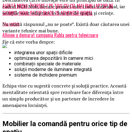
ALERTĂ MEDIA: ÎNTRECE-I PE TOȚI CU CEL MAI BUN LAPTOP DE
cadrul NCH Mob, fiecare proiect este tratat individual, iar
GAMING, NOUL RAZER BLADE 15 ADVANCED MODEL
soluțiile sunt adaptate în funcție de spațiu și cerințe.
Nu există răspunsul „nu se poate”. Există doar căutarea unei
Nu ratati
variante tehnice mai bune.
Allview a demarat campania Rabla pentru televizoare
Fie că este vorba despre:
integrarea unor spații dificile
optimizarea depozitării în camere mici
combinații speciale de materiale
soluții moderne de iluminare integrată
sisteme de închidere premium
Echipa vine cu sugestii concrete și soluții practice. Această
mentalitate orientată spre rezolvare face diferența între
un simplu producător și un partener de încredere în
amenajarea locuinței.
Mobilier la comandă pentru orice tip de
spațiu