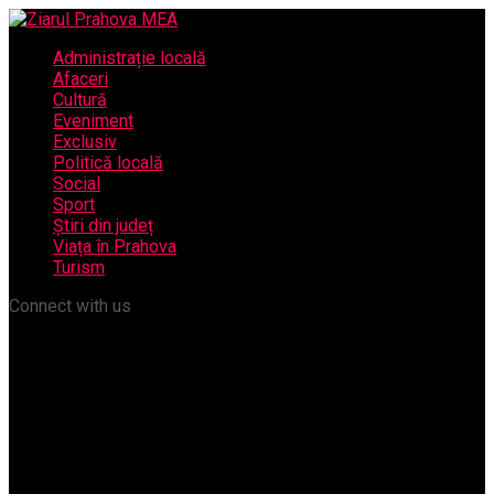
Administrație locală
Afaceri
Cultură
Eveniment
Exclusiv
Politică locală
Social
Sport
Știri din județ
Viața în Prahova
Turism
Connect with us