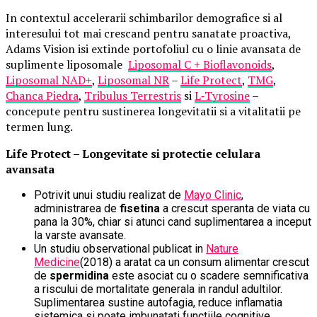
In contextul accelerarii schimbarilor demografice si al
interesului tot mai crescand pentru sanatate proactiva,
Adams Vision isi extinde portofoliul cu o linie avansata de
suplimente liposomale
Liposomal C + Bioflavonoids
,
Liposomal NAD+
,
Liposomal NR
–
Life Protect
,
TMG
,
Chanca Piedra
,
Tribulus Terrestris
si
L
‑
Tyrosine
–
concepute pentru sustinerea longevitatii si a vitalitatii pe
termen lung.
Life Protect – Longevitate si protectie celulara
avansata
Potrivit unui studiu realizat de
Mayo Clinic
,
administrarea de
fisetina
a crescut speranta de viata cu
pana la 30%, chiar si atunci cand suplimentarea a inceput
la varste avansate.
Un studiu observational publicat in
Nature
Medicine
(2018) a aratat ca un consum alimentar crescut
de
spermidina
este asociat cu o scadere semnificativa
a riscului de mortalitate generala in randul adultilor.
Suplimentarea sustine autofagia, reduce inflamatia
sistemica si poate imbunatati functiile cognitive.