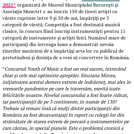
2021”
organizată de Muzeul Municipiului București și
Asociația MuseArt s-au înscris 130 de tineri artiști cu
vârste cuprinse între 9 și 30 de ani, împărțiți pe 3
categorii de vârstă. Competiția a fost destinată muzicii
clasice, în concurs fiind înscriși instrumentiști pentru 15
categorii de instrumente și artiști lirici. Numărul mare de
participanți din întreaga lume a demonstrat nevoia
tinerilor muzicieni de a împărtăși arta lor cu publicul de
pretutindeni și dorința de a veni să concerteze în România.
”
Concursul Youth of Music a fost un real succes, întrecând
chiar și cele mai optimiste așteptări. Sînziana Mircea,
inițiatoarea acestui demers extrem de îndrăzneț, mai ales în
vremurile pandemice pe care le traversăm, merită toate
felicitările noastre. Nivelul concursului a fost foarte ridicat,
iar participanții de pe 3 continente, în număr de 130!
Trebuie să remarc însă că mulți dintre participanții din
România au fost dezavantajați în raport cu colegii lor din
străinătate de starea extrem de precară a instrumentelor pe
care cântau, în special pianele. Este o problemă cronică a