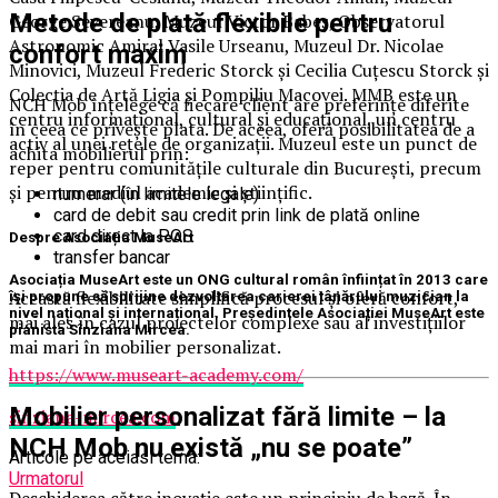
Metode de plată flexibile pentru
George Severeanu, Muzeul Victor Babeș, Observatorul
Astronomic Amiral Vasile Urseanu, Muzeul Dr. Nicolae
confort maxim
Minovici, Muzeul Frederic Storck și Cecilia Cuțescu Storck și
Colecția de Artă Ligia și Pompiliu Macovei. MMB este un
NCH Mob înțelege că fiecare client are preferințe diferite
centru informațional, cultural și educațional, un centru
în ceea ce privește plata. De aceea, oferă posibilitatea de a
activ al unei rețele de organizații. Muzeul este un punct de
achita mobilierul prin:
reper pentru comunitățile culturale din București, precum
și pentru mediul academic și științific.
numerar (în limitele legale)
card de debit sau credit prin link de plată online
card direct la POS
Despre Asociația MuseArt​
transfer bancar
Asociația MuseArt este un ONG cultural român înființat în 2013 care
Această flexibilitate simplifică procesul și oferă confort,
își propune să sprijine dezvoltarea carierei tânărului muzician la
nivel național și internațional. Președintele Asociației MuseArt este
mai ales în cazul proiectelor complexe sau al investițiilor
pianista Sînziana Mircea.
mai mari în mobilier personalizat.
https://www.
museart-academy.com
/
Mobilier personalizat fără limite – la
sinziana-mircea.com
NCH Mob nu există „nu se poate”
Articole pe aceiasi tema:
Urmatorul
Deschiderea către inovație este un principiu de bază. În