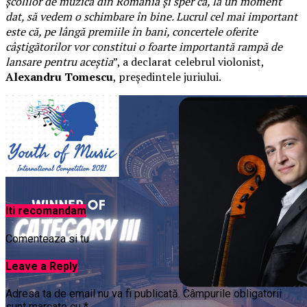
școlilor de muzică din România și sper ca, la un moment
dat, să vedem o schimbare în bine. Lucrul cel mai important
este că, pe lângă premiile în bani, concertele oferite
câștigătorilor vor constitui o foarte importantă rampă de
lansare pentru aceștia
”, a declarat celebrul violonist,
Alexandru Tomescu
, președintele juriului.
Iti recomandam
Comenteaza si tu
Leave a Reply
Adresa ta de email nu va fi publicată.
Câmpurile obligatorii
sunt marcate cu
*