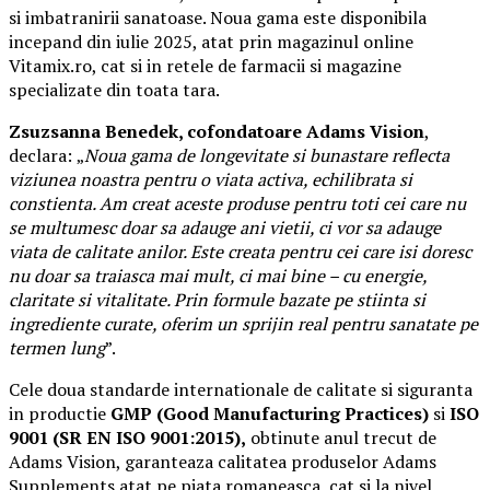
si imbatranirii sanatoase. Noua gama este disponibila
incepand din iulie 2025, atat prin magazinul online
Vitamix.ro, cat si in retele de farmacii si magazine
specializate din toata tara.
Zsuzsanna Benedek, cofondatoare Adams Vision
,
declara:
„
Noua gama de longevitate si bunastare reflecta
viziunea noastra pentru o viata activa, echilibrata si
constienta. Am creat aceste produse pentru toti cei care nu
se multumesc doar sa adauge ani vietii, ci vor sa adauge
viata de calitate anilor. Este creata pentru cei care isi doresc
nu doar sa traiasca mai mult, ci mai bine – cu energie,
claritate si vitalitate. Prin formule bazate pe stiinta si
ingrediente curate, oferim un sprijin real pentru sanatate pe
termen lung
”.
Cele doua standarde internationale de calitate si siguranta
in productie
GMP (Good Manufacturing Practices)
si
ISO
9001 (SR EN ISO 9001:2015),
obtinute anul trecut de
Adams Vision, garanteaza calitatea produselor Adams
Supplements atat pe piata romaneasca, cat si la nivel