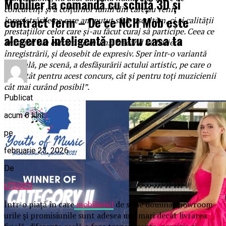
Mobilier la comandă cu schiță 3D și
concurenți și a colțurilor lumii din care au venit
contract ferm – De ce NCH Mob este
înregistrările pe care am putut să le ascultăm, ci și calității
prestațiilor celor care și-au făcut curaj să participe. Ceea ce
alegerea inteligentă pentru casa ta
am auzit era extrem de intens, trecând de bariera
înregistrării, și deosebit de expresiv. Sper într-o variantă
normală, pe scenă, a desfășurării actului artistic, pe care o
sper atât pentru acest concurs, cât și pentru toți muzicienii
cât mai curând posibil”.
Publicat
acum 6 luni
pe
februarie 23, 2026
De
LTSSEO
Într-o piață în care
mobilierul
de serie domină showroom-
urile și promisiunile sunt adesea mai mari decât livrarea