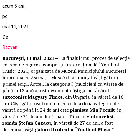
acum 5 ani
pe
mai 11, 2021
De
Razvan
București, 11 mai 2021 –
La finalul unui proces de selecție
extrem de riguros, competiția internațională “Youth of
Music” 2021, organizată de Muzeul Municipiului Bucuresti
împreună cu Asociația MuseArt, a anunțat câștigătorii
primei ediții. Astfel, la categoria I (muzicieni cu vârste de
până la 18 ani) a fost desemnat câștigător tânărul
saxofonist Magyary Timot,
din Ungaria, în vârstă de 16
ani. Câștigătoarea trofeului celei de a doua categorii de
vârstă de până la 24 de ani este
pianista Mia Pecnik
, în
vârstă de 21 de ani din Croația. Tânărul
violoncelist
român Ștefan Cazacu
, în vârstă de 27 de ani, a fost
desemnat
câștigătorul trofeului “Youth of Music”