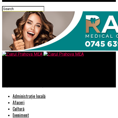
Ziarul Prahova MEA
Competiția Internațională “YOUTH OF MUSIC” 2021 a desemnat
câștigătorii primei ediții
Administrație locală
Afaceri
Cultură
Eveniment