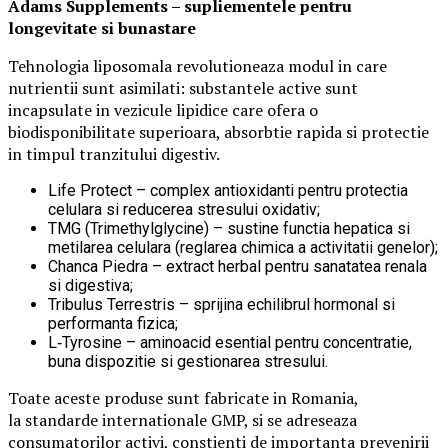
Adams Supplements –
supliementele
pentru
longevitate si bunastare
Tehnologia liposomala revolutioneaza modul in care
nutrientii sunt asimilati: substantele active sunt
incapsulate in vezicule lipidice care ofera o
biodisponibilitate superioara, absorbtie rapida si protectie
in timpul tranzitului digestiv.
Life Protect – complex antioxidanti pentru protectia
celulara si reducerea stresului oxidativ;
TMG (Trimethylglycine) – sustine functia hepatica si
metilarea celulara (reglarea chimica a activitatii genelor);
Chanca Piedra – extract herbal pentru sanatatea renala
si digestiva;
Tribulus Terrestris – sprijina echilibrul hormonal si
performanta fizica;
L‑Tyrosine – aminoacid esential pentru concentratie,
buna dispozitie si gestionarea stresului.
Toate aceste produse sunt fabricate in Romania,
la standarde internationale GMP, si se adreseaza
consumatorilor activi, constienti de importanta prevenirii