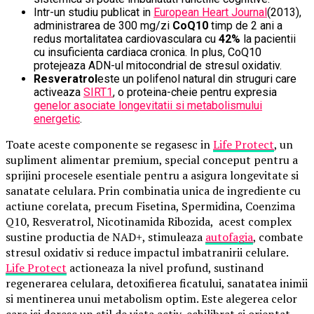
Intr-un studiu publicat in
European Heart Journal
(2013),
administrarea de 300 mg/zi
CoQ10
timp de 2 ani a
redus mortalitatea cardiovasculara cu
42%
la pacientii
cu insuficienta cardiaca cronica. In plus, CoQ10
protejeaza ADN-ul mitocondrial de stresul oxidativ.
Resveratrol
este un polifenol natural din struguri care
activeaza
SIRT1
, o proteina-cheie pentru expresia
genelor asociate longevitatii si metabolismului
energetic
.
Toate aceste componente se regasesc in
Life Protect
, un
supliment alimentar premium, special conceput pentru a
sprijini procesele esentiale pentru a asigura longevitate si
sanatate celulara. Prin combinatia unica de ingrediente cu
actiune corelata, precum Fisetina, Spermidina, Coenzima
Q10, Resveratrol, Nicotinamida Ribozida, acest complex
sustine productia de NAD+, stimuleaza
autofagia
, combate
stresul oxidativ si reduce impactul imbatranirii celulare.
Life Protect
actioneaza la nivel profund, sustinand
regenerarea celulara, detoxifierea ficatului, sanatatea inimii
si mentinerea unui metabolism optim. Este alegerea celor
care isi doresc un stil de viata activ, echilibrat si orientat