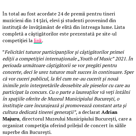
În total au fost acordate 24 de premii pentru tineri
muzicieni din 14 țări, elevi și studenti provenind din
instituții de învățământ de elită din întreaga lume. Lista
completă a câștigătorilor este prezentată pe site-ul
competiției la
link
.
”
Felicitări tuturor participanților și câștigătorilor primei
ediții a competiției internaționale „Youth of Music” 2021. În
perioada următoare câștigătorii se vor pregăti pentru
concerte, deci le urez tuturor mult succes în continuare. Sper
că vor cuceri publicul, la fel cum ne-au cucerit și nouă
inimile prin interpretările deosebite ale pieselor cu care au
participat la concurs. Cu o parte a laureaților vă veți întâlni
în spațiile oferite de Muzeul Municipiului București, o
instituție care încurajează și promovează constant arta și
cultura dedicată tinerei generații”
, a declarat
Adrian
Majuru
, directorul Muzeului Municipiului București, care a
organizat competiția oferind prilejul de concert în sălile
superbe din București.