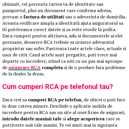
obisnuit, vei prezenta cartea ta de identitate sau
pasaportul, plus un document care confirma adresa,
precum o
factura de utilitati
sau o adeverinta de domiciliu.
Aceasta verificare simpla a identitatii ajuta asiguratorul sa
iti potriveasca corect datele si sa evite erorile la polita.
Daca cumperi pentru altcineva, adu si documentele acelei
persoane, deoarece RCA trebuie sa urmeze adevaratul
proprietar sau sofer. Pastreaza toate actele clare, actuale si
usor de citit. Cand actele sunt pregatite, poti trece mai
departe cu incredere, stiind ca esti cu un pas mai aproape
de
asigurare RCA
completa
si de o predare fara probleme
de la dealer la drum.
Cum cumperi RCA pe telefonul tau?
Daca vrei sa
cumperi RCA pe telefon
, de obicei o poti face
in doar cateva minute. Deschide o aplicatie mobila de
incredere pentru RCA sau un site al unei firme de asigurari,
introdu datele masinii tale
si
alege acoperirea
care se
potriveste noii tale masini. Te vei simti mai in siguranta