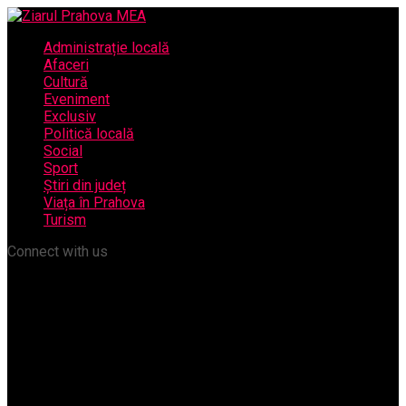
Administrație locală
Afaceri
Cultură
Eveniment
Exclusiv
Politică locală
Social
Sport
Știri din județ
Viața în Prahova
Turism
Connect with us