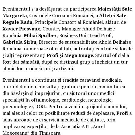
Evenimentul s-a desfășurat cu participarea
Majestății Sale
Margareta
, Custodele Coroanei României, a
Alteței Sale
Regale Radu
, Principele Consort al României, alături de
Xavier Piesvaux
, Country Manager Ahold Delhaize
România,
Mihai Spulber
, Business Unit Lead Profi,
Gabriela Sîrbu
, Director de sustenabilitate Ahold Delhaize
România, numeroase oficialități, autorități centrale și locale
și alți reprezentanți
Profi
și
Mega Image
. Startul oficial a
fost dat sâmbătă, după ce distinsul grup a încheiat un tur
al micilor producători și artizani.
Evenimentul a continuat și tradiția caravanei medicale,
oferind din nou consultații gratuite pentru comunitatea
din Săvârșin și împrejurimi, cu ajutorul unor medici
specialiști în oftalmologie, cardiologie, neurologie,
pneumologie și ORL. Pentru a veni în sprijinul oamenilor,
mai ales al celor cu posibilitate redusă de deplasare,
Profi
a
adus aproape de ei servicii medicale de calitate, prin
implicarea experților de la Asociația ATI „Aurel
Mogoșeanu” din Timișoara.