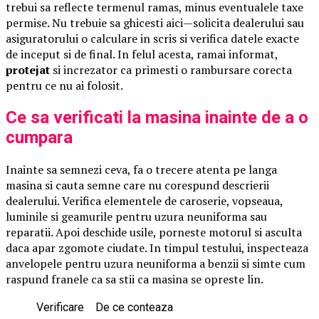
trebui sa reflecte termenul ramas, minus eventualele taxe
permise. Nu trebuie sa ghicesti aici—solicita dealerului sau
asiguratorului o calculare in scris si verifica datele exacte
de inceput si de final. In felul acesta, ramai informat,
protejat
si increzator ca primesti o rambursare corecta
pentru ce nu ai folosit.
Ce sa verificati la masina inainte de a o
cumpara
Inainte sa semnezi ceva, fa o trecere atenta pe langa
masina si cauta semne care nu corespund descrierii
dealerului. Verifica elementele de caroserie, vopseaua,
luminile si geamurile pentru uzura neuniforma sau
reparatii. Apoi deschide usile, porneste motorul si asculta
daca apar zgomote ciudate. In timpul testului, inspecteaza
anvelopele pentru uzura neuniforma a benzii si simte cum
raspund franele ca sa stii ca masina se opreste lin.
Verificare
De ce conteaza