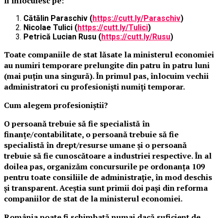
Îi înlocuiesc pe:
Cătălin Paraschiv (
https://cutt.ly/Paraschiv
)
Nicolae Tulici (
https://cutt.ly/Tulici
)
Petrică Lucian Rusu (
https://cutt.ly/Rusu
)
Toate companiile de stat lăsate la ministerul economiei
au numiri temporare prelungite din patru în patru luni
(mai puțin una singură). În primul pas, înlocuim vechii
administratori cu profesioniști numiți temporar.
Cum alegem profesioniștii?
O persoană trebuie să fie specialistă în
finanțe/contabilitate, o persoană trebuie să fie
specialistă în drept/resurse umane și o persoană
trebuie să fie cunoscătoare a industriei respective. În al
doilea pas, organizăm concursurile pe ordonanța 109
pentru toate consiliile de administrație, în mod deschis
și transparent. Aceștia sunt primii doi pași din reforma
companiilor de stat de la ministerul economiei.
România poate fi schimbată numai dacă suficient de