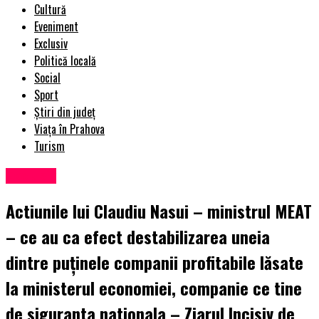
Cultură
Eveniment
Exclusiv
Politică locală
Social
Sport
Știri din județ
Viața în Prahova
Turism
Exclusiv
Actiunile lui Claudiu Nasui – ministrul MEAT
– ce au ca efect destabilizarea uneia
dintre puținele companii profitabile lăsate
la ministerul economiei, companie ce tine
de siguranta nationala – Ziarul Incisiv de