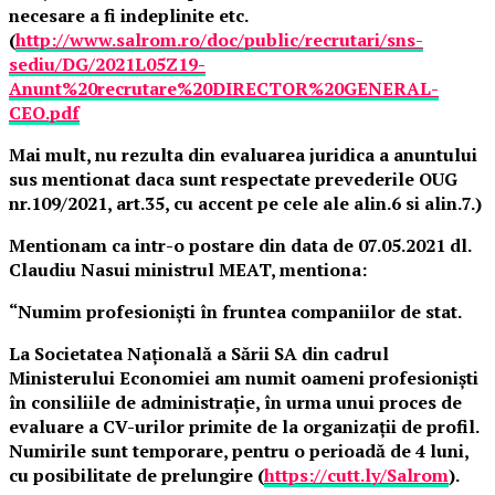
necesare a fi indeplinite etc.
(
http://www.salrom.ro/doc/public/recrutari/sns-
sediu/DG/2021L05Z19-
Anunt%20recrutare%20DIRECTOR%20GENERAL-
CEO.pdf
Mai mult, nu rezulta din evaluarea juridica a anuntului
sus mentionat daca sunt respectate prevederile OUG
nr.109/2021, art.35, cu accent pe cele ale alin.6 si alin.7.)
Mentionam ca intr-o postare din data de 07.05.2021 dl.
Claudiu Nasui ministrul MEAT, mentiona:
“Numim profesioniști în fruntea companiilor de stat.
La Societatea Națională a Sării SA din cadrul
Ministerului Economiei am numit oameni profesioniști
în consiliile de administrație, în urma unui proces de
evaluare a CV-urilor primite de la organizații de profil.
Numirile sunt temporare, pentru o perioadă de 4 luni,
cu posibilitate de prelungire (
https://cutt.ly/Salrom
).