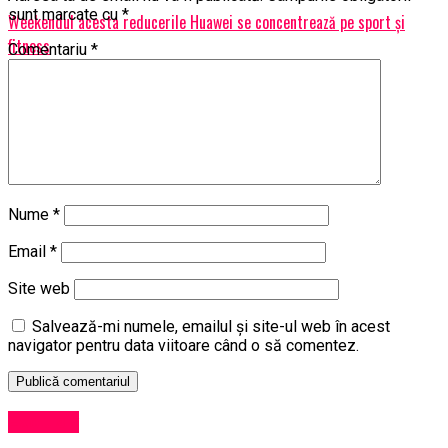
sunt marcate cu
*
Weekendul acesta reducerile Huawei se concentrează pe sport și
fitness
Comentariu
*
Nume
*
Email
*
Site web
Salvează-mi numele, emailul și site-ul web în acest
navigator pentru data viitoare când o să comentez.
Exclusiv