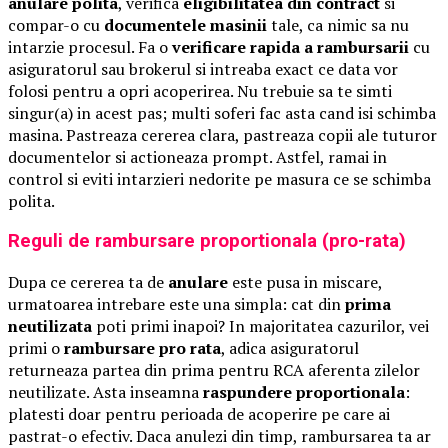
anulare polita
, verifica
eligibilitatea din contract
si
compar-o cu
documentele masinii
tale, ca nimic sa nu
intarzie procesul. Fa o
verificare rapida a rambursarii
cu
asiguratorul sau brokerul si intreaba exact ce data vor
folosi pentru a opri acoperirea. Nu trebuie sa te simti
singur(a) in acest pas; multi soferi fac asta cand isi schimba
masina. Pastreaza cererea clara, pastreaza copii ale tuturor
documentelor si actioneaza prompt. Astfel, ramai in
control si eviti intarzieri nedorite pe masura ce se schimba
polita.
Reguli de rambursare proportionala (pro-rata)
Dupa ce cererea ta de
anulare
este pusa in miscare,
urmatoarea intrebare este una simpla: cat din
prima
neutilizata
poti primi inapoi? In majoritatea cazurilor, vei
primi o
rambursare pro rata
, adica asiguratorul
returneaza partea din prima pentru RCA aferenta zilelor
neutilizate. Asta inseamna
raspundere proportionala
:
platesti doar pentru perioada de acoperire pe care ai
pastrat-o efectiv. Daca anulezi din timp, rambursarea ta ar