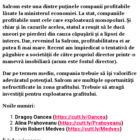
Salrom este una dintre puținele companii profitabile
lăsate la ministerul economiei. La stat, companiile
profitabile sunt cele care exploatează monopoluri. Și
chiar și în cazurile acelea, statul a reușit să le ducă
uneori pe pierderi din cauza căpușării și a lipsei de
interes. Dar, revenind la Salrom, profitabilitatea ei ar
putea fi mai mare. Recent am împiedicat o tentativă de
păgubire a societății de către propriul director printr-o
manevră imobiliară (acum este fostul director).
Dar pe termen mediu, compania trebuie să își valorifice
adevăratul potențial. Salrom are multiple oportunități
nefructificate în zona grafitului. Trebuie să atragă
investiții pentru exploatarea grafitului.
Noile numiri:
Dragoș Oancea (
https://cutt.ly/Oancea
)
Alina Prahoveanu (
https://cutt.ly/Prahoveanu
)
Ervin Robert Medves (
https://cutt.ly/Medves
)