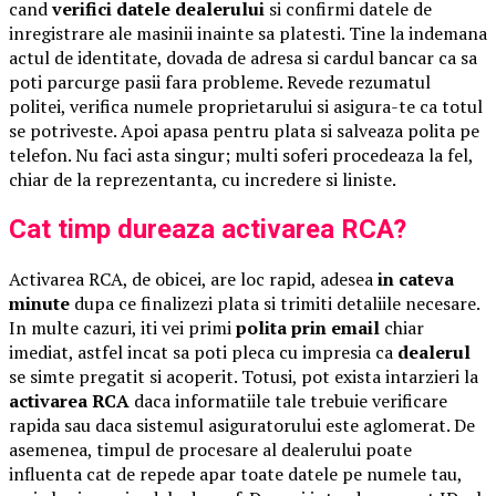
cand
verifici datele dealerului
si confirmi datele de
inregistrare ale masinii inainte sa platesti. Tine la indemana
actul de identitate, dovada de adresa si cardul bancar ca sa
poti parcurge pasii fara probleme. Revede rezumatul
politei, verifica numele proprietarului si asigura-te ca totul
se potriveste. Apoi apasa pentru plata si salveaza polita pe
telefon. Nu faci asta singur; multi soferi procedeaza la fel,
chiar de la reprezentanta, cu incredere si liniste.
Cat timp dureaza activarea RCA?
Activarea RCA, de obicei, are loc rapid, adesea
in cateva
minute
dupa ce finalizezi plata si trimiti detaliile necesare.
In multe cazuri, iti vei primi
polita prin email
chiar
imediat, astfel incat sa poti pleca cu impresia ca
dealerul
se simte pregatit si acoperit. Totusi, pot exista intarzieri la
activarea RCA
daca informatiile tale trebuie verificare
rapida sau daca sistemul asiguratorului este aglomerat. De
asemenea, timpul de procesare al dealerului poate
influenta cat de repede apar toate datele pe numele tau,