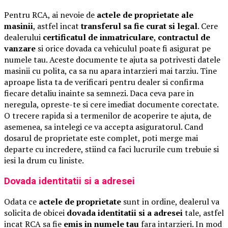
Pentru RCA, ai nevoie de
actele de proprietate ale
masinii
, astfel incat
transferul sa fie curat si legal
. Cere
dealerului
certificatul de inmatriculare
,
contractul de
vanzare
si orice dovada ca vehiculul poate fi asigurat pe
numele tau. Aceste documente te ajuta sa potrivesti datele
masinii cu polita, ca sa nu apara intarzieri mai tarziu. Tine
aproape lista ta de verificari pentru dealer si confirma
fiecare detaliu inainte sa semnezi. Daca ceva pare in
neregula, opreste-te si cere imediat documente corectate.
O trecere rapida si a termenilor de acoperire te ajuta, de
asemenea, sa intelegi ce va accepta asiguratorul. Cand
dosarul de proprietate este complet, poti merge mai
departe cu incredere, stiind ca faci lucrurile cum trebuie si
iesi la drum cu liniste.
Dovada identitatii si a adresei
Odata ce
actele de proprietate
sunt in ordine, dealerul va
solicita de obicei
dovada identitatii si a adresei
tale, astfel
incat RCA sa fie
emis in numele tau
fara intarzieri. In mod