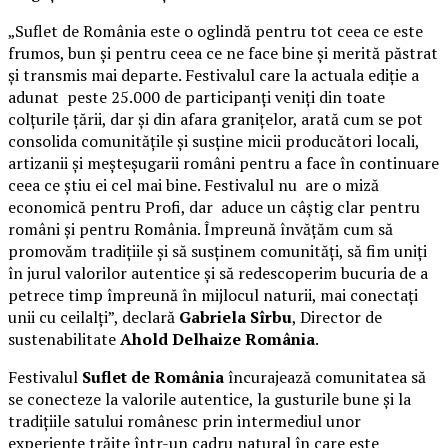
„Suflet de România este o oglindă pentru tot ceea ce este
frumos, bun și pentru ceea ce ne face bine și merită păstrat
și transmis mai departe. Festivalul care la actuala ediție a
adunat peste 25.000 de participanți veniți din toate
colțurile țării, dar și din afara granițelor, arată cum se pot
consolida comunitățile și susține micii producători locali,
artizanii și meșteșugarii români pentru a face în continuare
ceea ce știu ei cel mai bine. Festivalul nu are o miză
economică pentru Profi, dar aduce un câștig clar pentru
români și pentru România. Împreună învățăm cum să
promovăm tradițiile și să susținem comunități, să fim uniți
în jurul valorilor autentice și să redescoperim bucuria de a
petrece timp împreună în mijlocul naturii, mai conectați
unii cu ceilalți”, declară
Gabriela Sîrbu
, Director de
sustenabilitate
Ahold Delhaize România
.
Festivalul
Suflet de România
încurajează comunitatea să
se conecteze la valorile autentice, la gusturile bune și la
tradițiile satului românesc prin intermediul unor
experiențe trăite într-un cadru natural în care este