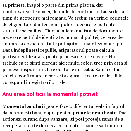
sa primesti inapoi o parte din prima platita, dar
rambursarea, de obicei, depinde de contractul tau si de cat
timp de acoperire mai ramane. Va trebui sa verifici cerintele
de eligibilitate din termenii politei, deoarece nu toate
situatiile se califica. Tine la indemana lista de documente
necesare: actul de identitate, numarul politei, cererea de
anulare si dovada platii te pot ajuta sa inaintezi mai rapid.
Daca indeplinesti regulile, asiguratorul poate calcula
partea neutilizata si poate procesa ce ti se cuvine. Nu
trebuie sa te simti pierdut aici; multi soferi trec prin asta si
primesc raspunsuri clare odata ce intreaba. Ramai calm,
solicita confirmare in scris si asigura-te ca toate detaliile
corespund inregistrarilor tale.
Anularea politicii la momentul potrivit
Momentul anularii
poate face o diferenta reala in faptul
daca primesti bani inapoi pentru
primele neutilizate
. Daca
actionezi curand dupa vanzare, iti poti proteja sansa de a
recupera o parte din ceea ce ai platit. Inainte sa trimiti o