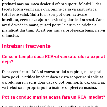
preluati masina. Daca dealerul ofera suport, folositi-l, dar
faceti totusi verificarile dvs. online ca sa va asigurati ca
totul este valid. Multi furnizori pot oferi
activare
imediata
, ceea ce va ajuta sa evitati golurile si stresul. Cand
aveti dovada in mana, puteti porni la drum ca oricine a
planificat din timp. Acest pas mic va protejeaza banii, nervii
si linistea.
Intrebari frecvente
Ce se intampla daca RCA-ul vanzatorului a expirat
deja?
Daca certificatul RCA al vanzatorului a expirat, nu te poti
baza pe el—verifica imediat daca exista acoperire si solicita
o prelungire in scris doar daca o pot reinnoi. In caz contrar,
va trebui sa ai propria polita inainte sa pleci cu masina.
Pot sa conduc masina acasa fara un RCA imediat?
Nu, nu poti conduce legal fara RCA imediat; ai nevoie de