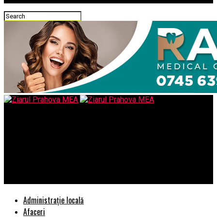
Ziarul Prahova MEA
Actiunile lui Claudiu Nasui – ministrul MEAT – ce au ca efect
destabilizarea uneia dintre puținele companii profitabile lăsate
la ministerul economiei, companie ce tine de siguranta
nationala – Ziarul Incisiv de Prahova
Administrație locală
Afaceri