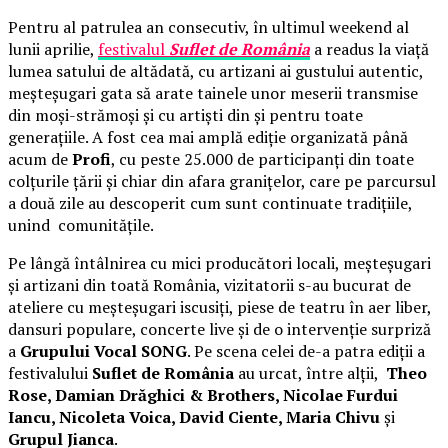
Pentru al patrulea an consecutiv, în ultimul weekend al
lunii aprilie,
festivalul
Suflet de România
a readus la viață
lumea satului de altădată, cu artizani ai gustului autentic,
meșteșugari gata să arate tainele unor meserii transmise
din moși-strămoși și cu artiști din și pentru toate
generațiile. A fost cea mai amplă ediție organizată până
acum de
Profi
, cu peste 25.000 de participanți din toate
colțurile țării și chiar din afara granițelor, care pe parcursul
a două zile au descoperit cum sunt continuate tradițiile,
unind comunitățile.
Pe lângă întâlnirea cu mici producători locali, meșteșugari
și artizani din toată România, vizitatorii s-au bucurat de
ateliere cu meșteșugari iscusiți, piese de teatru în aer liber,
dansuri populare, concerte live și de o intervenție surpriză
a
Grupului Vocal SONG
. Pe scena celei de-a patra ediții a
festivalului
Suflet de România
au urcat, între alții,
Theo
Rose, Damian Drăghici & Brothers, Nicolae Furdui
Iancu, Nicoleta Voica, David Ciente, Maria Chivu
și
Grupul Jianca
.