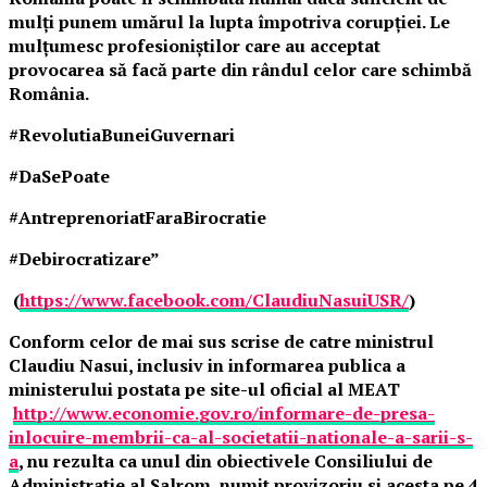
mulți punem umărul la lupta împotriva corupției. Le
mulțumesc profesioniștilor care au acceptat
provocarea să facă parte din rândul celor care schimbă
România.
#RevolutiaBuneiGuvernari
#DaSePoate
#AntreprenoriatFaraBirocratie
#Debirocratizare”
(
https://www.facebook.com/ClaudiuNasuiUSR/
)
Conform celor de mai sus scrise de catre ministrul
Claudiu Nasui, inclusiv in informarea publica a
ministerului postata pe site-ul oficial al MEAT
http://www.economie.gov.ro/informare-de-presa-
inlocuire-membrii-ca-al-societatii-nationale-a-sarii-s-
a
, nu rezulta ca unul din obiectivele Consiliului de
Administratie al Salrom, numit provizoriu si acesta pe 4