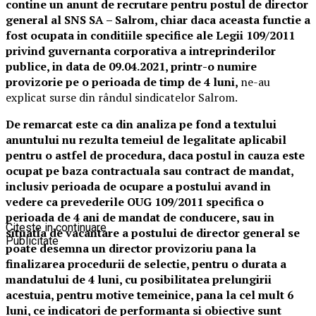
contine un anunt de recrutare pentru postul de director
general al SNS SA – Salrom, chiar daca aceasta functie a
fost ocupata in conditiile specifice ale Legii 109/2011
privind guvernanta corporativa a intreprinderilor
publice, in data de 09.04.2021, printr-o numire
provizorie pe o perioada de timp de 4 luni,
ne-au
explicat surse din rândul sindicatelor Salrom.
De remarcat este ca din analiza pe fond a textului
anuntului nu rezulta temeiul de legalitate aplicabil
pentru o astfel de procedura, daca postul in cauza este
ocupat pe baza contractuala sau contract de mandat,
inclusiv perioada de ocupare a postului avand in
vedere ca prevederile OUG 109/2011 specifica o
perioada de 4 ani de mandat de conducere, sau in
Citeste in continuare
situatia de vacantare a postului de director general se
Publicitate
poate desemna un director provizoriu pana la
finalizarea procedurii de selectie, pentru o durata a
mandatului de 4 luni, cu posibilitatea prelungirii
acestuia, pentru motive temeinice, pana la cel mult 6
luni, ce indicatori de performanta si obiective sunt