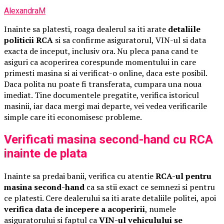
AlexandraM
Inainte sa platesti, roaga dealerul sa iti arate
detaliile
politicii RCA
si sa confirme asiguratorul, VIN-ul si data
exacta de inceput, inclusiv ora. Nu pleca pana cand te
asiguri ca acoperirea corespunde momentului in care
primesti masina si ai verificat-o online, daca este posibil.
Daca polita nu poate fi transferata, cumpara una noua
imediat. Tine documentele pregatite, verifica istoricul
masinii, iar daca mergi mai departe, vei vedea verificarile
simple care iti economisesc probleme.
Verificati masina second-hand cu RCA
inainte de plata
Inainte sa predai banii, verifica cu atentie
RCA-ul pentru
masina second-hand
ca sa stii exact ce semnezi si pentru
ce platesti. Cere dealerului sa iti arate detaliile politei, apoi
verifica data de incepere a acoperirii
, numele
asiguratorului si faptul ca
VIN-ul vehiculului se