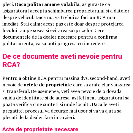
pleci.
Daca polita ramane valabila
, asigura-te ca
asiguratorul accepta schimbarea proprietarului si a datelor
despre vehicul. Daca nu, va trebui sa faci un RCA nou
imediat. Stai calm: acest pas este doar despre protejarea
locului tau pe sosea si evitarea surprizelor. Cere
documentele de la dealer necesare pentru a confirma
polita curenta, ca sa poti progresa cu incredere.
De ce documente aveti nevoie pentru
RCA?
Pentru a obtine RCA pentru masina dvs. second-hand, aveti
nevoie de
actele de proprietate
care sa arate clar vanzarea
si transferul. De asemenea, veti avea nevoie de o dovada
valida de identitate si de adresa, astfel incat asiguratorul sa
poata verifica cine sunteti si unde locuiti. Daca le aveti
pregatite, procesul va decurge mai usor si va va ajuta sa
plecati de la dealer fara intarzieri.
Acte de proprietate necesare