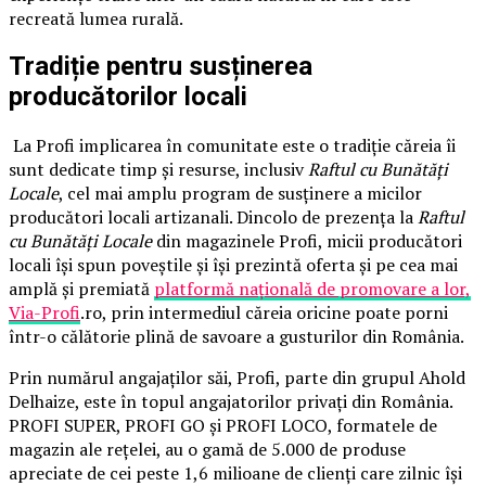
recreată lumea rurală.
Tradiție pentru susținerea
producătorilor locali
La Profi implicarea în comunitate este o tradiție căreia îi
sunt dedicate timp și resurse, inclusiv
Raftul cu Bunătăți
Locale
, cel mai amplu program de susținere a micilor
producători locali artizanali. Dincolo de prezența la
Raftul
cu Bunătăți Locale
din magazinele Profi, micii producători
locali își spun poveștile și își prezintă oferta și pe cea mai
amplă și premiată
platformă națională de promovare a lor,
Via-Profi
.ro, prin intermediul căreia oricine poate porni
într-o călătorie plină de savoare a gusturilor din România.
Prin numărul angajaților săi, Profi, parte din grupul Ahold
Delhaize, este în topul angajatorilor privați din România.
PROFI SUPER, PROFI GO și PROFI LOCO, formatele de
magazin ale rețelei, au o gamă de 5.000 de produse
apreciate de cei peste 1,6 milioane de clienți care zilnic își