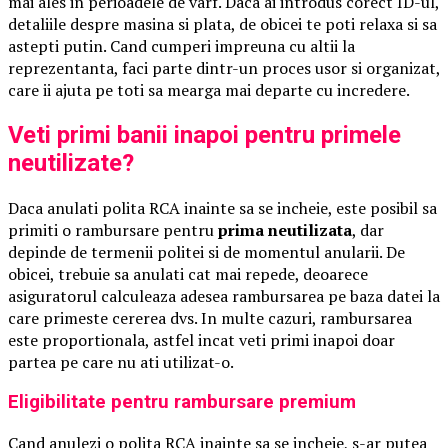
mai ales in perioadele de varf. Daca ai introdus corect ID-ul,
detaliile despre masina si plata, de obicei te poti relaxa si sa
astepti putin. Cand cumperi impreuna cu altii la
reprezentanta, faci parte dintr-un proces usor si organizat,
care ii ajuta pe toti sa mearga mai departe cu incredere.
Veti primi banii inapoi pentru primele
neutilizate?
Daca anulati polita RCA inainte sa se incheie, este posibil sa
primiti o rambursare pentru
prima neutilizata
, dar
depinde de termenii politei si de momentul anularii. De
obicei, trebuie sa anulati cat mai repede, deoarece
asiguratorul calculeaza adesea rambursarea pe baza datei la
care primeste cererea dvs. In multe cazuri, rambursarea
este proportionala, astfel incat veti primi inapoi doar
partea pe care nu ati utilizat-o.
Eligibilitate pentru rambursare premium
Cand anulezi o polita RCA inainte sa se incheie, s-ar putea