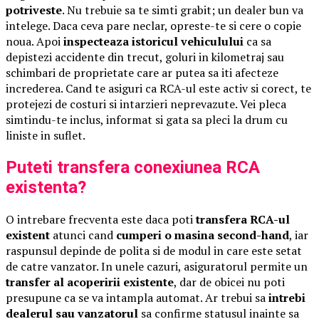
potriveste
. Nu trebuie sa te simti grabit; un dealer bun va
intelege. Daca ceva pare neclar, opreste-te si cere o copie
noua. Apoi
inspecteaza istoricul vehiculului
ca sa
depistezi accidente din trecut, goluri in kilometraj sau
schimbari de proprietate care ar putea sa iti afecteze
increderea. Cand te asiguri ca RCA-ul este activ si corect, te
protejezi de costuri si intarzieri neprevazute. Vei pleca
simtindu-te inclus, informat si gata sa pleci la drum cu
liniste in suflet.
Puteti transfera conexiunea RCA
existenta?
O intrebare frecventa este daca poti
transfera RCA-ul
existent
atunci cand
cumperi o masina second-hand
, iar
raspunsul depinde de polita si de modul in care este setat
de catre vanzator. In unele cazuri, asiguratorul permite un
transfer al acoperirii existente
, dar de obicei nu poti
presupune ca se va intampla automat. Ar trebui sa
intrebi
dealerul sau vanzatorul
sa confirme statusul inainte sa