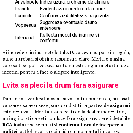
Anvelopele
Indica uzura, probleme de aliniere
Franele
Evidentiaza increderea la oprire
Luminile
Confirma vizibilitatea si siguranta
Sugereaza eventuale daune
Vopseaua
anterioare
Reflecta modul de ingrijire si
Interiorul
confortul
Ai incredere in instinctele tale. Daca ceva nu pare in regula,
pune intrebari si obtine raspunsuri clare. Meriti o masina
care sa ti se potriveasca, iar tu nu esti singur in efortul de a
incetini pentru a face o alegere inteligenta.
Evita sa pleci la drum fara asigurare
Dupa ce ati verificat masina si va simtiti bine cu ea, nu lasati
vanzarea sa avanseze pana cand stiti ca partea de
asigurari
este rezolvata. Meritati sa plecati de la dealer increzatori,
nu ingrijorati ca veti conduce fara asigurare. Cereti detaliile
RCA
inainte sa semnati si
confirmati ora de incepere a
politei
, astfel incat sa coincida cu momentul in care va