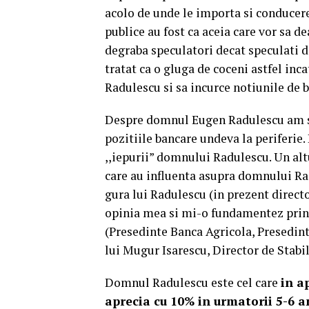
acolo de unde le importa si conducer
publice au fost ca aceia care vor sa d
degraba speculatori decat speculati de
tratat ca o gluga de coceni astfel in
Radulescu si sa incurce notiunile de 
Despre domnul Eugen Radulescu am spu
pozitiile bancare undeva la periferie
,,iepurii” domnului Radulescu. Un alt
care au influenta asupra domnului Rad
gura lui Radulescu (in prezent directo
opinia mea si mi-o fundamentez prin 
(Presedinte Banca Agricola, Presedint
lui Mugur Isarescu, Director de Stabi
Domnul Radulescu este cel care
in a
aprecia cu 10% in urmatorii 5-6 an