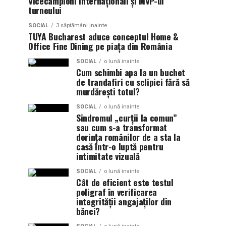
Vicecampioni Internaționali și MVP-ul
turneului
SOCIAL
3 săptămâni inainte
TUYA Bucharest aduce conceptul Home &
Office Fine Dining pe piața din România
SOCIAL
o lună inainte
Cum schimbi apa la un buchet
de trandafiri cu sclipici fără să
murdărești totul?
SOCIAL
o lună inainte
Sindromul „curții la comun”
sau cum s-a transformat
dorința românilor de a sta la
casă într-o luptă pentru
intimitate vizuală
SOCIAL
o lună inainte
Cât de eficient este testul
poligraf în verificarea
integrității angajaților din
bănci?