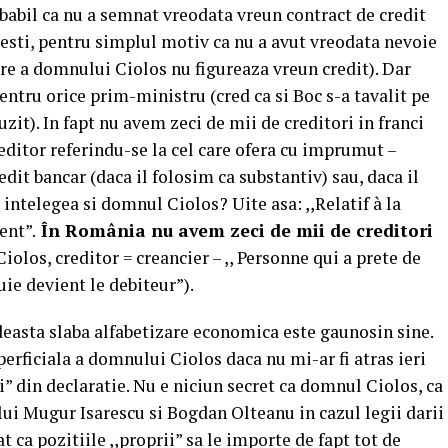
obabil ca nu a semnat vreodata vreun contract de credit
nvesti, pentru simplul motiv ca nu a avut vreodata nevoie
re a domnului Ciolos nu figureaza vreun credit). Dar
entru orice prim-ministru (cred ca si Boc s-a tavalit pe
zit). In fapt nu avem zeci de mii de creditori in franci
reditor referindu-se la cel care ofera cu imprumut –
edit bancar (daca il folosim ca substantiv) sau, daca il
 intelegea si domnul Ciolos? Uite asa: ,,Relatif à la
ent”.
În România nu avem zeci de mii de creditori
olos, creditor = creancier – ,, Personne qui a prete de
uie devient le debiteur”).
easta slaba alfabetizare economica este gaunosin sine.
uperficiala a domnului Ciolos daca nu mi-ar fi atras ieri
i” din declaratie. Nu e niciun secret ca domnul Ciolos, ca
lui Mugur Isarescu si Bogdan Olteanu in cazul legii darii
t ca pozitiile ,,proprii” sa le importe de fapt tot de