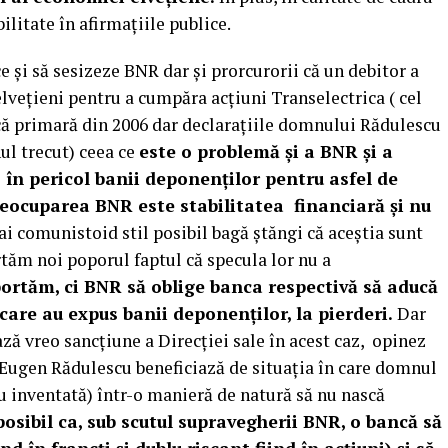
litate în afirmațiile publice.
 și să sesizeze BNR dar și prorcurorii că un debitor a
elvețieni pentru a cumpăra acțiuni Transelectrica ( cel
ică primară din 2006 dar declarațiile domnului Rădulescu
nul trecut) ceea ce
este o problemă și a BNR și a
 în pericol banii deponenților pentru asfel de
preocuparea BNR este stabilitatea financiară și nu
 comunistoid stil posibil bagă ștăngi că aceștia sunt
rtăm noi poporul faptul că specula lor nu a
portăm, ci BNR să oblige banca respectivă să aducă
 care au expus banii deponenților, la pierderi.
Dar
vreo sancțiune a Direcției sale în acest caz, opinez
 Eugen Rădulescu beneficiază de situația în care domnul
u inventată) într-o manieră de natură să nu nască
posibil ca, sub scutul supravegherii BNR, o bancă să