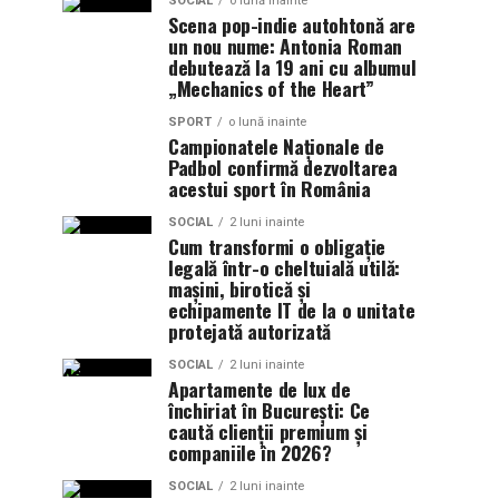
SOCIAL
o lună inainte
Scena pop-indie autohtonă are
un nou nume: Antonia Roman
debutează la 19 ani cu albumul
„Mechanics of the Heart”
SPORT
o lună inainte
Campionatele Naționale de
Padbol confirmă dezvoltarea
acestui sport în România
SOCIAL
2 luni inainte
Cum transformi o obligație
legală într-o cheltuială utilă:
mașini, birotică și
echipamente IT de la o unitate
protejată autorizată
SOCIAL
2 luni inainte
Apartamente de lux de
închiriat în București: Ce
caută clienții premium și
companiile în 2026?
SOCIAL
2 luni inainte