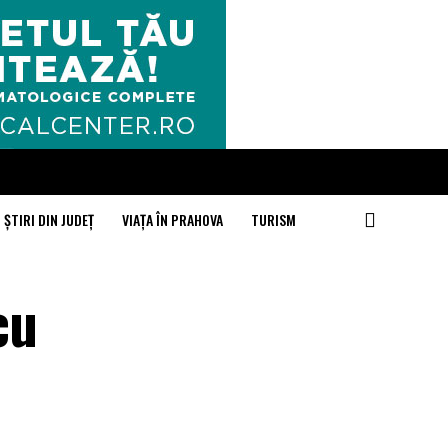
ȘTIRI DIN JUDEȚ
VIAȚA ÎN PRAHOVA
TURISM
cu
–