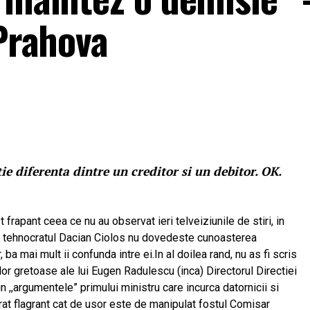
 Prahova
e diferenta dintre un creditor si un debitor. OK.
t frapant ceea ce nu au observat ieri telveiziunile de stiri, in
i, tehnocratul Dacian Ciolos nu dovedeste cunoasterea
ba mai mult ii confunda intre ei.In al doilea rand, nu as fi scris
lor gretoase ale lui Eugen Radulescu (inca) Directorul Directiei
n ,,argumentele” primului ministru care incurca datornicii si
trat flagrant cat de usor este de manipulat fostul Comisar