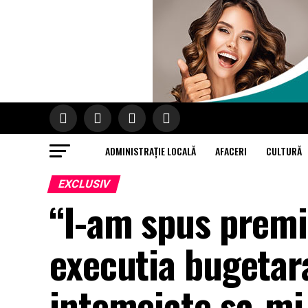
ADMINISTRAȚIE LOCALĂ
AFACERI
CULTURĂ
EXCLUSIV
“I-am spus premi
executia bugetar
intemeiate sa-mi