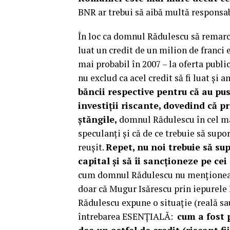
BNR ar trebui să aibă multă responsabi
În loc ca domnul Rădulescu să remarce
luat un credit de un milion de franci 
mai probabil în 2007 – la oferta publ
nu exclud ca acel credit să fi luat și a
băncii respective pentru că au pus
investiții riscante, dovedind că 
ștăngile,
domnul Rădulescu în cel mai
speculanți și că de ce trebuie să supo
reușit.
Repet, nu noi trebuie să su
capital și să îi sancționeze pe cei
cum domnul Rădulescu nu menționează 
doar că Mugur Isărescu prin iepurele
Rădulescu expune o situație (reală sa
întrebarea ESENȚIALĂ:
cum a fost 