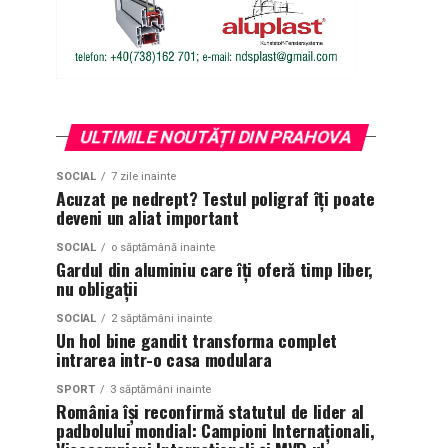
ULTIMILE NOUTĂȚI DIN PRAHOVA
SOCIAL
7 zile inainte
Acuzat pe nedrept? Testul poligraf îţi poate
deveni un aliat important
SOCIAL
o săptămână inainte
Gardul din aluminiu care îți oferă timp liber,
nu obligații
SOCIAL
2 săptămâni inainte
Un hol bine gandit transforma complet
intrarea intr-o casa modulara
SPORT
3 săptămâni inainte
România își reconfirmă statutul de lider al
padbolului mondial: Campioni Internaționali,