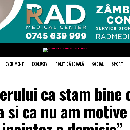
EVENIMENT
EXCLUSIV
POLITICĂ LOCALĂ
SOCIAL
SPORT
erului ca stam bine 
a si ca nu am motive
 inaintez o demisie” 