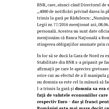
BNR, care, atunci când Directorul de 
,,4000 de notificări privind darea în 
trimis la gară pe Rădulescu: „Numărul 
Legii nr. 77/2016 menţionat azi, 08.
personală. Acestea nu sunt date ofici
menţionăm că Banca Naţională a Româ
stingerea obligaţiilor asumate prin cre
În loc să se ducă la Gara de Nord cu es
Stabilitate din BNR s-a pripasit pe fa
afirmații pe care le apreciez gretoas
orice caz au efectul de a îl manipula 
nu domnia sa este cel în măsură să fa
l-a trimis la gară și
domnia sa era ce
față de valutele economiilor care
respectiv Euro – dar și franci pen
României este mai mare decât cel