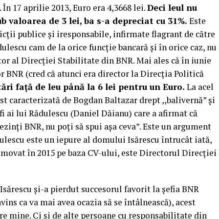
 În 17 aprilie 2013, Euro era 4,3668 lei.
Deci leul nu
b valoarea de 3 lei, ba s-a depreciat cu 31%.
Este
cții publice și iresponsabile, infirmate flagrant de către
dulescu cam de la orice funcție bancară și în orice caz, nu
r al Direcției Stabilitate din BNR. Mai ales că în iunie
r BNR (cred că atunci era director la Direcția Politică
ări față de leu până la 6 lei pentru un Euro.
La acel
t caracterizată de Bogdan Baltazar drept ,,balivernă” și
fi ai lui Rădulescu (Daniel Dăianu) care a afirmat că
rezinți BNR, nu poți să spui așa ceva”. Este un argument
lescu este un iepure al domului Isărescu întrucât iată,
movat în 2015 pe baza CV-ului, este Directorul Direcției
sărescu și-a pierdut succesorul favorit la șefia BNR
vins ca va mai avea ocazia să se întâlnească), acest
re mine. Ci și de alte persoane cu responsabilitate din