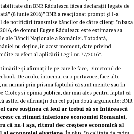
stabilitate din BNR Rădulescu făcea declarații legate de
plată” (8 iunie 2016)” BNR a reacționat prompt și l-a
de notificări transmise băncilor de către clienţi în baza
06.2016, de domnul Eugen Rădulescu este estimarea sa
ale ale Băncii Naţionale a României. Totodată,
niei nu deţine, în acest moment, date privind
dite ca efect al aplicării Legii nr. 77/2016”.
timările și afirmațiile pe care le face, Directorul de
cebook. De acolo, întocmai ca o portavoce, face alte
e, nu numai prin prisma faptului că sunt menite sau în
pe Cioloș si opinia publica, dar mai ales pentru faptul că
că astfel de afirmații din cel puțin două argumente: BNR
l care susținea că leul ar trebui să se întărească
 cresc cu ritmuri inferioare economiei Romaniei,
tru că nu-i așa, ritmul dec creștere economică al
 al economiei elvețiene.
În plus, în calitate de cadru