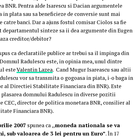
ea BNR. Pentra alde Isarescu si Dacian argumentele
ea in plata sau sa beneficieze de conversie sunt mai
 catre banci. Dar a ajuns fostul comisar Ciolos sa fie
cat departamentul sinteze sa ii dea argumente din Eugen
baza creditor/debitor?
s ca declaratiile publice ar trebui sa il impinga din
. Domnul Radulescu este, in opinia mea, unul dintre
ul este
Valentin Lazea
. Cand Mugur Isareascu sau altii
ulescu vor sa transmita o gogoasa in piata, i-o baga in
r al Directiei Stabilitate Financiara din BNR). Este
plasarea domnului Radulescu in diverse pozitii
e CEC, director de politica monetara BNR, consilier al
litate Financiara BNR).
prilie 2007
spunea ca ,,
moneda nationala se va
i, sub valoarea de 3 lei pentru un Euro”
. În 17