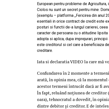
European pentru probleme de Agricultura,
Ciolos nu sunt un secret pentru mine. Dom
(exemplu – platforma ,,Fericirea din anul 2
esentiali in orice contract de credit este 
posturi si functii de-a lungul carierei, cee
caracter de persoana cu o atitudine lipsita 
adopta si aplica, dupa imprejurari, principi
este creditorul si cel care a beneficiaza de 
creditare.
Iata si declaratia VIDEO la care mă vo
Confundarea în 2 momente a termenilo
arată, în opinia mea, că la momentul 
acestor termeni întrucât dacă ar fi av
În fapt, reluând noțiunea de creditor 
oara), tehnocratul a dovedit, în opini
dintre debitor și creditor. E de intele