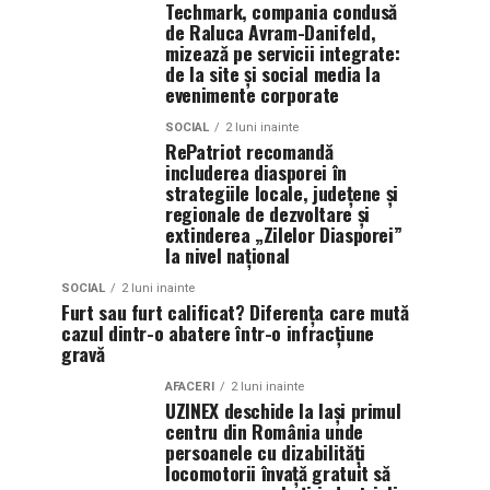
Techmark, compania condusă
de Raluca Avram-Danifeld,
mizează pe servicii integrate:
de la site și social media la
evenimente corporate
SOCIAL
2 luni inainte
RePatriot recomandă
includerea diasporei în
strategiile locale, județene și
regionale de dezvoltare și
extinderea „Zilelor Diasporei”
la nivel național
SOCIAL
2 luni inainte
Furt sau furt calificat? Diferența care mută
cazul dintr-o abatere într-o infracțiune
gravă
AFACERI
2 luni inainte
UZINEX deschide la Iași primul
centru din România unde
persoanele cu dizabilități
locomotorii învață gratuit să