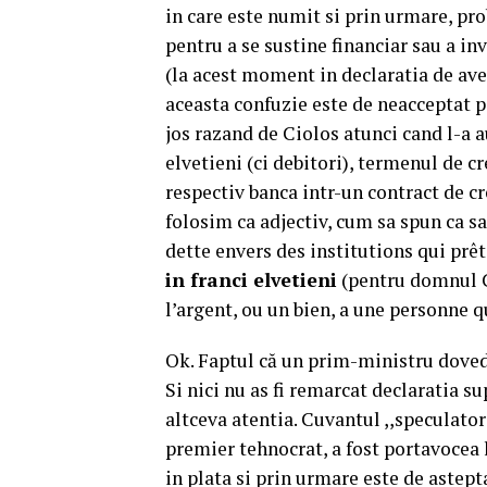
in care este numit si prin urmare, pr
pentru a se sustine financiar sau a i
(la acest moment in declaratia de ave
aceasta confuzie este de neacceptat p
jos razand de Ciolos atunci cand l-a au
elvetieni (ci debitori), termenul de c
respectiv banca intr-un contract de cr
folosim ca adjectiv, cum sa spun ca sa
dette envers des institutions qui prêt
in franci elvetieni
(pentru domnul Ci
l’argent, ou un bien, a une personne q
Ok. Faptul că un prim-ministru doved
Si nici nu as fi remarcat declaratia s
altceva atentia. Cuvantul ,,speculator
premier tehnocrat, a fost portavocea 
in plata si prin urmare este de astepta