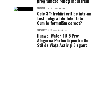
programeze roboți industriali
SOCIAL
2 luni inainte
Cele 3 întrebări critice într-un
test poligraf de fidelitate –
Cum le formulăm corect?
SPORT
3 luni inainte
Huawei Watch Fit 5 Pro:
Alegerea Perfectă pentru Un
Stil de Viață Activ și Elegant