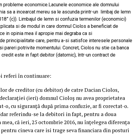
 in probleme economice.Lacunele economice ale domnului
nia sa a incearcat mereu sa le ascunda printr-un limbaj de lemn
018” (c)). Limbajul de lemn si confuzia termenilor (economici)
explicata si de modul in care domnul Ciolos a beneficiat de
a ce in opinia mea il apropie mai degraba ca si
de principialitate care, pentru a-si satisfce interesele personale
i si pareri potrivite momentului. Concret, Ciolos nu stie ca banca
credit este in fapt debitor (datornic), într-un contract de
i referi în continuare:
r de creditor (cu debitor) de catre Dacian Ciolos,
declarației (ieri) domnul Cioloș nu avea proprietatea
ut-o, cu siguranță după prima confuzie, ar fi corectat-o.
(dar referindu-se la debitori in fapt, pentru a doua
a mea, că ieri, 25 octombrie 2016, nu înțelegea diferența
s pentru cineva care isi trage seva financiara din posturi