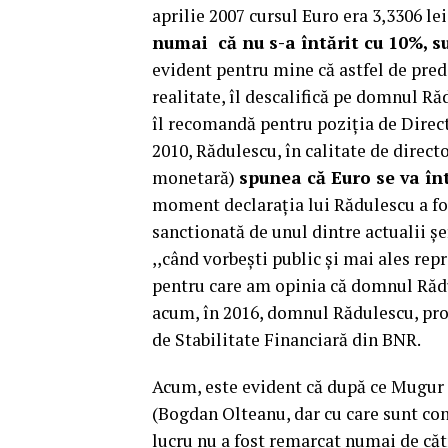
aprilie 2007 cursul Euro era 3,3306 lei.
numai că nu s-a întărit cu 10%, su
evident pentru mine că astfel de predi
realitate, îl descalifică pe domnul Ră
îl recomandă pentru poziția de Directo
2010, Rădulescu, în calitate de directo
monetară)
spunea că Euro se va înt
moment declarația lui Rădulescu a fos
sanctionată de unul dintre actualii șe
,,când vorbești public și mai ales rep
pentru care am opinia că domnul Rădu
acum, în 2016, domnul Rădulescu, pro
de Stabilitate Financiară din BNR.
Acum, este evident că după ce Mugur I
(Bogdan Olteanu, dar cu care sunt con
lucru nu a fost remarcat numai de căt