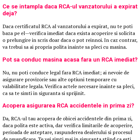
Ce se intampla daca RCA-ul vanzatorului a expirat
deja?
Daca certificatul RCA al vanzatorului a expirat, nu te poti
baza pe el—verifica imediat daca exista acoperire si solicita
o prelungire in scris doar daca o pot reinnoi. In caz contrar,
va trebui sa ai propria polita inainte sa pleci cu masina.
Pot sa conduc masina acasa fara un RCA imediat?
Nu, nu poti conduce legal fara RCA imediat; ai nevoie de
asigurare provizorie sau alte optiuni temporare cu
valabilitate legala. Verifica actele necesare inainte sa pleci,
ca sa te simti in siguranta si sprijinit.
Acopera asigurarea RCA accidentele in prima zi?
Da, RCA-ul tau acopera de obicei accidentele din prima zi,
daca polita este activa, dar verifica limitarile de acoperire,
perioada de asteptare, raspunderea dealerului si procesul
de revendicare. Te vei simti mai in siguranta stiind ca esti