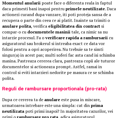
Momentul anularii
poate face o diferenta reala in faptul
daca primesti bani inapoi pentru
primele neutilizate
. Daca
actionezi curand dupa vanzare, iti poti proteja sansa de a
recupera o parte din ceea ce ai platit. Inainte sa trimiti o
anulare polita
, verifica
eligibilitatea din contract
si
compar-o cu
documentele masinii
tale, ca nimic sa nu
intarzie procesul. Fa o
verificare rapida a rambursarii
cu
asiguratorul sau brokerul si intreaba exact ce data vor
folosi pentru a opri acoperirea. Nu trebuie sa te simti
singur(a) in acest pas; multi soferi fac asta cand isi schimba
masina. Pastreaza cererea clara, pastreaza copii ale tuturor
documentelor si actioneaza prompt. Astfel, ramai in
control si eviti intarzieri nedorite pe masura ce se schimba
polita.
Reguli de rambursare proportionala (pro-rata)
Dupa ce cererea ta de
anulare
este pusa in miscare,
urmatoarea intrebare este una simpla: cat din
prima
neutilizata
poti primi inapoi? In majoritatea cazurilor, vei
primi o
rambursare pro rata
, adica asiguratorul