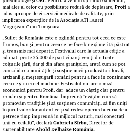
pneumologie și ORL. Pentru a veni în sprijinul oamenilor,
mai ales al celor cu posibilitate redusă de deplasare,
Profi
a
adus aproape de ei servicii medicale de calitate, prin
implicarea experților de la Asociația ATI „Aurel
Mogoșeanu” din Timișoara.
„Suflet de România este o oglindă pentru tot ceea ce este
frumos, bun și pentru ceea ce ne face bine și merită păstrat
și transmis mai departe. Festivalul care la actuala ediție a
adunat peste 25.000 de participanți veniți din toate
colțurile țării, dar și din afara granițelor, arată cum se pot
consolida comunitățile și susține micii producători locali,
artizanii și meșteșugarii români pentru a face în continuare
ceea ce știu ei cel mai bine. Festivalul nu are o miză
economică pentru Profi, dar aduce un câștig clar pentru
români și pentru România. Împreună învățăm cum să
promovăm tradițiile și să susținem comunități, să fim uniți
în jurul valorilor autentice și să redescoperim bucuria de a
petrece timp împreună în mijlocul naturii, mai conectați
unii cu ceilalți”, declară
Gabriela Sîrbu
, Director de
sustenabilitate
Ahold Delhaize România
.