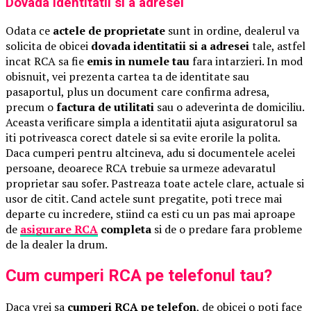
Dovada identitatii si a adresei
Odata ce
actele de proprietate
sunt in ordine, dealerul va
solicita de obicei
dovada identitatii si a adresei
tale, astfel
incat RCA sa fie
emis in numele tau
fara intarzieri. In mod
obisnuit, vei prezenta cartea ta de identitate sau
pasaportul, plus un document care confirma adresa,
precum o
factura de utilitati
sau o adeverinta de domiciliu.
Aceasta verificare simpla a identitatii ajuta asiguratorul sa
iti potriveasca corect datele si sa evite erorile la polita.
Daca cumperi pentru altcineva, adu si documentele acelei
persoane, deoarece RCA trebuie sa urmeze adevaratul
proprietar sau sofer. Pastreaza toate actele clare, actuale si
usor de citit. Cand actele sunt pregatite, poti trece mai
departe cu incredere, stiind ca esti cu un pas mai aproape
de
asigurare RCA
completa
si de o predare fara probleme
de la dealer la drum.
Cum cumperi RCA pe telefonul tau?
Daca vrei sa
cumperi RCA pe telefon
, de obicei o poti face