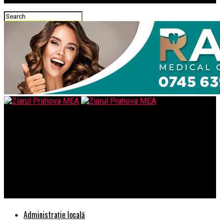
Ziarul Prahova MEA
Prin această scrisoare, se cere public președintelui României,
părintele proiectului „România educată”, să își spună punctul
de vedere cu privire la consecințele pe care le va avea asupra
funcționării CNATDCU inițiativa ministrului Cîmpeanu, dacă se
va transforma în lege – Ziarul Incisiv de Prahova
Administrație locală