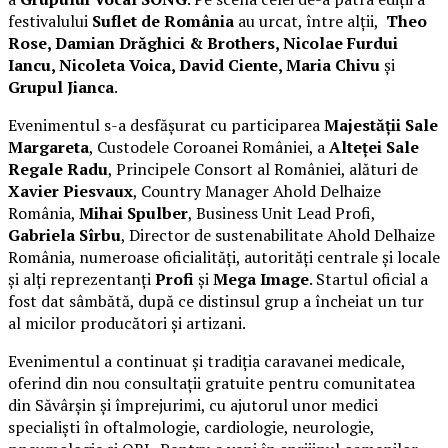
festivalului
Suflet de România
au urcat, între alții,
Theo
Rose, Damian Drăghici & Brothers, Nicolae Furdui
Iancu, Nicoleta Voica, David Ciente, Maria Chivu
și
Grupul Jianca
.
Evenimentul s-a desfășurat cu participarea
Majestății Sale
Margareta
, Custodele Coroanei României, a
Alteței Sale
Regale Radu
, Principele Consort al României, alături de
Xavier Piesvaux
, Country Manager Ahold Delhaize
România,
Mihai Spulber
, Business Unit Lead Profi,
Gabriela Sîrbu
, Director de sustenabilitate Ahold Delhaize
România, numeroase oficialități, autorități centrale și locale
și alți reprezentanți
Profi
și
Mega Image
. Startul oficial a
fost dat sâmbătă, după ce distinsul grup a încheiat un tur
al micilor producători și artizani.
Evenimentul a continuat și tradiția caravanei medicale,
oferind din nou consultații gratuite pentru comunitatea
din Săvârșin și împrejurimi, cu ajutorul unor medici
specialiști în oftalmologie, cardiologie, neurologie,