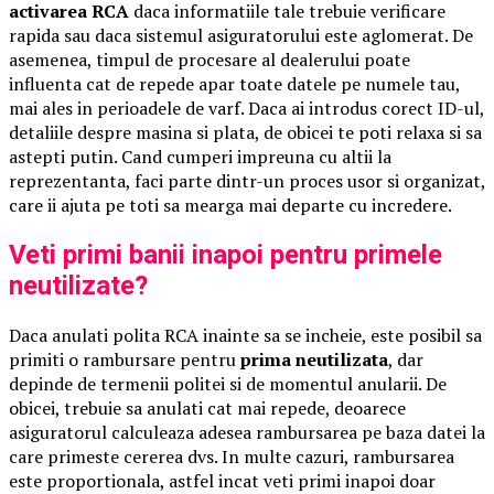
activarea RCA
daca informatiile tale trebuie verificare
rapida sau daca sistemul asiguratorului este aglomerat. De
asemenea, timpul de procesare al dealerului poate
influenta cat de repede apar toate datele pe numele tau,
mai ales in perioadele de varf. Daca ai introdus corect ID-ul,
detaliile despre masina si plata, de obicei te poti relaxa si sa
astepti putin. Cand cumperi impreuna cu altii la
reprezentanta, faci parte dintr-un proces usor si organizat,
care ii ajuta pe toti sa mearga mai departe cu incredere.
Veti primi banii inapoi pentru primele
neutilizate?
Daca anulati polita RCA inainte sa se incheie, este posibil sa
primiti o rambursare pentru
prima neutilizata
, dar
depinde de termenii politei si de momentul anularii. De
obicei, trebuie sa anulati cat mai repede, deoarece
asiguratorul calculeaza adesea rambursarea pe baza datei la
care primeste cererea dvs. In multe cazuri, rambursarea
este proportionala, astfel incat veti primi inapoi doar