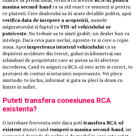
masina second-hand
ca sa stii exact ce semnezi si pentru
ce platesti. Cere dealerului sa iti arate detaliile politei, apoi
verifica data de incepere a acoperirii
, numele
asiguratorului si faptul ca
VIN-ul vehiculului se
potriveste
. Nu trebuie sa te simti grabit; un dealer bun va
intelege. Daca ceva pare neclar, opreste-te si cere o copie
noua. Apoi
inspecteaza istoricul vehiculului
ca sa
depistezi accidente din trecut, goluri in kilometraj sau
schimbari de proprietate care ar putea sa iti afecteze
increderea. Cand te asiguri ca RCA-ul este activ si corect, te
protejezi de costuri si intarzieri neprevazute. Vei pleca
simtindu-te inclus, informat si gata sa pleci la drum cu
liniste in suflet.
Puteti transfera conexiunea RCA
existenta?
O intrebare frecventa este daca poti
transfera RCA-ul
existent
atunci cand
cumperi o masina second-hand
, iar
raspunsul depinde de polita si de modul in care este setat