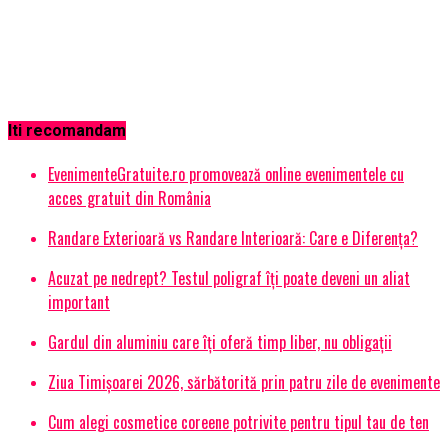
Iti recomandam
EvenimenteGratuite.ro promovează online evenimentele cu
acces gratuit din România
Randare Exterioară vs Randare Interioară: Care e Diferența?
Acuzat pe nedrept? Testul poligraf îţi poate deveni un aliat
important
Gardul din aluminiu care îți oferă timp liber, nu obligații
Ziua Timișoarei 2026, sărbătorită prin patru zile de evenimente
Cum alegi cosmetice coreene potrivite pentru tipul tau de ten