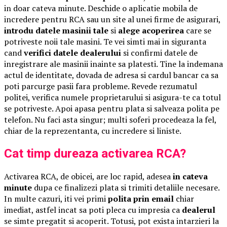
in doar cateva minute. Deschide o aplicatie mobila de
incredere pentru RCA sau un site al unei firme de asigurari,
introdu datele masinii tale
si
alege acoperirea
care se
potriveste noii tale masini. Te vei simti mai in siguranta
cand
verifici datele dealerului
si confirmi datele de
inregistrare ale masinii inainte sa platesti. Tine la indemana
actul de identitate, dovada de adresa si cardul bancar ca sa
poti parcurge pasii fara probleme. Revede rezumatul
politei, verifica numele proprietarului si asigura-te ca totul
se potriveste. Apoi apasa pentru plata si salveaza polita pe
telefon. Nu faci asta singur; multi soferi procedeaza la fel,
chiar de la reprezentanta, cu incredere si liniste.
Cat timp dureaza activarea RCA?
Activarea RCA, de obicei, are loc rapid, adesea
in cateva
minute
dupa ce finalizezi plata si trimiti detaliile necesare.
In multe cazuri, iti vei primi
polita prin email
chiar
imediat, astfel incat sa poti pleca cu impresia ca
dealerul
se simte pregatit si acoperit. Totusi, pot exista intarzieri la