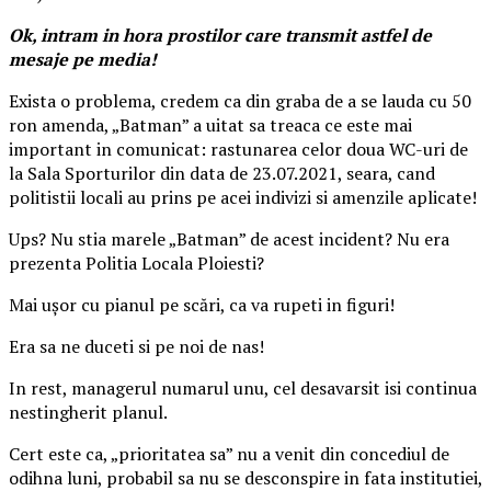
Ok, intram in hora prostilor care transmit astfel de
mesaje pe media!
Exista o problema, credem ca din graba de a se lauda cu 50
ron amenda, „Batman” a uitat sa treaca ce este mai
important in comunicat: rastunarea celor doua WC-uri de
la Sala Sporturilor din data de 23.07.2021, seara, cand
politistii locali au prins pe acei indivizi si amenzile aplicate!
Ups? Nu stia marele „Batman” de acest incident? Nu era
prezenta Politia Locala Ploiesti?
Mai uşor cu pianul pe scări, ca va rupeti in figuri!
Era sa ne duceti si pe noi de nas!
In rest, managerul numarul unu, cel desavarsit isi continua
nestingherit planul.
Cert este ca, „prioritatea sa” nu a venit din concediul de
odihna luni, probabil sa nu se desconspire in fata institutiei,