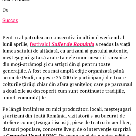
De
Succes
Pentru al patrulea an consecutiv, în ultimul weekend al
lunii aprilie,
festivalul
Suflet de România
a readus la viață
lumea satului de altădată, cu artizani ai gustului autentic,
meșteșugari gata să arate tainele unor meserii transmise
din moși-strămoși și cu artiști din și pentru toate
generațiile. A fost cea mai amplă ediție organizată până
acum de
Profi
, cu peste 25.000 de participanți din toate
colțurile țării și chiar din afara granițelor, care pe parcursul
a două zile au descoperit cum sunt continuate tradițiile,
unind comunitățile.
Pe lângă întâlnirea cu mici producători locali, meșteșugari
și artizani din toată România, vizitatorii s-au bucurat de
ateliere cu meșteșugari iscusiți, piese de teatru în aer liber,
dansuri populare, concerte live și de o intervenție surpriză
a
Grupului Vocal SONG
. Pe scena celei de-a patra ediții a