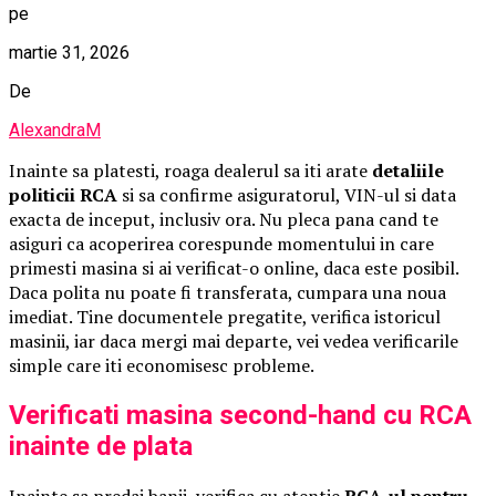
pe
martie 31, 2026
De
AlexandraM
Inainte sa platesti, roaga dealerul sa iti arate
detaliile
politicii RCA
si sa confirme asiguratorul, VIN-ul si data
exacta de inceput, inclusiv ora. Nu pleca pana cand te
asiguri ca acoperirea corespunde momentului in care
primesti masina si ai verificat-o online, daca este posibil.
Daca polita nu poate fi transferata, cumpara una noua
imediat. Tine documentele pregatite, verifica istoricul
masinii, iar daca mergi mai departe, vei vedea verificarile
simple care iti economisesc probleme.
Verificati masina second-hand cu RCA
inainte de plata
Inainte sa predai banii, verifica cu atentie
RCA-ul pentru