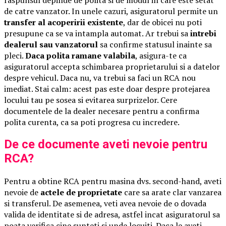
de catre vanzator. In unele cazuri, asiguratorul permite un
transfer al acoperirii existente
, dar de obicei nu poti
presupune ca se va intampla automat. Ar trebui sa
intrebi
dealerul sau vanzatorul
sa confirme statusul inainte sa
pleci.
Daca polita ramane valabila
, asigura-te ca
asiguratorul accepta schimbarea proprietarului si a datelor
despre vehicul. Daca nu, va trebui sa faci un RCA nou
imediat. Stai calm: acest pas este doar despre protejarea
locului tau pe sosea si evitarea surprizelor. Cere
documentele de la dealer necesare pentru a confirma
polita curenta, ca sa poti progresa cu incredere.
De ce documente aveti nevoie pentru
RCA?
Pentru a obtine RCA pentru masina dvs. second-hand, aveti
nevoie de
actele de proprietate
care sa arate clar vanzarea
si transferul. De asemenea, veti avea nevoie de o dovada
valida de identitate si de adresa, astfel incat asiguratorul sa
poata verifica cine sunteti si unde locuiti. Daca le aveti