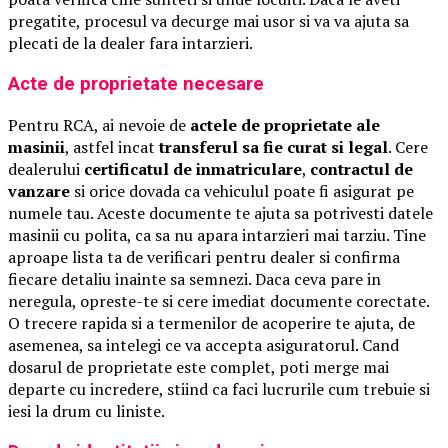
pregatite, procesul va decurge mai usor si va va ajuta sa
plecati de la dealer fara intarzieri.
Acte de proprietate necesare
Pentru RCA, ai nevoie de
actele de proprietate ale
masinii
, astfel incat
transferul sa fie curat si legal
. Cere
dealerului
certificatul de inmatriculare
,
contractul de
vanzare
si orice dovada ca vehiculul poate fi asigurat pe
numele tau. Aceste documente te ajuta sa potrivesti datele
masinii cu polita, ca sa nu apara intarzieri mai tarziu. Tine
aproape lista ta de verificari pentru dealer si confirma
fiecare detaliu inainte sa semnezi. Daca ceva pare in
neregula, opreste-te si cere imediat documente corectate.
O trecere rapida si a termenilor de acoperire te ajuta, de
asemenea, sa intelegi ce va accepta asiguratorul. Cand
dosarul de proprietate este complet, poti merge mai
departe cu incredere, stiind ca faci lucrurile cum trebuie si
iesi la drum cu liniste.