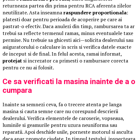
returneaza partea din prima pentru RCA aferenta zilelor
neutilizate. Asta inseamna
raspundere proportionala
:
platesti doar pentru perioada de acoperire pe care ai
pastrat-o efectiv. Daca anulezi din timp, rambursarea ta ar
trebui sa reflecte termenul ramas, minus eventualele taxe
permise. Nu trebuie sa ghicesti aici—solicita dealerului sau
asiguratorului o calculare in scris si verifica datele exacte
de inceput si de final. In felul acesta, ramai informat,
protejat
si increzator ca primesti o rambursare corecta
pentru ce nu ai folosit.
Ce sa verificati la masina inainte de a o
cumpara
Inainte sa semnezi ceva, fa o trecere atenta pe langa
masina si cauta semne care nu corespund descrierii
dealerului. Verifica elementele de caroserie, vopseaua,
luminile si geamurile pentru uzura neuniforma sau
reparatii. Apoi deschide usile, porneste motorul si asculta
daca apar zgomote ciudate. In timpul testului, inspecteaza