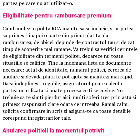
partea pe care nu ati utilizat-o.
Eligibilitate pentru rambursare premium
Cand anulezi o polita RCA inainte sa se incheie, s-ar putea
sa primesti inapoi o parte din prima platita, dar
rambursarea, de obicei, depinde de contractul tau si de cat
timp de acoperire mai ramane. Va trebui sa verifici cerintele
de eligibilitate din termenii politei, deoarece nu toate
situatiile se califica. Tine la indemana lista de documente
necesare: actul de identitate, numarul politei, cererea de
anulare si dovada platii te pot ajuta sa inaintezi mai rapid.
Daca indeplinesti regulile, asiguratorul poate calcula
partea neutilizata si poate procesa ce ti se cuvine. Nu
trebuie sa te simti pierdut aici; multi soferi trec prin asta si
primesc raspunsuri clare odata ce intreaba. Ramai calm,
solicita confirmare in scris si asigura-te ca toate detaliile
corespund inregistrarilor tale.
Anularea politicii la momentul potrivit