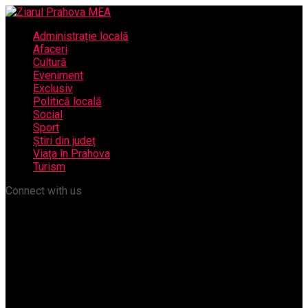
Administrație locală
Afaceri
Cultură
Eveniment
Exclusiv
Politică locală
Social
Sport
Știri din județ
Viața în Prahova
Turism
Connect with us