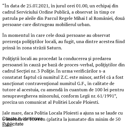
“În data de 25.07.2021, în jurul orei 01.00, un echipaj din
cadrul Serviciului Ordine Publică, a observat în timp ce
patrula pe aleile din Parcul Regele Mihai I al României, două
persoane care distrugeau mobilierul urban.
În momentul în care cele două persoane au observat
prezența polițiștilor locali, au fugit, una dintre acestea fiind
prinsă în zona străzii Saturn.
Polițiștii locali au procedat la conducerea și predarea
persoanei în cauză pe bază de proces-verbal, polițiștilor din
cadrul Secției nr. 3 Poliție. În urma verificărilor s-a
constatat faptul că numitul Z.C. este minor, astfel că a fost
sancționat contravențional numitul G.F., în calitate de
tutore al acestuia, cu amendă în cuantum de 100 lei pentru
nesupravegherea minorului, conform Legii nr. 61/1991”,
preciza un comunicat al Politiei Locale Ploiesti.
Jale mare, daca Politia Locala Ploiesti a ajuns sa se laude cu
o amenda de 100 ron (platita la jumatate din minim de 50
Citeste in continuare
Publicitate
ron)!