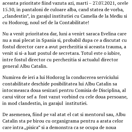
aceasta prioritate fiind vazuta azi, marti – 27.07.2021, orele
15.30, in pantaloni de culoare alba, cand statea de vorba,
„clandestin”, in garajul institutiei cu Camelia de la Mediu si
cu Hodorog, noul sef de la Contabilitate!
Nu a venit prioritatea dar, luni a venirt saraca Evelina care
nu a mai plecat in Spania si, probabil dupa ce a discutat cu
fostul director care a avut perchezitia si aceasta trauma, a
venit si si-a luat postul de secretara. Totul este o iubire,
intre fostul director cu perchezitia si actualul director
general Albu Catalin.
Numirea de ieri a lui Hodorog la conducerea serviciului
contabilitate deschide posibilitatea lui Albu Catalin sa
intocmeasca doua sesizari pentru Comisia de Disciplina, al
carui viitor sef a fost vazut vorbind cu cele doua persoane,
in mod clandestin, in garajul institutiei.
De asemenea, fiind pe val atat el cat si mentorul sau, Albu
Catalin sta pe birou cu organigrama pentru a arata celor
care intra „pisica” si a demonstra ca se ocupa de noua