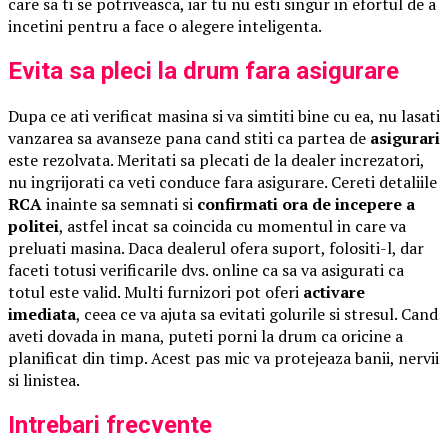
care sa ti se potriveasca, iar tu nu esti singur in efortul de a
incetini pentru a face o alegere inteligenta.
Evita sa pleci la drum fara asigurare
Dupa ce ati verificat masina si va simtiti bine cu ea, nu lasati
vanzarea sa avanseze pana cand stiti ca partea de
asigurari
este rezolvata. Meritati sa plecati de la dealer increzatori,
nu ingrijorati ca veti conduce fara asigurare. Cereti detaliile
RCA
inainte sa semnati si
confirmati ora de incepere a
politei
, astfel incat sa coincida cu momentul in care va
preluati masina. Daca dealerul ofera suport, folositi-l, dar
faceti totusi verificarile dvs. online ca sa va asigurati ca
totul este valid. Multi furnizori pot oferi
activare
imediata
, ceea ce va ajuta sa evitati golurile si stresul. Cand
aveti dovada in mana, puteti porni la drum ca oricine a
planificat din timp. Acest pas mic va protejeaza banii, nervii
si linistea.
Intrebari frecvente