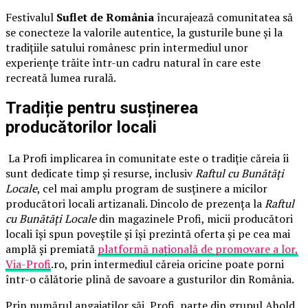
Festivalul
Suflet de România
încurajează comunitatea să
se conecteze la valorile autentice, la gusturile bune și la
tradițiile satului românesc prin intermediul unor
experiențe trăite într-un cadru natural în care este
recreată lumea rurală.
Tradiție pentru susținerea
producătorilor locali
La Profi implicarea în comunitate este o tradiție căreia îi
sunt dedicate timp și resurse, inclusiv
Raftul cu Bunătăți
Locale
, cel mai amplu program de susținere a micilor
producători locali artizanali. Dincolo de prezența la
Raftul
cu Bunătăți Locale
din magazinele Profi, micii producători
locali își spun poveștile și își prezintă oferta și pe cea mai
amplă și premiată
platformă națională de promovare a lor,
Via-Profi
.ro, prin intermediul căreia oricine poate porni
într-o călătorie plină de savoare a gusturilor din România.
Prin numărul angajaților săi, Profi, parte din grupul Ahold