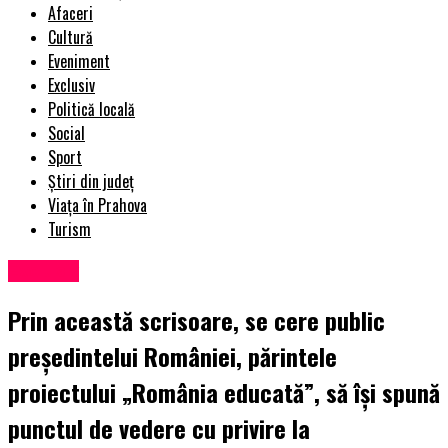
Afaceri
Cultură
Eveniment
Exclusiv
Politică locală
Social
Sport
Știri din județ
Viața în Prahova
Turism
Exclusiv
Prin această scrisoare, se cere public
președintelui României, părintele
proiectului „România educată”, să își spună
punctul de vedere cu privire la