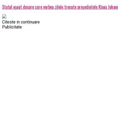
Statul eșuat despre care vorbea zilele trecute președintele Klaus Iohann
Citeste in continuare
Publicitate