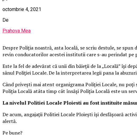
octombrie 4, 2021
De
Prahova Mea
Despre Poliţia noastră, asta locală, se scriu destule, se spun d
revin conducatorilor acestei institutii care s-au perindat pe 
Este la fel de adevărat că unii din băieţii de la „Locală” îşi 
sânul Poliţiei Locale. De la interpretarea legii pana la abuzur
Când priveşti mai atent organigrama Poliţiei Locale, nu poţi 
Poliţia Locală atâta timp cât însăşi Poliţia Locală este un ser
La nivelul Politiei Locale Ploiesti au fost instituite mă
De acum, angajații Politiei Locale Ploiești își desfășoară activ
alertă.
Pe bune?