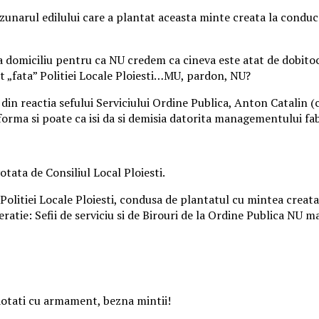
uzunarul edilului care a plantat aceasta minte creata la conduce
la domiciliu pentru ca NU credem ca cineva este atat de dobitoc
t „fata” Politiei Locale Ploiesti…MU, pardon, NU?
n reactia sefului Serviciului Ordine Publica, Anton Catalin (ce
uniforma si poate ca isi da si demisia datorita managementului fa
tata de Consiliul Local Ploiesti.
 Politiei Locale Ploiesti, condusa de plantatul cu mintea creat
ratie: Sefii de serviciu si de Birouri de la Ordine Publica NU mai
i dotati cu armament, bezna mintii!