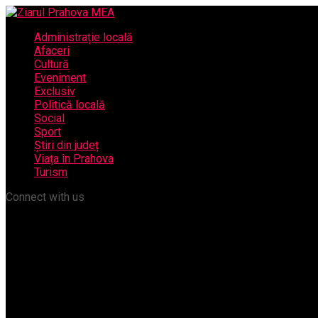
Administrație locală
Afaceri
Cultură
Eveniment
Exclusiv
Politică locală
Social
Sport
Știri din județ
Viața în Prahova
Turism
Connect with us