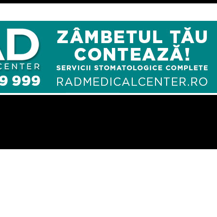
 langa Industrial Parc/O betoniera si o cisterna/Video/POZE – Ziaru