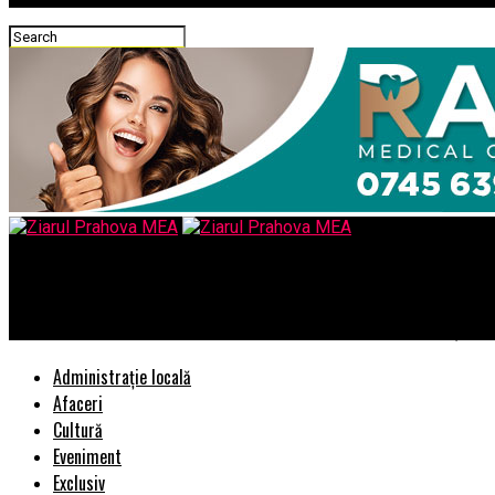
Ziarul Prahova MEA
Pericol de explozie! Două cisterne pline s-au ciocnit in Ploiești,
Administrație locală
Afaceri
Cultură
Eveniment
Exclusiv