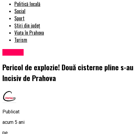
Politică locală
Social
Sport
Știri din județ
Viața în Prahova
Turism
Exclusiv
Pericol de explozie! Două cisterne pline s-au
Incisiv de Prahova
Publicat
acum 5 ani
pe