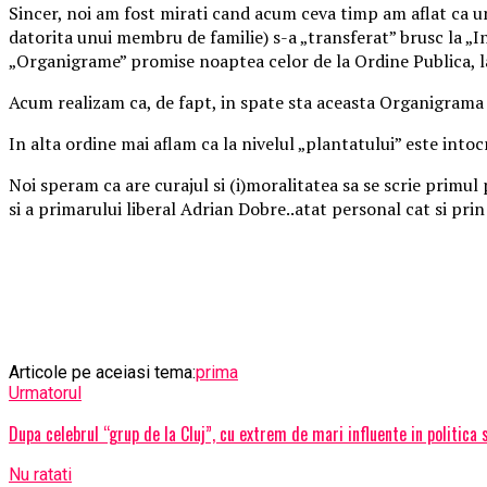
Sincer, noi am fost mirati cand acum ceva timp am aflat ca un
datorita unui membru de familie) s-a „transferat” brusc la „In
„Organigrame” promise noaptea celor de la Ordine Publica, la 
Acum realizam ca, de fapt, in spate sta aceasta Organigrama 
In alta ordine mai aflam ca la nivelul „plantatului” este intocm
Noi speram ca are curajul si (i)moralitatea sa se scrie primul
si a primarului liberal Adrian Dobre..atat personal cat si prin 
Articole pe aceiasi tema:
prima
Urmatorul
Dupa celebrul “grup de la Cluj”, cu extrem de mari influente in politica 
Nu ratati