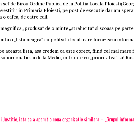
 sef de Birou Ordine Publica de la Politia Locala Ploiesti(Georg
vestitii” in Primaria Ploiesti, pe post de executie dar am spera
o cafea, de catre edil.
magnifica „produsa” de o minte „stralucita” si scoasa pe parte
ita o „lista neagra” cu politsitii locali care furnizeaza informa
 pe aceasta lista, asa credem ca este corect, fiind cel mai mare
subordonatii sai de la Mediu, in frunte cu „prioritatea” sa! Rusi
si Justitie, iata ca a aparut o noua organizatie similara – „Grupul informa