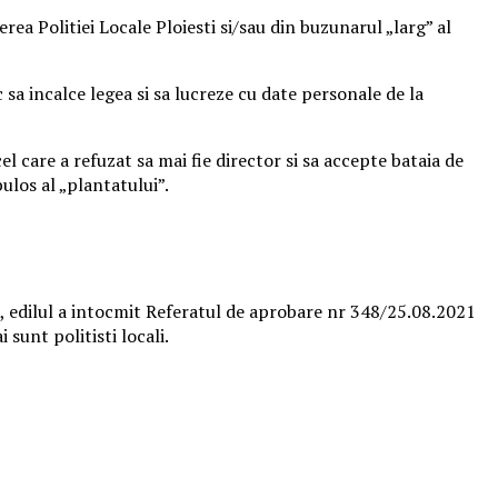
rea Politiei Locale Ploiesti si/sau din buzunarul „larg” al
 sa incalce legea si sa lucreze cu date personale de la
l care a refuzat sa mai fie director si sa accepte bataia de
bulos al „plantatului”.
a, edilul a intocmit Referatul de aprobare nr 348/25.08.2021
 sunt politisti locali.