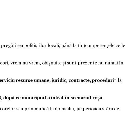
a pregătirea poliţiştilor locali, până la (in)competenţele ce le
 uneori, vrem nu vrem, obişnuite şi sunt prezente nu numai în
erviciu resurse umane, juridic, contracte, proceduri”
la
 după ce municipiul a intrat în scenariul roșu.
ea orelor sau prin muncă la domiciliu, pe perioada stării de