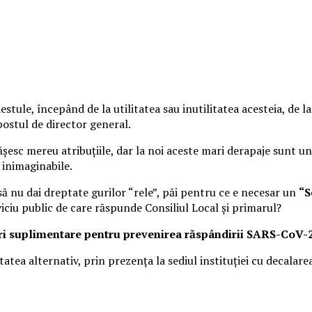
estule, începând de la utilitatea sau inutilitatea acesteia, de l
postul de director general.
depăşesc mereu atribuţiile, dar la noi aceste mari derapaje sunt
i inimaginabile.
să nu dai dreptate gurilor “rele”, păi pentru ce e necesar un
“S
viciu public de care răspunde Consiliul Local şi primarul?
suri suplimentare pentru prevenirea răspândirii SARS-CoV-2,
itatea alternativ, prin prezența la sediul instituției cu decalar