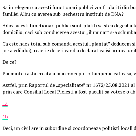
Sa intelegem ca acesti functionari publici vor fi platiti din b
familiei Albu cu averea sub sechestru instituit de DNA?
Adica acesti functionari publici sunt platiti sa stea degeaba 
domiciliu, caci sub conducerea acestui „iluminat” s-a schimba
Ca este haos total sub comanda acestui „plantat” deducem si di
joc a edilului), reactie de ieri cand a declarat ca isi arunca 
De ce?
Pai mintea asta creata a mai conceput o tampenie cat casa, vo
Astfel, prin Raportul de „specialitate” nr 1672/25.08.2021 al
prin care Consiliul Local Ploiesti a fost pacalit sa voteze o abe
1a
1b
Deci, un civil are in subordine si coordoneaza politisti local