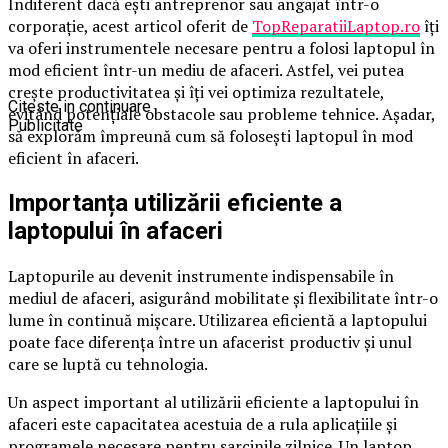
Indiferent dacă ești antreprenor sau angajat într-o
corporație, acest articol oferit de
TopReparatiiLaptop.ro
îți
va oferi instrumentele necesare pentru a folosi laptopul în
mod eficient într-un mediu de afaceri. Astfel, vei putea
crește productivitatea și îți vei optimiza rezultatele,
Citeste in continuare
evitând potențiale obstacole sau probleme tehnice. Așadar,
Publicitate
să explorăm împreună cum să folosești laptopul în mod
eficient în afaceri.
Importanța utilizării eficiente a
laptopului în afaceri
Laptopurile au devenit instrumente indispensabile în
mediul de afaceri, asigurând mobilitate și flexibilitate într-o
lume în continuă mișcare. Utilizarea eficientă a laptopului
poate face diferența între un afacerist productiv și unul
care se luptă cu tehnologia.
Un aspect important al utilizării eficiente a laptopului în
afaceri este capacitatea acestuia de a rula aplicațiile și
programele necesare pentru sarcinile zilnice. Un laptop