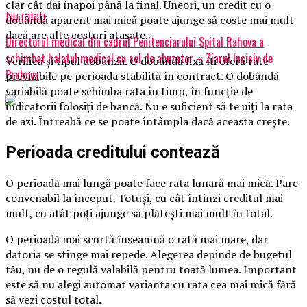
clar cât dai înapoi până la final. Uneori, un credit cu o
Nu ratati
dobândă aparent mai mică poate ajunge să coste mai mult
dacă are alte costuri atașate.
Directorul medical din cadrul Penitenciarului Spital Rahova a
schimbat halatul medical cu cel de abuzator – Ziarul Incisiv de
Verifică și tipul dobânzii. O dobândă fixă îți oferă rate
Prahova
previzibile pe perioada stabilită în contract. O dobândă
variabilă poate schimba rata în timp, în funcție de
indicatorii folosiți de bancă. Nu e suficient să te uiți la rata
de azi. Întreabă ce se poate întâmpla dacă aceasta crește.
Perioada creditului contează
O perioadă mai lungă poate face rata lunară mai mică. Pare
convenabil la început. Totuși, cu cât întinzi creditul mai
mult, cu atât poți ajunge să plătești mai mult în total.
O perioadă mai scurtă înseamnă o rată mai mare, dar
datoria se stinge mai repede. Alegerea depinde de bugetul
tău, nu de o regulă valabilă pentru toată lumea. Important
este să nu alegi automat varianta cu rata cea mai mică fără
să vezi costul total.