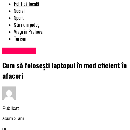
Politică locală
Social
Sport
Știri din județ
Viața în Prahova
Turism
Știri din județ
Cum să folosești laptopul în mod eficient în
afaceri
Publicat
acum 3 ani
pe