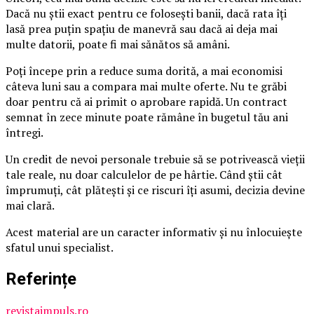
Dacă nu știi exact pentru ce folosești banii, dacă rata îți
lasă prea puțin spațiu de manevră sau dacă ai deja mai
multe datorii, poate fi mai sănătos să amâni.
Poți începe prin a reduce suma dorită, a mai economisi
câteva luni sau a compara mai multe oferte. Nu te grăbi
doar pentru că ai primit o aprobare rapidă. Un contract
semnat în zece minute poate rămâne în bugetul tău ani
întregi.
Un credit de nevoi personale trebuie să se potrivească vieții
tale reale, nu doar calculelor de pe hârtie. Când știi cât
împrumuți, cât plătești și ce riscuri îți asumi, decizia devine
mai clară.
Acest material are un caracter informativ și nu înlocuiește
sfatul unui specialist.
Referințe
revistaimpuls.ro