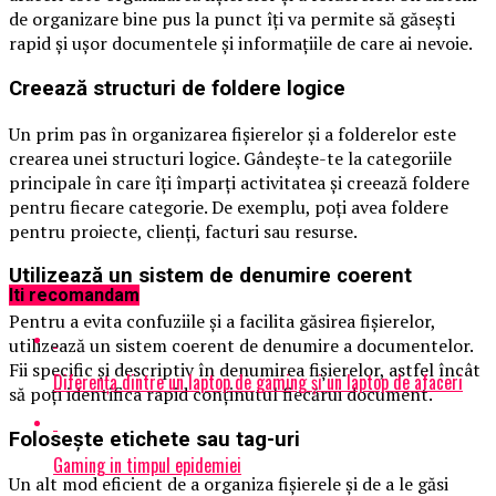
de organizare bine pus la punct îți va permite să găsești
rapid și ușor documentele și informațiile de care ai nevoie.
Creează structuri de foldere logice
Un prim pas în organizarea fișierelor și a folderelor este
crearea unei structuri logice. Gândește-te la categoriile
principale în care îți împarți activitatea și creează foldere
pentru fiecare categorie. De exemplu, poți avea foldere
pentru proiecte, clienți, facturi sau resurse.
Utilizează un sistem de denumire coerent
Iti recomandam
Pentru a evita confuziile și a facilita găsirea fișierelor,
utilizează un sistem coerent de denumire a documentelor.
Fii specific și descriptiv în denumirea fișierelor, astfel încât
Diferența dintre un laptop de gaming și un laptop de afaceri
să poți identifica rapid conținutul fiecărui document.
Folosește etichete sau tag-uri
Gaming in timpul epidemiei
Un alt mod eficient de a organiza fișierele și de a le găsi