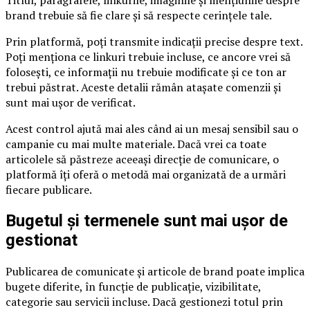
Titlul, paragrafele, linkurile, imaginile și mențiunile despre
brand trebuie să fie clare și să respecte cerințele tale.
Prin platformă, poți transmite indicații precise despre text.
Poți menționa ce linkuri trebuie incluse, ce ancore vrei să
folosești, ce informații nu trebuie modificate și ce ton ar
trebui păstrat. Aceste detalii rămân atașate comenzii și
sunt mai ușor de verificat.
Acest control ajută mai ales când ai un mesaj sensibil sau o
campanie cu mai multe materiale. Dacă vrei ca toate
articolele să păstreze aceeași direcție de comunicare, o
platformă îți oferă o metodă mai organizată de a urmări
fiecare publicare.
Bugetul și termenele sunt mai ușor de
gestionat
Publicarea de comunicate și articole de brand poate implica
bugete diferite, în funcție de publicație, vizibilitate,
categorie sau servicii incluse. Dacă gestionezi totul prin