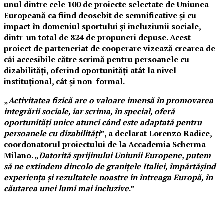
unul dintre cele 100 de proiecte selectate de Uniunea
Europeană ca fiind deosebit de semnificative și cu
impact în domeniul sportului și incluziunii sociale,
dintr-un total de 824 de propuneri depuse. Acest
proiect de parteneriat de cooperare vizează crearea de
căi accesibile către scrimă pentru persoanele cu
dizabilități, oferind oportunități atât la nivel
instituțional, cât și non-formal.
„
Activitatea fizică are o valoare imensă în promovarea
integrării sociale, iar scrima, în special, oferă
oportunități unice atunci când este adaptată pentru
persoanele cu dizabilități
”, a declarat Lorenzo Radice,
coordonatorul proiectului de la Accademia Scherma
Milano. „
Datorită sprijinului Uniunii Europene, putem
să ne extindem dincolo de granițele Italiei, împărtășind
experiența și rezultatele noastre în întreaga Europă, în
căutarea unei lumi mai incluzive
.”