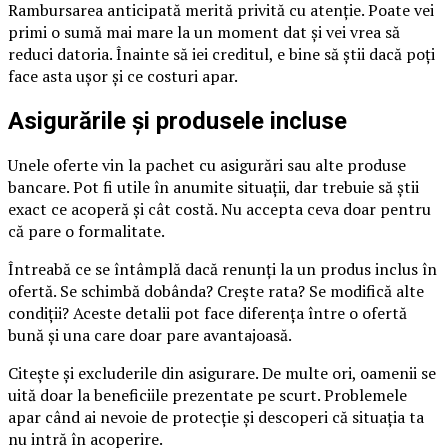
Rambursarea anticipată merită privită cu atenție. Poate vei
primi o sumă mai mare la un moment dat și vei vrea să
reduci datoria. Înainte să iei creditul, e bine să știi dacă poți
face asta ușor și ce costuri apar.
Asigurările și produsele incluse
Unele oferte vin la pachet cu asigurări sau alte produse
bancare. Pot fi utile în anumite situații, dar trebuie să știi
exact ce acoperă și cât costă. Nu accepta ceva doar pentru
că pare o formalitate.
Întreabă ce se întâmplă dacă renunți la un produs inclus în
ofertă. Se schimbă dobânda? Crește rata? Se modifică alte
condiții? Aceste detalii pot face diferența între o ofertă
bună și una care doar pare avantajoasă.
Citește și excluderile din asigurare. De multe ori, oamenii se
uită doar la beneficiile prezentate pe scurt. Problemele
apar când ai nevoie de protecție și descoperi că situația ta
nu intră în acoperire.