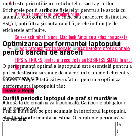
rapid este prin utilizarea etichetelor sau tag-urilor.
Etichetele pot fi atribuite fișierelor pentru a le asocia cu
De ce sa cumparam laptopuri online
anumite categorii, cuvinte cheie sau caractere distinctive.
Astfel, poți filtra și căuta rapid fișierele în funcție de
etichetele atribuite.
Ce s-a schimbat la noul MacBook Air si ce a adus nou acesta
Optimizarea performanței laptopului
pentru sarcini de afaceri
TIPS & TRICKS pentru a trece de la un BUSINESS SMALL la unul
O performanță optimă a laptopului este esențială pentru a
BIG
putea desfășura sarcinile de afaceri într-un mod eficient și
Comenteaza si tu
fără întreruperi. Iată câteva sfaturi pentru a optimiza
performanța laptopului tău:
Leave a Reply
Curăță periodic laptopul de praf și murdărie
Adresa ta de email nu va fi publicată.
Câmpurile obligatorii
sunt marcate cu
*
Praf și murdărie se pot acumula în interiorul laptopului,
afectând performanța acestuia. O curățenie periodică va
Comentariu
*
ajuta la menținerea unei circulații de aer adecvate și la
răcirea componentelor, prevenind supraîncălzirea și