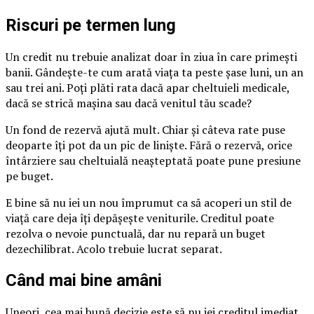
Riscuri pe termen lung
Un credit nu trebuie analizat doar în ziua în care primești
banii. Gândește-te cum arată viața ta peste șase luni, un an
sau trei ani. Poți plăti rata dacă apar cheltuieli medicale,
dacă se strică mașina sau dacă venitul tău scade?
Un fond de rezervă ajută mult. Chiar și câteva rate puse
deoparte îți pot da un pic de liniște. Fără o rezervă, orice
întârziere sau cheltuială neașteptată poate pune presiune
pe buget.
E bine să nu iei un nou împrumut ca să acoperi un stil de
viață care deja îți depășește veniturile. Creditul poate
rezolva o nevoie punctuală, dar nu repară un buget
dezechilibrat. Acolo trebuie lucrat separat.
Când mai bine amâni
Uneori, cea mai bună decizie este să nu iei creditul imediat.