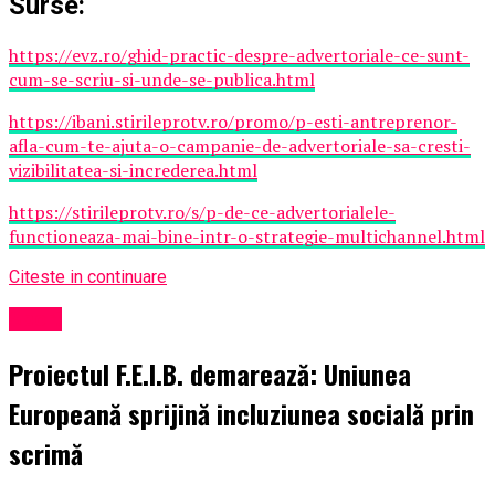
Surse:
https://evz.ro/ghid-practic-despre-advertoriale-ce-sunt-
cum-se-scriu-si-unde-se-publica.html
https://ibani.stirileprotv.ro/promo/p-esti-antreprenor-
afla-cum-te-ajuta-o-campanie-de-advertoriale-sa-cresti-
vizibilitatea-si-increderea.html
https://stirileprotv.ro/s/p-de-ce-advertorialele-
functioneaza-mai-bine-intr-o-strategie-multichannel.html
Citeste in continuare
Sport
Proiectul F.E.I.B. demarează: Uniunea
Europeană sprijină incluziunea socială prin
scrimă