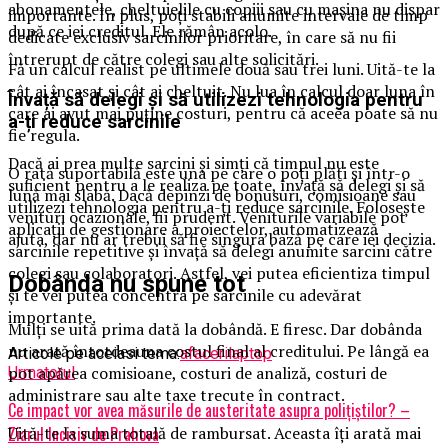
abonamentele, cheltuielile cu copiii sau cu mașina nu dispar
importante. În plus, poți stabili anumite intervale de timp
după ce iei creditul. Ele rămân acolo.
dedicate exclusiv sarcinilor prioritare, în care să nu fii
întrerupt de către colegi sau alte solicitări.
Fă un calcul realist pe ultimele două sau trei luni. Uită-te la
cât ai încasat și cât ai cheltuit. Nu lua în calcul doar luna în
Învață să delegi și să utilizezi tehnologia pentru
care ai avut mai puține costuri, pentru că aceea poate să nu
a-ți reduce sarcinile
fie regula.
Dacă ai prea multe sarcini și simți că timpul nu este
O rată suportabilă este una pe care o poți plăti și într-o
suficient pentru a le realiza pe toate, învață să delegi și să
lună mai slabă. Dacă depinzi de bonusuri, comisioane sau
utilizezi tehnologia pentru a-ți reduce sarcinile. Folosește
venituri ocazionale, fii prudent. Veniturile variabile pot
aplicații de gestionare a proiectelor, automatizează
ajuta, dar nu ar trebui să fie singura bază pe care iei decizia.
sarcinile repetitive și învață să delegi anumite sarcini către
colegi sau colaboratori. Astfel, vei putea eficientiza timpul
Dobânda nu spune tot
și te vei putea concentra pe sarcinile cu adevărat
importante.
Mulți se uită prima dată la dobândă. E firesc. Dar dobânda
nu arată întotdeauna costul final al creditului. Pe lângă ea
Articole pe aceiasi tema:
afaceri
laptop
pot apărea comisioane, costuri de analiză, costuri de
Urmatorul
administrare sau alte taxe trecute în contract.
Ce impact vor avea măsurile de austeritate asupra polițiștilor? –
Ziarul Incisiv de Prahova
Uită-te la suma totală de rambursat. Aceasta îți arată mai