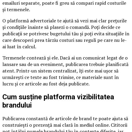
emailuri separate, poate fi greu să compari rapid costurile
și termenele.
O platformă advertoriale te ajută să vezi mai clar prețurile
și condițiile înainte să plasezi o comandă. Poți decide ce
publicații se potrivesc bugetului tău și poți evita situațiile în
care descoperi prea târziu costuri sau reguli pe care nu le-
ai luat în calcul.
Termenele contează și ele. Dacă ai un comunicat legat de o
lansare sau de un eveniment, publicarea trebuie planificată
atent. Printr-un sistem centralizat, îți este mai ușor să
urmărești ce texte au fost trimise, ce materiale sunt în
lucru și ce articole au fost deja publicate.
Cum susține platforma vizibilitatea
brandului
Publicarea constantă de articole de brand te poate ajuta să
construiești o prezență mai clară în mediul online. Cititorii
pot întâlni numele brandului tău în contexte diferite, iar