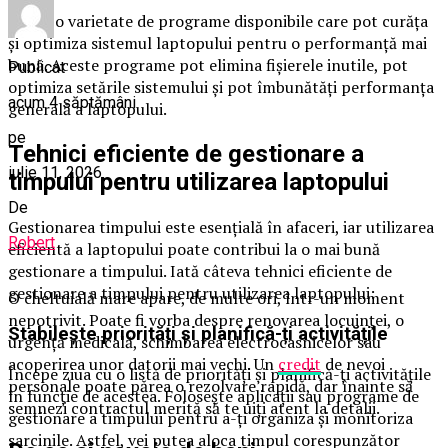
Există o varietate de programe disponibile care pot curăța
și optimiza sistemul laptopului pentru o performanță mai
bună. Aceste programe pot elimina fișierele inutile, pot
Publicat
optimiza setările sistemului și pot îmbunătăți performanța
acum 4 săptămâni
generală a laptopului.
pe
Tehnici eficiente de gestionare a
iulie 11, 2026
timpului pentru utilizarea laptopului
De
Gestionarea timpului este esențială în afaceri, iar utilizarea
Robert
eficientă a laptopului poate contribui la o mai bună
gestionare a timpului. Iată câteva tehnici eficiente de
gestionare a timpului pentru utilizarea laptopului:
O cheltuială mare apare, de multe ori, într-un moment
nepotrivit. Poate fi vorba despre renovarea locuinței, o
Stabilește priorități și planifică-ți activitățile
urgență medicală, schimbarea electrocasnicelor sau
acoperirea unor datorii mai vechi. Un
credit
de nevoi
Începe ziua cu o listă de priorități și planifică-ți activitățile
personale poate părea o rezolvare rapidă, dar înainte să
în funcție de acestea. Folosește aplicații sau programe de
semnezi contractul merită să te uiți atent la detalii.
gestionare a timpului pentru a-ți organiza și monitoriza
sarcinile. Astfel, vei putea aloca timpul corespunzător