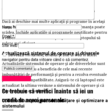
scăderea performanței.
Închide aplicațiile și programele neutilizate
Dacă ai deschise mai multe aplicații și programe în același
timp, laptopul poate deveni încet, iar performanța poate
Nume
*
scădea. Închide aplicațiile și programele neutilizate pentru
Email
*
a elibera resursele sistemului și a permite laptopului să
ruleze mai eficient.
Site web
Actualizează sistemul de operare și driverele
Salvează-mi numele, emailul și site-ul web în acest
navigator pentru data viitoare când o să comentez.
Actualizările sistemului de operare și ale driverelelor sunt
importante pentru a beneficia de cele mai recente
îmbunătățiri de performanță și pentru a rezolva eventuale
Știri din județ
probleme de compatibilitate. Asigură-te că laptopul este
actualizat la ultima versiune a sistemului de operare și că
Ce trebuie să verifici înainte să iei un
driverele sunt actualizate.
credit de nevoi personale
Utilizează un program de curățare și optimizare a
sistemului