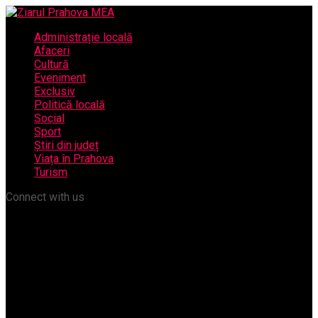
Administrație locală
Afaceri
Cultură
Eveniment
Exclusiv
Politică locală
Social
Sport
Știri din județ
Viața în Prahova
Turism
Connect with us