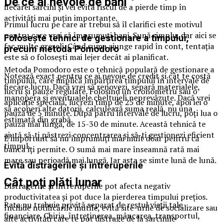
De ce ai nevoie de bani
fiecărei sarcini și vei evita riscul de a pierde timp în
activități mai puțin importante.
Primul lucru pe care ar trebui să îl clarifici este motivul
pentru care vrei să împrumuți bani. Sună simplu, dar aici se
Folosește tehnici de gestionare a timpului,
fac multe greșeli. Când suma ajunge rapid în cont, tentația
precum metoda Pomodoro
este să o folosești mai lejer decât ai planificat.
Metoda Pomodoro este o tehnică populară de gestionare a
Notează exact pentru ce ai nevoie de credit și cât te costă
timpului, care implică împărțirea timpului în intervale de
fiecare lucru. Dacă vrei să renovezi, separă materialele,
lucru și pauze regulate. Folosind un cronometru sau o
manopera și eventualele cheltuieli neprevăzute. Dacă vrei
aplicație specială, lucrezi timp de 25 de minute, apoi iei o
să acoperi alte datorii, calculează suma reală, nu una
pauză de 5 minute. După patru intervale de lucru, poți lua o
estimată din grabă.
pauză mai lungă, de 15-30 de minute. Această tehnică te
ajută să-ți păstrezi concentrarea și să-ți gestionezi eficient
E important să nu împrumuți mai mult doar pentru că
timpul.
banca îți permite. O sumă mai mare înseamnă rată mai
mare sau perioadă mai lungă. Iar asta se simte lună de lună.
Evită distragerile și întreruperile
Cât poți plăti lunar
Distragerile și întreruperile pot afecta negativ
productivitatea și pot duce la pierderea timpului prețios.
Rata nu trebuie privită separat de restul vieții tale
Închide notificările inutile, evită site-urile de socializare sau
financiare. Chiria, întreținerea, mâncarea, transportul,
alte activități care te pot distrage de la sarcinile