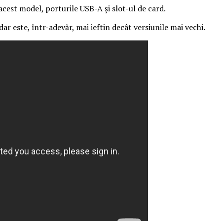
acest model, porturile USB-A și slot-ul de card.
r este, într-adevăr, mai ieftin decât versiunile mai vechi.