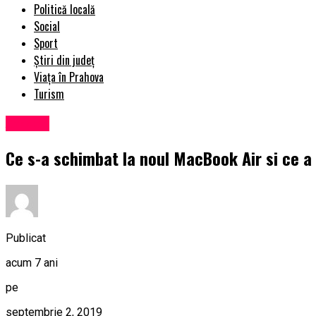
Politică locală
Social
Sport
Știri din județ
Viața în Prahova
Turism
Afaceri
Ce s-a schimbat la noul MacBook Air si ce a
Publicat
acum 7 ani
pe
septembrie 2, 2019