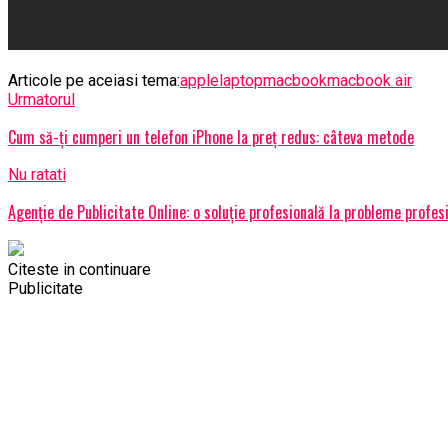
Articole pe aceiasi tema:
apple
laptop
macbook
macbook air
Urmatorul
Cum să-ți cumperi un telefon iPhone la preț redus: câteva metode
Nu ratati
Agenție de Publicitate Online: o soluție profesională la probleme profes
Citeste in continuare
Publicitate