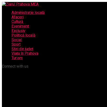
Administrație locală
Afaceri
Cultură
Eveniment
Exclusiv
Politică locală
Social
Sport
Știri din județ
Viața în Prahova
Turism
Connect with us