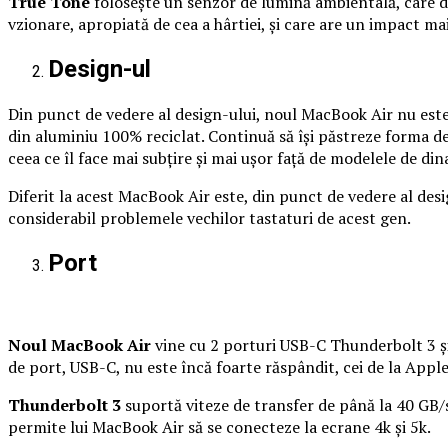
True Tone
folosește un senzor de lumină ambientală, care de
vzionare, apropiată de cea a hârtiei, și care are un impact mai
Design-ul
Din punct de vedere al design-ului, noul MacBook Air nu este fo
din aluminiu 100% reciclat. Continuă să își păstreze forma de 
ceea ce îl face mai subțire și mai ușor față de modelele de di
Diferit la acest MacBook Air este, din punct de vedere al desig
considerabil problemele vechilor tastaturi de acest gen.
Port
Noul MacBook Air
vine cu 2 porturi USB-C Thunderbolt 3 și 
de port, USB-C, nu este încă foarte răspândit, cei de la Apple 
Thunderbolt 3
suportă viteze de transfer de până la 40 GB/s
permite lui MacBook Air să se conecteze la ecrane 4k și 5k.