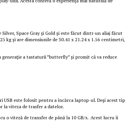
play-ului. Acesta conferă o experiență mai naturală de
Silver, Space Gray și Gold și este făcut dintr-un aliaj făcut
.25 kg și are dimensiunile de 30.41 x 21.24 x 1.56 centimetri,
a generație a tastaturii ”butterfly” și promit că va reduce
 USB este folosit pentru a încărca laptop-ul. Deși acest tip
 la viteza de trasfer a datelor.
u o viteză de transfer de până la 10 GB/s. Acest lucru îi