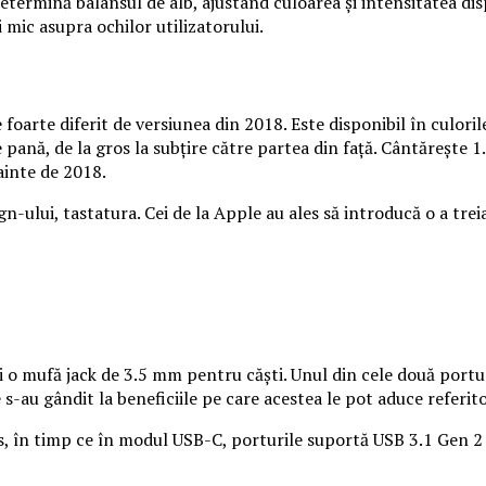
termină balansul de alb, ajustând culoarea și intensitatea dis
 mic asupra ochilor utilizatorului.
arte diferit de versiunea din 2018. Este disponibil în culorile 
pană, de la gros la subțire către partea din față. Cântărește 1
nainte de 2018.
n-ului, tastatura. Cei de la Apple au ales să introducă o a trei
o mufă jack de 3.5 mm pentru căști. Unul din cele două porturi
s-au gândit la beneficiile pe care acestea le pot aduce referitor
, în timp ce în modul USB-C, porturile suportă USB 3.1 Gen 2 c