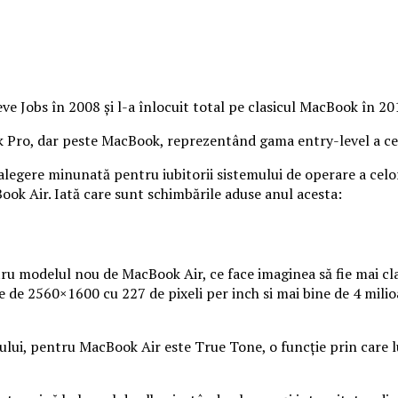
 Jobs în 2008 și l-a înlocuit total pe clasicul MacBook în 2012
 Pro, dar peste MacBook, reprezentând gama entry-level a cel
 alegere minunată pentru iubitorii sistemului de operare a ce
cBook Air. Iată care sunt schimbările aduse anul acesta:
ru modelul nou de MacBook Air, ce face imaginea să fie mai cla
 de 2560×1600 cu 227 de pixeli per inch si mai bine de 4 milio
ului, pentru MacBook Air este True Tone, o funcție prin care l