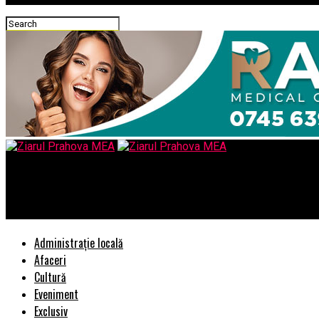
Ziarul Prahova MEA
Ce s-a schimbat la noul MacBook Air si ce a adus nou acesta
Administrație locală
Afaceri
Cultură
Eveniment
Exclusiv