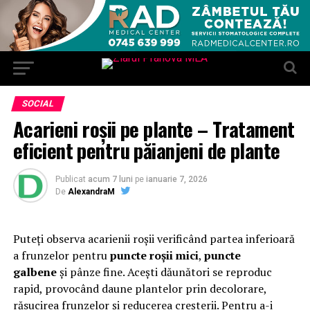
SOCIAL
Acarieni roșii pe plante – Tratament
eficient pentru păianjeni de plante
Publicat
acum 7 luni
pe
ianuarie 7, 2026
De
AlexandraM
Puteți observa acarienii roșii verificând partea inferioară
a frunzelor pentru
puncte roșii mici
,
puncte
galbene
și pânze fine. Acești dăunători se reproduc
rapid, provocând daune plantelor prin decolorare,
răsucirea frunzelor și reducerea creșterii. Pentru a-i