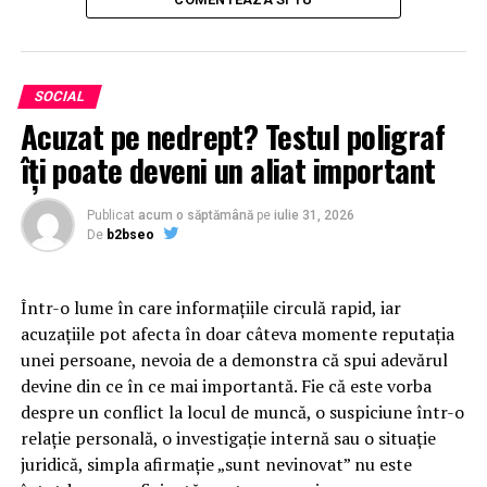
care drenază nutrienții și
împiedică creșterea
legumelor tale din seră.
SOCIAL
Acuzat pe nedrept? Testul poligraf
Pe măsură ce se hrănesc, creează un aspect pătat și
îţi poate deveni un aliat important
decolorat care reduce eficiența fotosintezei, afectând
direct recolta și calitatea legumelor tale. În timp,
Publicat
acum o săptămână
pe
iulie 31, 2026
frunzele infestatate pot să se răsucească, să se usuce și
De
b2bseo
să cadă, lăsând culturile tale vulnerabile la alte boli.
Dacă nu acționezi devreme, daunele extinse pot duce la
Într-o lume în care informațiile circulă rapid, iar
recolte mai mici și chiar la moartea plantelor. Vrei ca
acuzațiile pot afecta în doar câteva momente reputația
sera ta să prospere, așa că inspectează regulat plantele
unei persoane, nevoia de a demonstra că spui adevărul
pentru semne de activitate a acarienilor. Fitomag are
devine din ce în ce mai importantă. Fie că este vorba
insecticide pentru acarieni (paianjeni de plante)
.
despre un conflict la locul de muncă, o suspiciune într-o
relație personală, o investigație internă sau o situație
Capturarea infestărilor devreme îți permite să
juridică, simpla afirmație „sunt nevinovat” nu este
aplici
tratamente țintite
, să-ți protejezi legumele și să