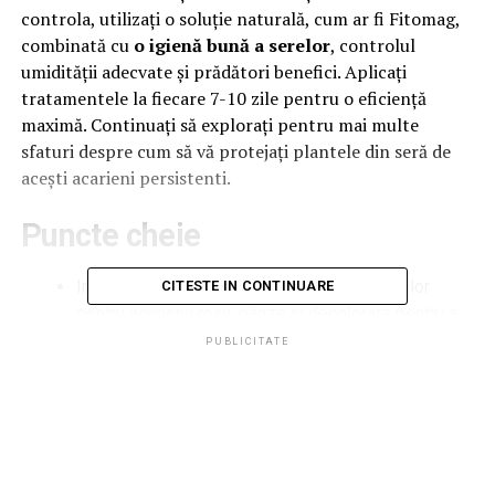
controla, utilizați o soluție naturală, cum ar fi Fitomag,
combinată cu
o igienă bună a serelor
, controlul
umidității adecvate și prădători benefici. Aplicați
tratamentele la fiecare 7-10 zile pentru o eficiență
maximă. Continuați să explorați pentru mai multe
sfaturi despre cum să vă protejați plantele din seră de
acești acarieni persistenti.
Puncte cheie
Inspectați regulat partea inferioară a frunzelor
CITESTE IN CONTINUARE
pentru acarienii roșii, pânze și decolorare pentru a
detecta devreme infestările la plantele din seră.
PUBLICITATE
Folosiți prădători naturali, cum ar fi acarienii
prădători și buburuzele, ca control biologic pentru a
reduce populațiile de acarieni roșii în siguranță.
Aplicați miticide ecologice, cum ar fi Fitomag,
asigurând o acoperire temeinică a suprafețelor