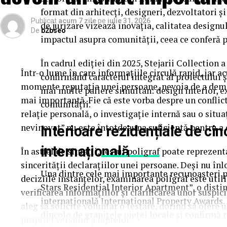
format din arhitecți, designeri, dezvoltatori ș
Publicat
acum 7 zile
pe
iulie 31, 2026
de jurizare vizează inovația, calitatea designul
De
b2bseo
impactul asupra comunității, ceea ce conferă p
În cadrul ediției din 2025, Stejarii Collection a
Într-o lume în care informațiile circulă rapid, iar a
confirmând caracterul integrat al proiectului ș
momente reputația unei persoane, nevoia de a demon
mai multe paliere simultan: design interior, 
mai importantă. Fie că este vorba despre un conflict
comunității.
relație personală, o investigație internă sau o situa
nevinovat” nu este întotdeauna suficientă pentru a
Interioare rezidențiale de cin
internațională
În astfel de situații,
testul poligraf
poate reprezenta
sincerității declarațiilor unei persoane. Deși nu în
Una dintre cele mai importante recunoașteri pr
deciziile instanțelor, examinarea poligraf este uti
Stars Residential Interior Apartment”, o distin
verificarea informațiilor și clarificarea unor suspi
internațională International Property Awards.
aleg să solicite voluntar o testare, dorind să ofer
dincolo de granițele pieței locale și confirmă 
propriei versiuni a faptelor.