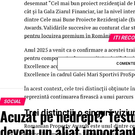
desemnat “Cel mai bun proiect rezidențial de l
cât și la Gala Ziarul Financiar, iar la nivel in
dintre Cele mai Bune Proiecte Rezidențiale (E
Awards. Validările succesive au conturat clar s
pentru locuirea premium în România și Europa
ITI RE
Anul 2025 a venit ca o confirmare a acestei tra
pentru componenta de comunitate și stil de v
COMENTE
Excellence acordat de După Afaceri Premium,
Excellence în cadrul Galei Mari Sportivi ProSp
În acest context, cele trei distincții obținute
reprezintă continuarea firească a unui parcurs 
SOCIAL
Acuzat pe nedrept? Testul
Trei distincții, o singură vizi
deveni un aliat importan
Romanian Property Awards este unul dintre c
sectorului imobiliar din România, reunind anua