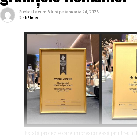
Publicat
acum 6 luni
pe
ianuarie 24, 2026
De
b2bseo
Există proiecte care impresionează printr-un d