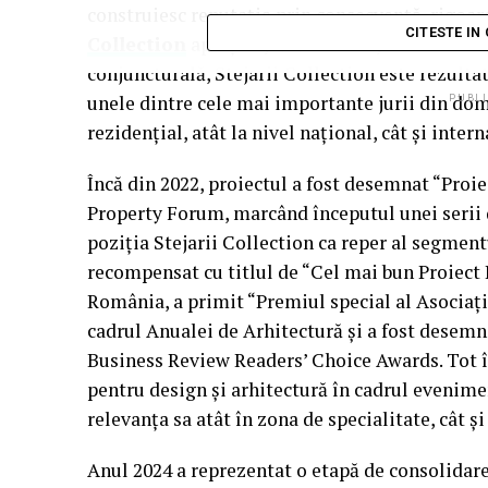
construiesc reputația prin consecvență, rigoar
CITESTE IN
Collection
aparține, fără echivoc, celei de-a d
conjuncturală, Stejarii Collection este rezulta
unele dintre cele mai importante jurii din dome
PUBLI
rezidențial, atât la nivel național, cât și intern
Încă din 2022, proiectul a fost desemnat “Proie
Property Forum, marcând începutul unei serii 
poziția Stejarii Collection ca reper al segment
recompensat cu titlul de “Cel mai bun Proiect
România, a primit “Premiul special al Asociați
cadrul Anualei de Arhitectură și a fost desemna
Business Review Readers’ Choice Awards. Tot în
pentru design și arhitectură în cadrul eveni
relevanța sa atât în zona de specialitate, cât ș
Anul 2024 a reprezentat o etapă de consolidare l