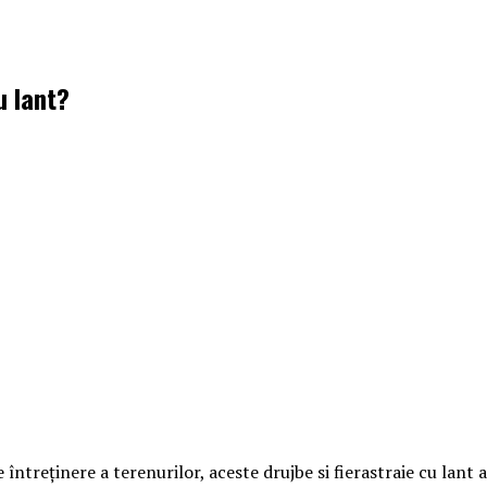
u lant?
de întreținere a terenurilor, aceste drujbe si fierastraie cu lan