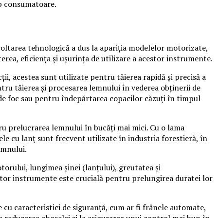
imp consumatoare.
voltarea tehnologică a dus la apariția modelelor motorizate,
erea, eficiența și ușurința de utilizare a acestor instrumente.
ții, acestea sunt utilizate pentru tăierea rapidă și precisă a
ntru tăierea și procesarea lemnului în vederea obținerii de
 de foc sau pentru îndepărtarea copacilor căzuți în timpul
ru prelucrarea lemnului în bucăți mai mici. Cu o lama
e cu lanț sunt frecvent utilizate în industria forestieră, în
emnului.
torului, lungimea șinei (lanțului), greutatea și
estor instrumente este crucială pentru prelungirea duratei lor
e cu caracteristici de siguranță, cum ar fi frânele automate,
a reducerea oboselei și la asigurarea unui control mai bun în