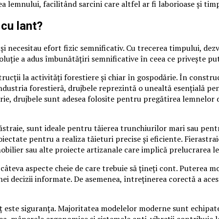
a lemnului, facilitând sarcini care altfel ar fi laborioase și t
 cu lant?
i necesitau efort fizic semnificativ. Cu trecerea timpului, dez
oluție a adus îmbunătățiri semnificative în ceea ce privește put
ucții la activități forestiere și chiar în gospodărie. În construc
industria forestieră, drujbele reprezintă o unealtă esențială pe
dărie, drujbele sunt adesea folosite pentru pregătirea lemnelor
straie, sunt ideale pentru tăierea trunchiurilor mari sau pent
tate pentru a realiza tăieturi precise și eficiente. Fierastraiel
obilier sau alte proiecte artizanale care implică prelucrarea l
ă câteva aspecte cheie de care trebuie să țineți cont. Puterea mo
 unei decizii informate. De asemenea, întreținerea corectă a ac
 lanț este siguranța. Majoritatea modelelor moderne sunt echipat
a, mânerele ergonomice și sistemele anti-vibrații contribuie l