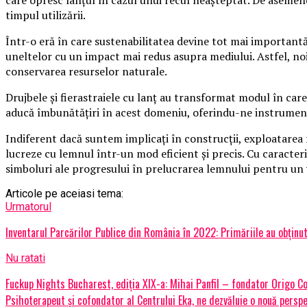
timpul utilizării.
Într-o eră în care sustenabilitatea devine tot mai importantă,
uneltelor cu un impact mai redus asupra mediului. Astfel, noil
conservarea resurselor naturale.
Drujbele și fierastraiele cu lanț au transformat modul în care
aducă îmbunătățiri în acest domeniu, oferindu-ne instrumente
Indiferent dacă suntem implicați în construcții, exploatarea 
lucreze cu lemnul într-un mod eficient și precis. Cu caracteri
simboluri ale progresului în prelucrarea lemnului pentru un v
Articole pe aceiasi tema:
Urmatorul
Inventarul Parcărilor Publice din România în 2022: Primăriile au obținut
Nu ratati
Fuckup Nights Bucharest, ediția XIX-a: Mihai Panfil – fondator Origo 
Psihoterapeut și cofondator al Centrului Eka, ne dezvăluie o nouă persp