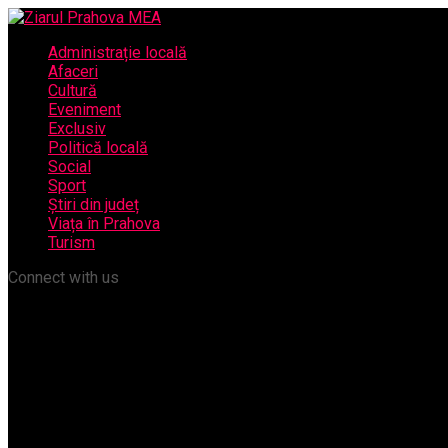
Administrație locală
Afaceri
Cultură
Eveniment
Exclusiv
Politică locală
Social
Sport
Știri din județ
Viața în Prahova
Turism
Connect with us