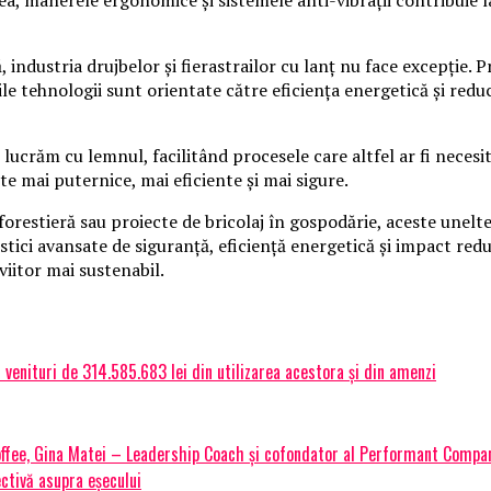
 industria drujbelor și fierastrailor cu lanț nu face excepție.
e tehnologii sunt orientate către eficiența energetică și reduc
 lucrăm cu lemnul, facilitând procesele care altfel ar fi necesi
 mai puternice, mai eficiente și mai sigure.
forestieră sau proiecte de bricolaj în gospodărie, aceste unelt
stici avansate de siguranță, eficiență energetică și impact redu
iitor mai sustenabil.
 venituri de 314.585.683 lei din utilizarea acestora și din amenzi
Coffee, Gina Matei – Leadership Coach și cofondator al Performant Compa
ectivă asupra eșecului