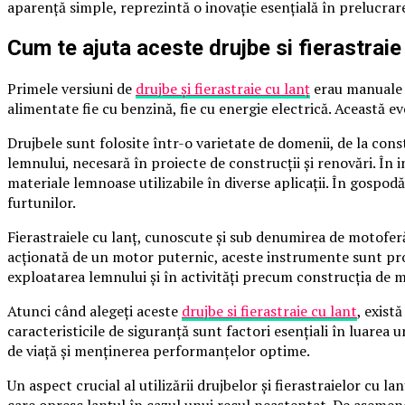
aparență simple, reprezintă o inovație esențială în prelucrare
Cum te ajuta aceste drujbe si fierastraie
Primele versiuni de
drujbe și fierastraie cu lanț
erau manuale ș
alimentate fie cu benzină, fie cu energie electrică. Această ev
Drujbele sunt folosite într-o varietate de domenii, de la constr
lemnului, necesară în proiecte de construcții și renovări. În 
materiale lemnoase utilizabile în diverse aplicații. În gospo
furtunilor.
Fierastraiele cu lanț, cunoscute și sub denumirea de motoferă
acționată de un motor puternic, aceste instrumente sunt proiec
exploatarea lemnului și în activități precum construcția de m
Atunci când alegeți aceste
drujbe si fierastraie cu lant
, exist
caracteristicile de siguranță sunt factori esențiali în luarea
de viață și menținerea performanțelor optime.
Un aspect crucial al utilizării drujbelor și fierastraielor cu
care opresc lanțul în cazul unui recul neașteptat. De asemene