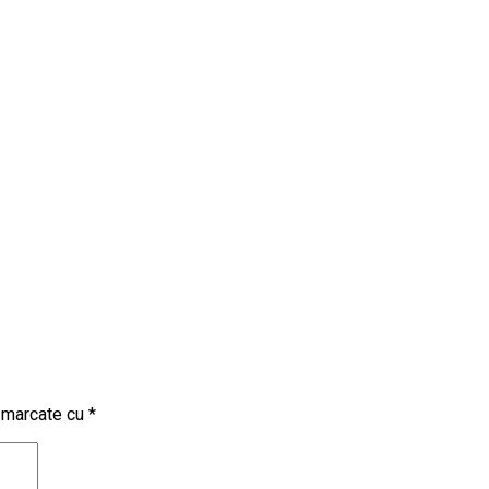
t marcate cu
*