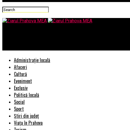
Ziarul Prahova MEA
Ce avantaje ofera drujbele si fierastraiele cu lant?
Administrație locală
Afaceri
Cultură
Eveniment
Exclusiv
Politică locală
Social
Sport
Știri din județ
Viața în Prahova
Turism