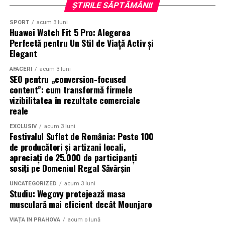
Tipul potrivit de randare depinde de etapa proiectului
ȘTIRILE SĂPTĂMÂNII
tău și de obiectivele urmărite.
SPORT
acum 3 luni
Huawei Watch Fit 5 Pro: Alegerea
Dacă vrei să prezinți aspectul general al clădirii,
Perfectă pentru Un Stil de Viață Activ și
contextul și
prima impresie
, randarea exterioară este
Elegant
de obicei alegerea potrivită. Dacă scopul tău este să
evidențiezi atmosfera, dispunerea, materialele și
AFACERI
acum 3 luni
SEO pentru „conversion-focused
experiența utilizatorului din interiorul spațiului,
content”: cum transformă firmele
randarea interioară
este mai potrivită.
vizibilitatea în rezultate comerciale
reale
În multe cazuri, cea mai eficientă abordare este să
EXCLUSIV
acum 3 luni
folosești ambele tipuri, deoarece se
completează
Festivalul Suflet de România: Peste 100
reciproc
și oferă o înțelegere completă a proiectului.
de producători și artizani locali,
apreciați de 25.000 de participanți
Când Randările Exterioare Sunt Mai
sosiți pe Domeniul Regal Săvârșin
Importante
UNCATEGORIZED
acum 3 luni
Studiu: Wegovy protejează masa
musculară mai eficient decât Mounjaro
Randările exterioare devin mai importante atunci când
accentul cade pe prezentarea design-ului clădirii, a
VIAȚA ÎN PRAHOVA
acum o lună