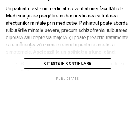
Un psihiatru este un medic absolvent al unei facultăți de
Medicină și are pregătire în diagnosticarea și tratarea
afecțiunilor mintale prin medicatie. Psihiatrul poate aborda
tulburările mintale severe, precum schizofrenia, tulburarea
bipolară sau depresia majoră, și poate prescrie tratamente
care influențează chimia creierului pentru a ameliora
simptomele.
Apelează la un psihiatru atunci când:
Simptomele îți afectează semnificativ viața de zi
CITESTE IN CONTINUARE
cu zi.
PUBLICITATE
Simți că nu mai poți gestiona singur aceste stări.
Ai nevoie de o evaluare medicală și, eventual, de
tratament medicamentos.
Ce face un psiholog?
Un psiholog este absolvent al unei facultăți de Psihologie
și este specializat în înţelegerea şi gestionarea emoţiilor,