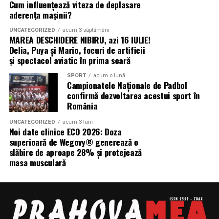
fațadei, materialelor și relației cu împrejurimile.
Cum influențează viteza de deplasare
aderența mașinii?
Sunt deosebit de valoroase în etapele timpurii de
UNCATEGORIZED
acum 3 săptămâni
marketing, în promovarea imobiliară, în prezentările
MAREA DESCHIDERE NIBIRU, azi 16 IULIE!
publice și la aprobările clienților, unde
prima impresie
Delia, Puya și Mario, focuri de artificii
și spectacol aviatic în prima seară
joacă un rol decisiv. Sunt esențiale și atunci când
arhitectura, scara sau contextul terenului influențează
SPORT
acum o lună
puternic deciziile.
Campionatele Naționale de Padbol
confirmă dezvoltarea acestui sport în
România
Când Randările Interioare Aduc Mai
Multă Valoare
UNCATEGORIZED
acum 3 luni
Noi date clinice ECO 2026: Doza
superioară de Wegovy® generează o
Randările interioare devin mai valoroase atunci când
slăbire de aproape 28% și protejează
accentul cade pe experiența din interiorul spațiului —
masa musculară
atmosferă, dispunere, materiale, iluminare și
funcționalitate.
Sunt deosebit de utile pentru proiecte rezidențiale,
hoteliere, de birouri și comerciale, unde confortul și