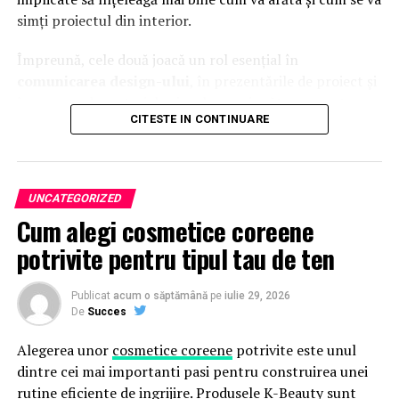
simți proiectul din interior.
Împreună, cele două joacă un rol esențial în
comunicarea design-ului
, în prezentările de proiect și
în crearea de materiale vizuale convingătoare pentru
CITESTE IN CONTINUARE
promovare.
Repere Esențiale
UNCATEGORIZED
Randările exterioare arată forma generală a clădirii,
Cum alegi cosmetice coreene
materialele, contextul și impactul vizual
potrivite pentru tipul tau de ten
Randările interioare scot în evidență atmosfera,
calitatea spațiului, funcționalitatea și experiența
Publicat
acum o săptămână
pe
iulie 29, 2026
utilizatorului
De
Succes
Ambele tipuri au roluri diferite, dar complementare,
Alegerea unor
cosmetice coreene
potrivite este unul
în vizualizarea arhitecturală
dintre cei mai importanti pasi pentru construirea unei
Sunt esențiale pentru marketing și ajută la
rutine eficiente de ingrijire. Produsele K-Beauty sunt