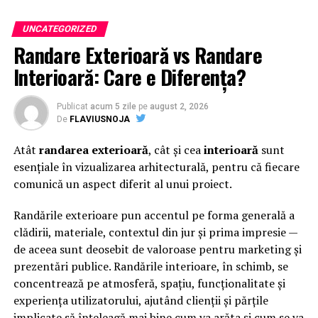
UNCATEGORIZED
Randare Exterioară vs Randare
Interioară: Care e Diferența?
Publicat
acum 5 zile
pe
august 2, 2026
De
FLAVIUSNOJA
Atât
randarea exterioară
, cât și cea
interioară
sunt
esențiale în vizualizarea arhitecturală, pentru că fiecare
comunică un aspect diferit al unui proiect.
Randările exterioare pun accentul pe forma generală a
clădirii, materiale, contextul din jur și prima impresie —
de aceea sunt deosebit de valoroase pentru marketing și
prezentări publice. Randările interioare, în schimb, se
concentrează pe atmosferă, spațiu, funcționalitate și
experiența utilizatorului, ajutând clienții și părțile
implicate să înțeleagă mai bine cum va arăta și cum se va