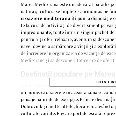
Marea Mediterană este un adevărat paradis pent
natura și cultura se împletesc armonios pe fun
croaziere mediterana
îți pun la dispoziție o
te bucura de activități de divertisment pe vas 
impresionante, toate într-un singur pachet de 
pentru a-ți oferi relaxare, aventură și descoperi
navei devine o sărbătoare a vieții și a explor
de încredere în organizarea de vacanțe de excepț
Mediterane și să descoperi tot ce are de oferit
Destinații populare pe Mare
CITESTE IN
Marea Mediterană adăpostește unele dintre cele
din lume. Croazierele în această zonă te conduc 
peisaje naturale de excepție. Printre destinaț
PUBLI
Dubrovnik și multe altele, fiecare loc având o 
culturale variate. Fiecare port de escală reprez