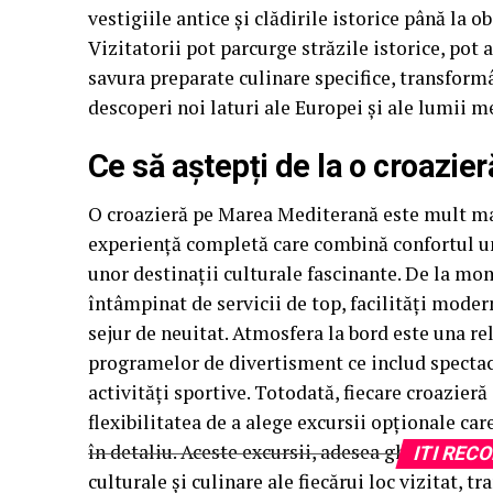
vestigiile antice și clădirile istorice până la 
Vizitatorii pot parcurge străzile istorice, pot 
savura preparate culinare specifice, transformâ
descoperi noi laturi ale Europei și ale lumii 
Ce să aștepți de la o croazi
O croazieră pe Marea Mediterană este mult mai
experiență completă care combină confortul un
unor destinații culturale fascinante. De la mome
întâmpinat de servicii de top, facilități modern
sejur de neuitat. Atmosfera la bord este una rel
programelor de divertisment ce includ spectaco
activități sportive. Totodată, fiecare croazieră 
flexibilitatea de a alege excursii opționale car
în detaliu. Aceste excursii, adesea ghidate de ex
ITI RE
culturale și culinare ale fiecărui loc vizitat, 