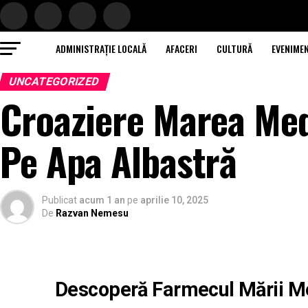
ADMINISTRAȚIE LOCALĂ
AFACERI
CULTURĂ
EVENIME
UNCATEGORIZED
Croaziere Marea Med
Pe Apa Albastră
Publicat
acum 1 an
pe
aprilie 10, 2025
De
Razvan Nemesu
Descoperă Farmecul Mării M