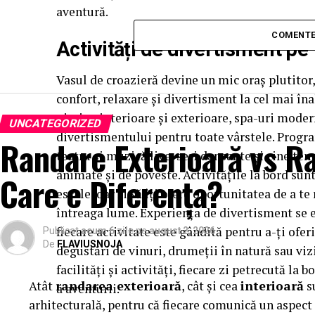
aventură.
COMENTE
Activități de divertisment pe
Vasul de croazieră devine un mic oraș plutitor,
confort, relaxare și divertisment la cel mai înal
piscine interioare și exterioare, spa-uri modern
UNCATEGORIZED
divertismentului pentru toate vârstele. Progr
Randare Exterioară vs Ra
teatru și muzică live, seri dansante și cine te
animate și de poveste. Activitățile la bord sunt
Care e Diferența?
escale, dar și să îți ofere oportunitatea de a te 
întreaga lume. Experiența de divertisment se e
fiecare activitate este gândită pentru a-ți ofer
Publicat
acum 6 zile
pe
august 2, 2026
De
FLAVIUSNOJA
degustări de vinuri, drumeții în natură sau vizi
facilități și activități, fiecare zi petrecută la 
Atât
randarea exterioară
, cât și cea
interioară
su
a aventurii.
arhitecturală, pentru că fiecare comunică un aspect d