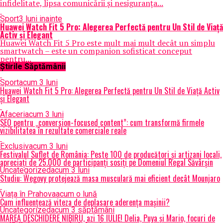
infidelitate, lipsa comunicării și nesiguranța...
Sport
3 luni inainte
Huawei Watch Fit 5 Pro: Alegerea Perfectă pentru Un Stil de Viață
Activ și Elegant
Huawei Watch Fit 5 Pro este mult mai mult decât un simplu
smartwatch – este un companion sofisticat conceput
pentru...
Știrile Săptămânii
Sport
acum 3 luni
Huawei Watch Fit 5 Pro: Alegerea Perfectă pentru Un Stil de Viață Activ
și Elegant
Afaceri
acum 3 luni
SEO pentru „conversion-focused content”: cum transformă firmele
vizibilitatea în rezultate comerciale reale
Exclusiv
acum 3 luni
Festivalul Suflet de România: Peste 100 de producători și artizani locali,
apreciați de 25.000 de participanți sosiți pe Domeniul Regal Săvârșin
Uncategorized
acum 3 luni
Studiu: Wegovy protejează masa musculară mai eficient decât Mounjaro
Viața în Prahova
acum o lună
Cum influențează viteza de deplasare aderența mașinii?
Uncategorized
acum 3 săptămâni
MAREA DESCHIDERE NIBIRU, azi 16 IULIE! Delia, Puya și Mario, focuri de