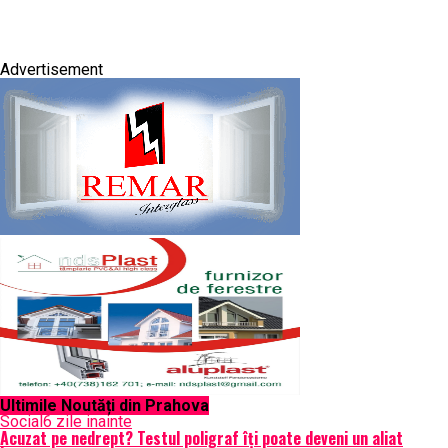
Advertisement
Ultimile Noutăți din Prahova
Social
6 zile inainte
Acuzat pe nedrept? Testul poligraf îţi poate deveni un aliat