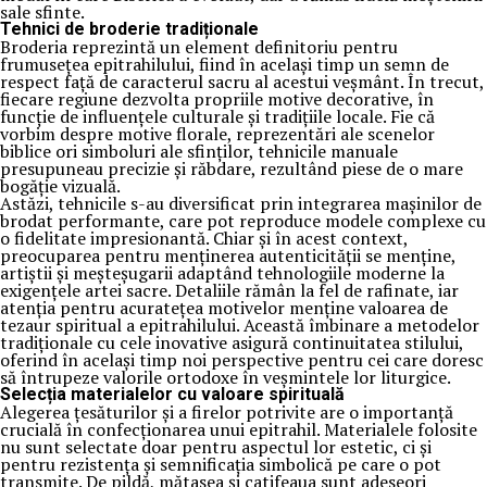
sale sfinte.
Tehnici de broderie tradiționale
Broderia reprezintă un element definitoriu pentru
frumusețea epitrahilului, fiind în același timp un semn de
respect față de caracterul sacru al acestui veșmânt. În trecut,
fiecare regiune dezvolta propriile motive decorative, în
funcție de influențele culturale și tradițiile locale. Fie că
vorbim despre motive florale, reprezentări ale scenelor
biblice ori simboluri ale sfinților, tehnicile manuale
presupuneau precizie și răbdare, rezultând piese de o mare
bogăție vizuală.
Astăzi, tehnicile s-au diversificat prin integrarea mașinilor de
brodat performante, care pot reproduce modele complexe cu
o fidelitate impresionantă. Chiar și în acest context,
preocuparea pentru menținerea autenticității se menține,
artiștii și meșteșugarii adaptând tehnologiile moderne la
exigențele artei sacre. Detaliile rămân la fel de rafinate, iar
atenția pentru acuratețea motivelor menține valoarea de
tezaur spiritual a epitrahilului. Această îmbinare a metodelor
tradiționale cu cele inovative asigură continuitatea stilului,
oferind în același timp noi perspective pentru cei care doresc
să întrupeze valorile ortodoxe în veșmintele lor liturgice.
Selecția materialelor cu valoare spirituală
Alegerea țesăturilor și a firelor potrivite are o importanță
crucială în confecționarea unui epitrahil. Materialele folosite
nu sunt selectate doar pentru aspectul lor estetic, ci și
pentru rezistența și semnificația simbolică pe care o pot
transmite. De pildă, mătasea și catifeaua sunt adeseori