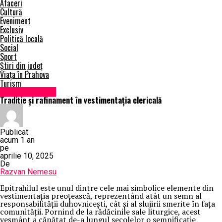
Afaceri
Cultură
Eveniment
Exclusiv
Politică locală
Social
Sport
Știri din județ
Viața în Prahova
Turism
Uncategorized
Tradiție și rafinament în vestimentația clericală
Publicat
acum 1 an
pe
aprilie 10, 2025
De
Razvan Nemesu
Epitrahilul este unul dintre cele mai simbolice elemente din
vestimentația preoțească, reprezentând atât un semn al
responsabilității duhovnicești, cât și al slujirii smerite în fața
comunității. Pornind de la rădăcinile sale liturgice, acest
veșmânt a căpătat de-a lungul secolelor o semnificație