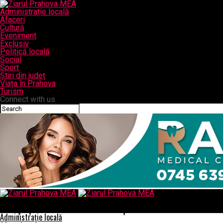
Administrație locală
Afaceri
Cultură
Eveniment
Exclusiv
Politică locală
Social
Sport
Știri din județ
Viața în Prahova
Turism
Connect with us
Ziarul Prahova MEA
Tradiție și rafinament în vestimentația clericală
Administrație locală