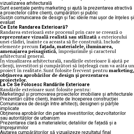
vizualizarea arhitecturală
Sunt esențiale pentru marketing și ajută la prezentarea atractivă
a proiectelor către clienți, cumpărători și public
Susțin comunicarea de design și fac ideile mai ușor de înțeles și
evaluat
Ce Este Randarea Exterioară?
Randarea exterioară este procesul prin care se creează o
reprezentare vizuală realistă sau stilizată
a exteriorului
unei clădiri, înainte ca aceasta să fie construită. Include
elemente precum
fațada, materialele, iluminarea,
amenajarea peisagistică
, împrejurimile și caracterul
arhitectural general.
În vizualizarea arhitecturală, randările exterioare îi ajută pe
clienți, investitori și cumpărători să înțeleagă cum va arăta un
proiect în realitate. Sunt folosite frecvent pentru
marketing,
obținerea aprobărilor de design și prezentarea
proiectelor.
La Ce Se Folosesc Randările Exterioare
Randările exterioare sunt folosite pentru:
Marketingul și promovarea proiectelor imobiliare și arhitecturale
Prezentări către clienți, înainte de începerea construcției
Comunicarea de design între arhitecți, designeri și părțile
implicate
Obținerea aprobărilor din partea investitorilor, dezvoltatorilor
sau autorităților de urbanism
Prezentarea clară a materialelor, detaliilor de fațadă și a
împrejurimilor
Ajutarea cumpărătorilor să vizualizeze rezultatul final