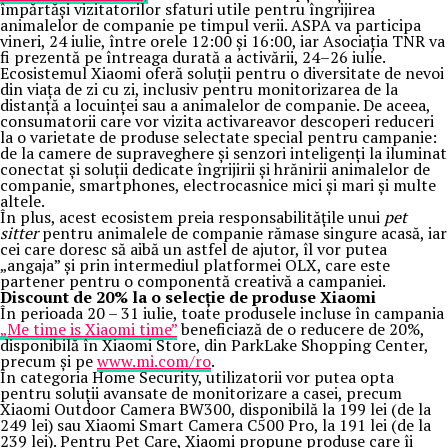
împărtăși vizitatorilor sfaturi utile pentru îngrijirea
animalelor de companie pe timpul verii. ASPA va participa
vineri, 24 iulie, între orele 12:00 și 16:00, iar Asociația TNR va
fi prezentă pe întreaga durată a activării, 24–26 iulie.
Ecosistemul Xiaomi oferă soluții pentru o diversitate de nevoi
din viața de zi cu zi, inclusiv pentru monitorizarea de la
distanță a locuinței sau a animalelor de companie. De aceea,
consumatorii care vor vizita activareavor descoperi reduceri
la o varietate de produse selectate special pentru campanie:
de la camere de supraveghere și senzori inteligenți la iluminat
conectat și soluții dedicate îngrijirii și hrănirii animalelor de
companie, smartphones, electrocasnice mici și mari și multe
altele.
În plus, acest ecosistem preia responsabilitățile unui
pet
sitter
pentru animalele de companie rămase singure acasă, iar
cei care doresc să aibă un astfel de ajutor, îl vor putea
„angaja” și prin intermediul platformei OLX, care este
partener pentru o componentă creativă a campaniei.
Discount de 20% la o selecție de produse Xiaomi
În perioada 20 – 31 iulie, toate produsele incluse în campania
„Me time is Xiaomi time”
beneficiază de o reducere de 20%,
disponibilă în Xiaomi Store, din ParkLake Shopping Center,
precum și pe
www.mi.com/ro
.
În categoria Home Security, utilizatorii vor putea opta
pentru soluții avansate de monitorizare a casei, precum
Xiaomi Outdoor Camera BW300, disponibilă la 199 lei (de la
249 lei) sau Xiaomi Smart Camera C500 Pro, la 191 lei (de la
239 lei). Pentru Pet Care, Xiaomi propune produse care îi