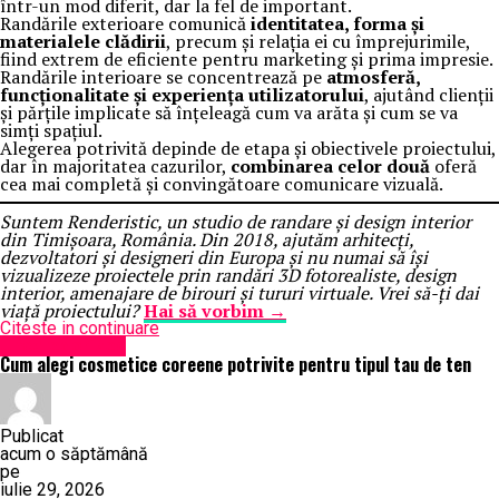
într-un mod diferit, dar la fel de important.
Randările exterioare comunică
identitatea, forma și
materialele clădirii
, precum și relația ei cu împrejurimile,
fiind extrem de eficiente pentru marketing și prima impresie.
Randările interioare se concentrează pe
atmosferă,
funcționalitate și experiența utilizatorului
, ajutând clienții
și părțile implicate să înțeleagă cum va arăta și cum se va
simți spațiul.
Alegerea potrivită depinde de etapa și obiectivele proiectului,
dar în majoritatea cazurilor,
combinarea celor două
oferă
cea mai completă și convingătoare comunicare vizuală.
Suntem Renderistic, un studio de randare și design interior
din Timișoara, România. Din 2018, ajutăm arhitecți,
dezvoltatori și designeri din Europa și nu numai să își
vizualizeze proiectele prin randări 3D fotorealiste, design
interior, amenajare de birouri și tururi virtuale. Vrei să-ți dai
viață proiectului?
Hai să vorbim →
Citeste in continuare
Uncategorized
Cum alegi cosmetice coreene potrivite pentru tipul tau de ten
Publicat
acum o săptămână
pe
iulie 29, 2026