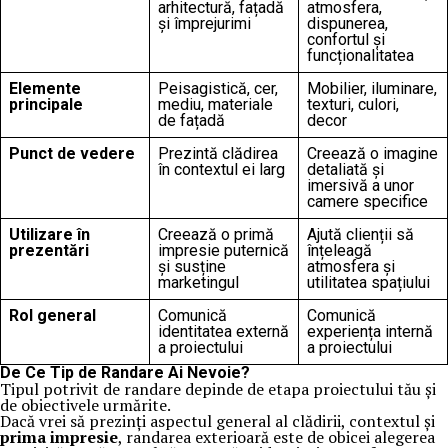
arhitectură, fațadă
atmosfera,
și împrejurimi
dispunerea,
confortul și
funcționalitatea
Elemente
Peisagistică, cer,
Mobilier, iluminare,
principale
mediu, materiale
texturi, culori,
de fațadă
decor
Punct de vedere
Prezintă clădirea
Creează o imagine
în contextul ei larg
detaliată și
imersivă a unor
camere specifice
Utilizare în
Creează o primă
Ajută clienții să
prezentări
impresie puternică
înțeleagă
și susține
atmosfera și
marketingul
utilitatea spațiului
Rol general
Comunică
Comunică
identitatea externă
experiența internă
a proiectului
a proiectului
De Ce Tip de Randare Ai Nevoie?
Tipul potrivit de randare depinde de etapa proiectului tău și
de obiectivele urmărite.
Dacă vrei să prezinți aspectul general al clădirii, contextul și
prima impresie
, randarea exterioară este de obicei alegerea