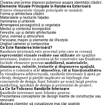
Crearea unei prime impresii puternice asupra identității clădirii
Elemente Vizuale Principale în Randarea Exterioară
Printre elementele vizuale principale se numără:
Forma și arhitectura clădirii
Materialele și texturile fațadei
Iluminarea și umbrele
Amenajarea peisagistică și vegetația
Mediul și contextul înconjurător
Ferestre, uși și detalii arhitecturale
Cerul, vremea și atmosfera
Persoane, mașini și elemente de lifestyle
Unghiul camerei și compoziția
Ce Este Randarea Interioară?
Randarea interioară este procesul prin care se creează
reprezentări vizuale realiste sau stilizate
ale spațiilor
interioare, înainte ca acestea să fie construite sau finalizate.
Include elemente precum
mobilierul, materialele,
iluminarea, culorile, texturile și dispunerea spațială
,
pentru a comunica atât
atmosfera, cât și funcționalitatea
.
În vizualizarea arhitecturală, randările interioare îi ajută pe
clienți, designeri și părțile implicate să înțeleagă clar
conceptele de design. Sunt folosite pe scară largă pentru
marketing, aprobări de design și prezentări de proiect.
La Ce Se Folosesc Randările Interioare
Randările interioare sunt folosite pentru:
Prezentarea conceptelor de design înainte de construcție sau
renovare
Ajutarea clienților să vizualizeze mai clar spațiile