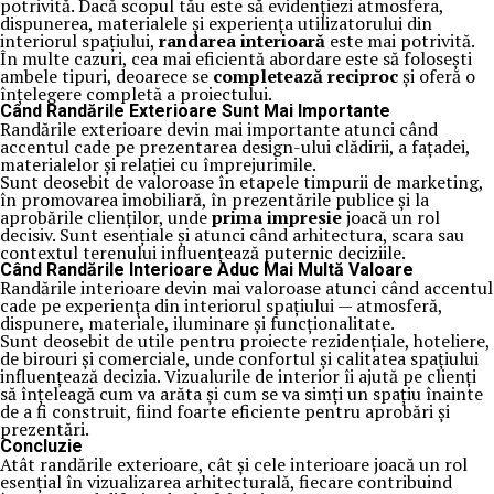
potrivită. Dacă scopul tău este să evidențiezi atmosfera,
dispunerea, materialele și experiența utilizatorului din
interiorul spațiului,
randarea interioară
este mai potrivită.
În multe cazuri, cea mai eficientă abordare este să folosești
ambele tipuri, deoarece se
completează reciproc
și oferă o
înțelegere completă a proiectului.
Când Randările Exterioare Sunt Mai Importante
Randările exterioare devin mai importante atunci când
accentul cade pe prezentarea design-ului clădirii, a fațadei,
materialelor și relației cu împrejurimile.
Sunt deosebit de valoroase în etapele timpurii de marketing,
în promovarea imobiliară, în prezentările publice și la
aprobările clienților, unde
prima impresie
joacă un rol
decisiv. Sunt esențiale și atunci când arhitectura, scara sau
contextul terenului influențează puternic deciziile.
Când Randările Interioare Aduc Mai Multă Valoare
Randările interioare devin mai valoroase atunci când accentul
cade pe experiența din interiorul spațiului — atmosferă,
dispunere, materiale, iluminare și funcționalitate.
Sunt deosebit de utile pentru proiecte rezidențiale, hoteliere,
de birouri și comerciale, unde confortul și calitatea spațiului
influențează decizia. Vizualurile de interior îi ajută pe clienți
să înțeleagă cum va arăta și cum se va simți un spațiu înainte
de a fi construit, fiind foarte eficiente pentru aprobări și
prezentări.
Concluzie
Atât randările exterioare, cât și cele interioare joacă un rol
esențial în vizualizarea arhitecturală, fiecare contribuind