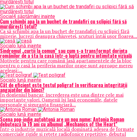
Social
4 săptămâni inainte
Cum schimbi apa la un buchet de trandafiri cu sclipici fără să
murdărești totul?
Ca să schimbi apa la un buchet de trandafiri cu sclipici fără
mizerie, lucrezi deasupra chiuvetei, scuturi întâi ușor floarea...
Social
o lună inainte
Sindromul „curții la comun” sau cum s-a transformat dorința
românilor de a sta la casă într-o luptă pentru intimitate vizuală
Motivele pentru care românii lasă apartamentele de la bloc
pentru o casă la periferia marilor orașe sunt aproape mereu
aceleași:...
Social
o lună inainte
Cât de eficient este testul poligraf în verificarea integrității
angajaților din bănci?
În domeniul bancar, încrederea este una dintre cele mai
importante valori. Oamenii își lasă economiile, datele
personale și siguranța financiară...
Social
o lună inainte
Scena pop-indie autohtonă are un nou nume: Antonia Roman
debutează la 19 ani cu albumul „Mechanics of the Heart”
Într-o industrie muzicală locală dominată adesea de formate
comerciale rigide și rețete radiofonice repetitive, debutul