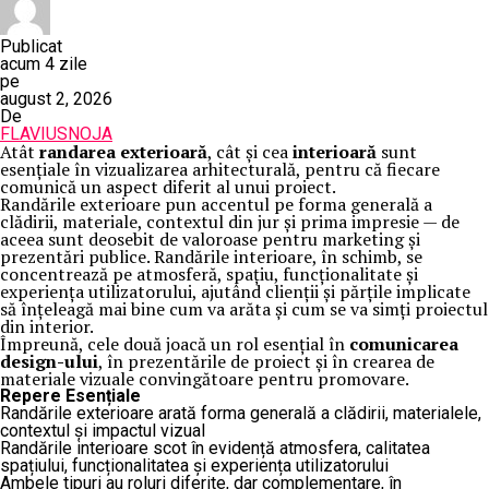
Publicat
acum 4 zile
pe
august 2, 2026
De
FLAVIUSNOJA
Atât
randarea exterioară
, cât și cea
interioară
sunt
esențiale în vizualizarea arhitecturală, pentru că fiecare
comunică un aspect diferit al unui proiect.
Randările exterioare pun accentul pe forma generală a
clădirii, materiale, contextul din jur și prima impresie — de
aceea sunt deosebit de valoroase pentru marketing și
prezentări publice. Randările interioare, în schimb, se
concentrează pe atmosferă, spațiu, funcționalitate și
experiența utilizatorului, ajutând clienții și părțile implicate
să înțeleagă mai bine cum va arăta și cum se va simți proiectul
din interior.
Împreună, cele două joacă un rol esențial în
comunicarea
design-ului
, în prezentările de proiect și în crearea de
materiale vizuale convingătoare pentru promovare.
Repere Esențiale
Randările exterioare arată forma generală a clădirii, materialele,
contextul și impactul vizual
Randările interioare scot în evidență atmosfera, calitatea
spațiului, funcționalitatea și experiența utilizatorului
Ambele tipuri au roluri diferite, dar complementare, în