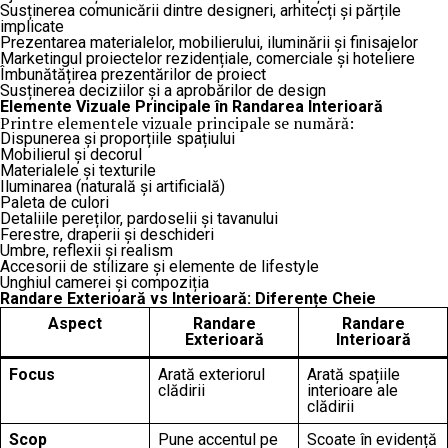
Susținerea comunicării dintre designeri, arhitecți și părțile
implicate
Prezentarea materialelor, mobilierului, iluminării și finisajelor
Marketingul proiectelor rezidențiale, comerciale și hoteliere
Îmbunătățirea prezentărilor de proiect
Susținerea deciziilor și a aprobărilor de design
Elemente Vizuale Principale în Randarea Interioară
Printre elementele vizuale principale se numără:
Dispunerea și proporțiile spațiului
Mobilierul și decorul
Materialele și texturile
Iluminarea (naturală și artificială)
Paleta de culori
Detaliile pereților, pardoselii și tavanului
Ferestre, draperii și deschideri
Umbre, reflexii și realism
Accesorii de stilizare și elemente de lifestyle
Unghiul camerei și compoziția
Randare Exterioară vs Interioară: Diferențe Cheie
Aspect
Randare
Randare
Exterioară
Interioară
Focus
Arată exteriorul
Arată spațiile
clădirii
interioare ale
clădirii
Scop
Pune accentul pe
Scoate în evidență