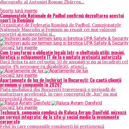
discografic al Antoniei Roman Zbârcea...
Sport
o lună inainte
Campionatele Naționale de Padbol confirmă dezvoltarea acestui
sport în România
Organizate de Federația Română de Padbol, Campionatele
Naționale Masculin și Feminin au reunit cei mai valoroși
sportivi ai momentului și...
Social
2 luni inainte
Cum transformi o obligație legală într-o cheltuială utilă: mașini,
birotică și echipamente IT de la o unitate protejată autorizată
Dacă firma ta are cel puțin 50 de angajați și nu ai încadrați cel
puțin 4% persoane cu dizabilități, atunci...
Social
2 luni inainte
Apartamente de lux de închiriat în București: Ce caută clienții
premium și companiile în 2026?
Piața imobiliară din București traversează o perioadă de
maturizare accelerată, în care conceptul de „lux” nu mai
reprezintă doar o...
Social
2 luni inainte
Techmark, compania condusă de Raluca Avram-Danifeld, mizează
pe servicii integrate: de la site și social media la evenimente
corporate
Felul în care companiile românești își gestionează