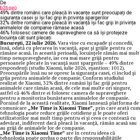
De
b2bseo
49% dintre românii care pleacă în vacanțe sunt preocupați de
siguranța casei și își fac griji în privința spargerilor
32% dintre românii care pleacă în vacanță își fac griji în privința
animalelor de companie rămase acasă
46% folosesc camere de supraveghere ca să își protejeze
locuința cât sunt plecați
București, 22 iulie 2026
. Vara vine cu escapade și concedii,
însă, odată cu plecarea în vacanță, apar și grijile pentru ce
rămâne acasă. În această perioadă, locuințele rămân mai mult
timp nesupravegheate, iar cea mai mare grijă pentru
persoanele plecate în vacanță sunt spargerile – 49% dintre
respondenți (studiu Xiaomi, iulie 2026, eșantion: 1012).
Preocupările însă nu se opresc la siguranța casei, ci includ și
grija pentru animalele de companie. Conform studiului
realizat de Xiaomi, 32% dintre români își fac griji pentru
animalele care rămân acasă, de cele mai multe ori singure,
astfel că 46% dintre ei folosesc camera de supraveghere
pentru a monitoriza bunăstarea animalelor de companie.
Pornind de la această realitate, Xiaomi lansează platforma de
comunicare
„Me Time is Xiaomi Time”
, prin care arată cum
tehnologia poate reduce grijile cotidiene și le poate oferi
utilizatorilor mai mult timp pentru ei și ceea ce contează cu
adevărat, indiferent dacă pleacă în vacanță, rămân acasă sau
au grijă de animalele lor de companie.
„Me Time is Xiaomi Time”
are în centru ideea că
tehnologia poate prelua o parte din responsabilitățile