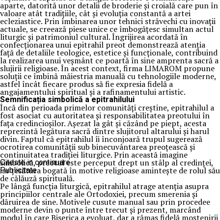
aparte, datorită unor detalii de broderie și croială care pun în
valoare atât tradițiile, cât și evoluția constantă a artei
ecleziastice. Prin îmbinarea unor tehnici străvechi cu inovații
actuale, se creează piese unice ce îmbogățesc simultan actul
liturgic și patrimoniul cultural. Îngrijirea acordată în
confecționarea unui epitrahil preot demonstrează atenția
față de detaliile teologice, estetice și funcționale, contribuind
la realizarea unui veșmânt ce poartă în sine amprenta sacră a
slujirii religioase. În acest context, firma LIMAROM propune
soluții ce îmbină măiestria manuală cu tehnologiile moderne,
astfel încât fiecare produs să fie expresia fidelă a
angajamentului spiritual și a rafinamentului artistic.
Semnificația simbolică a epitrahilului
Încă din perioada primelor comunități creștine, epitrahilul a
fost asociat cu autoritatea și responsabilitatea preotului în
fața credincioșilor. Așezat la gât și căzând pe piept, acesta
reprezintă legătura sacră dintre slujitorul altarului și harul
divin. Faptul că epitrahilul îi înconjoară trupul sugerează
ocrotirea comunității sub binecuvântarea preoțească și
continuitatea tradiției liturgice. Prin această imagine
simbolică, preotul este perceput drept un stâlp al credinței,
Citeste in continuare
iar țesătura bogată în motive religioase amintește de rolul său
Publicitate
de călăuză spirituală.
Pe lângă funcția liturgică, epitrahilul atrage atenția asupra
principiilor centrale ale Ortodoxiei, precum smerenia și
dăruirea de sine. Motivele cusute manual sau prin procedee
moderne devin o punte între trecut și prezent, marcând
modul în care Biserica a evoluat, dar a rămas fidelă moștenirii