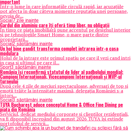
important
Într-o lume în care informațiile circulă rapid, iar acuzațiile
pot afecta în doar câteva momente reputația unei persoane,
nevoia de...
Social
7 zile inainte
Gardul din aluminiu care îți oferă timp liber, nu obligații
În timp ce piața imobiliară pune accentul pe designul interior
și pe tehnologiile Smart Home, o mare parte dintre
proprietarii...
Social
2 săptămâni inainte
Un hol bine gandit transforma complet intrarea intr-o casa
modulara
Holul de la intrare este primul spatiu pe care il vezi cand intri
in casa si ultimul pe care il...
Sport
3 săptămâni inainte
România își reconfirmă statutul de lider al padbolului mondial:
Campioni Internaționali, Vicecampioni Internaționali și MVP-ul
turneului
După cele 4 zile de meciuri spectaculoase, adversari de top și
emoții trăite la intensitate maximă, delegația României s-a
întors...
Social
3 săptămâni inainte
TUYA Bucharest aduce conceptul Home & Office Fine Dining pe
piața din România
Serviciul, dedicat mediului corporate și clienților rezidențiali,
va fi disponibil începând din august 2026 TUYA își extinde
portofoliul de servicii...