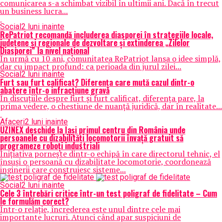
comunicarea s-a schimbat vizibil în ultimii ani. Dacă în trecut
un business lucra...
Social
2 luni inainte
RePatriot recomandă includerea diasporei în strategiile locale,
județene și regionale de dezvoltare și extinderea „Zilelor
Diasporei” la nivel național
În urmă cu 10 ani, comunitatea RePatriot lansa o idee simplă,
dar cu impact profund: ca perioada din jurul zilei...
Social
2 luni inainte
Furt sau furt calificat? Diferența care mută cazul dintr-o
abatere într-o infracțiune gravă
În discuțiile despre furt și furt calificat, diferența pare, la
prima vedere, o chestiune de nuanță juridică, dar în realitate...
Afaceri
2 luni inainte
UZINEX deschide la Iași primul centru din România unde
persoanele cu dizabilități locomotorii învață gratuit să
programeze roboți industriali
Inițiativa pornește dintr-o echipă în care directorul tehnic, el
însuși o persoană cu dizabilitate locomotorie, coordonează
inginerii care construiesc sisteme...
Social
2 luni inainte
Cele 3 întrebări critice într-un test poligraf de fidelitate – Cum
le formulăm corect?
Într-o relație, încrederea este unul dintre cele mai
importante lucruri. Atunci când apar suspiciuni de