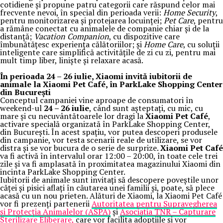
cotidiene și propune patru categorii care răspund celor mai
frecvente nevoi, în special din perioada verii:
Home Security
,
pentru monitorizarea și protejarea locuinței;
Pet Care
, pentru
a rămâne conectat cu animalele de companie chiar și de la
distanță;
Vacation Companion
, cu dispozitive care
îmbunătățesc experiența călătoriilor; și
Home Care
, cu soluții
inteligente care simplifică activitățile de zi cu zi, pentru mai
mult timp liber, liniște și relaxare acasă.
În perioada 24 – 26 iulie, Xiaomi invită iubitorii de
animale la
Xiaomi Pet Café,
în ParkLake Shopping Center
din București
Conceptul campaniei vine aproape de consumatori în
weekend-ul
24 – 26 iulie
, când sunt așteptați, cu mic, cu
mare și cu necuvântătoarele lor dragi la
Xiaomi Pet Café
,
activare specială organizată în ParkLake Shopping Center,
din București. În acest spațiu, vor putea descoperi produsele
din campanie, vor testa scenarii reale de utilizare, se vor
distra și se vor bucura de o serie de surprize.
Xiaomi Pet Café
va fi activă în intervalul orar 12:00 – 20:00, în toate cele trei
zile și va fi amplasată în proximitatea magazinului Xiaomi din
incinta ParkLake Shopping Center.
Iubitorii de animale sunt invitați să descopere poveștile unor
căței și pisici aflați în căutarea unei familii și, poate, să plece
acasă cu un nou prieten. Alături de Xiaomi, la Xiaomi Pet Café
vor fi prezenți partenerii
Autoritatea pentru Supravegherea
și Protecția Animalelor (ASPA)
și
Asociația TNR – Capturare
Sterilizare Eliberare,
care vor facilita adopțiile și vor