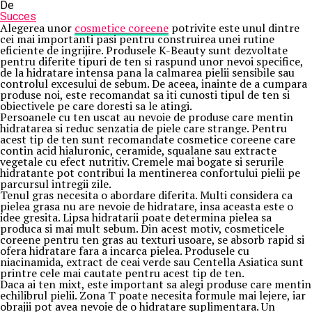
De
Succes
Alegerea unor
cosmetice coreene
potrivite este unul dintre
cei mai importanti pasi pentru construirea unei rutine
eficiente de ingrijire. Produsele K-Beauty sunt dezvoltate
pentru diferite tipuri de ten si raspund unor nevoi specifice,
de la hidratare intensa pana la calmarea pielii sensibile sau
controlul excesului de sebum. De aceea, inainte de a cumpara
produse noi, este recomandat sa iti cunosti tipul de ten si
obiectivele pe care doresti sa le atingi.
Persoanele cu ten uscat au nevoie de produse care mentin
hidratarea si reduc senzatia de piele care strange. Pentru
acest tip de ten sunt recomandate cosmetice coreene care
contin acid hialuronic, ceramide, squalane sau extracte
vegetale cu efect nutritiv. Cremele mai bogate si serurile
hidratante pot contribui la mentinerea confortului pielii pe
parcursul intregii zile.
Tenul gras necesita o abordare diferita. Multi considera ca
pielea grasa nu are nevoie de hidratare, insa aceasta este o
idee gresita. Lipsa hidratarii poate determina pielea sa
produca si mai mult sebum. Din acest motiv, cosmeticele
coreene pentru ten gras au texturi usoare, se absorb rapid si
ofera hidratare fara a incarca pielea. Produsele cu
niacinamida, extract de ceai verde sau Centella Asiatica sunt
printre cele mai cautate pentru acest tip de ten.
Daca ai ten mixt, este important sa alegi produse care mentin
echilibrul pielii. Zona T poate necesita formule mai lejere, iar
obrajii pot avea nevoie de o hidratare suplimentara. Un