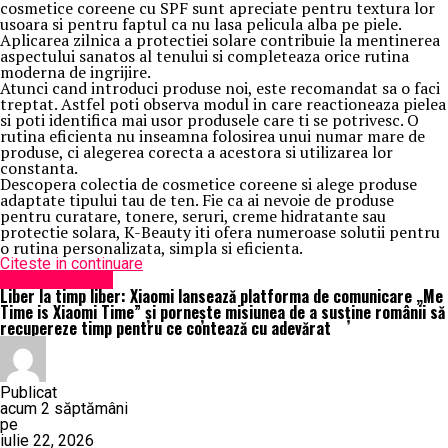
cosmetice coreene cu SPF sunt apreciate pentru textura lor
usoara si pentru faptul ca nu lasa pelicula alba pe piele.
Aplicarea zilnica a protectiei solare contribuie la mentinerea
aspectului sanatos al tenului si completeaza orice rutina
moderna de ingrijire.
Atunci cand introduci produse noi, este recomandat sa o faci
treptat. Astfel poti observa modul in care reactioneaza pielea
si poti identifica mai usor produsele care ti se potrivesc. O
rutina eficienta nu inseamna folosirea unui numar mare de
produse, ci alegerea corecta a acestora si utilizarea lor
constanta.
Descopera colectia de cosmetice coreene si alege produse
adaptate tipului tau de ten. Fie ca ai nevoie de produse
pentru curatare, tonere, seruri, creme hidratante sau
protectie solara, K-Beauty iti ofera numeroase solutii pentru
o rutina personalizata, simpla si eficienta.
Citeste in continuare
Uncategorized
Liber la timp liber: Xiaomi lansează platforma de comunicare „Me
Time is Xiaomi Time” și pornește misiunea de a susține românii să
recupereze timp pentru ce contează cu adevărat
Publicat
acum 2 săptămâni
pe
iulie 22, 2026