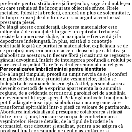
preferate pentru strălucirea și finețea lor, sugerând noblețea
cu care trebuie să fie înconjurate obiectele sfinte. Firele
metalice, folosite la broderii, conferă un plus de solemnitate,
în timp ce inserțiile din fir de aur sau argint accentuează
prestanța piesei.
Pe lângă aceste considerații, alegerea materialelor este
influențată de condițiile liturgice: un epitrahil trebuie să
reziste la numeroase slujbe, la manipulare frecventă și la
depozitare îndelungată. În plus, există și o conotație
spirituală legată de puritatea materialelor, explicându-se de
ce preoții și meșterii pun un accent deosebit pe calitatea și
simbolistica acestora. În fiecare fibră și cusătură se regăsește
gândul devoțiunii, întărit de înțelegerea profundă a rolului pe
care acest veșmânt îl are în cadrul ceremonialului religios.
Personalizarea îmbrăcămintei pentru identitate
De-a lungul timpului, preoții au simțit nevoia de a-și conferi
un plus de identitate și unicitate veșmintelor, fără a se
îndepărta de canoanele bisericești. Astfel, personalizarea a
devenit o metodă de a exprima apartenența la o anumită
regiune, de a evidenția ocrotitorul parohiei ori de a sublinia
un eveniment liturgic special. Pe lângă motivele tradiționale,
pot fi adăugate inscripții, simboluri sau monograme care
transformă epitrahilul într-o piesă cu valoare de patrimoniu.
Abordarea individualizată presupune colaborarea strânsă
între preot și meșterii care se ocupă de confecționarea
veșmintelor. Fiecare detaliu, de la tipul de broderie la
cromatică, este discutat și analizat, pentru a se asigura că
produsul final corespunde pe deplin așteptărilor și