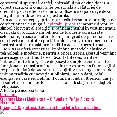
contextului spiritual. Astfel, epitrahilul nu devine doar un
obiect sacru, ci și o mărturie personală a călătoriei de
credință pe care fiecare slujitor al Bisericii o parcurge de-a
lungul anilor de activitate pastorală.
Prin aceste reflecții și prin intermediul veșmintelor religioase
confecționate cu migală,
epitrahil preot
se impune drept un
simbol elocvent al tradiției și rafinamentului în vestimentația
clericală ortodoxă. Prin tehnici de broderie consacrate,
selecția riguroasă a materialelor și un grad de personalizare
ce reflectă identitatea purtătorului, se naște un obiect cu o
încărcătură spirituală profundă. În acest proces, firma
LIMAROM oferă expertiză, îmbinând metodele clasice cu
tehnologiile moderne, pentru a onora istoria acestui veșmânt
și a-i asigura continuitatea. Rezultatul constă într-o
îmbrăcăminte liturgică ce depășește simplele coordonate
funcționale, transformându-se într-o expresie a frumuseții și
respectului față de sacralitatea slujirii. Acest angajament de a
îmbina tradiția cu inovația subliniază, încă o dată, rolul
esențial pe care epitrahilul îl ocupă în cadrul Bisericii, dar și
în sufletul credincioșilor care asistă la desfășurarea slujbelor
religioase.
Articole pe aceiasi tema:
Urmatorul
Croaziere Marea Mediterană – O Aventură Pe Apa Albastră
Nu ratati
Descoperă Cappadocia: O Aventură Unică Între Natură și Istorie