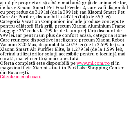
ajută pe proprietari să aibă o mai bună grijă de animalele lor,
inclusiv Xiaomi Smart Pet Food Feeder 2, care va fi disponibil
cu preț redus de 319 lei (de la 399 lei) sau Xiaomi Smart Pet
Care Air Purifier, disponibil la 447 lei (față de 559 lei).
Categoria Vacation Companion include produse concepute
pentru călătorii fără griji, precum Xiaomi Aluminium Frame
Luggage 26” redus la 799 lei de la un preț fără discount de
999 lei. Iar pentru un plus de confort acasă, categoria Home
Care reunește dispozitive inteligente precum Xiaomi Robot
Vacuum X20 Max, disponibil la 2.079 lei (de la 2.599 lei) sau
Xiaomi Smart Air Purifier Elite, la 1.279 lei (de la 1.599 lei),
oferind utilizatorilor soluții accesibile pentru o locuință mai
curată, mai eficientă și mai conectată.
Oferta completă este disponibilă pe
www.mi.com/ro
și în
magazinul fizic Xiaomi situat în ParkLake Shopping Center
din București.
Citeste in continuare