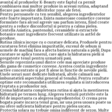
avantaj al produselor K-Beauty este faptul ca permit
combinarea mai multor produse in aceeasi rutina, adaptand
fiecare pas nevoilor diferitelor zone ale fetei.
Pentru persoanele cu ten sensibil, alegerea ingredientelor
este foarte importanta. Exista numeroase cosmetice coreene
formulate fara alcool agresiv sau parfum intens, fiind create
pentru a reduce disconfortul si pentru a calma pielea.
Centella Asiatica, pantenolul, ceramidele si extractele
botanice sunt ingrediente frecvent utilizate in astfel de
produse.
Rutina zilnica incepe cu o curatare delicata. Produsele pentru
curatarea fetei elimina impuritatile, excesul de sebum si
urmele de machiaj fara a afecta bariera naturala a pielii. Dupa
curatare se aplica tonerul, care ajuta la hidratarea pielii si
pregateste tenul pentru urmatorii pasi.
Serurile reprezinta unul dintre cele mai apreciate produse
din gama de cosmetice coreene. Acestea contin ingrediente
active concentrate si pot fi alese in functie de nevoile pielii.
Unele seruri sunt dedicate hidratarii, altele calmarii sau
imbunatatirii aspectului general al tenului. Pentru rezultate
optime este recomandata utilizarea regulata si introducerea
treptata a produselor noi.
Crema hidratanta completeaza rutina si ajuta la mentinerea
hidratarii pe termen lung. Alegerea texturii potrivite este la
fel de importanta ca alegerea ingredientelor. O crema prea
bogata poate incarca tenul gras, iar una prea usoara poate sa
nu ofere suficienta hidratare pentru pielea uscata.
Protectia solara nu trebuie omisa indiferent de sezon. Multe