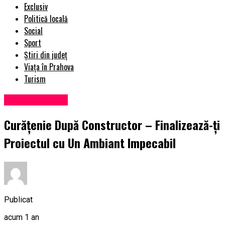
Exclusiv
Politică locală
Social
Sport
Știri din județ
Viața în Prahova
Turism
Uncategorized
Curățenie După Constructor – Finalizează-ți
Proiectul cu Un Ambiant Impecabil
Publicat
acum 1 an