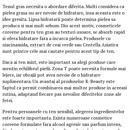
Tenul gras necesita o abordare diferita. Multi considera ca
pielea grasa nu are nevoie de hidratare, insa aceasta este o
idee gresita. Lipsa hidratarii poate determina pielea sa
produca si mai mult sebum. Din acest motiv, cosmeticele
coreene pentru ten gras au texturi usoare, se absorb rapid
si ofera hidratare fara a incarca pielea. Produsele cu
niacinamida, extract de ceai verde sau Centella Asiatica
sunt printre cele mai cautate pentru acest tip de ten.
Daca ai ten mixt, este important sa alegi produse care
mentin echilibrul pielii. Zona T poate necesita formule mai
lejere, iar obrajii pot avea nevoie de o hidratare
suplimentara. Un avantaj al produselor K-Beauty este
faptul ca permit combinarea mai multor produse in aceeasi
rutina, adaptand fiecare pas nevoilor diferitelor zone ale
fetei.
Pentru persoanele cu ten sensibil, alegerea ingredientelor
este foarte importanta. Exista numeroase cosmetice
coreene formulate fara alcool agresiv sau parfum intens,