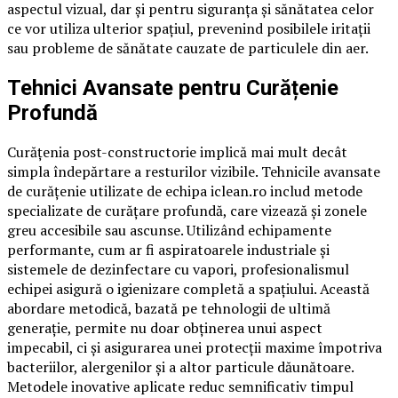
aspectul vizual, dar și pentru siguranța și sănătatea celor
ce vor utiliza ulterior spațiul, prevenind posibilele iritații
sau probleme de sănătate cauzate de particulele din aer.
Tehnici Avansate pentru Curățenie
Profundă
Curățenia post-constructorie implică mai mult decât
simpla îndepărtare a resturilor vizibile. Tehnicile avansate
de curățenie utilizate de echipa iclean.ro includ metode
specializate de curățare profundă, care vizează și zonele
greu accesibile sau ascunse. Utilizând echipamente
performante, cum ar fi aspiratoarele industriale și
sistemele de dezinfectare cu vapori, profesionalismul
echipei asigură o igienizare completă a spațiului. Această
abordare metodică, bazată pe tehnologii de ultimă
generație, permite nu doar obținerea unui aspect
impecabil, ci și asigurarea unei protecții maxime împotriva
bacteriilor, alergenilor și a altor particule dăunătoare.
Metodele inovative aplicate reduc semnificativ timpul