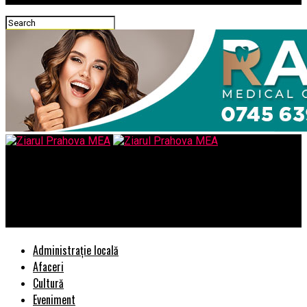
Ziarul Prahova MEA
Curățenie După Constructor – Finalizează-ți Proiectul cu Un
Ambiant Impecabil
Administrație locală
Afaceri
Cultură
Eveniment