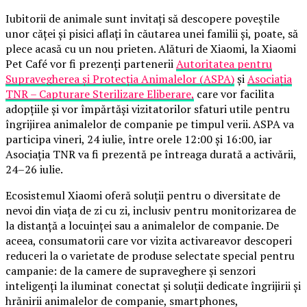
Iubitorii de animale sunt invitați să descopere poveștile
unor căței și pisici aflați în căutarea unei familii și, poate, să
plece acasă cu un nou prieten. Alături de Xiaomi, la Xiaomi
Pet Café vor fi prezenți partenerii
Autoritatea pentru
Supravegherea și Protecția Animalelor (ASPA)
și
Asociația
TNR – Capturare Sterilizare Eliberare,
care vor facilita
adopțiile și vor împărtăși vizitatorilor sfaturi utile pentru
îngrijirea animalelor de companie pe timpul verii. ASPA va
participa vineri, 24 iulie, între orele 12:00 și 16:00, iar
Asociația TNR va fi prezentă pe întreaga durată a activării,
24–26 iulie.
Ecosistemul Xiaomi oferă soluții pentru o diversitate de
nevoi din viața de zi cu zi, inclusiv pentru monitorizarea de
la distanță a locuinței sau a animalelor de companie. De
aceea, consumatorii care vor vizita activareavor descoperi
reduceri la o varietate de produse selectate special pentru
campanie: de la camere de supraveghere și senzori
inteligenți la iluminat conectat și soluții dedicate îngrijirii și
hrănirii animalelor de companie, smartphones,