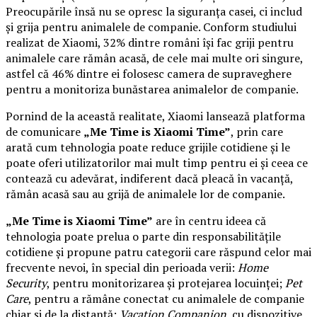
Preocupările însă nu se opresc la siguranța casei, ci includ
și grija pentru animalele de companie. Conform studiului
realizat de Xiaomi, 32% dintre români își fac griji pentru
animalele care rămân acasă, de cele mai multe ori singure,
astfel că 46% dintre ei folosesc camera de supraveghere
pentru a monitoriza bunăstarea animalelor de companie.
Pornind de la această realitate, Xiaomi lansează platforma
de comunicare
„Me Time is Xiaomi Time”
, prin care
arată cum tehnologia poate reduce grijile cotidiene și le
poate oferi utilizatorilor mai mult timp pentru ei și ceea ce
contează cu adevărat, indiferent dacă pleacă în vacanță,
rămân acasă sau au grijă de animalele lor de companie.
„Me Time is Xiaomi Time”
are în centru ideea că
tehnologia poate prelua o parte din responsabilitățile
cotidiene și propune patru categorii care răspund celor mai
frecvente nevoi, în special din perioada verii:
Home
Security
, pentru monitorizarea și protejarea locuinței;
Pet
Care
, pentru a rămâne conectat cu animalele de companie
chiar și de la distanță;
Vacation Companion
, cu dispozitive