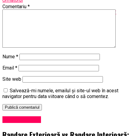
Urmatorul
Comentariu
*
Extinderea acoperirii și îmbunătățirea calității comunicațiilor
Nu ratati
Opulență și inovație pe apele luxuriante ale Golfului
Nume
*
Email
*
Site web
Salvează-mi numele, emailul și site-ul web în acest
navigator pentru data viitoare când o să comentez.
Uncategorized
Randare Exterioară vs Randare Interioară: