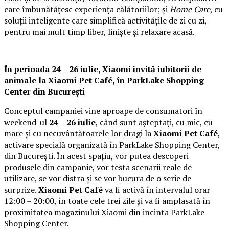
care îmbunătățesc experiența călătoriilor; și
Home Care
, cu
soluții inteligente care simplifică activitățile de zi cu zi,
pentru mai mult timp liber, liniște și relaxare acasă.
În perioada 24 – 26 iulie, Xiaomi invită iubitorii de
animale la
Xiaomi Pet Café,
în ParkLake Shopping
Center din București
Conceptul campaniei vine aproape de consumatori în
weekend-ul
24 – 26 iulie
, când sunt așteptați, cu mic, cu
mare și cu necuvântătoarele lor dragi la
Xiaomi Pet Café
,
activare specială organizată în ParkLake Shopping Center,
din București. În acest spațiu, vor putea descoperi
produsele din campanie, vor testa scenarii reale de
utilizare, se vor distra și se vor bucura de o serie de
surprize.
Xiaomi Pet Café
va fi activă în intervalul orar
12:00 – 20:00, în toate cele trei zile și va fi amplasată în
proximitatea magazinului Xiaomi din incinta ParkLake
Shopping Center.