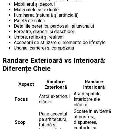
Mobilierul și decorul
Materialele și texturile
Iluminarea (naturală și artificială)
Paleta de culori
Detaliile pereților, pardoselii și tavanului
Ferestre, draperii și deschideri
Umbre, reflexii și realism
Accesorii de stilizare și elemente de lifestyle
Unghiul camerei și compoziția
Randare Exterioară vs Interioară:
Diferențe Cheie
Randare
Randare
Aspect
Exterioară
Interioară
Arată spațiile
Arată exteriorul
Focus
interioare ale
clădirii
clădirii
Scoate în evidență
Pune accentul
atmosfera,
pe arhitectură,
Scop
dispunerea,
fațadă și
confortul și