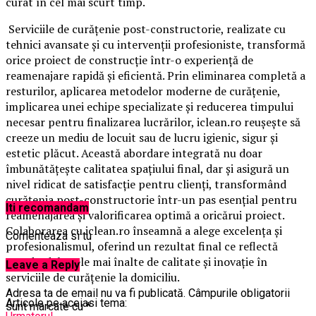
curat în cel mai scurt timp.
Serviciile de curățenie post-constructorie, realizate cu
tehnici avansate și cu intervenții profesioniste, transformă
orice proiect de construcție într-o experiență de
reamenajare rapidă și eficientă. Prin eliminarea completă a
resturilor, aplicarea metodelor moderne de curățenie,
implicarea unei echipe specializate și reducerea timpului
necesar pentru finalizarea lucrărilor, iclean.ro reușește să
creeze un mediu de locuit sau de lucru igienic, sigur și
estetic plăcut. Această abordare integrată nu doar
îmbunătățește calitatea spațiului final, dar și asigură un
nivel ridicat de satisfacție pentru clienți, transformând
curățenia post-constructorie într-un pas esențial pentru
Iti recomandam
reamenajarea și valorificarea optimă a oricărui proiect.
Colaborarea cu iclean.ro înseamnă a alege excelența și
Comenteaza si tu
profesionalismul, oferind un rezultat final ce reflectă
standardele cele mai înalte de calitate și inovație în
Leave a Reply
serviciile de curățenie la domiciliu.
Adresa ta de email nu va fi publicată.
Câmpurile obligatorii
Articole pe aceiasi tema:
sunt marcate cu
*