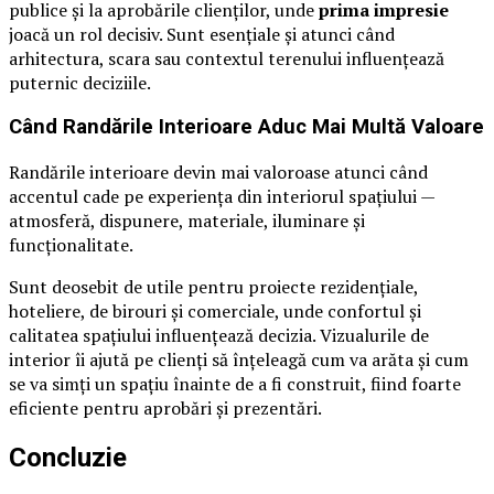
publice și la aprobările clienților, unde
prima impresie
joacă un rol decisiv. Sunt esențiale și atunci când
arhitectura, scara sau contextul terenului influențează
puternic deciziile.
Când Randările Interioare Aduc Mai Multă Valoare
Randările interioare devin mai valoroase atunci când
accentul cade pe experiența din interiorul spațiului —
atmosferă, dispunere, materiale, iluminare și
funcționalitate.
Sunt deosebit de utile pentru proiecte rezidențiale,
hoteliere, de birouri și comerciale, unde confortul și
calitatea spațiului influențează decizia. Vizualurile de
interior îi ajută pe clienți să înțeleagă cum va arăta și cum
se va simți un spațiu înainte de a fi construit, fiind foarte
eficiente pentru aprobări și prezentări.
Concluzie