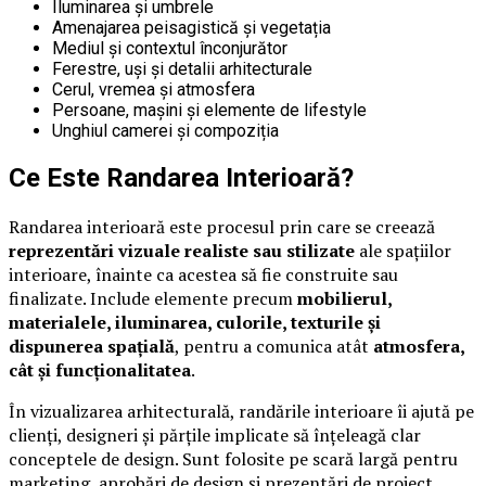
Iluminarea și umbrele
Amenajarea peisagistică și vegetația
Mediul și contextul înconjurător
Ferestre, uși și detalii arhitecturale
Cerul, vremea și atmosfera
Persoane, mașini și elemente de lifestyle
Unghiul camerei și compoziția
Ce Este Randarea Interioară?
Randarea interioară este procesul prin care se creează
reprezentări vizuale realiste sau stilizate
ale spațiilor
interioare, înainte ca acestea să fie construite sau
finalizate. Include elemente precum
mobilierul,
materialele, iluminarea, culorile, texturile și
dispunerea spațială
, pentru a comunica atât
atmosfera,
cât și funcționalitatea
.
În vizualizarea arhitecturală, randările interioare îi ajută pe
clienți, designeri și părțile implicate să înțeleagă clar
conceptele de design. Sunt folosite pe scară largă pentru
marketing, aprobări de design și prezentări de proiect.