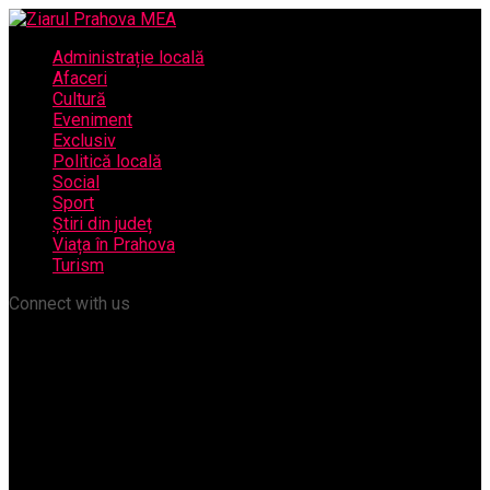
Administrație locală
Afaceri
Cultură
Eveniment
Exclusiv
Politică locală
Social
Sport
Știri din județ
Viața în Prahova
Turism
Connect with us