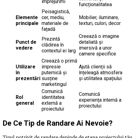
împrejurimi
funcționalitatea
Peisagistică,
Elemente
cer, mediu,
Mobilier, iluminare,
principale
materiale de
texturi, culori, decor
fațadă
Creează o imagine
Prezintă
Punct de
detaliată și
clădirea în
vedere
imersivă a unor
contextul ei larg
camere specifice
Creează o primă
Utilizare
impresie
Ajută clienții să
în
puternică și
înțeleagă atmosfera
prezentări
susține
și utilitatea spațiului
marketingul
Comunică
Comunică
Rol
identitatea
experiența internă a
general
externă a
proiectului
proiectului
De Ce Tip de Randare Ai Nevoie?
Tipul potrivit de randare depinde de etapa proiectului tău