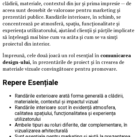
clădirii, materiale, contextul din jur și prima impresie — de
aceea sunt deosebit de valoroase pentru marketing și
prezentări publice. Randările interioare, în schimb, se
concentrează pe atmosferă, spațiu, funcționalitate și
experiența utilizatorului, ajutând clienții și părțile implicate
să înțeleagă mai bine cum va arăta și cum se va simți
proiectul din interior.
Împreună, cele două joacă un rol esențial în
comunicarea
design-ului
, în prezentările de proiect și în crearea de
materiale vizuale convingătoare pentru promovare.
Repere Esențiale
Randările exterioare arată forma generală a clădirii,
materialele, contextul și impactul vizual
Randările interioare scot în evidență atmosfera,
calitatea spațiului, funcționalitatea și experiența
utilizatorului
Ambele tipuri au roluri diferite, dar complementare, în
vizualizarea arhitecturală
Sunt esențiale pentru marketing și ajută la prezentarea