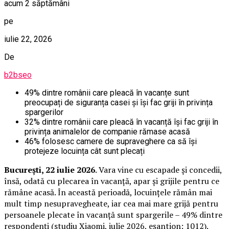
acum 2 săptămâni
pe
iulie 22, 2026
De
b2bseo
49% dintre românii care pleacă în vacanțe sunt
preocupați de siguranța casei și își fac griji în privința
spargerilor
32% dintre românii care pleacă în vacanță își fac griji în
privința animalelor de companie rămase acasă
46% folosesc camere de supraveghere ca să își
protejeze locuința cât sunt plecați
București, 22 iulie 2026
. Vara vine cu escapade și concedii,
însă, odată cu plecarea în vacanță, apar și grijile pentru ce
rămâne acasă. În această perioadă, locuințele rămân mai
mult timp nesupravegheate, iar cea mai mare grijă pentru
persoanele plecate în vacanță sunt spargerile – 49% dintre
respondenți (studiu Xiaomi, iulie 2026, eșantion: 1012).