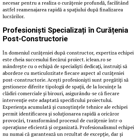
necesar pentru a realiza o curățenie profundă, facilitând
astfel reamenajarea rapidă a spațiului după finalizarea
lucrărilor.
Profesioniști Specializați în Curățenia
Post-Constructorie
În domeniul curățeniei după constructor, expertiza echipei
este cheia succesului fiecărui proiect. iclean.ro se
mândrește cu o echipă de specialiști dedicați, instruiți să
abordeze cu meticulozitate fiecare aspect al curățeniei
post-constructorie. Acești profesioniști sunt pregătiți să
gestioneze diferite tipologii de spații, de la locuințe la
clădiri comerciale și birouri, asigurându-se că fiecare
intervenție este adaptată specificului proiectului.
Experiența acumulată și cunoștințele tehnice ale echipei
permit identificarea și soluționarea rapidă a oricăror
provocări, transformând procesul de curățenie într-o
operațiune eficientă și organizată. Profesionalismul echipei
nu numai că garantează un rezultat de excepție, dar și