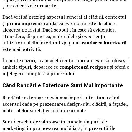
și de obiectivele urmărite.
Dacă vrei să prezinți aspectul general al clădirii, contextul
și
prima impresie
, randarea exterioară este de obicei
alegerea potrivită. Dacă scopul tău este să evidențiezi
atmosfera, dispunerea, materialele și experiența
utilizatorului din interiorul spațiului,
randarea interioară
este mai potrivită.
În multe cazuri, cea mai eficientă abordare este să folosești
ambele tipuri, deoarece se
completează reciproc
și oferă o
înțelegere completă a proiectului.
Când Randările Exterioare Sunt Mai Importante
Randările exterioare devin mai importante atunci când
accentul cade pe prezentarea design-ului clădirii, a fațadei,
materialelor și relației cu împrejurimile.
Sunt deosebit de valoroase în etapele timpurii de
marketing, în promovarea imobiliară, în prezentările