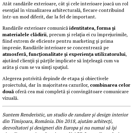
Atât randările exterioare, cât și cele interioare joacă un rol
esențial în vizualizarea arhitecturală, fiecare contribuind
într-un mod diferit, dar la fel de important.
Randările exterioare comunică
identitatea, forma și
materialele clădirii
, precum și relația ei cu împrejurimile,
fiind extrem de eficiente pentru marketing și prima
impresie. Randările interioare se concentrează pe
atmosferă, funcționalitate și experiența utilizatorului
,
ajutând clienții și părțile implicate să înțeleagă cum va
arăta și cum se va simți spațiul.
Alegerea potrivită depinde de etapa și obiectivele
proiectului, dar în majoritatea cazurilor,
combinarea celor
două
oferă cea mai completă și convingătoare comunicare
vizuală.
Suntem Renderistic, un studio de randare și design interior
din Timișoara, România. Din 2018, ajutăm arhitecți,
dezvoltatori și designeri din Europa și nu numai să își