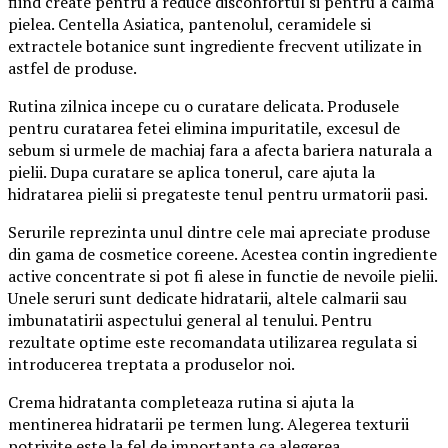
fiind create pentru a reduce disconfortul si pentru a calma
pielea. Centella Asiatica, pantenolul, ceramidele si
extractele botanice sunt ingrediente frecvent utilizate in
astfel de produse.
Rutina zilnica incepe cu o curatare delicata. Produsele
pentru curatarea fetei elimina impuritatile, excesul de
sebum si urmele de machiaj fara a afecta bariera naturala a
pielii. Dupa curatare se aplica tonerul, care ajuta la
hidratarea pielii si pregateste tenul pentru urmatorii pasi.
Serurile reprezinta unul dintre cele mai apreciate produse
din gama de cosmetice coreene. Acestea contin ingrediente
active concentrate si pot fi alese in functie de nevoile pielii.
Unele seruri sunt dedicate hidratarii, altele calmarii sau
imbunatatirii aspectului general al tenului. Pentru
rezultate optime este recomandata utilizarea regulata si
introducerea treptata a produselor noi.
Crema hidratanta completeaza rutina si ajuta la
mentinerea hidratarii pe termen lung. Alegerea texturii
potrivite este la fel de importanta ca alegerea