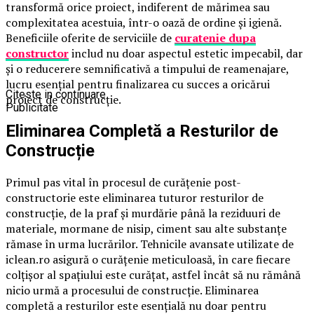
transformă orice proiect, indiferent de mărimea sau
complexitatea acestuia, într-o oază de ordine și igienă.
Beneficiile oferite de serviciile de
curatenie dupa
constructor
includ nu doar aspectul estetic impecabil, dar
și o reducerere semnificativă a timpului de reamenajare,
lucru esențial pentru finalizarea cu succes a oricărui
Citeste in continuare
proiect de construcție.
Publicitate
Eliminarea Completă a Resturilor de
Construcție
Primul pas vital în procesul de curățenie post-
constructorie este eliminarea tuturor resturilor de
construcție, de la praf și murdărie până la reziduuri de
materiale, mormane de nisip, ciment sau alte substanțe
rămase în urma lucrărilor. Tehnicile avansate utilizate de
iclean.ro asigură o curățenie meticuloasă, în care fiecare
colțișor al spațiului este curățat, astfel încât să nu rămână
nicio urmă a procesului de construcție. Eliminarea
completă a resturilor este esențială nu doar pentru