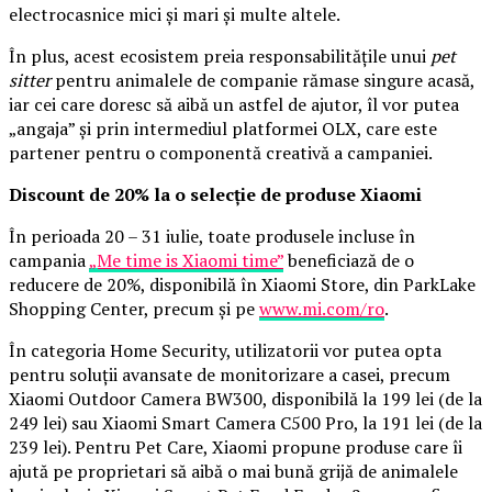
electrocasnice mici și mari și multe altele.
În plus, acest ecosistem preia responsabilitățile unui
pet
sitter
pentru animalele de companie rămase singure acasă,
iar cei care doresc să aibă un astfel de ajutor, îl vor putea
„angaja” și prin intermediul platformei OLX, care este
partener pentru o componentă creativă a campaniei.
Discount de 20% la o selecție de produse Xiaomi
În perioada 20 – 31 iulie, toate produsele incluse în
campania
„Me time is Xiaomi time”
beneficiază de o
reducere de 20%, disponibilă în Xiaomi Store, din ParkLake
Shopping Center, precum și pe
www.mi.com/ro
.
În categoria Home Security, utilizatorii vor putea opta
pentru soluții avansate de monitorizare a casei, precum
Xiaomi Outdoor Camera BW300, disponibilă la 199 lei (de la
249 lei) sau Xiaomi Smart Camera C500 Pro, la 191 lei (de la
239 lei). Pentru Pet Care, Xiaomi propune produse care îi
ajută pe proprietari să aibă o mai bună grijă de animalele