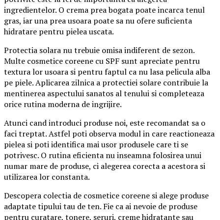
ingredientelor. O crema prea bogata poate incarca tenul
gras, iar una prea usoara poate sa nu ofere suficienta
hidratare pentru pielea uscata.
Protectia solara nu trebuie omisa indiferent de sezon.
Multe cosmetice coreene cu SPF sunt apreciate pentru
textura lor usoara si pentru faptul ca nu lasa pelicula alba
pe piele. Aplicarea zilnica a protectiei solare contribuie la
mentinerea aspectului sanatos al tenului si completeaza
orice rutina moderna de ingrijire.
Atunci cand introduci produse noi, este recomandat sa o
faci treptat. Astfel poti observa modul in care reactioneaza
pielea si poti identifica mai usor produsele care ti se
potrivesc. O rutina eficienta nu inseamna folosirea unui
numar mare de produse, ci alegerea corecta a acestora si
utilizarea lor constanta.
Descopera colectia de cosmetice coreene si alege produse
adaptate tipului tau de ten. Fie ca ai nevoie de produse
pentru curatare, tonere, seruri, creme hidratante sau