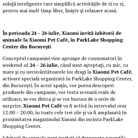
soluții inteligente care simplifică activitățile de zi cu zi,
pentru mai mult timp liber, liniște și relaxare acasă.
În perioada 24 – 26 iulie, Xiaomi invită iubitorii de
animale la
Xiaomi Pet Café,
în ParkLake Shopping
Center din București
Conceptul campaniei vine aproape de consumatori în
weekend-ul
24 – 26 iulie
, când sunt așteptați, cu mic, cu
mare și cu necuvântătoarele lor dragi la
Xiaomi Pet Café
,
activare specială organizată în ParkLake Shopping Center,
din București. În acest spațiu, vor putea descoperi
produsele din campanie, vor testa scenarii reale de
utilizare, se vor distra și se vor bucura de o serie de
surprize.
Xiaomi Pet Café
va fi activă în intervalul orar
12:00 – 20:00, în toate cele trei zile și va fi amplasată în
proximitatea magazinului Xiaomi din incinta ParkLake
Shopping Center.
Iubitorii de animale sunt invitați să descopere poveștile