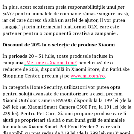
În plus, acest ecosistem preia responsabilitățile unui
pet
sitter
pentru animalele de companie rămase singure acasă,
iar cei care doresc să aibă un astfel de ajutor, îl vor putea
„angaja” și prin intermediul platformei OLX, care este
partener pentru o componentă creativă a campaniei.
Discount de 20% la o selecție de produse Xiaomi
În perioada 20 – 31 iulie, toate produsele incluse în
campania
„Me time is Xiaomi time”
beneficiază de o
reducere de 20%, disponibilă în Xiaomi Store, din ParkLake
Shopping Center, precum și pe
www.mi.com/ro
.
În categoria Home Security, utilizatorii vor putea opta
pentru soluții avansate de monitorizare a casei, precum
Xiaomi Outdoor Camera BW300, disponibilă la 199 lei (de la
249 lei) sau Xiaomi Smart Camera C500 Pro, la 191 lei (de la
239 lei). Pentru Pet Care, Xiaomi propune produse care îi
ajută pe proprietari să aibă o mai bună grijă de animalele
lor, inclusiv Xiaomi Smart Pet Food Feeder 2, care va fi
disponibil cu preț redus de 319 lei (de la 399 lei) sau Xiaomi