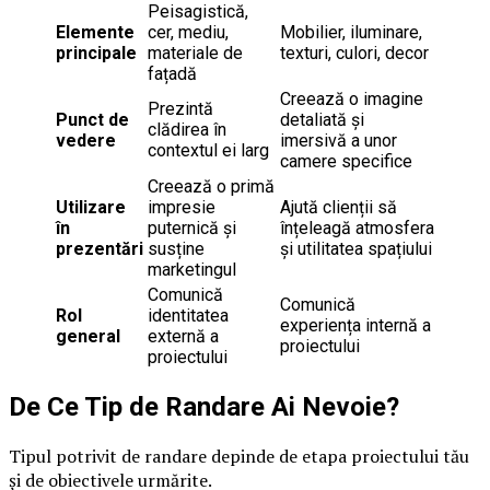
Peisagistică,
Elemente
cer, mediu,
Mobilier, iluminare,
principale
materiale de
texturi, culori, decor
fațadă
Creează o imagine
Prezintă
Punct de
detaliată și
clădirea în
vedere
imersivă a unor
contextul ei larg
camere specifice
Creează o primă
Utilizare
impresie
Ajută clienții să
în
puternică și
înțeleagă atmosfera
prezentări
susține
și utilitatea spațiului
marketingul
Comunică
Comunică
Rol
identitatea
experiența internă a
general
externă a
proiectului
proiectului
De Ce Tip de Randare Ai Nevoie?
Tipul potrivit de randare depinde de etapa proiectului tău
și de obiectivele urmărite.