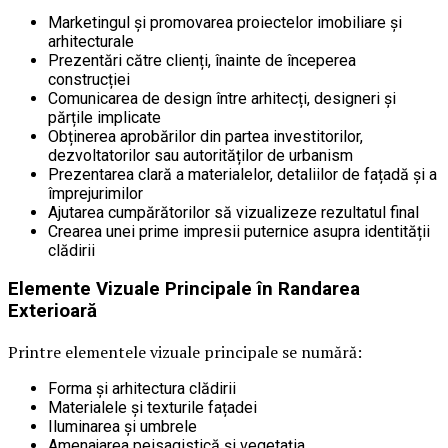
Marketingul și promovarea proiectelor imobiliare și
arhitecturale
Prezentări către clienți, înainte de începerea
construcției
Comunicarea de design între arhitecți, designeri și
părțile implicate
Obținerea aprobărilor din partea investitorilor,
dezvoltatorilor sau autorităților de urbanism
Prezentarea clară a materialelor, detaliilor de fațadă și a
împrejurimilor
Ajutarea cumpărătorilor să vizualizeze rezultatul final
Crearea unei prime impresii puternice asupra identității
clădirii
Elemente Vizuale Principale în Randarea
Exterioară
Printre elementele vizuale principale se numără:
Forma și arhitectura clădirii
Materialele și texturile fațadei
Iluminarea și umbrele
Amenajarea peisagistică și vegetația