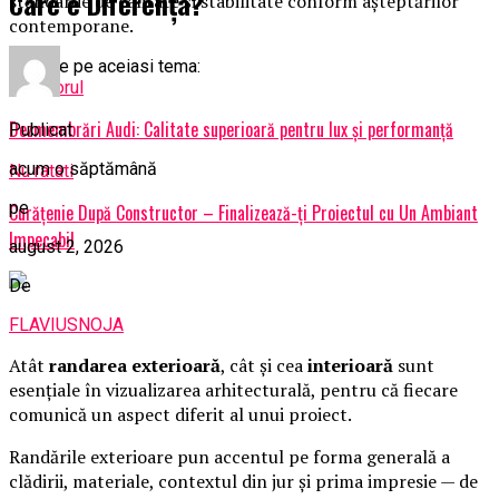
Care e Diferența?
standarde de calitate și stabilitate conform așteptărilor
contemporane.
Articole pe aceiasi tema:
Urmatorul
Dezmembrări Audi: Calitate superioară pentru lux și performanță
Publicat
acum o săptămână
Nu ratati
pe
Curățenie După Constructor – Finalizează-ți Proiectul cu Un Ambiant
Impecabil
august 2, 2026
De
FLAVIUSNOJA
Atât
randarea exterioară
, cât și cea
interioară
sunt
esențiale în vizualizarea arhitecturală, pentru că fiecare
comunică un aspect diferit al unui proiect.
Randările exterioare pun accentul pe forma generală a
clădirii, materiale, contextul din jur și prima impresie — de