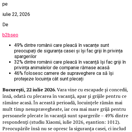
pe
iulie 22, 2026
De
b2bseo
49% dintre românii care pleacă în vacanțe sunt
preocupați de siguranța casei și își fac griji în privința
spargerilor
32% dintre românii care pleacă în vacanță își fac griji în
privința animalelor de companie rămase acasă
46% folosesc camere de supraveghere ca să își
protejeze locuința cât sunt plecați
București, 22 iulie 2026
. Vara vine cu escapade și concedii,
însă, odată cu plecarea în vacanță, apar și grijile pentru ce
rămâne acasă. În această perioadă, locuințele rămân mai
mult timp nesupravegheate, iar cea mai mare grijă pentru
persoanele plecate în vacanță sunt spargerile – 49% dintre
respondenți (studiu Xiaomi, iulie 2026, eșantion: 1012).
Preocupările însă nu se opresc la siguranța casei, ci includ