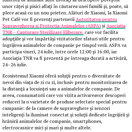
unor căței și pisici aflați în căutarea unei familii și, poate, să
plece acasă cu un nou prieten. Alături de Xiaomi, la Xiaomi
Pet Café vor fi prezenți partenerii
Autoritatea pentru
Supravegherea și Protecția Animalelor (ASPA)
și
Asociația
TNR – Capturare Sterilizare Eliberare,
care vor facilita
adopțiile și vor împărtăși vizitatorilor sfaturi utile pentru
îngrijirea animalelor de companie pe timpul verii. ASPA va
participa vineri, 24 iulie, între orele 12:00 și 16:00, iar
Asociația TNR va fi prezentă pe întreaga durată a activării,
24–26 iulie.
Ecosistemul Xiaomi oferă soluții pentru o diversitate de
nevoi din viața de zi cu zi, inclusiv pentru monitorizarea de
la distanță a locuinței sau a animalelor de companie. De
aceea, consumatorii care vor vizita activareavor descoperi
reduceri la o varietate de produse selectate special pentru
campanie: de la camere de supraveghere și senzori
inteligenți la iluminat conectat și soluții dedicate îngrijirii și
hrănirii animalelor de companie, smartphones,
electrocasnice mici și mari și multe altele.