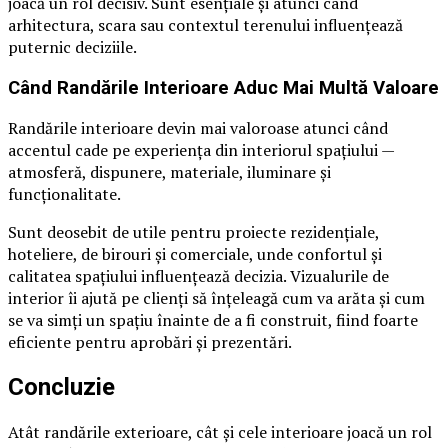
joacă un rol decisiv. Sunt esențiale și atunci când
arhitectura, scara sau contextul terenului influențează
puternic deciziile.
Când Randările Interioare Aduc Mai Multă Valoare
Randările interioare devin mai valoroase atunci când
accentul cade pe experiența din interiorul spațiului —
atmosferă, dispunere, materiale, iluminare și
funcționalitate.
Sunt deosebit de utile pentru proiecte rezidențiale,
hoteliere, de birouri și comerciale, unde confortul și
calitatea spațiului influențează decizia. Vizualurile de
interior îi ajută pe clienți să înțeleagă cum va arăta și cum
se va simți un spațiu înainte de a fi construit, fiind foarte
eficiente pentru aprobări și prezentări.
Concluzie
Atât randările exterioare, cât și cele interioare joacă un rol