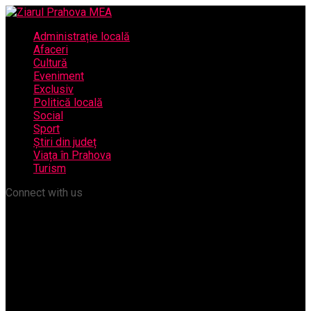
Administrație locală
Afaceri
Cultură
Eveniment
Exclusiv
Politică locală
Social
Sport
Știri din județ
Viața în Prahova
Turism
Connect with us