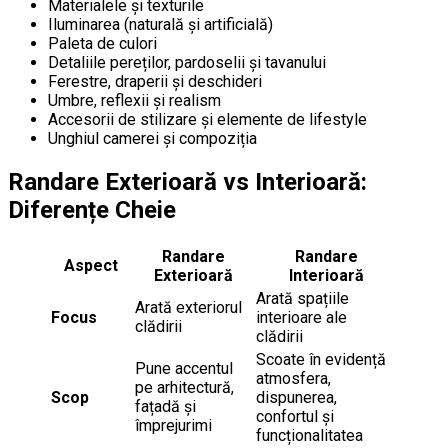
Materialele și texturile
Iluminarea (naturală și artificială)
Paleta de culori
Detaliile pereților, pardoselii și tavanului
Ferestre, draperii și deschideri
Umbre, reflexii și realism
Accesorii de stilizare și elemente de lifestyle
Unghiul camerei și compoziția
Randare Exterioară vs Interioară:
Diferențe Cheie
Randare
Randare
Aspect
Exterioară
Interioară
Arată spațiile
Arată exteriorul
Focus
interioare ale
clădirii
clădirii
Scoate în evidență
Pune accentul
atmosfera,
pe arhitectură,
Scop
dispunerea,
fațadă și
confortul și
împrejurimi
funcționalitatea