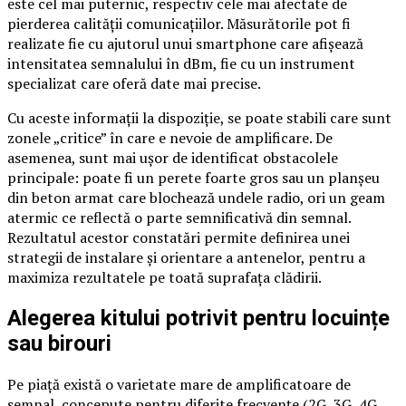
este cel mai puternic, respectiv cele mai afectate de
pierderea calității comunicațiilor. Măsurătorile pot fi
realizate fie cu ajutorul unui smartphone care afișează
intensitatea semnalului în dBm, fie cu un instrument
specializat care oferă date mai precise.
Cu aceste informații la dispoziție, se poate stabili care sunt
zonele „critice” în care e nevoie de amplificare. De
asemenea, sunt mai ușor de identificat obstacolele
principale: poate fi un perete foarte gros sau un planșeu
din beton armat care blochează undele radio, ori un geam
atermic ce reflectă o parte semnificativă din semnal.
Rezultatul acestor constatări permite definirea unei
strategii de instalare și orientare a antenelor, pentru a
maximiza rezultatele pe toată suprafața clădirii.
Alegerea kitului potrivit pentru locuințe
sau birouri
Pe piață există o varietate mare de amplificatoare de
semnal, concepute pentru diferite frecvențe (2G, 3G, 4G,