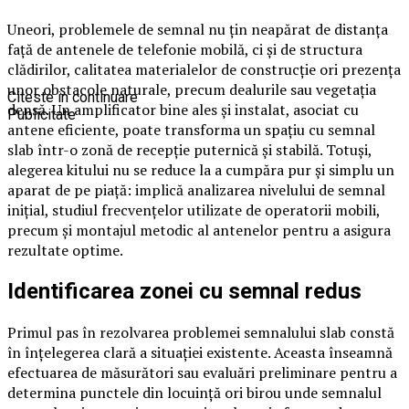
Uneori, problemele de semnal nu țin neapărat de distanța
față de antenele de telefonie mobilă, ci și de structura
clădirilor, calitatea materialelor de construcție ori prezența
unor obstacole naturale, precum dealurile sau vegetația
Citeste in continuare
densă. Un amplificator bine ales și instalat, asociat cu
Publicitate
antene eficiente, poate transforma un spațiu cu semnal
slab într-o zonă de recepție puternică și stabilă. Totuși,
alegerea kitului nu se reduce la a cumpăra pur și simplu un
aparat de pe piață: implică analizarea nivelului de semnal
inițial, studiul frecvențelor utilizate de operatorii mobili,
precum și montajul metodic al antenelor pentru a asigura
rezultate optime.
Identificarea zonei cu semnal redus
Primul pas în rezolvarea problemei semnalului slab constă
în înțelegerea clară a situației existente. Aceasta înseamnă
efectuarea de măsurători sau evaluări preliminare pentru a
determina punctele din locuință ori birou unde semnalul