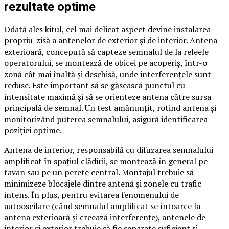
rezultate optime
Odată ales kitul, cel mai delicat aspect devine instalarea
propriu-zisă a antenelor de exterior și de interior. Antena
exterioară, concepută să capteze semnalul de la releele
operatorului, se montează de obicei pe acoperiș, într-o
zonă cât mai înaltă și deschisă, unde interferențele sunt
reduse. Este important să se găsească punctul cu
intensitate maximă și să se orienteze antena către sursa
principală de semnal. Un test amănunțit, rotind antena și
monitorizând puterea semnalului, asigură identificarea
poziției optime.
Antena de interior, responsabilă cu difuzarea semnalului
amplificat în spațiul clădirii, se montează în general pe
tavan sau pe un perete central. Montajul trebuie să
minimizeze blocajele dintre antenă și zonele cu trafic
intens. În plus, pentru evitarea fenomenului de
autooscilare (când semnalul amplificat se întoarce la
antena exterioară și creează interferențe), antenele de
interior și exterior trebuie să fie separate suficient și,