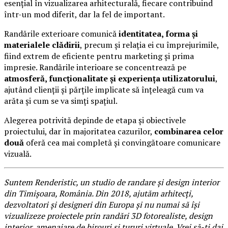
esențial în vizualizarea arhitecturală, fiecare contribuind
într-un mod diferit, dar la fel de important.
Randările exterioare comunică
identitatea, forma și
materialele clădirii
, precum și relația ei cu împrejurimile,
fiind extrem de eficiente pentru marketing și prima
impresie. Randările interioare se concentrează pe
atmosferă, funcționalitate și experiența utilizatorului
,
ajutând clienții și părțile implicate să înțeleagă cum va
arăta și cum se va simți spațiul.
Alegerea potrivită depinde de etapa și obiectivele
proiectului, dar în majoritatea cazurilor,
combinarea celor
două
oferă cea mai completă și convingătoare comunicare
vizuală.
Suntem Renderistic, un studio de randare și design interior
din Timișoara, România. Din 2018, ajutăm arhitecți,
dezvoltatori și designeri din Europa și nu numai să își
vizualizeze proiectele prin randări 3D fotorealiste, design
interior, amenajare de birouri și tururi virtuale. Vrei să-ți dai