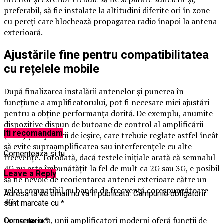
preferabil, să fie instalate la altitudini diferite ori în zone
cu pereți care blochează propagarea radio înapoi la antena
exterioară.
Ajustările fine pentru compatibilitatea
cu rețelele mobile
După finalizarea instalării antenelor și punerea în
funcțiune a amplificatorului, pot fi necesare mici ajustări
pentru a obține performanța dorită. De exemplu, anumite
dispozitive dispun de butoane de control al amplificării
Iti recomandam
(Gain) și al puterii de ieșire, care trebuie reglate astfel încât
să evite supraamplificarea sau interferențele cu alte
Comenteaza si tu
frecvențe. Totodată, dacă testele inițiale arată că semnalul
4G nu este îmbunătățit la fel de mult ca 2G sau 3G, e posibil
Leave a Reply
să fie nevoie de reorientarea antenei exterioare către un
releu compatibil cu banda de frecvență corespunzătoare
Adresa ta de email nu va fi publicată.
Câmpurile obligatorii
4G.
sunt marcate cu
*
De asemenea, unii amplificatori moderni oferă funcții de
Comentariu
*