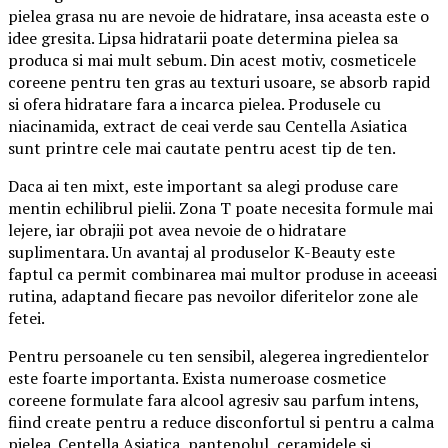
pielea grasa nu are nevoie de hidratare, insa aceasta este o
idee gresita. Lipsa hidratarii poate determina pielea sa
produca si mai mult sebum. Din acest motiv, cosmeticele
coreene pentru ten gras au texturi usoare, se absorb rapid
si ofera hidratare fara a incarca pielea. Produsele cu
niacinamida, extract de ceai verde sau Centella Asiatica
sunt printre cele mai cautate pentru acest tip de ten.
Daca ai ten mixt, este important sa alegi produse care
mentin echilibrul pielii. Zona T poate necesita formule mai
lejere, iar obrajii pot avea nevoie de o hidratare
suplimentara. Un avantaj al produselor K-Beauty este
faptul ca permit combinarea mai multor produse in aceeasi
rutina, adaptand fiecare pas nevoilor diferitelor zone ale
fetei.
Pentru persoanele cu ten sensibil, alegerea ingredientelor
este foarte importanta. Exista numeroase cosmetice
coreene formulate fara alcool agresiv sau parfum intens,
fiind create pentru a reduce disconfortul si pentru a calma
pielea. Centella Asiatica, pantenolul, ceramidele si