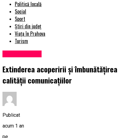
Politică locală
Social
Sport
Știri din județ
Viața în Prahova
Turism
Uncategorized
Extinderea acoperirii și îmbunătățirea
calității comunicațiilor
Publicat
acum 1 an
pe