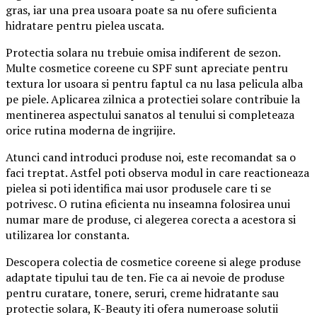
gras, iar una prea usoara poate sa nu ofere suficienta
hidratare pentru pielea uscata.
Protectia solara nu trebuie omisa indiferent de sezon.
Multe cosmetice coreene cu SPF sunt apreciate pentru
textura lor usoara si pentru faptul ca nu lasa pelicula alba
pe piele. Aplicarea zilnica a protectiei solare contribuie la
mentinerea aspectului sanatos al tenului si completeaza
orice rutina moderna de ingrijire.
Atunci cand introduci produse noi, este recomandat sa o
faci treptat. Astfel poti observa modul in care reactioneaza
pielea si poti identifica mai usor produsele care ti se
potrivesc. O rutina eficienta nu inseamna folosirea unui
numar mare de produse, ci alegerea corecta a acestora si
utilizarea lor constanta.
Descopera colectia de cosmetice coreene si alege produse
adaptate tipului tau de ten. Fie ca ai nevoie de produse
pentru curatare, tonere, seruri, creme hidratante sau
protectie solara, K-Beauty iti ofera numeroase solutii