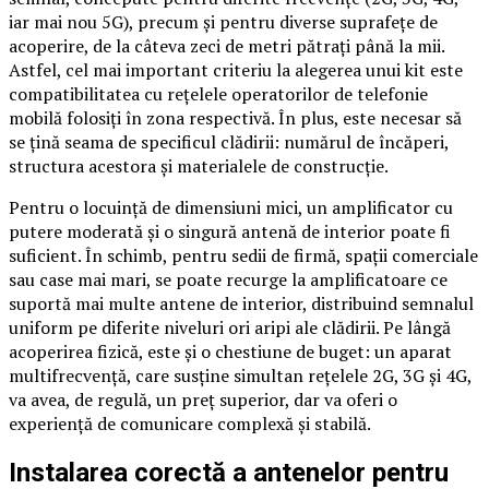
iar mai nou 5G), precum și pentru diverse suprafețe de
acoperire, de la câteva zeci de metri pătrați până la mii.
Astfel, cel mai important criteriu la alegerea unui kit este
compatibilitatea cu rețelele operatorilor de telefonie
mobilă folosiți în zona respectivă. În plus, este necesar să
se țină seama de specificul clădirii: numărul de încăperi,
structura acestora și materialele de construcție.
Pentru o locuință de dimensiuni mici, un amplificator cu
putere moderată și o singură antenă de interior poate fi
suficient. În schimb, pentru sedii de firmă, spații comerciale
sau case mai mari, se poate recurge la amplificatoare ce
suportă mai multe antene de interior, distribuind semnalul
uniform pe diferite niveluri ori aripi ale clădirii. Pe lângă
acoperirea fizică, este și o chestiune de buget: un aparat
multifrecvență, care susține simultan rețelele 2G, 3G și 4G,
va avea, de regulă, un preț superior, dar va oferi o
experiență de comunicare complexă și stabilă.
Instalarea corectă a antenelor pentru