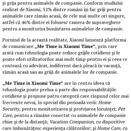
și grija pentru animalele de companie. Conform studiului
realizat de Xiaomi, 32% dintre români își fac griji pentru
animalele care rămân acasă, de cele mai multe ori singure,
astfel că 46% dintre ei folosesc camera de supraveghere
pentru a monitoriza bunăstarea animalelor de companie.
Pornind de la această realitate, Xiaomi lansează platforma
de comunicare
„Me Time is Xiaomi Time”
, prin care
arată cum tehnologia poate reduce grijile cotidiene și le
poate oferi utilizatorilor mai mult timp pentru ei și ceea ce
contează cu adevărat, indiferent dacă pleacă în vacanță,
rămân acasă sau au grijă de animalele lor de companie.
„Me Time is Xiaomi Time”
are în centru ideea că
tehnologia poate prelua o parte din responsabilitățile
cotidiene și propune patru categorii care răspund celor mai
frecvente nevoi, în special din perioada verii:
Home
Security
, pentru monitorizarea și protejarea locuinței;
Pet
Care
, pentru a rămâne conectat cu animalele de companie
chiar și de la distanță;
Vacation Companion
, cu dispozitive
care îmbunătățesc experiența călătoriilor; și
Home Care
, cu