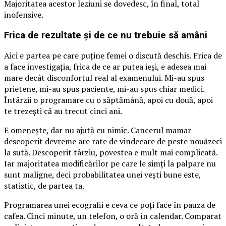
Majoritatea acestor leziuni se dovedesc, în final, total
inofensive.
Frica de rezultate și de ce nu trebuie să amâni
Aici e partea pe care puține femei o discută deschis. Frica de
a face investigația, frica de ce ar putea ieși, e adesea mai
mare decât disconfortul real al examenului. Mi-au spus
prietene, mi-au spus paciente, mi-au spus chiar medici.
Întârzii o programare cu o săptămână, apoi cu două, apoi
te trezești că au trecut cinci ani.
E omenește, dar nu ajută cu nimic. Cancerul mamar
descoperit devreme are rate de vindecare de peste nouăzeci
la sută. Descoperit târziu, povestea e mult mai complicată.
Iar majoritatea modificărilor pe care le simți la palpare nu
sunt maligne, deci probabilitatea unei vești bune este,
statistic, de partea ta.
Programarea unei ecografii e ceva ce poți face în pauza de
cafea. Cinci minute, un telefon, o oră în calendar. Comparat