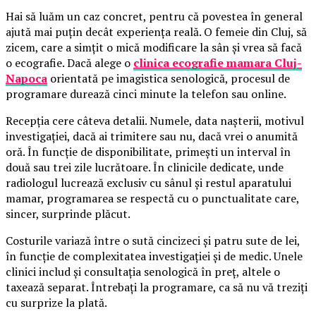
Hai să luăm un caz concret, pentru că povestea în general
ajută mai puțin decât experiența reală. O femeie din Cluj, să
zicem, care a simțit o mică modificare la sân și vrea să facă
o ecografie. Dacă alege o
clinica ecografie mamara Cluj-
Napoca
orientată pe imagistica senologică, procesul de
programare durează cinci minute la telefon sau online.
Recepția cere câteva detalii. Numele, data nașterii, motivul
investigației, dacă ai trimitere sau nu, dacă vrei o anumită
oră. În funcție de disponibilitate, primești un interval în
două sau trei zile lucrătoare. În clinicile dedicate, unde
radiologul lucrează exclusiv cu sânul și restul aparatului
mamar, programarea se respectă cu o punctualitate care,
sincer, surprinde plăcut.
Costurile variază între o sută cincizeci și patru sute de lei,
în funcție de complexitatea investigației și de medic. Unele
clinici includ și consultația senologică în preț, altele o
taxează separat. Întrebați la programare, ca să nu vă treziți
cu surprize la plată.