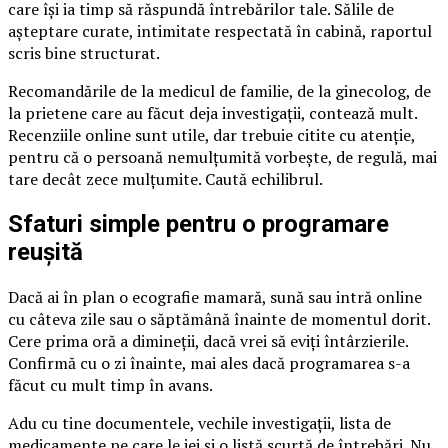
care își ia timp să răspundă întrebărilor tale. Sălile de
așteptare curate, intimitate respectată în cabină, raportul
scris bine structurat.
Recomandările de la medicul de familie, de la ginecolog, de
la prietene care au făcut deja investigații, contează mult.
Recenziile online sunt utile, dar trebuie citite cu atenție,
pentru că o persoană nemulțumită vorbește, de regulă, mai
tare decât zece mulțumite. Caută echilibrul.
Sfaturi simple pentru o programare
reușită
Dacă ai în plan o ecografie mamară, sună sau intră online
cu câteva zile sau o săptămână înainte de momentul dorit.
Cere prima oră a dimineții, dacă vrei să eviți întârzierile.
Confirmă cu o zi înainte, mai ales dacă programarea s-a
făcut cu mult timp în avans.
Adu cu tine documentele, vechile investigații, lista de
medicamente pe care le iei și o listă scurtă de întrebări. Nu