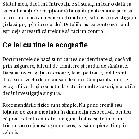
Sfatul meu, dacă mă întrebați, e să sunați măcar o dată ca
să confirmați. O recepționeră bună îți poate spune și ce să
iei cu tine, dacă ai nevoie de trimitere, cât costă investigația
și dacă poți plăti cu cardul. Detaliile astea contează când
ești deja stresată că trebuie să faci un control.
Ce iei cu tine la ecografie
Documentele de bază sunt cartea de identitate și, dacă vii
prin asigurare, biletul de trimitere și cardul de sănătate.
Dacă ai investigații anterioare, le iei pe toate, indiferent
dacă sunt vechi de un an sau de cinci. Comparația dintre
ecografii vechi și cea actuală este, în multe cazuri, mai utilă
decât investigația singură.
Recomandările fizice sunt simple. Nu pune cremă sau
loțiune pe zona pieptului în dimineața respectivă, pentru
că poate afecta calitatea imaginii. Îmbracă-te într-un
tricou sau o cămașă ușor de scos, ca să nu pierzi timp în
cabină.