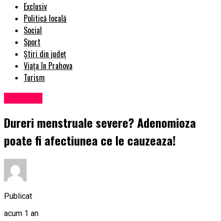
Exclusiv
Politică locală
Social
Sport
Știri din județ
Viața în Prahova
Turism
Sănătate
Dureri menstruale severe? Adenomioza
poate fi afectiunea ce le cauzeaza!
Publicat
acum 1 an