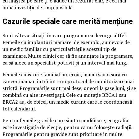
cu liniștea pe care ți-o aduce un rezultat clar, e cea mai
bună investiție de timp posibilă.
Cazurile speciale care merită mențiune
Sunt câteva situații în care programarea decurge altfel.
Femeile cu implanturi mamare, de exemplu, au nevoie de
un medic familiar cu particularitățile acestui tip de
examinare. Multe clinici cer să fie anunțate la programare,
ca să aloce un specialist potrivit și un interval mai lung.
Femeile cu istoric familial puternic, mama sau o soră cu
cancer mamar, intră într-un protocol de monitorizare mai
strictă. Programările sunt mai dese, uneori la șase luni, și se
combină cu alte investigații. Cele cu mutație BRCA1 sau
BRCA2 au, de obicei, un medic curant care le coordonează
tot calendarul.
Pentru femeile gravide care simt o modificare, ecografia
este investigația de elecție, pentru că nu folosește radiații.
Programările pentru gravide sunt prioritare în multe