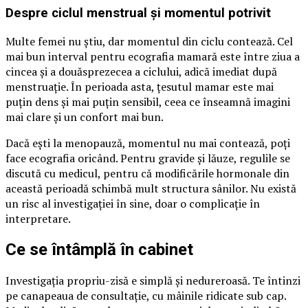
Despre ciclul menstrual și momentul potrivit
Multe femei nu știu, dar momentul din ciclu contează. Cel
mai bun interval pentru ecografia mamară este între ziua a
cincea și a douăsprezecea a ciclului, adică imediat după
menstruație. În perioada asta, țesutul mamar este mai
puțin dens și mai puțin sensibil, ceea ce înseamnă imagini
mai clare și un confort mai bun.
Dacă ești la menopauză, momentul nu mai contează, poți
face ecografia oricând. Pentru gravide și lăuze, regulile se
discută cu medicul, pentru că modificările hormonale din
această perioadă schimbă mult structura sânilor. Nu există
un risc al investigației în sine, doar o complicație în
interpretare.
Ce se întâmplă în cabinet
Investigația propriu-zisă e simplă și nedureroasă. Te întinzi
pe canapeaua de consultație, cu mâinile ridicate sub cap.