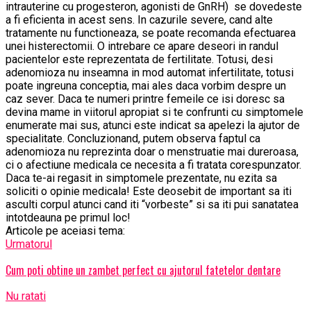
intrauterine cu progesteron, agonisti de GnRH) se dovedeste
a fi eficienta in acest sens. In cazurile severe, cand alte
tratamente nu functioneaza, se poate recomanda efectuarea
unei histerectomii. O intrebare ce apare deseori in randul
pacientelor este reprezentata de fertilitate. Totusi, desi
adenomioza nu inseamna in mod automat infertilitate, totusi
poate ingreuna conceptia, mai ales daca vorbim despre un
caz sever. Daca te numeri printre femeile ce isi doresc sa
devina mame in viitorul apropiat si te confrunti cu simptomele
enumerate mai sus, atunci este indicat sa apelezi la ajutor de
specialitate. Concluzionand, putem observa faptul ca
adenomioza nu reprezinta doar o menstruatie mai dureroasa,
ci o afectiune medicala ce necesita a fi tratata corespunzator.
Daca te-ai regasit in simptomele prezentate, nu ezita sa
soliciti o opinie medicala! Este deosebit de important sa iti
asculti corpul atunci cand iti “vorbeste” si sa iti pui sanatatea
intotdeauna pe primul loc!
Articole pe aceiasi tema:
Urmatorul
Cum poti obtine un zambet perfect cu ajutorul fatetelor dentare
Nu ratati