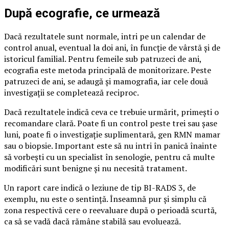
După ecografie, ce urmează
Dacă rezultatele sunt normale, intri pe un calendar de
control anual, eventual la doi ani, în funcție de vârstă și de
istoricul familial. Pentru femeile sub patruzeci de ani,
ecografia este metoda principală de monitorizare. Peste
patruzeci de ani, se adaugă și mamografia, iar cele două
investigații se completează reciproc.
Dacă rezultatele indică ceva ce trebuie urmărit, primești o
recomandare clară. Poate fi un control peste trei sau șase
luni, poate fi o investigație suplimentară, gen RMN mamar
sau o biopsie. Important este să nu intri în panică înainte
să vorbești cu un specialist în senologie, pentru că multe
modificări sunt benigne și nu necesită tratament.
Un raport care indică o leziune de tip BI-RADS 3, de
exemplu, nu este o sentință. Înseamnă pur și simplu că
zona respectivă cere o reevaluare după o perioadă scurtă,
ca să se vadă dacă rămâne stabilă sau evoluează.