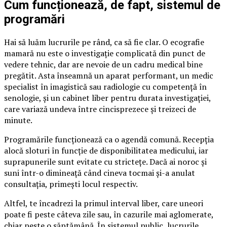
Cum funcționează, de fapt, sistemul de
programări
Hai să luăm lucrurile pe rând, ca să fie clar. O ecografie
mamară nu este o investigație complicată din punct de
vedere tehnic, dar are nevoie de un cadru medical bine
pregătit. Asta înseamnă un aparat performant, un medic
specialist în imagistică sau radiologie cu competență în
senologie, și un cabinet liber pentru durata investigației,
care variază undeva între cincisprezece și treizeci de
minute.
Programările funcționează ca o agendă comună. Recepția
alocă sloturi în funcție de disponibilitatea medicului, iar
suprapunerile sunt evitate cu strictețe. Dacă ai noroc și
suni într-o dimineață când cineva tocmai și-a anulat
consultația, primești locul respectiv.
Altfel, te încadrezi la primul interval liber, care uneori
poate fi peste câteva zile sau, în cazurile mai aglomerate,
chiar peste o săptămână. În sistemul public, lucrurile