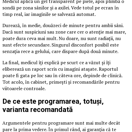
Medicul aplică un gel transparent pe piele, apoi plimbă o
sondă pe zona sânilor și a axilei. Vede totul pe ecran în
timp real, iar imaginile se salvează automat.
Durează, în medie, douăzeci de minute pentru ambii sâni.
Dacă sunt suspiciuni sau zone care cer o atenție mai mare,
poate dura ceva mai mult. Nu doare, nu sunt radiații, nu
sunt efecte secundare. Singurul disconfort posibil este
senzația rece a gelului, care dispare după două minute.
La final, medicul îți explică pe scurt ce a văzut și îți
eliberează un raport scris cu imagini atașate. Raportul
poate fi gata pe loc sau în câteva ore, depinde de clinică.
Tot acolo, în cabinet, primești și recomandările pentru
viitoarele controale.
De ce este programarea, totuși,
varianta recomandată
Argumentele pentru programare sunt mai multe decât
pare la prima vedere. În primul rând, ai garanția că te