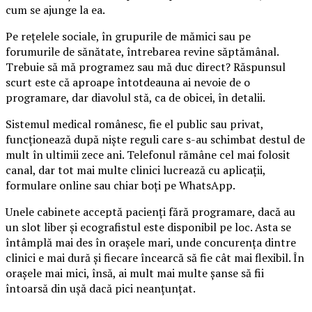
cum se ajunge la ea.
Pe rețelele sociale, în grupurile de mămici sau pe
forumurile de sănătate, întrebarea revine săptămânal.
Trebuie să mă programez sau mă duc direct? Răspunsul
scurt este că aproape întotdeauna ai nevoie de o
programare, dar diavolul stă, ca de obicei, în detalii.
Sistemul medical românesc, fie el public sau privat,
funcționează după niște reguli care s-au schimbat destul de
mult în ultimii zece ani. Telefonul rămâne cel mai folosit
canal, dar tot mai multe clinici lucrează cu aplicații,
formulare online sau chiar boți pe WhatsApp.
Unele cabinete acceptă pacienți fără programare, dacă au
un slot liber și ecografistul este disponibil pe loc. Asta se
întâmplă mai des în orașele mari, unde concurența dintre
clinici e mai dură și fiecare încearcă să fie cât mai flexibil. În
orașele mai mici, însă, ai mult mai multe șanse să fii
întoarsă din ușă dacă pici neanțunțat.