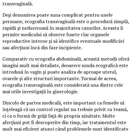
transvaginală.
Deși denumirea poate suna complicat pentru unele
persoane, ecografia transvaginală este o procedură simplă,
rapidă și nedureroasă în majoritatea cazurilor. Aceasta îi
permite medicului să observe foarte clar organele
reproductive interne și să identifice eventuale modificări
sau afecțiuni încă din faze incipiente.
Comparativ cu ecografia abdominală, această metodă oferă
imagini mult mai detaliate, deoarece sonda ecografică este
introdusă în vagin și poate analiza de aproape uterul,
ovarele și alte structuri importante. Tocmai de aceea,
ecografia transvaginală este considerată una dintre cele
mai utile investigații în ginecologie.
Dincolo de partea medicală, este important ca femeile să
înțeleagă că un control regulat nu trebuie privit cu teamă,
ci ca o formă de grijă față de propria sănătate. Multe
afecțiuni pot fi descoperite din timp, iar tratamentul este
mult mai eficient atunci când problemele sunt identificate