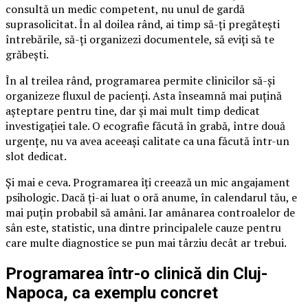
consultă un medic competent, nu unul de gardă
suprasolicitat. În al doilea rând, ai timp să-ți pregătești
întrebările, să-ți organizezi documentele, să eviți să te
grăbești.
În al treilea rând, programarea permite clinicilor să-și
organizeze fluxul de pacienți. Asta înseamnă mai puțină
așteptare pentru tine, dar și mai mult timp dedicat
investigației tale. O ecografie făcută în grabă, între două
urgențe, nu va avea aceeași calitate ca una făcută într-un
slot dedicat.
Și mai e ceva. Programarea îți creează un mic angajament
psihologic. Dacă ți-ai luat o oră anume, în calendarul tău, e
mai puțin probabil să amâni. Iar amânarea controalelor de
sân este, statistic, una dintre principalele cauze pentru
care multe diagnostice se pun mai târziu decât ar trebui.
Programarea într-o clinică din Cluj-
Napoca, ca exemplu concret