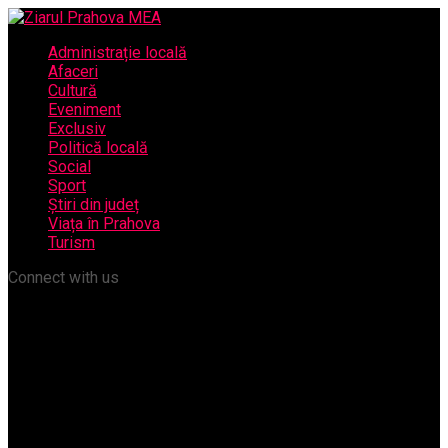
Administrație locală
Afaceri
Cultură
Eveniment
Exclusiv
Politică locală
Social
Sport
Știri din județ
Viața în Prahova
Turism
Connect with us