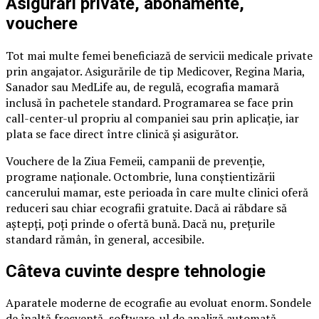
Asigurări private, abonamente,
vouchere
Tot mai multe femei beneficiază de servicii medicale private
prin angajator. Asigurările de tip Medicover, Regina Maria,
Sanador sau MedLife au, de regulă, ecografia mamară
inclusă în pachetele standard. Programarea se face prin
call-center-ul propriu al companiei sau prin aplicație, iar
plata se face direct între clinică și asigurător.
Vouchere de la Ziua Femeii, campanii de prevenție,
programe naționale. Octombrie, luna conștientizării
cancerului mamar, este perioada în care multe clinici oferă
reduceri sau chiar ecografii gratuite. Dacă ai răbdare să
aștepți, poți prinde o ofertă bună. Dacă nu, prețurile
standard rămân, în general, accesibile.
Câteva cuvinte despre tehnologie
Aparatele moderne de ecografie au evoluat enorm. Sondele
de înaltă frecvență, software-ul de analiză automată,