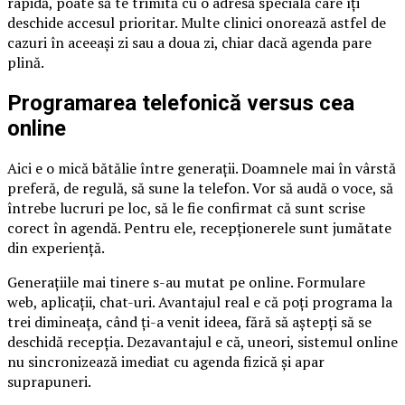
rapidă, poate să te trimită cu o adresă specială care îți
deschide accesul prioritar. Multe clinici onorează astfel de
cazuri în aceeași zi sau a doua zi, chiar dacă agenda pare
plină.
Programarea telefonică versus cea
online
Aici e o mică bătălie între generații. Doamnele mai în vârstă
preferă, de regulă, să sune la telefon. Vor să audă o voce, să
întrebe lucruri pe loc, să le fie confirmat că sunt scrise
corect în agendă. Pentru ele, recepționerele sunt jumătate
din experiență.
Generațiile mai tinere s-au mutat pe online. Formulare
web, aplicații, chat-uri. Avantajul real e că poți programa la
trei dimineața, când ți-a venit ideea, fără să aștepți să se
deschidă recepția. Dezavantajul e că, uneori, sistemul online
nu sincronizează imediat cu agenda fizică și apar
suprapuneri.