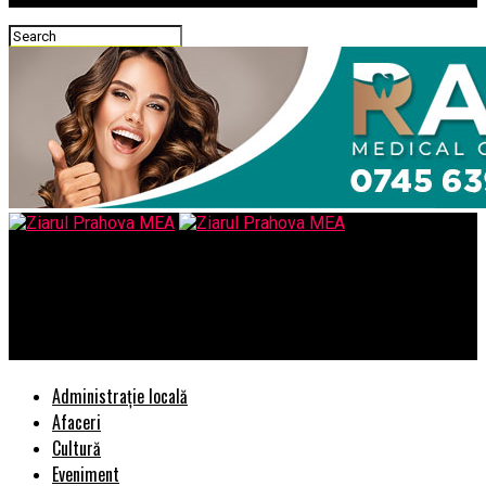
Ziarul Prahova MEA
Dureri menstruale severe? Adenomioza poate fi afectiunea ce
le cauzeaza!
Administrație locală
Afaceri
Cultură
Eveniment