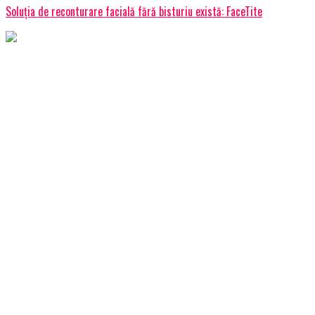
Soluția de reconturare facială fără bisturiu există: FaceTite