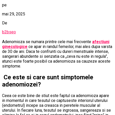
pe
mai 29, 2025
De
b2bseo
Adenomioza se numara printre cele mai frecvente
afectiuni
ginecologice
ce apar in randul femeilor, mai ales dupa varsta
de 30 de ani. Daca te confrunti cu dureri menstruale intense,
sangerari abundente si senzatia ca „ceva nu este in regula”,
atunci este foarte posibil ca adenomioza sa cauzeze aceste
simptome.
Ce este si care sunt simptomele
adenomiozei?
Ceea ce este bine de stiut este faptul ca adenomioza apare
in momentul in care tesutul ce captuseste interiorul uterului
(endometrul) incepe sa creasca in peretele muscular al
uterului. In fiecare luna, tesutul se ingroasa, sangereaza si se