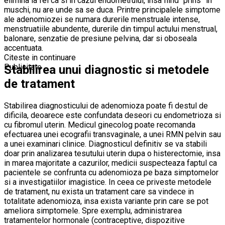
elimina la fel ca si in cazul endometrului, insa fiind “prins” in
muschi, nu are unde sa se duca. Printre principalele simptome
ale adenomiozei se numara durerile menstruale intense,
menstruatiile abundente, durerile din timpul actului menstrual,
balonare, senzatie de presiune pelvina, dar si oboseala
accentuata.
Citeste in continuare
Publicitate
Stabilirea unui diagnostic si metodele
de tratament
Stabilirea diagnosticului de adenomioza poate fi destul de
dificila, deoarece este confundata deseori cu endometrioza si
cu fibromul uterin. Medicul ginecolog poate recomanda
efectuarea unei ecografii transvaginale, a unei RMN pelvin sau
a unei examinari clinice. Diagnosticul definitiv se va stabili
doar prin analizarea tesutului uterin dupa o histerectomie, insa
in marea majoritate a cazurilor, medicii suspecteaza faptul ca
pacientele se confrunta cu adenomioza pe baza simptomelor
si a investigatiilor imagistice. In ceea ce priveste metodele
de tratament, nu exista un tratament care sa vindece in
totalitate adenomioza, insa exista variante prin care se pot
ameliora simptomele. Spre exemplu, administrarea
tratamentelor hormonale (contraceptive, dispozitive