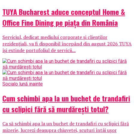
TUYA Bucharest aduce conceptul Home &
Office Fine Dining pe piața din România
Serviciul, dedicat mediului corporate și clienților
rezidențiali, va fi disponibil începând din august 2026 TUYA
își extinde portofoliul de servicii...
Social
o lună inainte
Cum schimbi apa la un buchet de trandafiri
cu sclipici fără să murdărești totul?
Ca să schimbi apa la un buchet de trandafiri cu sclipici fără
mizerie, lucrezi deasupra chiuvetei, scuturi întâi ușor