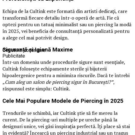
Echipa de la Cultink este formată din artisti dedicați, care
transformă fiecare detaliu într-o operă de artă. Fie că
optezi pentru un tatuaj minimalist sau un piercing la modă
în 2025, vei beneficia de consultanță personalizată pentru
a alege cel mai potrivit design.
Siguranță și Igienă Maxime
Citeste in continuare
Publicitate
Într-un domeniu unde procedurile sigure sunt esențiale,
Cultink folosește echipamente sterile și bijuterii
hipoalergenice pentru a minimiza riscurile. Dacă te întrebi
„Cum aleg un salon de piercing sigur în București?”
,
răspunsul este simplu: Cultink.
Cele Mai Populare Modele de Piercing în 2025
Trendurile se schimbă, iar Cultink știe să fie mereu la
curent. De la piercing-uri multiple pe ureche până la
designuri unice, vei găsi inspirația perfectă. Îți place să stai
în evidență? Încearcă un piercing industrial sau un tragus