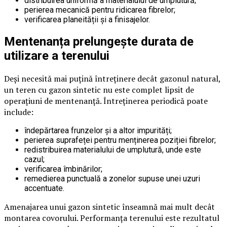
distribuirea uniformă a materialului de umplutură;
perierea mecanică pentru ridicarea fibrelor;
verificarea planeității și a finisajelor.
Mentenanța prelungește durata de
utilizare a terenului
Deși necesită mai puțină întreținere decât gazonul natural,
un teren cu gazon sintetic nu este complet lipsit de
operațiuni de mentenanță. Întreținerea periodică poate
include:
îndepărtarea frunzelor și a altor impurități;
perierea suprafeței pentru menținerea poziției fibrelor;
redistribuirea materialului de umplutură, unde este
cazul;
verificarea îmbinărilor;
remedierea punctuală a zonelor supuse unei uzuri
accentuate.
Amenajarea unui gazon sintetic înseamnă mai mult decât
montarea covorului. Performanța terenului este rezultatul