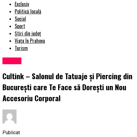
Exclusiv
Politică locală
Social
Sport
Știri din județ
Viața în Prahova
Turism
Afaceri
Cultink – Salonul de Tatuaje și Piercing din
București care Te Face să Dorești un Nou
Accesoriu Corporal
Publicat