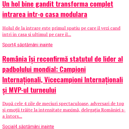
Un hol bine gandit transforma complet
intrarea intr-o casa modulara
Holul de la intrare este primul spatiu pe care il vezi cand
intri in casa si ultimul pe care il...
Sport
4 săptămâni inainte
România își reconfirmă statutul de lider al
padbolului mondial: Campioni
Internaționali, Vicecampioni Internaționali
și MVP-ul turneului
După cele 4 zile de meciuri spectaculoase, adversari de top
și emoții trăite la intensitate maximă, delegația României s-
a întors...
Social
4 săptămâni inainte