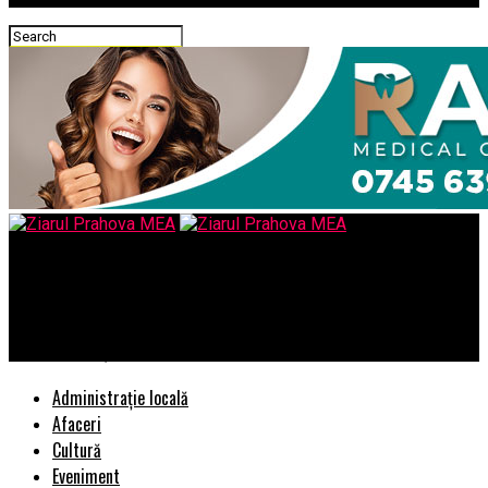
Ziarul Prahova MEA
Cultink – Salonul de Tatuaje și Piercing din București care Te
Face să Dorești un Nou Accesoriu Corporal
Administrație locală
Afaceri
Cultură
Eveniment