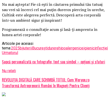
Nu mai aștepta! Fie că ești în căutarea primului tău tatuaj
sau vrei să încerci cel mai puțin dureros piercing în ureche,
Cultink este alegerea perfectă. Descoperă arta corporală
într-un ambient sigur și inspirant!
Programează o consultație acum și lasă-ți amprenta în
lumea artei corporale!
Articole pe aceiasi
tema:
2025
bijuterii
București
durere
hipoalergenice
igienic
infecție
Urmatorul
Șapcă personalizată cu fotografie, text sau simbol – opțiuni și sfaturi
Nu ratati
REVOLUȚIA DIGITALĂ CARE SCHIMBĂ TOTUL: Cum Weryon.ro
Transformă Antreprenorii Români în Magneți Pentru Clienți