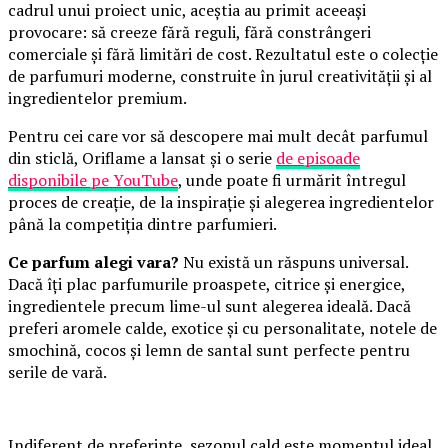
cadrul unui proiect unic, aceștia au primit aceeași
provocare: să creeze fără reguli, fără constrângeri
comerciale și fără limitări de cost. Rezultatul este o colecție
de parfumuri moderne, construite în jurul creativității și al
ingredientelor premium.
Pentru cei care vor să descopere mai mult decât parfumul
din sticlă, Oriflame a lansat și o serie
de episoade
disponibile pe YouTube
, unde poate fi urmărit întregul
proces de creație, de la inspirație și alegerea ingredientelor
până la competiția dintre parfumieri.
Ce parfum alegi vara?
Nu există un răspuns universal.
Dacă îți plac parfumurile proaspete, citrice și energice,
ingredientele precum lime-ul sunt alegerea ideală. Dacă
preferi aromele calde, exotice și cu personalitate, notele de
smochină, cocos și lemn de santal sunt perfecte pentru
serile de vară.
Indiferent de preferințe, sezonul cald este momentul ideal