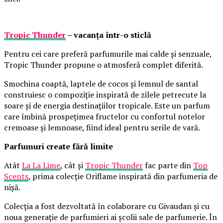
Tropic Thunder
– vacanța într-o sticlă
Pentru cei care preferă parfumurile mai calde și senzuale,
Tropic Thunder propune o atmosferă complet diferită.
Smochina coaptă, laptele de cocos și lemnul de santal
construiesc o compoziție inspirată de zilele petrecute la
soare și de energia destinațiilor tropicale. Este un parfum
care îmbină prospețimea fructelor cu confortul notelor
cremoase și lemnoase, fiind ideal pentru serile de vară.
Parfumuri create fără limite
Atât
La La Lime
, cât și
Tropic Thunder
fac parte din
Top
Scents
, prima colecție Oriflame inspirată din parfumeria de
nișă.
Colecția a fost dezvoltată în colaborare cu Givaudan și cu
noua generație de parfumieri ai școlii sale de parfumerie. În