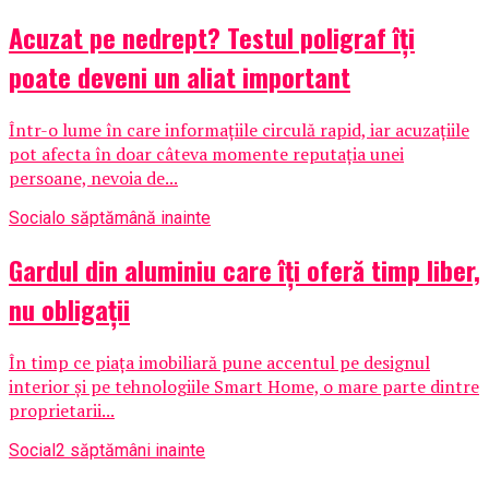
Acuzat pe nedrept? Testul poligraf îţi
poate deveni un aliat important
Într-o lume în care informațiile circulă rapid, iar acuzațiile
pot afecta în doar câteva momente reputația unei
persoane, nevoia de...
Social
o săptămână inainte
Gardul din aluminiu care îți oferă timp liber,
nu obligații
În timp ce piața imobiliară pune accentul pe designul
interior și pe tehnologiile Smart Home, o mare parte dintre
proprietarii...
Social
2 săptămâni inainte