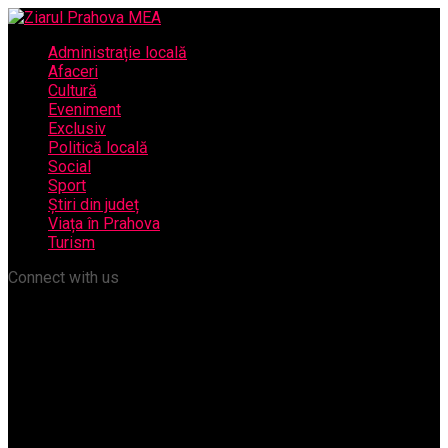
Administrație locală
Afaceri
Cultură
Eveniment
Exclusiv
Politică locală
Social
Sport
Știri din județ
Viața în Prahova
Turism
Connect with us