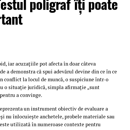
stul poligraf îţi poate
rtant
id, iar acuzațiile pot afecta în doar câteva
e a demonstra că spui adevărul devine din ce în ce
n conflict la locul de muncă, o suspiciune într-o
au o situație juridică, simpla afirmație „sunt
 pentru a convinge.
eprezenta un instrument obiectiv de evaluare a
eși nu înlocuiește anchetele, probele materiale sau
 este utilizată în numeroase contexte pentru