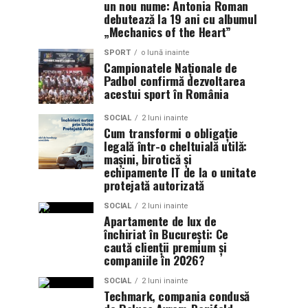
un nou nume: Antonia Roman
debutează la 19 ani cu albumul
„Mechanics of the Heart”
SPORT
o lună inainte
Campionatele Naționale de
Padbol confirmă dezvoltarea
acestui sport în România
SOCIAL
2 luni inainte
Cum transformi o obligație
legală într-o cheltuială utilă:
mașini, birotică și
echipamente IT de la o unitate
protejată autorizată
SOCIAL
2 luni inainte
Apartamente de lux de
închiriat în București: Ce
caută clienții premium și
companiile în 2026?
SOCIAL
2 luni inainte
Techmark, compania condusă