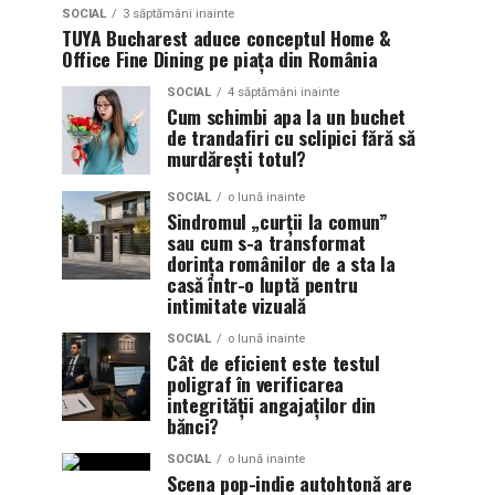
SOCIAL
3 săptămâni inainte
TUYA Bucharest aduce conceptul Home &
Office Fine Dining pe piața din România
SOCIAL
4 săptămâni inainte
Cum schimbi apa la un buchet
de trandafiri cu sclipici fără să
murdărești totul?
SOCIAL
o lună inainte
Sindromul „curții la comun”
sau cum s-a transformat
dorința românilor de a sta la
casă într-o luptă pentru
intimitate vizuală
SOCIAL
o lună inainte
Cât de eficient este testul
poligraf în verificarea
integrității angajaților din
bănci?
SOCIAL
o lună inainte
Scena pop-indie autohtonă are