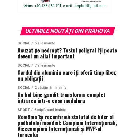
ULTIMILE NOUTĂȚI DIN PRAHOVA
SOCIAL
6 zile inainte
Acuzat pe nedrept? Testul poligraf îţi poate
deveni un aliat important
SOCIAL
7 zile inainte
Gardul din aluminiu care îți oferă timp liber,
nu obligații
SOCIAL
2 săptămâni inainte
Un hol bine gandit transforma complet
intrarea intr-o casa modulara
SPORT
3 săptămâni inainte
România își reconfirmă statutul de lider al
padbolului mondial: Campioni Internaționali,
Vicecampioni Internaționali și MVP-ul
turneului