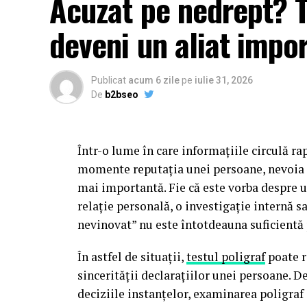
Acuzat pe nedrept? Te
deveni un aliat impo
Publicat
acum 6 zile
pe
iulie 31, 2026
De
b2bseo
Într-o lume în care informațiile circulă rap
momente reputația unei persoane, nevoia d
mai importantă. Fie că este vorba despre u
relație personală, o investigație internă s
nevinovat” nu este întotdeauna suficientă
În astfel de situații,
testul poligraf
poate r
sincerității declarațiilor unei persoane. D
deciziile instanțelor, examinarea poligraf