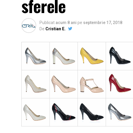
sferele
Publicat
acum 8 ani
pe
septembrie 17, 2018
De
Cristian E.