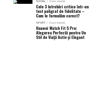
SOCIAL
2 luni inainte
Cele 3 întrebări critice într-un
test poligraf de fidelitate –
Cum le formulăm corect?
SPORT
3 luni inainte
Huawei Watch Fit 5 Pro:
Alegerea Perfectă pentru Un
Stil de Viață Activ și Elegant