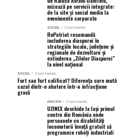
de Raluca Avram-Danifeld,
mizează pe servicii integrate:
de la site și social media la
evenimente corporate
SOCIAL
2 luni inainte
RePatriot recomandă
includerea diasporei în
strategiile locale, județene și
regionale de dezvoltare și
extinderea „Zilelor Diasporei”
la nivel național
SOCIAL
2 luni inainte
Furt sau furt calificat? Diferența care mută
cazul dintr-o abatere într-o infracțiune
gravă
AFACERI
2 luni inainte
UZINEX deschide la Iași primul
centru din România unde
persoanele cu dizabilități
locomotorii învață gratuit să
programeze roboți industriali