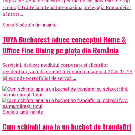
După cele 4 zile de meciuri spectaculoase, adversari de top
și emoții trăite la intensitate maximă, delegația României s-
a întors...
Social
3 săptămâni inainte
TUYA Bucharest aduce conceptul Home &
Office Fine Dining pe piața din România
Serviciul, dedicat mediului corporate și clienților
rezidențiali, va fi disponibil începând din august 2026 TUYA
își extinde portofoliul de servicii...
Social
o lună inainte
Cum schimbi apa la un buchet de trandafiri