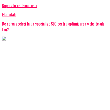
Reparatii usi Bucuresti
Nu ratati
De ce sa apelezi la un specialist SEO pentru optimizarea website-ului
tau?