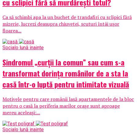
cu sclipici fără să murdărești totul?
Ca să schimbi apa la un buchet de trandafiri cu sclipici fără
mizerie, lucrezi deasupra chiuvetei, scuturi întâi ușor
floarea...
Social
o lună inainte
Sindromul „curții la comun” sau cum s-a
transformat dorința românilor de a sta la
casă într-o luptă pentru intimitate vizuală
Motivele pentru care românii lasă apartamentele de la bloc
pentru o casă la periferia marilor orașe sunt aproape
mereu aceleași:...
Social
o lună inainte