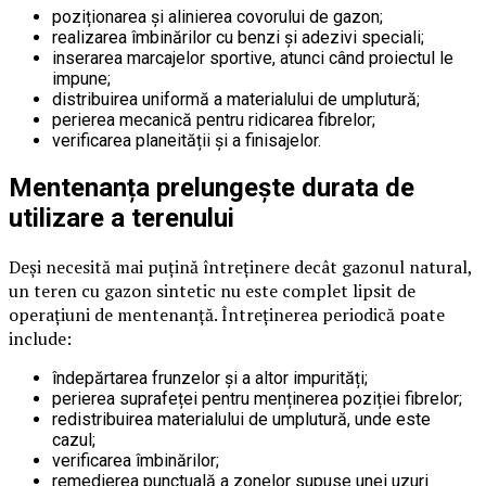
poziționarea și alinierea covorului de gazon;
realizarea îmbinărilor cu benzi și adezivi speciali;
inserarea marcajelor sportive, atunci când proiectul le
impune;
distribuirea uniformă a materialului de umplutură;
perierea mecanică pentru ridicarea fibrelor;
verificarea planeității și a finisajelor.
Mentenanța prelungește durata de
utilizare a terenului
Deși necesită mai puțină întreținere decât gazonul natural,
un teren cu gazon sintetic nu este complet lipsit de
operațiuni de mentenanță. Întreținerea periodică poate
include:
îndepărtarea frunzelor și a altor impurități;
perierea suprafeței pentru menținerea poziției fibrelor;
redistribuirea materialului de umplutură, unde este
cazul;
verificarea îmbinărilor;
remedierea punctuală a zonelor supuse unei uzuri