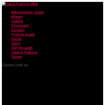
Administrație locală
Afaceri
Cultură
Eveniment
Exclusiv
Politică locală
Social
Sport
Știri din județ
Viața în Prahova
Turism
Connect with us