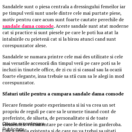
Sandalele sunt o piesa centrala a dressingului femeilor iar
pe timpul verii sunt unele dintre cele mai purtate piese,
motiv pentru care acum sunt foarte cautate perechile de
sandale dama comode
.
Aceste sandale sunt atat moderne
cat si practice si sunt piesele pe care le poti lua atat la
intalnirile cu prietenii cat si la birou atunci cand sunt
corespunzator alese.
Sandalele se numara printre cele mai des utilizate si cele
mai versatile accesorii din timpul verii pe care poti sa le
incluzi in tinutele office, de zi cu zi si casual sau la ocazii
foarte elegante, insa trebuie sa stii cum sa le alegi in mod
corespunzator.
Sfaturi utile pentru a cumpara sandale dama comode
Fiecare femeie poate experimenta si isi va crea un set
propriu de reguli pe care sa le urmeze tinand cont de
preferinte, de silueta, de personalitate si de toate
elementele vestimentare pe care le detine in garderoba.
Citeste in continuare
Publicitate
Unica regula existenta si de care nu va trebui sa uitati