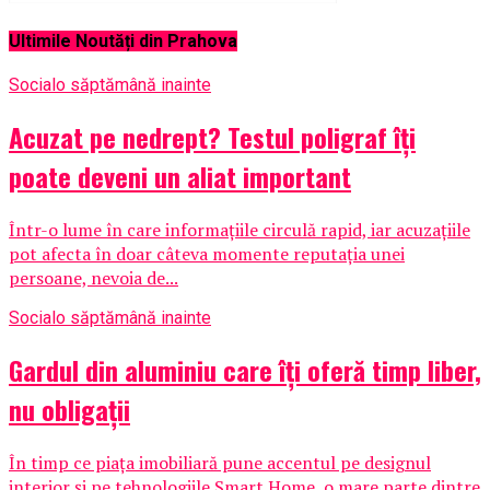
Ultimile Noutăți din Prahova
Social
o săptămână inainte
Acuzat pe nedrept? Testul poligraf îţi
poate deveni un aliat important
Într-o lume în care informațiile circulă rapid, iar acuzațiile
pot afecta în doar câteva momente reputația unei
persoane, nevoia de...
Social
o săptămână inainte
Gardul din aluminiu care îți oferă timp liber,
nu obligații
În timp ce piața imobiliară pune accentul pe designul
interior și pe tehnologiile Smart Home, o mare parte dintre