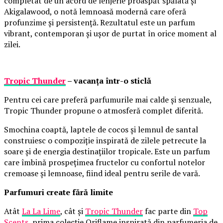
completat de un acord de lenjerie proaspăt spălată și
Akigalawood, o notă lemnoasă modernă care oferă
profunzime și persistență. Rezultatul este un parfum
vibrant, contemporan și ușor de purtat în orice moment al
zilei.
Tropic Thunder
– vacanța într-o sticlă
Pentru cei care preferă parfumurile mai calde și senzuale,
Tropic Thunder propune o atmosferă complet diferită.
Smochina coaptă, laptele de cocos și lemnul de santal
construiesc o compoziție inspirată de zilele petrecute la
soare și de energia destinațiilor tropicale. Este un parfum
care îmbină prospețimea fructelor cu confortul notelor
cremoase și lemnoase, fiind ideal pentru serile de vară.
Parfumuri create fără limite
Atât
La La Lime
, cât și
Tropic Thunder
fac parte din
Top
Scents
, prima colecție Oriflame inspirată din parfumeria de