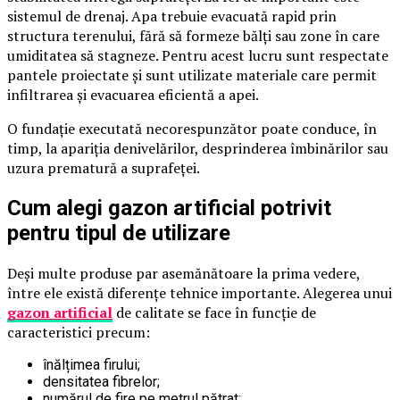
sistemul de drenaj. Apa trebuie evacuată rapid prin
structura terenului, fără să formeze bălți sau zone în care
umiditatea să stagneze. Pentru acest lucru sunt respectate
pantele proiectate și sunt utilizate materiale care permit
infiltrarea și evacuarea eficientă a apei.
O fundație executată necorespunzător poate conduce, în
timp, la apariția denivelărilor, desprinderea îmbinărilor sau
uzura prematură a suprafeței.
Cum alegi gazon artificial potrivit
pentru tipul de utilizare
Deși multe produse par asemănătoare la prima vedere,
între ele există diferențe tehnice importante. Alegerea unui
gazon artificial
de calitate se face în funcție de
caracteristici precum:
înălțimea firului;
densitatea fibrelor;
numărul de fire pe metrul pătrat;