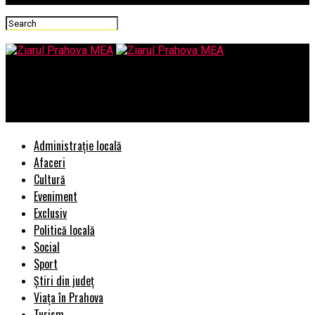
Ziarul Prahova MEA
Cat de importante sunt sandalele pentru femei?
Administrație locală
Afaceri
Cultură
Eveniment
Exclusiv
Politică locală
Social
Sport
Știri din județ
Viața în Prahova
Turism