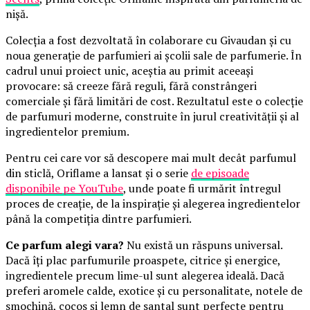
nișă.
Colecția a fost dezvoltată în colaborare cu Givaudan și cu
noua generație de parfumieri ai școlii sale de parfumerie. În
cadrul unui proiect unic, aceștia au primit aceeași
provocare: să creeze fără reguli, fără constrângeri
comerciale și fără limitări de cost. Rezultatul este o colecție
de parfumuri moderne, construite în jurul creativității și al
ingredientelor premium.
Pentru cei care vor să descopere mai mult decât parfumul
din sticlă, Oriflame a lansat și o serie
de episoade
disponibile pe YouTube
, unde poate fi urmărit întregul
proces de creație, de la inspirație și alegerea ingredientelor
până la competiția dintre parfumieri.
Ce parfum alegi vara?
Nu există un răspuns universal.
Dacă îți plac parfumurile proaspete, citrice și energice,
ingredientele precum lime-ul sunt alegerea ideală. Dacă
preferi aromele calde, exotice și cu personalitate, notele de
smochină, cocos și lemn de santal sunt perfecte pentru