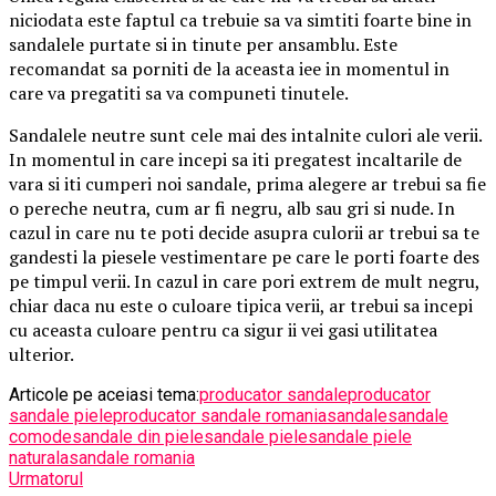
niciodata este faptul ca trebuie sa va simtiti foarte bine in
sandalele purtate si in tinute per ansamblu. Este
recomandat sa porniti de la aceasta iee in momentul in
care va pregatiti sa va compuneti tinutele.
Sandalele neutre sunt cele mai des intalnite culori ale verii.
In momentul in care incepi sa iti pregatest incaltarile de
vara si iti cumperi noi sandale, prima alegere ar trebui sa fie
o pereche neutra, cum ar fi negru, alb sau gri si nude. In
cazul in care nu te poti decide asupra culorii ar trebui sa te
gandesti la piesele vestimentare pe care le porti foarte des
pe timpul verii. In cazul in care pori extrem de mult negru,
chiar daca nu este o culoare tipica verii, ar trebui sa incepi
cu aceasta culoare pentru ca sigur ii vei gasi utilitatea
ulterior.
Articole pe aceiasi tema:
producator sandale
producator
sandale piele
producator sandale romania
sandale
sandale
comode
sandale din piele
sandale piele
sandale piele
naturala
sandale romania
Urmatorul