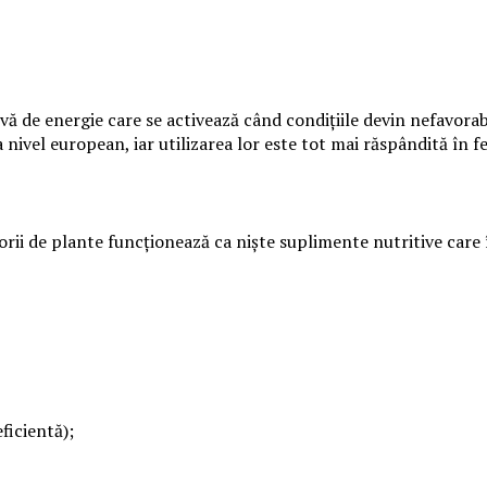
ervă de energie care se activează când condițiile devin nefavorabi
la nivel european, iar utilizarea lor este tot mai răspândită în
orii de plante funcționează ca niște suplimente nutritive care
ficientă);