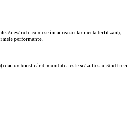
le. Adevărul e că nu se încadrează clar nici la fertilizanți,
 fermele performante.
 îți dau un boost când imunitatea este scăzută sau când treci