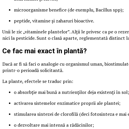
microorganisme benefice (de exemplu, Bacillus spp);
peptide, vitamine și zaharuri bioactive.
Unii le zic „vitaminele plantelor”. Alții le privesc ca pe o rez
nici la pesticide. Sunt o clasă aparte, reglementată distinct 
Ce fac mai exact în plantă?
Dacă ar fi să faci o analogie cu organismul uman, biostimulat
printr-o perioadă solicitantă.
La plante, efectele se traduc prin:
o absorbție mai bună a nutrienților deja existenți în sol;
activarea sistemelor enzimatice proprii ale plantei;
stimularea sintezei de clorofilă (deci fotosinteza e mai e
o dezvoltare mai intensă a rădăcinilor;