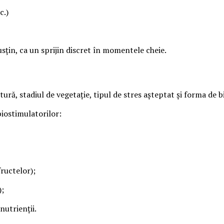
c.)
sțin, ca un sprijin discret în momentele cheie.
ră, stadiul de vegetație, tipul de stres așteptat și forma de b
 biostimulatorilor:
fructelor);
);
nutrienții.