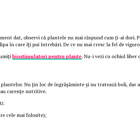
oment dat, observi că plantele nu mai răspund cum ți-ai dori. P
lipa în care îți pui întrebări. De ce nu mai cresc la fel de vig
numiți
biostimulatori pentru plante
. Nu-i vezi cu ochiul liber
antelor. Nu țin loc de îngrășăminte și nu tratează boli, dar aju
sau carențe nutritive.
i:
 cele mai folosite);