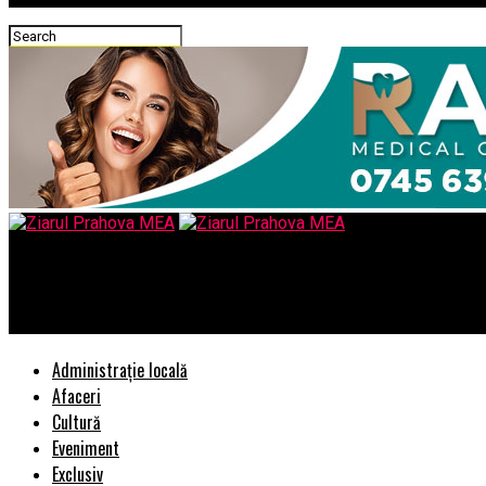
Ziarul Prahova MEA
Biostimulatorii pentru plante – partenerii invizibili ai fermierul
Administrație locală
Afaceri
Cultură
Eveniment
Exclusiv