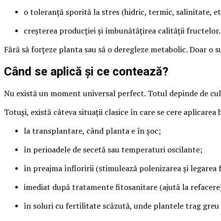
o toleranță sporită la stres (hidric, termic, salinitate, et
creșterea producției și îmbunătățirea calității fructelor.
Fără să forțeze planta sau să o deregleze metabolic. Doar o su
Când se aplică și ce contează?
Nu există un moment universal perfect. Totul depinde de cultu
Totuși, există câteva situații clasice în care se cere aplicarea
la transplantare, când planta e în șoc;
în perioadele de secetă sau temperaturi oscilante;
în preajma înfloririi (stimulează polenizarea și legarea 
imediat după tratamente fitosanitare (ajută la refacere
în soluri cu fertilitate scăzută, unde plantele trag greu 