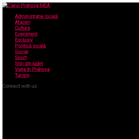
Administrație locală
Afaceri
Cultură
Eveniment
Exclusiv
Politică locală
Social
Sport
Știri din județ
Viața în Prahova
Turism
Connect with us