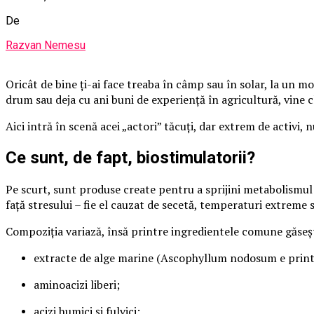
De
Razvan Nemesu
Oricât de bine ți-ai face treaba în câmp sau în solar, la un m
drum sau deja cu ani buni de experiență în agricultură, vine c
Aici intră în scenă acei „actori” tăcuți, dar extrem de activi, 
Ce sunt, de fapt, biostimulatorii?
Pe scurt, sunt produse create pentru a sprijini metabolismul pl
față stresului – fie el cauzat de secetă, temperaturi extreme 
Compoziția variază, însă printre ingredientele comune găseșt
extracte de alge marine (Ascophyllum nodosum e printre
aminoacizi liberi;
acizi humici și fulvici;