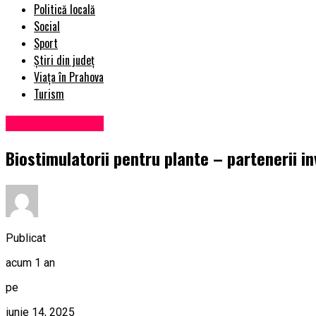
Politică locală
Social
Sport
Știri din județ
Viața în Prahova
Turism
Viața în Prahova
Biostimulatorii pentru plante – partenerii in
Publicat
acum 1 an
pe
iunie 14, 2025