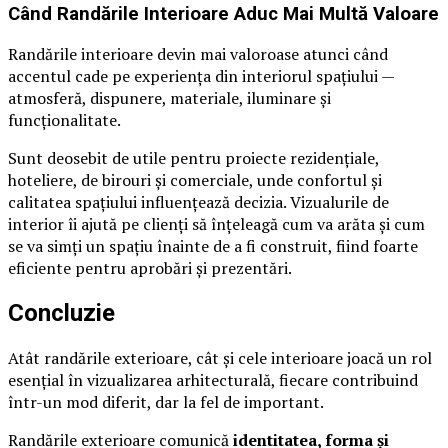
Când Randările Interioare Aduc Mai Multă Valoare
Randările interioare devin mai valoroase atunci când
accentul cade pe experiența din interiorul spațiului —
atmosferă, dispunere, materiale, iluminare și
funcționalitate.
Sunt deosebit de utile pentru proiecte rezidențiale,
hoteliere, de birouri și comerciale, unde confortul și
calitatea spațiului influențează decizia. Vizualurile de
interior îi ajută pe clienți să înțeleagă cum va arăta și cum
se va simți un spațiu înainte de a fi construit, fiind foarte
eficiente pentru aprobări și prezentări.
Concluzie
Atât randările exterioare, cât și cele interioare joacă un rol
esențial în vizualizarea arhitecturală, fiecare contribuind
într-un mod diferit, dar la fel de important.
Randările exterioare comunică
identitatea, forma și