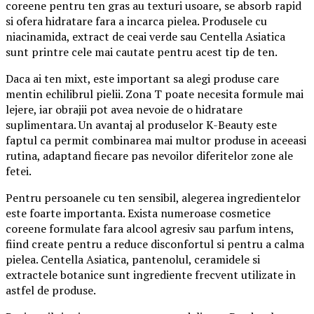
coreene pentru ten gras au texturi usoare, se absorb rapid
si ofera hidratare fara a incarca pielea. Produsele cu
niacinamida, extract de ceai verde sau Centella Asiatica
sunt printre cele mai cautate pentru acest tip de ten.
Daca ai ten mixt, este important sa alegi produse care
mentin echilibrul pielii. Zona T poate necesita formule mai
lejere, iar obrajii pot avea nevoie de o hidratare
suplimentara. Un avantaj al produselor K-Beauty este
faptul ca permit combinarea mai multor produse in aceeasi
rutina, adaptand fiecare pas nevoilor diferitelor zone ale
fetei.
Pentru persoanele cu ten sensibil, alegerea ingredientelor
este foarte importanta. Exista numeroase cosmetice
coreene formulate fara alcool agresiv sau parfum intens,
fiind create pentru a reduce disconfortul si pentru a calma
pielea. Centella Asiatica, pantenolul, ceramidele si
extractele botanice sunt ingrediente frecvent utilizate in
astfel de produse.