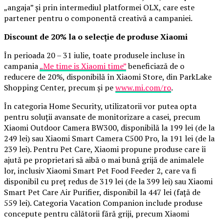
„angaja” și prin intermediul platformei OLX, care este
partener pentru o componentă creativă a campaniei.
Discount de 20% la o selecție de produse Xiaomi
În perioada 20 – 31 iulie, toate produsele incluse în
campania
„Me time is Xiaomi time”
beneficiază de o
reducere de 20%, disponibilă în Xiaomi Store, din ParkLake
Shopping Center, precum și pe
www.mi.com/ro
.
În categoria Home Security, utilizatorii vor putea opta
pentru soluții avansate de monitorizare a casei, precum
Xiaomi Outdoor Camera BW300, disponibilă la 199 lei (de la
249 lei) sau Xiaomi Smart Camera C500 Pro, la 191 lei (de la
239 lei). Pentru Pet Care, Xiaomi propune produse care îi
ajută pe proprietari să aibă o mai bună grijă de animalele
lor, inclusiv Xiaomi Smart Pet Food Feeder 2, care va fi
disponibil cu preț redus de 319 lei (de la 399 lei) sau Xiaomi
Smart Pet Care Air Purifier, disponibil la 447 lei (față de
559 lei). Categoria Vacation Companion include produse
concepute pentru călătorii fără griji, precum Xiaomi