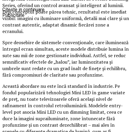
Series, oferind un control avansat și inteligent al luminii.
Citeste in continuare
Deși conceptul poate părea tehnic, rezultatul este imediat
Publicitate
vizibil: imagini cu iluminare uniformă, detalii mai clare și un
contrast autentic, adaptat dinamic fiecărei zone a
ecranului.
Spre deosebire de sistemele convenționale, care iluminează
întregul ecran simultan, aceste modele distribuie lumina în
sute sau mii de zone gestionate individual. Astfel, se reduc
semnificativ efectele de „halou”, iar luminozitatea și
umbrele sunt redate cu un grad înalt de finețe și echilibru,
fără compromisuri de claritate sau profunzime.
Această abordare nu este încă standard în industrie. Pe
fondul popularizării tehnologiei Mini LED în game variate
de preț, nu toate televizoarele oferă același nivel de
rafinament în controlul retroiluminării. Modelele entry-
level pot asocia Mini LED cu un dimming limitat, ceea ce
duce la imagini suprailuminate, zone întunecate fără
profunzime și un contrast dezechilibrat – mai ales în
scenele cu diferențe dramatice de lumină, cum ar fi