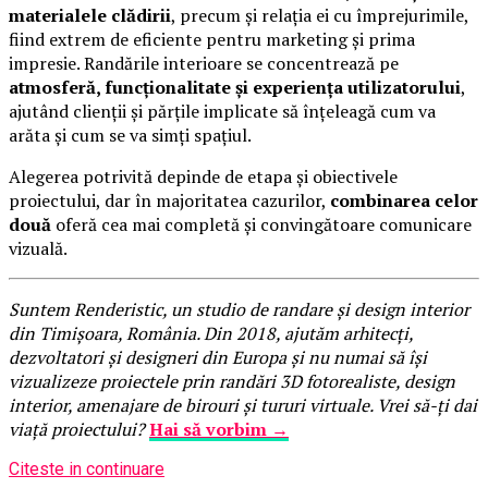
materialele clădirii
, precum și relația ei cu împrejurimile,
fiind extrem de eficiente pentru marketing și prima
impresie. Randările interioare se concentrează pe
atmosferă, funcționalitate și experiența utilizatorului
,
ajutând clienții și părțile implicate să înțeleagă cum va
arăta și cum se va simți spațiul.
Alegerea potrivită depinde de etapa și obiectivele
proiectului, dar în majoritatea cazurilor,
combinarea celor
două
oferă cea mai completă și convingătoare comunicare
vizuală.
Suntem Renderistic, un studio de randare și design interior
din Timișoara, România. Din 2018, ajutăm arhitecți,
dezvoltatori și designeri din Europa și nu numai să își
vizualizeze proiectele prin randări 3D fotorealiste, design
interior, amenajare de birouri și tururi virtuale. Vrei să-ți dai
viață proiectului?
Hai să vorbim →
Citeste in continuare