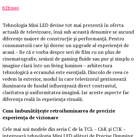
b2bseo
Tehnologia Mini LED devine tot mai prezentă în oferta
actuală de televizoare, însă sub această denumire se ascund
diferențe majore de construcție și performanță. Pentru
consumatorii care își doresc un upgrade al experienței de
acasă – fie că e vorba despre seri de film cu un plus de
cinematografie, sesiuni de gaming fluide sau pur și simplu o
imagine clară într-un living luminos – arhitectura
tehnologică a ecranului este esențială. Dincolo de ceea ce
vedem la exterior, modul în care televizorul gestionează
iluminarea de fundal influențează direct contrastul,
claritatea și uniformitatea imaginii. Iar aceste aspecte fac
diferența reală în experiența vizuală.
Cum îmbunătățește retroiluminarea de precizie
experiența de vizionare
Cele mai noi modele din seria C de la TCL – C6K și C7K –
integrează tehnologia Mini LED alături de Precise Dimming