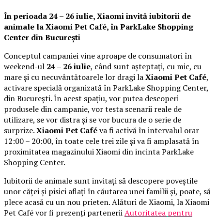
În perioada 24 – 26 iulie, Xiaomi invită iubitorii de
animale la
Xiaomi Pet Café,
în ParkLake Shopping
Center din București
Conceptul campaniei vine aproape de consumatori în
weekend-ul
24 – 26 iulie
, când sunt așteptați, cu mic, cu
mare și cu necuvântătoarele lor dragi la
Xiaomi Pet Café
,
activare specială organizată în ParkLake Shopping Center,
din București. În acest spațiu, vor putea descoperi
produsele din campanie, vor testa scenarii reale de
utilizare, se vor distra și se vor bucura de o serie de
surprize.
Xiaomi Pet Café
va fi activă în intervalul orar
12:00 – 20:00, în toate cele trei zile și va fi amplasată în
proximitatea magazinului Xiaomi din incinta ParkLake
Shopping Center.
Iubitorii de animale sunt invitați să descopere poveștile
unor căței și pisici aflați în căutarea unei familii și, poate, să
plece acasă cu un nou prieten. Alături de Xiaomi, la Xiaomi
Pet Café vor fi prezenți partenerii
Autoritatea pentru