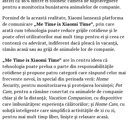
astfel că 46% dintre ei folosesc camera de supraveghere
pentru a monitoriza bunăstarea animalelor de companie.
Pornind de la această realitate, Xiaomi lansează platforma
de comunicare
„Me Time is Xiaomi Time”
, prin care
arată cum tehnologia poate reduce grijile cotidiene și le
poate oferi utilizatorilor mai mult timp pentru ei și ceea ce
contează cu adevărat, indiferent dacă pleacă în vacanță,
rămân acasă sau au grijă de animalele lor de companie.
„Me Time is Xiaomi Time”
are în centru ideea că
tehnologia poate prelua o parte din responsabilitățile
cotidiene și propune patru categorii care răspund celor mai
frecvente nevoi, în special din perioada verii:
Home
Security
, pentru monitorizarea și protejarea locuinței;
Pet
Care
, pentru a rămâne conectat cu animalele de companie
chiar și de la distanță;
Vacation Companion
, cu dispozitive
care îmbunătățesc experiența călătoriilor; și
Home Care
, cu
soluții inteligente care simplifică activitățile de zi cu zi,
pentru mai mult timp liber, liniște și relaxare acasă.