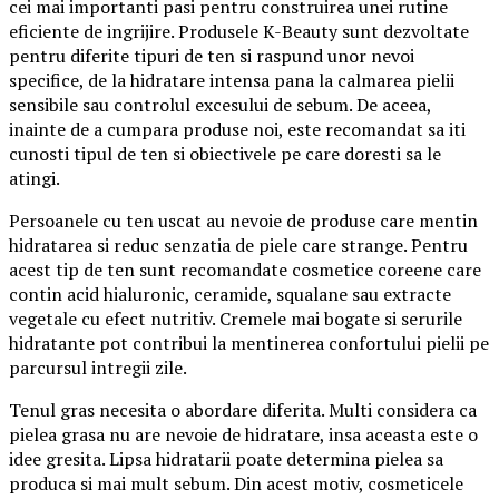
cei mai importanti pasi pentru construirea unei rutine
eficiente de ingrijire. Produsele K-Beauty sunt dezvoltate
pentru diferite tipuri de ten si raspund unor nevoi
specifice, de la hidratare intensa pana la calmarea pielii
sensibile sau controlul excesului de sebum. De aceea,
inainte de a cumpara produse noi, este recomandat sa iti
cunosti tipul de ten si obiectivele pe care doresti sa le
atingi.
Persoanele cu ten uscat au nevoie de produse care mentin
hidratarea si reduc senzatia de piele care strange. Pentru
acest tip de ten sunt recomandate cosmetice coreene care
contin acid hialuronic, ceramide, squalane sau extracte
vegetale cu efect nutritiv. Cremele mai bogate si serurile
hidratante pot contribui la mentinerea confortului pielii pe
parcursul intregii zile.
Tenul gras necesita o abordare diferita. Multi considera ca
pielea grasa nu are nevoie de hidratare, insa aceasta este o
idee gresita. Lipsa hidratarii poate determina pielea sa
produca si mai mult sebum. Din acest motiv, cosmeticele