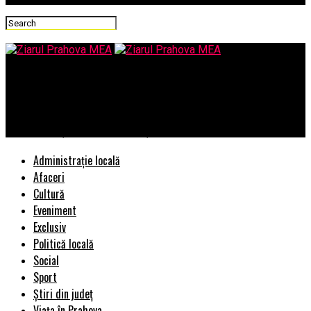
Ziarul Prahova MEA
Mini LED în 2025: Ce înseamnă cu adevărat și la ce să fiți atenți
când decideți să vă modernizați televizorul
Administrație locală
Afaceri
Cultură
Eveniment
Exclusiv
Politică locală
Social
Sport
Știri din județ
Viața în Prahova