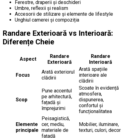
Ferestre, draperii și deschideri
Umbre, reflexii și realism
Accesorii de stilizare și elemente de lifestyle
Unghiul camerei și compoziția
Randare Exterioară vs Interioară:
Diferențe Cheie
Randare
Randare
Aspect
Exterioară
Interioară
Arată spațiile
Arată exteriorul
Focus
interioare ale
clădirii
clădirii
Scoate în evidență
Pune accentul
atmosfera,
pe arhitectură,
Scop
dispunerea,
fațadă și
confortul și
împrejurimi
funcționalitatea
Peisagistică,
Elemente
cer, mediu,
Mobilier, iluminare,
principale
materiale de
texturi, culori, decor
fațadă