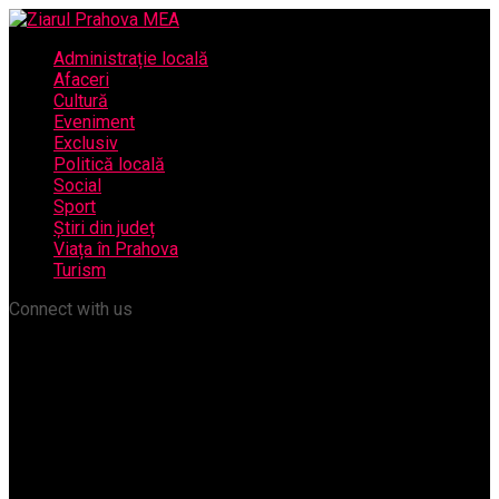
Administrație locală
Afaceri
Cultură
Eveniment
Exclusiv
Politică locală
Social
Sport
Știri din județ
Viața în Prahova
Turism
Connect with us