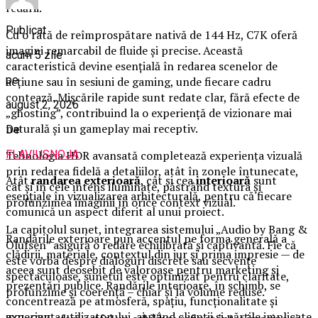
redării.
Publicat
Cu o rată de reîmprospătare nativă de 144 Hz, C7K oferă
imagini remarcabil de fluide și precise. Această
acum 5 zile
caracteristică devine esențială în redarea scenelor de
pe
acțiune sau în sesiuni de gaming, unde fiecare cadru
contează. Mișcările rapide sunt redate clar, fără efecte de
august 2, 2026
„ghosting”, contribuind la o experiență de vizionare mai
naturală și un gameplay mai receptiv.
De
FLAVIUSNOJA
Tehnologia HDR avansată completează experiența vizuală
prin redarea fidelă a detaliilor, atât în zonele întunecate,
Atât
randarea exterioară
, cât și cea
interioară
sunt
cât și în cele intens iluminate, păstrând textura și
esențiale în vizualizarea arhitecturală, pentru că fiecare
profunzimea imaginii în orice context vizual.
comunică un aspect diferit al unui proiect.
La capitolul sunet, integrarea sistemului „Audio by Bang &
Randările exterioare pun accentul pe forma generală a
Olufsen” asigură o redare echilibrată și captivantă. Fie că
clădirii, materiale, contextul din jur și prima impresie — de
este vorba despre dialoguri discrete sau secvențe
aceea sunt deosebit de valoroase pentru marketing și
spectaculoase, sunetul este optimizat pentru claritate,
prezentări publice. Randările interioare, în schimb, se
profunzime și coerență – chiar și la volume reduse.
concentrează pe atmosferă, spațiu, funcționalitate și
experiența utilizatorului, ajutând clienții și părțile implicate