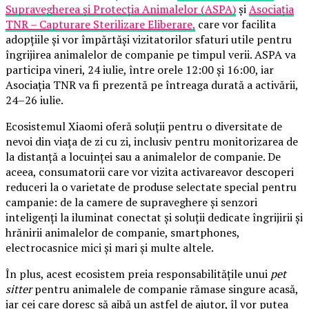
Supravegherea și Protecția Animalelor (ASPA)
și
Asociația
TNR – Capturare Sterilizare Eliberare,
care vor facilita
adopțiile și vor împărtăși vizitatorilor sfaturi utile pentru
îngrijirea animalelor de companie pe timpul verii. ASPA va
participa vineri, 24 iulie, între orele 12:00 și 16:00, iar
Asociația TNR va fi prezentă pe întreaga durată a activării,
24–26 iulie.
Ecosistemul Xiaomi oferă soluții pentru o diversitate de
nevoi din viața de zi cu zi, inclusiv pentru monitorizarea de
la distanță a locuinței sau a animalelor de companie. De
aceea, consumatorii care vor vizita activareavor descoperi
reduceri la o varietate de produse selectate special pentru
campanie: de la camere de supraveghere și senzori
inteligenți la iluminat conectat și soluții dedicate îngrijirii și
hrănirii animalelor de companie, smartphones,
electrocasnice mici și mari și multe altele.
În plus, acest ecosistem preia responsabilitățile unui
pet
sitter
pentru animalele de companie rămase singure acasă,
iar cei care doresc să aibă un astfel de ajutor, îl vor putea