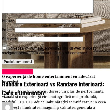
Nume
*
Email
*
Site web
Salvează-mi numele, emailul și site-ul web în acest
navigator pentru data viitoare când o să comentez.
Uncategorized
O experiență de home entertainment cu adevărat
imersivă
Randare Exterioară vs Randare Interioară:
Care e Diferența?
Pentru utilizatorii care își doresc un plus de performanță
vizuală și o experiență cinematografică mai profundă,
modelul TCL C7K aduce îmbunătățiri semnificative în ceea
ce privește fluiditatea imaginii și calitatea generală a