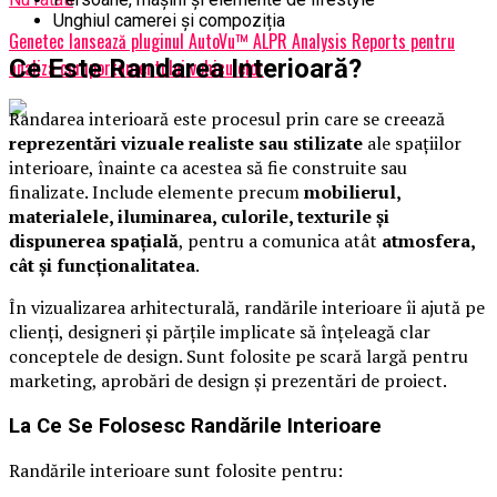
Unghiul camerei și compoziția
Genetec lansează pluginul AutoVu™ ALPR Analysis Reports pentru
Ce Este Randarea Interioară?
analiza comportamentului vehiculelor
Randarea interioară este procesul prin care se creează
reprezentări vizuale realiste sau stilizate
ale spațiilor
interioare, înainte ca acestea să fie construite sau
finalizate. Include elemente precum
mobilierul,
materialele, iluminarea, culorile, texturile și
dispunerea spațială
, pentru a comunica atât
atmosfera,
cât și funcționalitatea
.
În vizualizarea arhitecturală, randările interioare îi ajută pe
clienți, designeri și părțile implicate să înțeleagă clar
conceptele de design. Sunt folosite pe scară largă pentru
marketing, aprobări de design și prezentări de proiect.
La Ce Se Folosesc Randările Interioare
Randările interioare sunt folosite pentru: