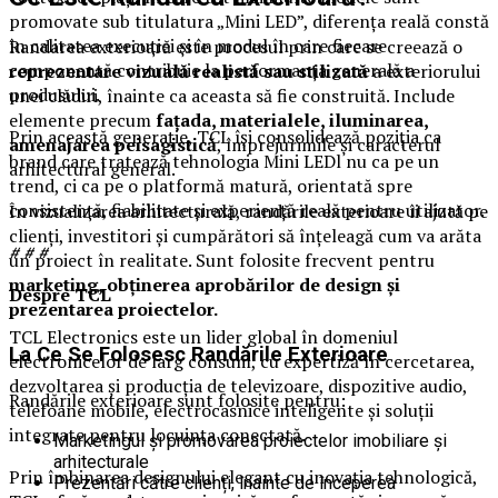
promovate sub titulatura „Mini LED”, diferența reală constă
în calitatea execuției și în modul în care fiecare
Randarea exterioară este procesul prin care se creează o
componentă contribuie la performanța generală a
reprezentare vizuală realistă sau stilizată
a exteriorului
produsului.
unei clădiri, înainte ca aceasta să fie construită. Include
elemente precum
fațada, materialele, iluminarea,
Prin această generație, TCL își consolidează poziția ca
amenajarea peisagistică
, împrejurimile și caracterul
brand care tratează tehnologia Mini LEDl nu ca pe un
arhitectural general.
trend, ci ca pe o platformă matură, orientată spre
consistență, fiabilitate și experiență reală pentru utilizator.
În vizualizarea arhitecturală, randările exterioare îi ajută pe
clienți, investitori și cumpărători să înțeleagă cum va arăta
# # #
un proiect în realitate. Sunt folosite frecvent pentru
marketing, obținerea aprobărilor de design și
Despre TCL
prezentarea proiectelor.
TCL Electronics este un lider global în domeniul
La Ce Se Folosesc Randările Exterioare
electronicelor de larg consum, cu expertiză în cercetarea,
dezvoltarea și producția de televizoare, dispozitive audio,
Randările exterioare sunt folosite pentru:
telefoane mobile, electrocasnice inteligente și soluții
integrate pentru locuința conectată.
Marketingul și promovarea proiectelor imobiliare și
arhitecturale
Prin îmbinarea designului elegant cu inovația tehnologică,
Prezentări către clienți, înainte de începerea