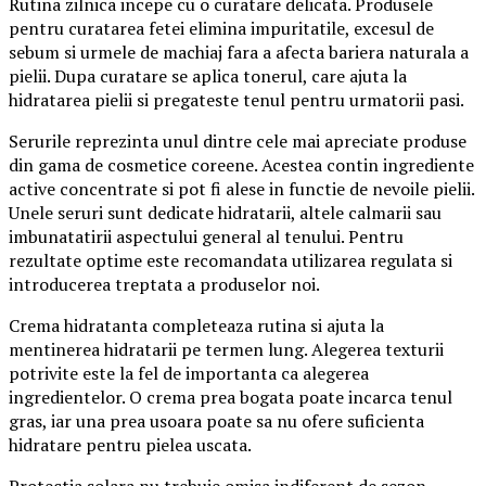
Rutina zilnica incepe cu o curatare delicata. Produsele
pentru curatarea fetei elimina impuritatile, excesul de
sebum si urmele de machiaj fara a afecta bariera naturala a
pielii. Dupa curatare se aplica tonerul, care ajuta la
hidratarea pielii si pregateste tenul pentru urmatorii pasi.
Serurile reprezinta unul dintre cele mai apreciate produse
din gama de cosmetice coreene. Acestea contin ingrediente
active concentrate si pot fi alese in functie de nevoile pielii.
Unele seruri sunt dedicate hidratarii, altele calmarii sau
imbunatatirii aspectului general al tenului. Pentru
rezultate optime este recomandata utilizarea regulata si
introducerea treptata a produselor noi.
Crema hidratanta completeaza rutina si ajuta la
mentinerea hidratarii pe termen lung. Alegerea texturii
potrivite este la fel de importanta ca alegerea
ingredientelor. O crema prea bogata poate incarca tenul
gras, iar una prea usoara poate sa nu ofere suficienta
hidratare pentru pielea uscata.
Protectia solara nu trebuie omisa indiferent de sezon.