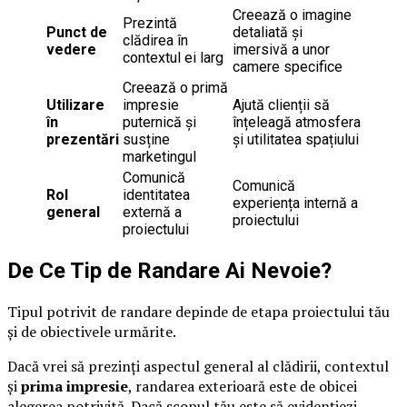
Creează o imagine
Prezintă
Punct de
detaliată și
clădirea în
vedere
imersivă a unor
contextul ei larg
camere specifice
Creează o primă
Utilizare
impresie
Ajută clienții să
în
puternică și
înțeleagă atmosfera
prezentări
susține
și utilitatea spațiului
marketingul
Comunică
Comunică
Rol
identitatea
experiența internă a
general
externă a
proiectului
proiectului
De Ce Tip de Randare Ai Nevoie?
Tipul potrivit de randare depinde de etapa proiectului tău
și de obiectivele urmărite.
Dacă vrei să prezinți aspectul general al clădirii, contextul
și
prima impresie
, randarea exterioară este de obicei
alegerea potrivită. Dacă scopul tău este să evidențiezi