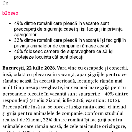
De
b2bseo
49% dintre românii care pleacă în vacanțe sunt
preocupați de siguranța casei și își fac griji în privința
spargerilor
32% dintre românii care pleacă în vacanță își fac griji în
privința animalelor de companie rămase acasă
46% folosesc camere de supraveghere ca să își
protejeze locuința cât sunt plecați
București, 22 iulie 2026
. Vara vine cu escapade și concedii,
însă, odată cu plecarea în vacanță, apar și grijile pentru ce
rămâne acasă. În această perioadă, locuințele rămân mai
mult timp nesupravegheate, iar cea mai mare grijă pentru
persoanele plecate în vacanță sunt spargerile – 49% dintre
respondenți (studiu Xiaomi, iulie 2026, eșantion: 1012).
Preocupările însă nu se opresc la siguranța casei, ci includ
și grija pentru animalele de companie. Conform studiului
realizat de Xiaomi, 32% dintre români își fac griji pentru
animalele care rămân acasă, de cele mai multe ori singure,