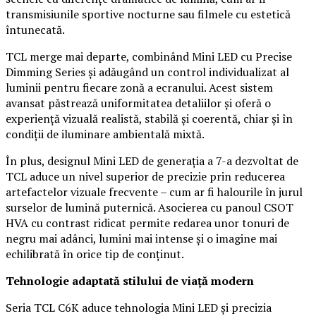
transmisiunile sportive nocturne sau filmele cu estetică
întunecată.
TCL merge mai departe, combinând Mini LED cu Precise
Dimming Series și adăugând un control individualizat al
luminii pentru fiecare zonă a ecranului. Acest sistem
avansat păstrează uniformitatea detaliilor și oferă o
experiență vizuală realistă, stabilă și coerentă, chiar și în
condiții de iluminare ambientală mixtă.
În plus, designul Mini LED de generația a 7-a dezvoltat de
TCL aduce un nivel superior de precizie prin reducerea
artefactelor vizuale frecvente – cum ar fi halourile în jurul
surselor de lumină puternică. Asocierea cu panoul CSOT
HVA cu contrast ridicat permite redarea unor tonuri de
negru mai adânci, lumini mai intense și o imagine mai
echilibrată în orice tip de conținut.
Tehnologie adaptat
ă
stilului de viață modern
Seria TCL C6K aduce tehnologia Mini LED și precizia