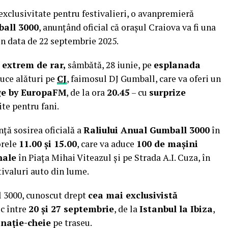
exclusivitate pentru festivalieri, o avanpremieră
all 3000
, anunțând oficial că orașul Craiova va fi una
 în data de 22 septembrie 2025.
 extrem de rar,
sâmbătă, 28 iunie, pe
esplanada
duce alături pe
CJ
, faimosul DJ Gumball, care va oferi un
e by EuropaFM
, de la ora
20.45
– cu
surprize
te pentru fani.
ță sosirea oficială a
Raliului Anual Gumball 3000
în
 orele
11.00 și 15.00
, care va aduce
100 de mașini
nale
în Piața Mihai Viteazul și pe Strada A.I. Cuza, în
tivaluri auto din lume.
l 3000, cunoscut drept
cea mai exclusivistă
oc între
20 și 27 septembrie
, de la
Istanbul la Ibiza
,
inație-cheie
pe traseu.