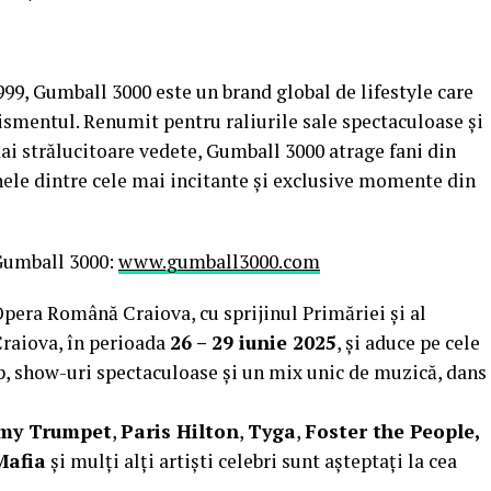
999, Gumball 3000 este un brand global de lifestyle care
tismentul. Renumit pentru raliurile sale spectaculoase și
ai strălucitoare vedete, Gumball 3000 atrage fani din
nele dintre cele mai incitante și exclusive momente din
Gumball 3000:
www.gumball3000.com
Opera Română Craiova, cu sprijinul Primăriei și al
Craiova, în perioada
26 – 29 iunie 2025
, și aduce pe cele
op, show-uri spectaculoase și un mix unic de muzică, dans
my Trumpet
,
Paris Hilton
,
Tyga
,
Foster the People,
Mafia
și mulți alți artiști celebri sunt așteptați la cea