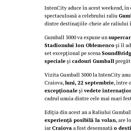
IntenCity aduce în acest weekend, în 
spectaculoasă a celebrului raliu
Gumb
dintre destinațiile-cheie ale raliului
Gumball 3000 va expune un
supercar
Stadionului Ion Oblemenco
și îl a
set excepțional pe scena
SoundBridg
speciale
și
cadouri Gumball
pregăti
Vizita Gumball 3000 la IntenCity anun
Craiova,
luni, 22 septembrie
, între
excepționale
și
vedete internațio
cadrul unuia dintre cele mai mari fes
Ediția din acest an a Raliului Gumbal
experiență posibilă la volan
, are l
iar
Craiova
a fost desemnată
o dest