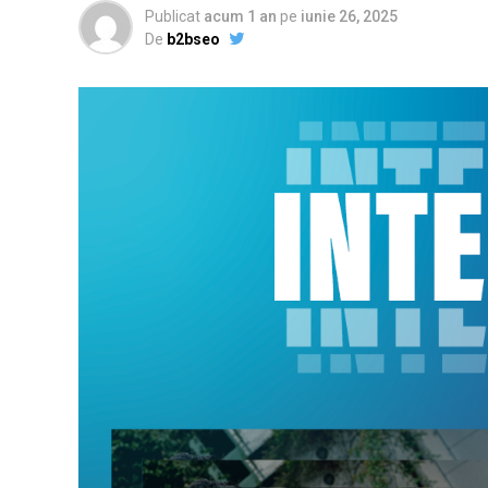
Publicat
acum 1 an
pe
iunie 26, 2025
De
b2bseo