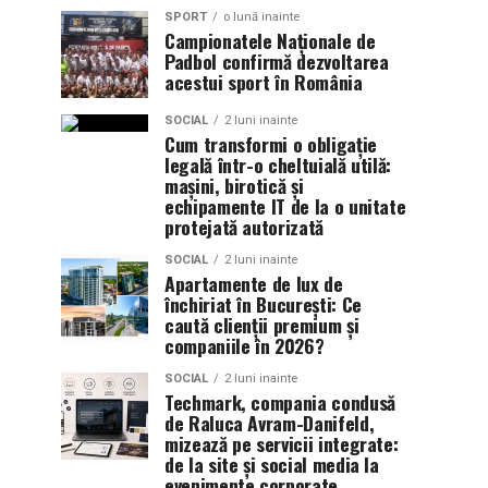
SPORT
o lună inainte
Campionatele Naționale de
Padbol confirmă dezvoltarea
acestui sport în România
SOCIAL
2 luni inainte
Cum transformi o obligație
legală într-o cheltuială utilă:
mașini, birotică și
echipamente IT de la o unitate
protejată autorizată
SOCIAL
2 luni inainte
Apartamente de lux de
închiriat în București: Ce
caută clienții premium și
companiile în 2026?
SOCIAL
2 luni inainte
Techmark, compania condusă
de Raluca Avram-Danifeld,
mizează pe servicii integrate:
de la site și social media la
evenimente corporate