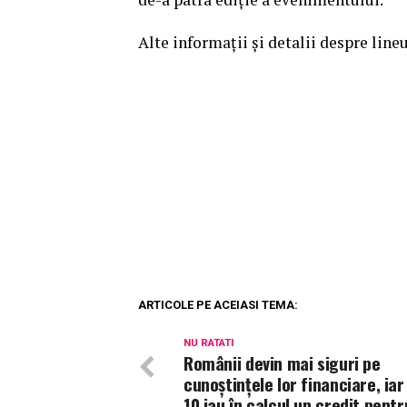
Alte informații și detalii despre line
ARTICOLE PE ACEIASI TEMA:
NU RATATI
Românii devin mai siguri pe
cunoștințele lor financiare, iar
10 iau în calcul un credit pentr