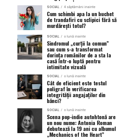
SOCIAL
4 săptămâni inainte
Cum schimbi apa la un buchet
de trandafiri cu sclipici fără să
murdărești totul?
SOCIAL
o lună inainte
Sindromul „curții la comun”
sau cum s-a transformat
dorința românilor de a sta la
casă într-o luptă pentru
intimitate vizuală
SOCIAL
o lună inainte
Cât de eficient este testul
poligraf în verificarea
integrității angajaților din
bănci?
SOCIAL
o lună inainte
Scena pop-indie autohtonă are
un nou nume: Antonia Roman
debutează la 19 ani cu albumul
„Mechanics of the Heart”