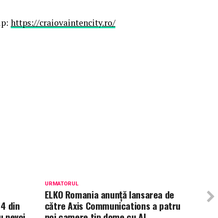
up:
https://craiovaintencity.ro/
URMATORUL
ELKO Romania anunță lansarea de
 4 din
către Axis Communications a patru
u nevoi
noi camere tip dome cu AI