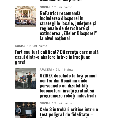
SOCIAL
2 luni inainte
RePatriot recomandă
includerea diasporei în
strategiile locale, județene și
regionale de dezvoltare și
extinderea „Zilelor Diasporei”
la nivel național
SOCIAL
2 luni inainte
Furt sau furt calificat? Diferența care mută
cazul dintr-o abatere într-o infracțiune
gravă
AFACERI
2 luni inainte
UZINEX deschide la Iași primul
centru din România unde
persoanele cu dizabilități
locomotorii învață gratuit să
programeze roboți industriali
SOCIAL
2 luni inainte
Cele 3 întrebări critice într-un
test poligraf de fidelitate –