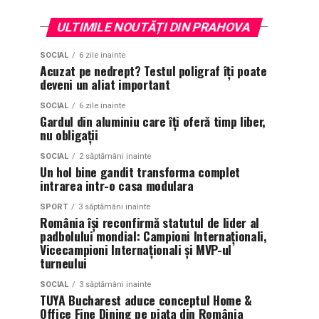
ULTIMILE NOUTĂȚI DIN PRAHOVA
SOCIAL
6 zile inainte
Acuzat pe nedrept? Testul poligraf îţi poate
deveni un aliat important
SOCIAL
6 zile inainte
Gardul din aluminiu care îți oferă timp liber,
nu obligații
SOCIAL
2 săptămâni inainte
Un hol bine gandit transforma complet
intrarea intr-o casa modulara
SPORT
3 săptămâni inainte
România își reconfirmă statutul de lider al
padbolului mondial: Campioni Internaționali,
Vicecampioni Internaționali și MVP-ul
turneului
SOCIAL
3 săptămâni inainte
TUYA Bucharest aduce conceptul Home &
Office Fine Dining pe piața din România