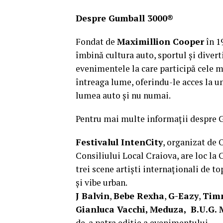
Despre Gumball 3000®
Fondat de
Maximillion Cooper
în 1
îmbină cultura auto, sportul și diver
evenimentele la care participă cele m
întreaga lume, oferindu-le acces la u
lumea auto și nu numai.
Pentru mai multe informații despre 
Festivalul IntenCity
, organizat de 
Consiliului Local Craiova, are loc la 
trei scene artiști internaționali de t
și vibe urban.
J Balvin
,
Bebe Rexha
,
G-Eazy
,
Tim
Gianluca Vacchi, Meduza, B.U.G. 
de-a patra ediție a evenimentului.